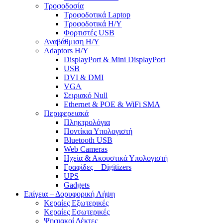
Τροφοδοσία
Τροφοδοτικά Laptop
Τροφοδοτικά Η/Υ
Φορτιστές USB
Αναβάθμιση Η/Υ
Adaptors Η/Υ
DisplayPort & Mini DisplayPort
USB
DVI & DMI
VGA
Σειριακό Null
Ethernet & POE & WiFi SMA
Περιφερειακά
Πληκτρολόγια
Ποντίκια Υπολογιστή
Bluetooth USB
Web Cameras
Ηχεία & Ακουστικά Υπολογιστή
Γραφίδες – Digitizers
UPS
Gadgets
Επίγεια – Δορυφορική Λήψη
Κεραίες Εξωτερικές
Κεραίες Εσωτερικές
Ψηφιακοί Δέκτες