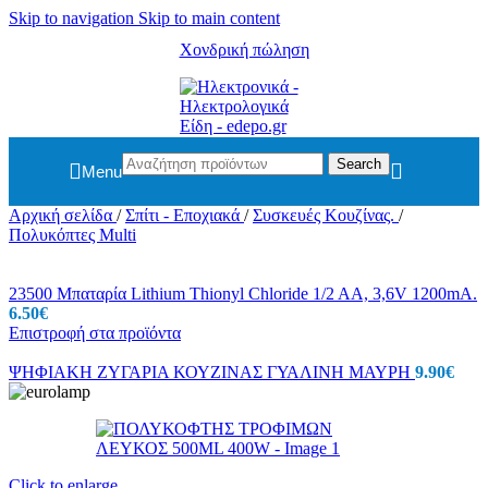
Skip to navigation
Skip to main content
Χονδρική πώληση
Search
Menu
Αρχική σελίδα
/
Σπίτι - Εποχιακά
/
Συσκευές Κουζίνας.
/
Πολυκόπτες Multi
23500 Μπαταρία Lithium Thionyl Chloride 1/2 AA, 3,6V 1200mA.
6.50
€
Επιστροφή στα προϊόντα
ΨΗΦΙΑΚΗ ΖΥΓΑΡΙΑ ΚΟΥΖΙΝΑΣ ΓΥΑΛΙΝΗ ΜΑΥΡΗ
9.90
€
Click to enlarge