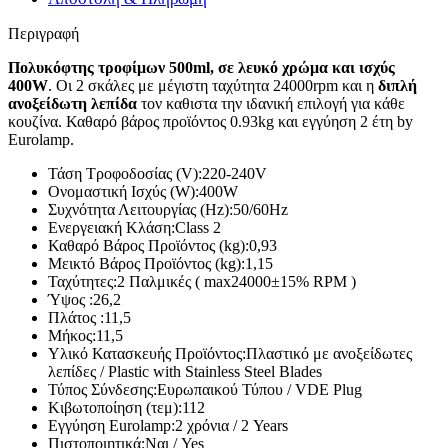
Περιγραφή
Πολυκόφτης τροφίμων 500ml, σε λευκό χρώμα και ισχύς
400W
. Οι 2 σκάλες με μέγιστη ταχύτητα 24000rpm και η
διπλή
ανοξείδωτη λεπίδα
τον καθιστα την ιδανική επιλογή για κάθε
κουζίνα. Καθαρό βάρος προϊόντος 0.93kg και εγγύηση 2 έτη by
Eurolamp.
Τάση Τροφοδοσίας (V):
220-240V
Ονομαστική Ισχύς (W):
400W
Συχνότητα Λειτουργίας (Hz):
50/60Hz
Ενεργειακή Κλάση:
Class 2
Καθαρό Βάρος Προϊόντος (kg):
0,93
Μεικτό Βάρος Προϊόντος (kg):
1,15
Ταχύτητες:
2 Παλμικές ( max24000±15% RPM )
Ύψος :
26,2
Πλάτος :
11,5
Μήκος:
11,5
Υλικό Κατασκευής Προϊόντος:
Πλαστικό με ανοξείδωτες
λεπίδες / Plastic with Stainless Steel Blades
Τύπος Σύνδεσης:
Ευρωπαικού Τύπου / VDE Plug
Κιβωτοποίηση (τεμ):
112
Εγγύηση Eurolamp:
2 χρόνια / 2 Years
Πιστοποιητικά:
Ναι / Yes