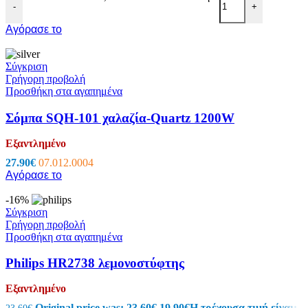
-
+
Αγόρασε το
Σύγκριση
Γρήγορη προβολή
Προσθήκη στα αγαπημένα
Σόμπα SQH-101 χαλαζία-Quartz 1200W
Εξαντλημένο
27.90
€
07.012.0004
Αγόρασε το
-16%
Σύγκριση
Γρήγορη προβολή
Προσθήκη στα αγαπημένα
Philips HR2738 λεμονοστύφτης
Εξαντλημένο
Original price was: 23.60€.
19.90
€
Η τρέχουσα τιμή είναι: