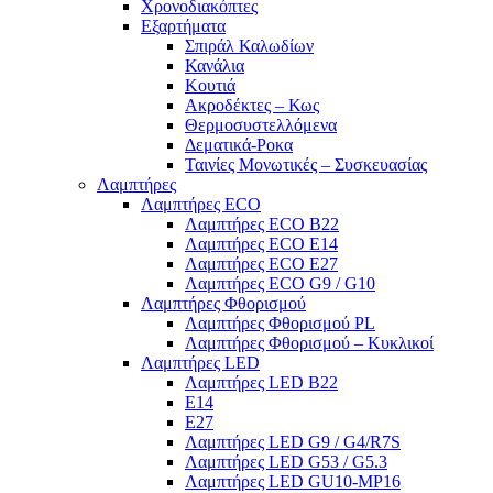
Χρονοδιακόπτες
Εξαρτήματα
Σπιράλ Καλωδίων
Κανάλια
Κουτιά
Ακροδέκτες – Κως
Θερμοσυστελλόμενα
Δεματικά-Ροκα
Ταινίες Μονωτικές – Συσκευασίας
Λαμπτήρες
Λαμπτήρες ECO
Λαμπτήρες ECO B22
Λαμπτήρες ECO E14
Λαμπτήρες ECO E27
Λαμπτήρες ECO G9 / G10
Λαμπτήρες Φθορισμού
Λαμπτήρες Φθορισμού PL
Λαμπτήρες Φθορισμού – Κυκλικοί
Λαμπτήρες LED
Λαμπτήρες LED B22
E14
E27
Λαμπτήρες LED G9 / G4/R7S
Λαμπτήρες LED G53 / G5.3
Λαμπτήρες LED GU10-ΜΡ16