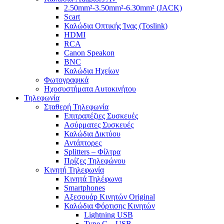
2.50mm²-3.50mm²-6.30mm² (JACK)
Scart
Καλώδια Οπτικής Ίνας (Toslink)
HDMI
RCA
Canon Speakon
BNC
Καλώδια Ηχείων
Φωτογραφικά
Ηχοσυστήματα Αυτοκινήτου
Τηλεφωνία
Σταθερή Τηλεφωνία
Επιτραπέζιες Συσκευές
Ασύρματες Συσκευές
Καλώδια Δικτύου
Αντάπτορες
Splitters – Φίλτρα
Πρίζες Τηλεφώνου
Κινητή Τηλεφωνία
Κινητά Τηλέφωνα
Smartphones
Αξεσουάρ Κινητών Original
Καλώδια Φόρτισης Κινητών
Lightning USB
Type C – USB