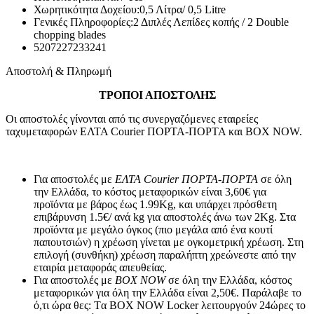
Χωρητικότητα Δοχείου:
0,5 Λίτρα/ 0,5 Litre
Γενικές Πληροφορίες:
2 Διπλές Λεπίδες κοπής / 2 Double
chopping blades
5207227233241
Αποστολή & Πληρωμή
ΤΡΟΠΟΙ ΑΠΟΣΤΟΛΗΣ
Οι αποστολές γίνονται από τις συνεργαζόμενες εταιρείες
ταχυμεταφορών ΕΛΤΑ Courier ΠΟΡΤΑ-ΠΟΡΤΑ και BOX NOW.
Για αποστολές με
ΕΛΤΑ Courier ΠΟΡΤΑ-ΠΟΡΤΑ
σε όλη
την Ελλάδα, το κόστος μεταφορικών είναι 3,60€ για
προϊόντα με βάρος έως 1.99Kg, και υπάρχει πρόσθετη
επιβάρυνση 1.5€/ ανά kg για αποστολές άνω των 2Κg. Στα
προϊόντα με μεγάλο όγκος (πιο μεγάλα από ένα κουτί
παπουτσιών) η χρέωση γίνεται με ογκομετρική χρέωση. Στη
επιλογή (συνθήκη) χρέωση παραλήπτη χρεώνεστε από την
εταιρία μεταφοράς απευθείας.
Για αποστολές με
BOX NOW
σε όλη την Ελλάδα, κόστος
μεταφορικών για όλη την Ελλάδα είναι 2,50€. Παράλαβε το
ό,τι ώρα θες: Tα ΒΟΧ ΝΟW Locker λειτουργούν 24ώρες το