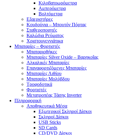
Κιλοβατοωρόμετρα
Αμπερόμετρα
Βολτόμετρα
Εξαεριστήρες
Κουδούνια – Μπουτόν Πόρτας
Σταθεροποιητές
Καλώδια Ρεύματος
Χριστουγεννιάτικα
Μπαταρίες – Φορτιστές
Μπαταριοθήκες
Μπαταρίες Silver Oxide – Βαρηκοΐας
Αλκαλικές Μπαταρίες
Επαναφορτιζόμενες Μπαταρίες
Μπαταρίες Λιθίου
Μπαταρίες Μολύβδου
Τροφοδοτικά
Φορτιστές
Μετατροπέας Τάσης Inverter
Πληροφορική
Αποθηκευτικά Μέσα
Εξωτερικοί Σκληροί Δίσκοι
Σκληροί Δίσκοι
USB Sticks
SD Cards
CD/DVD Δίσκοι