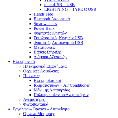
microUSB – USB
LIGHTNING – TYPE C USB
Hands Free
Bluetooth Ακουστικά
Smartwatches
Power Bank
Φορτιστές Κινητών
Σετ Φορτιστές Κινητών USB
Φορτιστές Αυτοκινήτου USB
Μετατροπείς
Βάσεις Στήριξης
Διάφορα Αξεσουάρ
Ηλεκτρονικά
Ηλεκτρονικά Εξαρτήματα
Θερμικές Ασφάλειες
Πυκνωτές
Ηλεκτρολυτικοί
Κλιματιστικών – Air Conditioner
Μόνιμης Λειτουργίας
Πολυπροπυλενίου Ανεμιστήρων
Ανεμιστήρες
Φωτοβολταϊκά
Εργαλεία – Όργανα – Αυτοκίνητο
Όργανα Μέτρησης