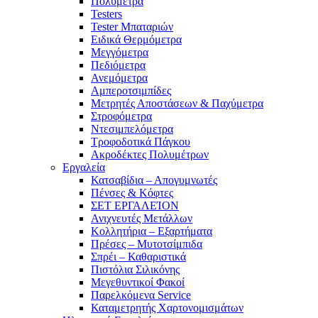
Πολύμετρα
Testers
Tester Μπαταριών
Ειδικά Θερμόμετρα
Μεγγόμετρα
Πεδιόμετρα
Ανεμόμετρα
Αμπεροτσιμπίδες
Μετρητές Αποστάσεων & Παχύμετρα
Στροφόμετρα
Ντεσιμπελόμετρα
Τροφοδοτικά Πάγκου
Ακροδέκτες Πολυμέτρων
Εργαλεία
Κατσαβίδια – Απογυμνωτές
Πένσες & Κόφτες
ΣΕΤ ΕΡΓΑΛΕΊΟΝ
Ανιχνευτές Μετάλλων
Κολλητήρια – Εξαρτήματα
Πρέσες – Μυτοτσίμπιδα
Σπρέι – Καθαριστικά
Πιστόλια Σιλικόνης
Μεγεθυντικοί Φακοί
Παρελκόμενα Service
Καταμετρητής Χαρτονομισμάτων