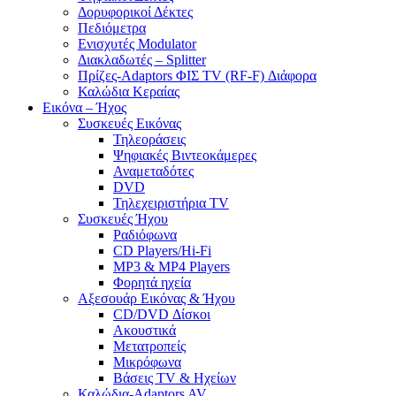
Δορυφορικοί Δέκτες
Πεδιόμετρα
Ενισχυτές Modulator
Διακλαδωτές – Splitter
Πρίζες-Adaptors ΦΙΣ TV (RF-F) Διάφορα
Καλώδια Κεραίας
Εικόνα – Ήχος
Συσκευές Εικόνας
Τηλεοράσεις
Ψηφιακές Βιντεοκάμερες
Αναμεταδότες
DVD
Τηλεχειριστήρια TV
Συσκευές Ήχου
Ραδιόφωνα
CD Players/Hi-Fi
MP3 & MP4 Players
Φορητά ηχεία
Αξεσουάρ Εικόνας & Ήχου
CD/DVD Δίσκοι
Ακουστικά
Μετατροπείς
Μικρόφωνα
Βάσεις TV & Ηχείων
Καλώδια-Adaptors AV