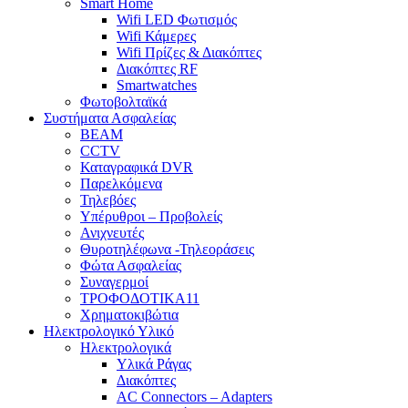
Smart Home
Wifi LED Φωτισμός
Wifi Κάμερες
Wifi Πρίζες & Διακόπτες
Διακόπτες RF
Smartwatches
Φωτοβολταϊκά
Συστήματα Ασφαλείας
BEAM
CCTV
Καταγραφικά DVR
Παρελκόμενα
Τηλεβόες
Υπέρυθροι – Προβολείς
Ανιχνευτές
Θυροτηλέφωνα -Τηλεοράσεις
Φώτα Ασφαλείας
Συναγερμοί
ΤΡΟΦΟΔΟΤΙΚΑ11
Χρηματοκιβώτια
Ηλεκτρολογικό Υλικό
Ηλεκτρολογικά
Υλικά Ράγας
Διακόπτες
AC Connectors – Adapters