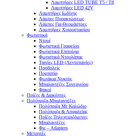
Λαμπτήρες LED TUBE T5 / T8
Λαμπτήρες LED 42V
Λαμπτήρες Ιωδίνης
Λάμπες Πυρακτώσεως
Λάμπες Για Θερμάστρες
Λαμπτήρες Χοιροστασίου
Φωτιστικά
Ντουί
Φωτιστικά Γραφείου
Φωτιστικά Επιτοίχια
Φωτιστικά Ντουλάπας
Ταινίες LED (Λεντοταινίες)
Προβολείς
Πορτατίφ
Φωτάκια Νυκτός
Μπαλαντέζες Συνεργείου
Φακοί
Πρίζες & Διακόπτες
Πολύπριζα-Μπαλαντέζες
Πολύπριζα Με Καλώδιο
Πολύπριζα & Ασφαλείας
Πρίζες Τηλεχειριζόμενες
Μπαλαντέζες
Φις – Adapters
Μετρητές