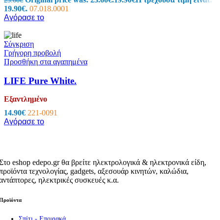
23.60
€
19.90€.
07.018.0001
Αγόρασε το
Σύγκριση
Γρήγορη προβολή
Προσθήκη στα αγαπημένα
LIFE Pure White.
Εξαντλημένο
14.90
€
221-0091
Αγόρασε το
Στο eshop edepo.gr θα βρείτε ηλεκτρολογικά & ηλεκτρονικά είδη,
προϊόντα τεχνολογίας, gadgets, αξεσουάρ κινητών, καλώδια,
αντάπτορες, ηλεκτρικές συσκευές κ.α.
Προϊόντα
Σπίτι - Εποχιακά