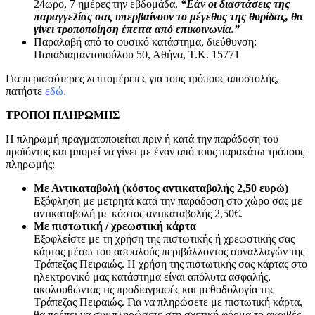
24ωρο, 7 ημέρες την εβδομάδα.
“Εάν οι διαστάσεις της
παραγγελίας σας υπερβαίνουν το μέγεθος της θυρίδας, θα
γίνει τροποποίηση έπειτα από επικοινωνία.”
Παραλαβή από το φυσικό κατάστημα, διεύθυνση:
Παπαδιαμαντοπούλου 50, Αθήνα, Τ.Κ. 15771
Για περισσότερες λεπτομέρειες για τους τρόπους αποστολής,
πατήστε
εδώ.
ΤΡΟΠΟΙ ΠΛΗΡΩΜΗΣ
Η πληρωμή πραγματοποιείται πριν ή κατά την παράδοση του
προϊόντος και μπορεί να γίνει με έναν από τους παρακάτω τρόπους
πληρωμής:
Με Αντικαταβολή (κόστος αντικαταβολής 2,50 ευρώ)
Εξόφληση με μετρητά κατά την παράδοση στο χώρο σας με
αντικαταβολή με κόστος αντικαταβολής 2,50€.
Με πιστωτική / χρεωστική κάρτα
Εξοφλείστε με τη χρήση της πιστωτικής ή χρεωστικής σας
κάρτας μέσω του ασφαλούς περιβάλλοντος συναλλαγών της
Τράπεζας Πειραιώς. Η χρήση της πιστωτικής σας κάρτας στο
ηλεκτρονικό μας κατάστημα είναι απόλυτα ασφαλής,
ακολουθώντας τις προδιαγραφές και μεθοδολογία της
Τράπεζας Πειραιώς. Για να πληρώσετε με πιστωτική κάρτα,
θα πρέπει να συμπληρώσετε στη σχετική φόρμα το ακριβές