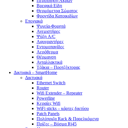
Περιποίηση Άκρων
Βρεφικά Είδη
Θερμόμετρα Σώματος
Φροντίδα Κατοικιδίων
Εποχιακά
Ψυγεία-Φορητά
Ανεμιστήρες
Ψύξη A/C
Αφυγραντήρες
Εντομοπαγίδες
Αερόθερμα
Θέρμανση
Ανταλλακτικά
Τζάκια – Προτζέκτορας
Δικτυακά – SmartHome
Δικτυακά
Ethernet Switch
Router
Wifi Extender – Repeater
Powerline
Κεραίες Wifi
WiFi sticks – κάρτες δικτύου
Patch Panels
Πολύπριζα Rack & Παρελκόμενα
Πρίζες – Βύσμα Rj45