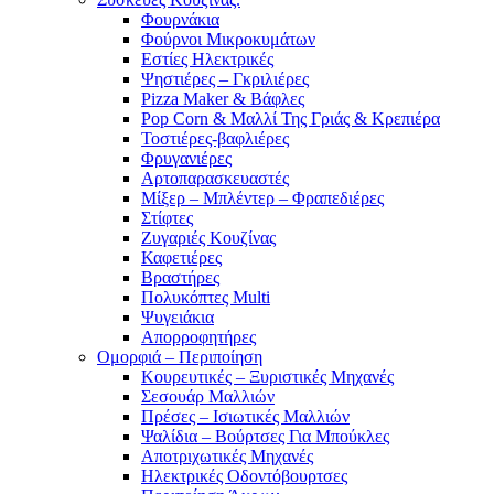
Φουρνάκια
Φούρνοι Μικροκυμάτων
Εστίες Ηλεκτρικές
Ψηστιέρες – Γκριλιέρες
Pizza Maker & Βάφλες
Pop Corn & Μαλλί Της Γριάς & Κρεπιέρα
Τοστιέρες-βαφλιέρες
Φρυγανιέρες
Αρτοπαρασκευαστές
Μίξερ – Μπλέντερ – Φραπεδιέρες
Στίφτες
Ζυγαριές Κουζίνας
Καφετιέρες
Βραστήρες
Πολυκόπτες Multi
Ψυγειάκια
Απορροφητήρες
Ομορφιά – Περιποίηση
Κουρευτικές – Ξυριστικές Μηχανές
Σεσουάρ Μαλλιών
Πρέσες – Ισιωτικές Μαλλιών
Ψαλίδια – Βούρτσες Για Μπούκλες
Αποτριχωτικές Μηχανές
Ηλεκτρικές Οδοντόβουρτσες