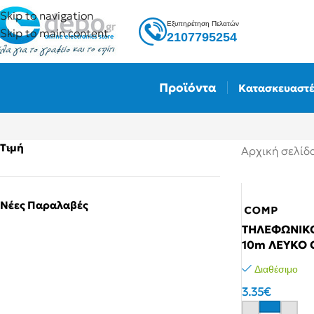
Skip to navigation
Εξυπηρέτηση Πελατών
Skip to main content
2107795254
Προϊόντα
Κατασκευαστέ
Τιμή
Αρχική σελίδ
Νέες Παραλαβές
ΤΗΛΕΦΩΝΙΚΟ
10m ΛΕΥΚΟ C
Διαθέσιμο
3.35
€