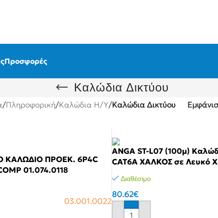
ς
Προσφορές
Καλώδια Δικτύου
α
/
Πληροφορική
/
Καλώδια Η/Υ
/
Καλώδια Δικτύου
Εμφάνι
ANGA ST-L07 (100μ) Καλώδ
 ΚΑΛΩΔΙΟ ΠΡΟΕΚ. 6P4C
CAT6Α ΧΑΛΚΟΣ σε Λευκό 
OMP 01.074.0118
Διαθέσιμο
80.62
€
03.001.0022