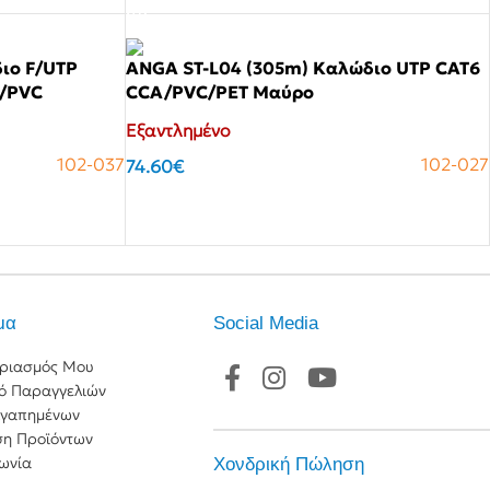
ιο F/UTP
ANGA ST-L04 (305m) Καλώδιο UTP CAT6
A/PVC
CCA/PVC/PET Μαύρο
Εξαντλημένο
102-037
102-027
74.60
€
Αγόρασε το
μα
Social Media
ριασμός Μου
κό Παραγγελιών
Αγαπημένων
ση Προϊόντων
ωνία
Χονδρική Πώληση