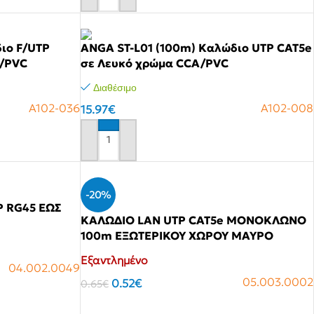
ιο F/UTP
ANGA ST-L01 (100m) Καλώδιο UTP CAT5e
A/PVC
σε Λευκό χρώμα CCA/PVC
Διαθέσιμο
A102-036
A102-008
15.97
€
Αγόρασε το
ρια A/C
ες
ες
-20%
 RG45 ΕΩΣ
ΚΑΛΩΔΙΟ LAN UTP CAT5e ΜΟΝΟΚΛΩΝΟ
100m ΕΞΩΤΕΡΙΚΟΥ ΧΩΡΟΥ ΜΑΥΡΟ
ά
Εξαντλημένο
04.002.0049
οτζέκτορας
05.003.0002
0.52
€
0.65
€
Αγόρασε το