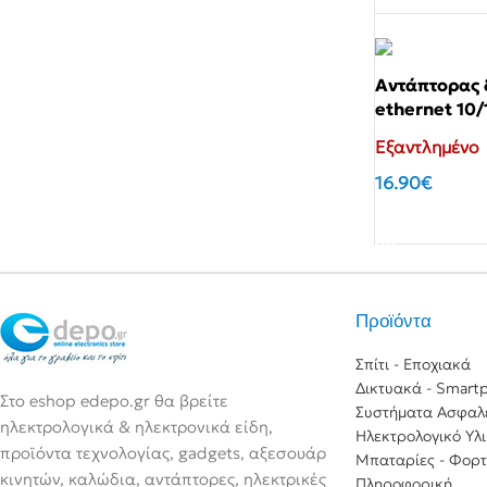
Σακούλες Σκούπας
Θερμόμετρα & Χρονόμετρα
Ηλεκτ
Αξεσουάρ Λευκών Συσκευών
Διάφ
Αντάπτορας δ
Καθαριστικά
ethernet 10
Εξαντλημένο
16.90
€
Αγόρασε το
Προϊόντα
Σπίτι - Εποχιακά
Δικτυακά - Smart
Στο eshop edepo.gr θα βρείτε
Συστήματα Ασφαλ
ηλεκτρολογικά & ηλεκτρονικά είδη,
Ηλεκτρολογικό Υλ
προϊόντα τεχνολογίας, gadgets, αξεσουάρ
Μπαταρίες - Φορτ
κινητών, καλώδια, αντάπτορες, ηλεκτρικές
Πληροφορική