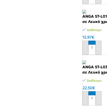
ANGA ST-L01
σε Λευκό χ
Μικρές Οικιακές Συσκευές
Συσκευές Κουζίνας.
Συσκε
Διαθέσιμο
Ηλεκτρικές Σκούπες
Φουρνάκια
Μίξερ
15.97
€
Φραπ
Πλυντήρια Ρούχων
Φούρνοι Μικροκυμάτων
Στίφτ
Αγόρασε το
Σκουπάκια χειρός
Εστίες Ηλεκτρικές
Ζυγαρ
Σιδέρωμα
Ψηστιέρες – Γκριλιέρες
Καφετ
Ψυγεία-Φορητά
Φριτέζες
ANGA ST-L03
Βρασ
Ατμοκαθαριστές
Pizza Maker & Βάφλες
σε Λευκό χ
Αφρο
Ρολόγια – Ξυπνητήρια
Pop Corn & Μαλλί Της Γριάς &
Διαθέσιμο
Κρεπιέρα
Αυγο
Μετεωρολογικοί Σταθμοί –
22.50
€
Θερμόμετρα Χώρου
Τοστιέρες-βαφλιέρες
Πολυκ
Ζυγαριές Μπάνιου
Φρυγανιέρες
Ψυγει
Αγόρασε το
Ζυγαριές Αποσκευών
Αρτοπαρασκευαστές
Απορ