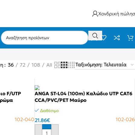
Χονδρική πώλη
ση
36
72
108
All
ιο F/UTP
ANGA ST-L04 (100m) Καλώδιο UTP CAT6
Χρώμα
CCA/PVC/PET Μαύρο
Διαθέσιμο
102-040
102-026
21.86
€