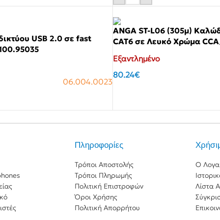
Φροντίδα Κατοικιδίων
ρικά μαχαίρια
ορες συσκευές
ANGA ST-L06 (305μ) Καλώδ
ικτύου USB 2.0 σε fast
CAT6 σε Λευκό Χρώμα CC
/100.95035
Εξαντλημένο
80.24
€
06.004.0023
Αγόρασε το
Πληροφορίες
Χρήσι
Τρόποι Αποστολής
Ο Λογα
phones
Τρόποι Πληρωμής
Ιστορι
είας
Πολιτική Επιστροφών
Λίστα 
ικό
Όροι Χρήσης
Σύγκρι
ιστές
Πολιτική Απορρήτου
Επικοιν