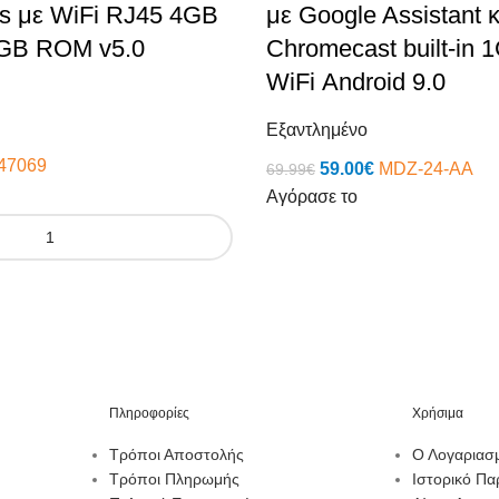
 με WiFi RJ45 4GB
με Google Assistant κ
GB ROM v5.0
Chromecast built-in
WiFi Αndroid 9.0
Εξαντλημένο
47069
59.00
€
MDZ-24-AA
69.99
€
Αγόρασε το
Πληροφορίες
Χρήσιμα
Τρόποι Αποστολής
Ο Λογαριασ
Τρόποι Πληρωμής
Ιστορικό Πα