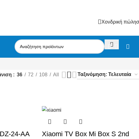
Χονδρική πώλη
άνιση
36
72
108
All
MDZ-24-AA
Xiaomi TV Box Mi Box S 2nd