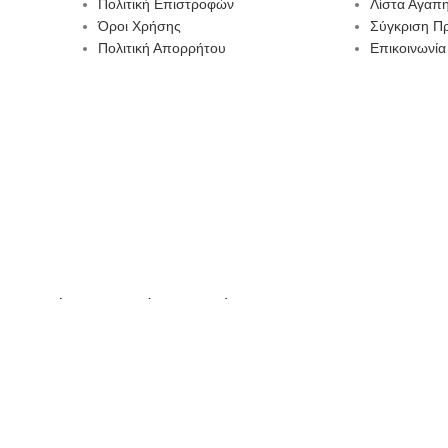
Πολιτική Επιστροφών
Λίστα Αγαπ
Όροι Χρήσης
Σύγκριση Π
Πολιτική Απορρήτου
Επικοινωνία
 την καλύτερη εμπειρία στον ιστότοπο μας.