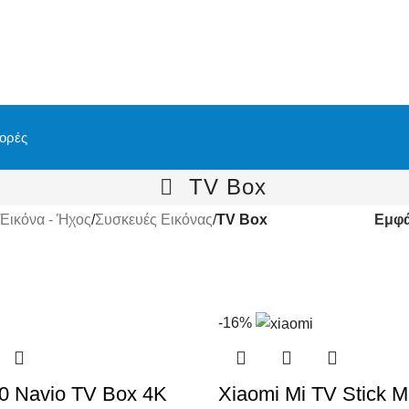
ορές
TV Box
Εικόνα - Ήχος
/
Συσκευές Εικόνας
/
TV Box
Εμφ
-16%
 Navio TV Box 4K
Xiaomi Mi TV Stick 