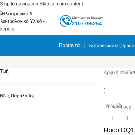
Skip to navigation
Skip to main content
Εξυπηρέτηση Πελατών
2107795254
Προϊόντα
Κατασκευαστές
Προσφ
Τιμή
Αρχική σελίδα
/
ές Οικιακές Συσκευές
τρικές Σκούπες
Νέες Παραλαβές
τήρια Ρούχων
πάκια χειρός
-20%
έρωμα
εία-Φορητά
Hoco DQ10
καθαριστές