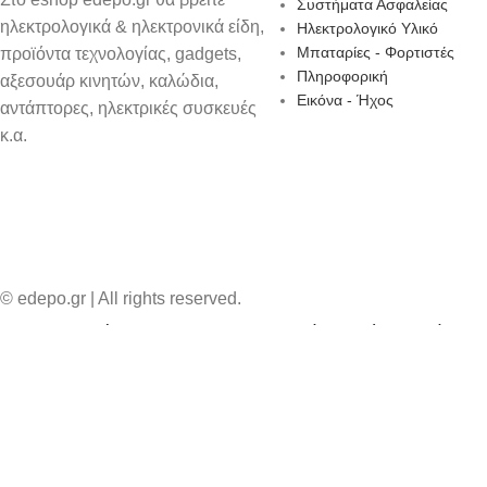
Συστήματα Ασφαλείας
ηλεκτρολογικά & ηλεκτρονικά είδη,
ιέρες-βαφλιέρες
Ηλεκτρολογικό Υλικό
Μπαταρίες - Φορτιστές
προϊόντα τεχνολογίας, gadgets,
ανιέρες
Πληροφορική
αξεσουάρ κινητών, καλώδια,
οπαρασκευαστές
Εικόνα - Ήχος
αντάπτορες, ηλεκτρικές συσκευές
όμετρα & Χρονόμετρα
κ.α.
ευές Κουζίνας.
ρ – Μπλέντερ – Φραπεδιέρες
τες
ριές Κουζίνας
τιέρες
© edepo.gr | All rights reserved.
στήρες
Χρησιμοποιούμε cookies για να διασφαλίσουμε ότι σας δίνουμε
ογαλα
Περισσότερα
ΑΠΟΔΟΧΉ
οβραστήρες
κόπτες Multi
ιάκια
ρροφητήρες