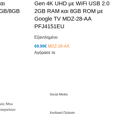
αι
Gen 4K UHD με WiFi USB 2.0
 1GB/8GB
2GB RAM και 8GB ROM με
Google TV MDZ-28-AA
PFJ4151EU
Εξαντλημένο
69.99
€
MDZ-28-AA
Αγόρασε το
Social Media
μός Μου
ραγγελιών
Χονδρική Πώληση