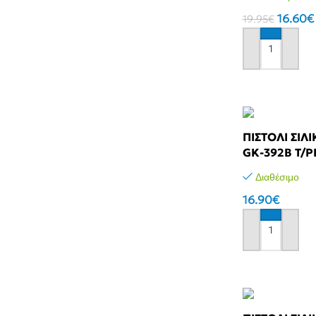
16.60
€
19.95
€
Αγόρασε το
ΠΙΣΤΟΛΙ ΣΙΛ
GK-392B T/P
Διαθέσιμο
16.90
€
Αγόρασε το