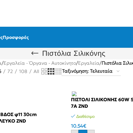
ς
Προσφορές
Πιστόλια Σιλικόνης
α
/
Εργαλεία - Όργανα - Αυτοκίνητο
/
Εργαλεία
/
Πιστόλια Σιλι
6
72
108
All
ΠΙΣΤΟΛΙ ΣΙΛΙΚΟΝΗΣ 60W 
7A ZND
ΒΔΟΣ φ11 30cm
Διαθέσιμο
 ΛΕΥΚΟ ZND
10.54
€