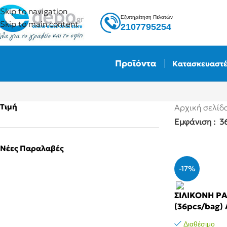
Skip to navigation
Εξυπηρέτηση Πελατών
Skip to main content
2107795254
Προϊόντα
Κατασκευαστέ
Τιμή
Αρχική σελίδ
Εμφάνιση
3
Νέες Παραλαβές
-17%
ΣΙΛΙΚΟΝH ΡΑ
(36pcs/bag)
Διαθέσιμο