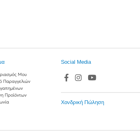
ρια A/C
μα
Social Media
ες
ριασμός Μου
ες
κό Παραγγελιών
Αγαπημένων
ση Προϊόντων
ωνία
Χονδρική Πώληση
ά
οτζέκτορας