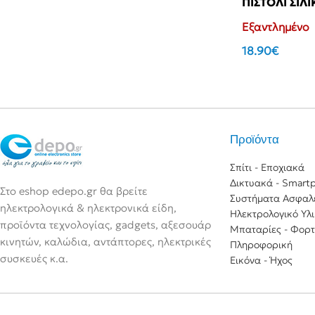
ΠΙΣΤΟΛΙ ΣΙΛ
Εξαντλημένο
18.90
€
Μικρές Οικιακές Συσκευές
Συσκευές Κουζίνας.
Συσκε
Αγόρασε το
Ηλεκτρικές Σκούπες
Φουρνάκια
Μίξερ
Φραπ
Πλυντήρια Ρούχων
Φούρνοι Μικροκυμάτων
Στίφτ
Σκουπάκια χειρός
Εστίες Ηλεκτρικές
Προϊόντα
Ζυγαρ
Σιδέρωμα
Ψηστιέρες – Γκριλιέρες
Σπίτι - Εποχιακά
Καφετ
Ψυγεία-Φορητά
Φριτέζες
Δικτυακά - Smart
Βρασ
Στο eshop edepo.gr θα βρείτε
Ατμοκαθαριστές
Pizza Maker & Βάφλες
Συστήματα Ασφαλ
ηλεκτρολογικά & ηλεκτρονικά είδη,
Αφρο
Ηλεκτρολογικό Υλ
Ρολόγια – Ξυπνητήρια
Pop Corn & Μαλλί Της Γριάς &
προϊόντα τεχνολογίας, gadgets, αξεσουάρ
Μπαταρίες - Φορτ
Κρεπιέρα
Αυγο
Μετεωρολογικοί Σταθμοί –
κινητών, καλώδια, αντάπτορες, ηλεκτρικές
Πληροφορική
Θερμόμετρα Χώρου
Τοστιέρες-βαφλιέρες
Πολυκ
συσκευές κ.α.
Εικόνα - Ήχος
Ζυγαριές Μπάνιου
Φρυγανιέρες
Ψυγει
Ζυγαριές Αποσκευών
Αρτοπαρασκευαστές
Απορ