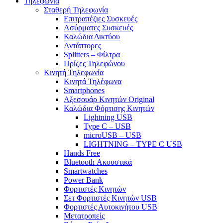
Τηλεφωνία
Σταθερή Τηλεφωνία
Επιτραπέζιες Συσκευές
Ασύρματες Συσκευές
Καλώδια Δικτύου
Αντάπτορες
Splitters – Φίλτρα
Πρίζες Τηλεφώνου
Κινητή Τηλεφωνία
Κινητά Τηλέφωνα
Smartphones
Αξεσουάρ Κινητών Original
Καλώδια Φόρτισης Κινητών
Lightning USB
Type C – USB
microUSB – USB
LIGHTNING – TYPE C USB
Hands Free
Bluetooth Ακουστικά
Smartwatches
Power Bank
Φορτιστές Κινητών
Σετ Φορτιστές Κινητών USB
Φορτιστές Αυτοκινήτου USB
Μετατροπείς