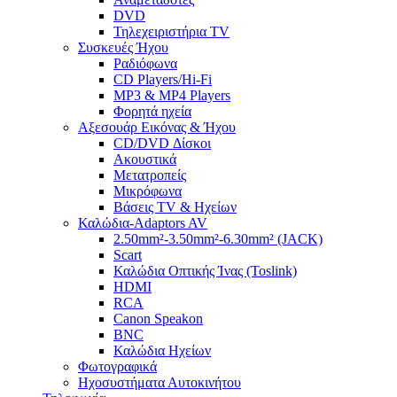
DVD
Τηλεχειριστήρια TV
Συσκευές Ήχου
Ραδιόφωνα
CD Players/Hi-Fi
MP3 & MP4 Players
Φορητά ηχεία
Αξεσουάρ Εικόνας & Ήχου
CD/DVD Δίσκοι
Ακουστικά
Μετατροπείς
Μικρόφωνα
Βάσεις TV & Ηχείων
Καλώδια-Adaptors AV
2.50mm²-3.50mm²-6.30mm² (JACK)
Scart
Καλώδια Οπτικής Ίνας (Toslink)
HDMI
RCA
Canon Speakon
BNC
Καλώδια Ηχείων
Φωτογραφικά
Ηχοσυστήματα Αυτοκινήτου