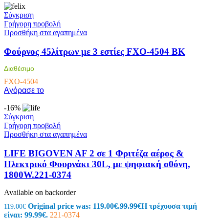
Σύγκριση
Γρήγορη προβολή
Προσθήκη στα αγαπημένα
Φούρνος 45λίτρων με 3 εστίες FXO-4504 BK
Διαθέσιμο
FXO-4504
Αγόρασε το
-16%
Σύγκριση
Γρήγορη προβολή
Προσθήκη στα αγαπημένα
LIFE BIGOVEN AF 2 σε 1 Φριτέζα αέρος &
Ηλεκτρικό Φουρνάκι 30L, με ψηφιακή οθόνη,
1800W.221-0374
Available on backorder
Original price was: 119.00€.
99.99
€
Η τρέχουσα τιμή
119.00
€
είναι: 99.99€.
221-0374