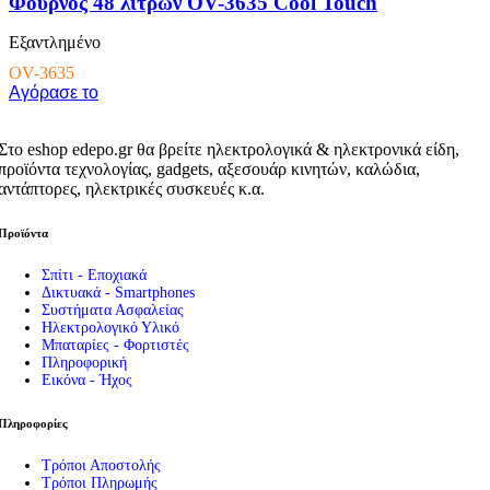
Φούρνος 48 λίτρων OV-3635 Cool Touch
Εξαντλημένο
OV-3635
Αγόρασε το
Στο eshop edepo.gr θα βρείτε ηλεκτρολογικά & ηλεκτρονικά είδη,
προϊόντα τεχνολογίας, gadgets, αξεσουάρ κινητών, καλώδια,
αντάπτορες, ηλεκτρικές συσκευές κ.α.
Προϊόντα
Σπίτι - Εποχιακά
Δικτυακά - Smartphones
Συστήματα Ασφαλείας
Ηλεκτρολογικό Υλικό
Μπαταρίες - Φορτιστές
Πληροφορική
Εικόνα - Ήχος
Πληροφορίες
Τρόποι Αποστολής
Τρόποι Πληρωμής