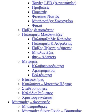
Ταινίες LED (Λεντοταινίες)
Προβολείς
Πορτατίφ
Φωτάκια Νυκτός
Μπαλαντέζες Συνεργείου
Φακοί
Πρίζες & Διακόπτες
Πολύπριζα-Μπαλαντέζες
Πολύπριζα Με Καλώδιο
Πολύπριζα & Ασφαλείας
Πρίζες Τηλεχειριζόμενες
Μπαλαντέζες
Φις – Adapters
Μετρητές
Κιλοβατοωρόμετρα
Αμπερόμετρα
Βολτόμετρα
Εξαεριστήρες
Κουδούνια – Μπουτόν Πόρτας
Σταθεροποιητές
Καλώδια Ρεύματος
Χριστουγεννιάτικα
Μπαταρίες – Φορτιστές
Μπαταριοθήκες
Μπαταρίες Silver Oxide – Βαρηκοΐας