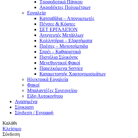
Τροφοδοτικά Πάγκου
Ακροδέκτες Πολυμέτρων
Εργαλεία
Κατσαβίδια – Απογυμνωτές
Πένσες & Κόφτες
ΣΕΤ ΕΡΓΑΛΕΊΟΝ
Ανιχνευτές Μετάλλων
Κολλητήρια – Εξαρτήματα
Πρέσες – Μυτοτσίμπιδα
Σπρέι – Καθαριστικά
Πιστόλια Σιλικόνης
Μεγεθυντικοί Φακοί
Παρελκόμενα Service
Καταμετρητής Χαρτονομισμάτων
Ηλεκτρικά Εργαλεία
Φακοί
Μπαλαντέζες Συνεργείου
Είδη Αυτοκινήτου
Αγαπημένα
Σύγκριση
Σύνδεση / Εγγραφή
Καλάθι
Κλείσιμο
Σύνδεση