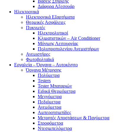
Βάσεις Στήριξης
Διάφορα Αξεσουάρ
Ηλεκτρονικά
Ηλεκτρονικά Εξαρτήματα
Θερμικές Ασφάλειες
Πυκνωτές
Ηλεκτρολυτικοί
Κλιματιστικών – Air Conditioner
Μόνιμης Λειτουργίας
Πολυπροπυλενίου Ανεμιστήρων
Ανεμιστήρες
Φωτοβολταϊκά
Εργαλεία – Όργανα – Αυτοκίνητο
Όργανα Μέτρησης
Πολύμετρα
Testers
Tester Μπαταριών
Ειδικά Θερμόμετρα
Μεγγόμετρα
Πεδιόμετρα
Ανεμόμετρα
Αμπεροτσιμπίδες
Μετρητές Αποστάσεων & Παχύμετρα
Στροφόμετρα
Ντεσιμπελόμετρα