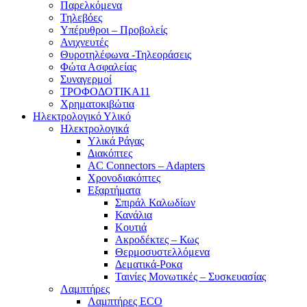
Παρελκόμενα
Τηλεβόες
Υπέρυθροι – Προβολείς
Ανιχνευτές
Θυροτηλέφωνα -Τηλεοράσεις
Φώτα Ασφαλείας
Συναγερμοί
ΤΡΟΦΟΔΟΤΙΚΑ11
Χρηματοκιβώτια
Ηλεκτρολογικό Υλικό
Ηλεκτρολογικά
Υλικά Ράγας
Διακόπτες
AC Connectors – Adapters
Χρονοδιακόπτες
Εξαρτήματα
Σπιράλ Καλωδίων
Κανάλια
Κουτιά
Ακροδέκτες – Κως
Θερμοσυστελλόμενα
Δεματικά-Ροκα
Ταινίες Μονωτικές – Συσκευασίας
Λαμπτήρες
Λαμπτήρες ECO