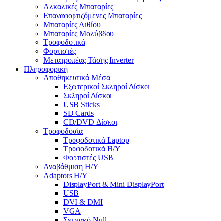
Αλκαλικές Μπαταρίες
Επαναφορτιζόμενες Μπαταρίες
Μπαταρίες Λιθίου
Μπαταρίες Μολύβδου
Τροφοδοτικά
Φορτιστές
Μετατροπέας Τάσης Inverter
Πληροφορική
Αποθηκευτικά Μέσα
Εξωτερικοί Σκληροί Δίσκοι
Σκληροί Δίσκοι
USB Sticks
SD Cards
CD/DVD Δίσκοι
Τροφοδοσία
Τροφοδοτικά Laptop
Τροφοδοτικά Η/Υ
Φορτιστές USB
Αναβάθμιση Η/Υ
Adaptors Η/Υ
DisplayPort & Mini DisplayPort
USB
DVI & DMI
VGA
Σειριακό Null