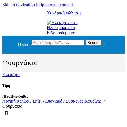
Skip to navigation
Skip to main content
Χονδρική πώληση
Search
Menu
Φουρνάκια
Κλείσιμο
Τιμή
Νέες Παραλαβές
Αρχική σελίδα
/
Σπίτι - Εποχιακά
/
Συσκευές Κουζίνας.
/
Φουρνάκια