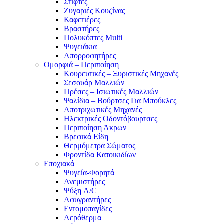
Στίφτες
Ζυγαριές Κουζίνας
Καφετιέρες
Βραστήρες
Πολυκόπτες Multi
Ψυγειάκια
Απορροφητήρες
Ομορφιά – Περιποίηση
Κουρευτικές – Ξυριστικές Μηχανές
Σεσουάρ Μαλλιών
Πρέσες – Ισιωτικές Μαλλιών
Ψαλίδια – Βούρτσες Για Μπούκλες
Αποτριχωτικές Μηχανές
Ηλεκτρικές Οδοντόβουρτσες
Περιποίηση Άκρων
Βρεφικά Είδη
Θερμόμετρα Σώματος
Φροντίδα Κατοικιδίων
Εποχιακά
Ψυγεία-Φορητά
Ανεμιστήρες
Ψύξη A/C
Αφυγραντήρες
Εντομοπαγίδες
Αερόθερμα