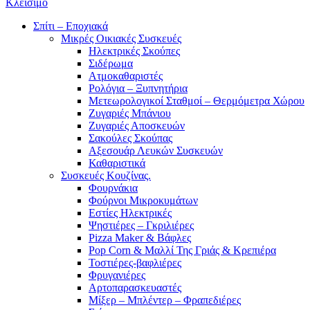
Κλείσιμο
Σπίτι – Εποχιακά
Μικρές Οικιακές Συσκευές
Ηλεκτρικές Σκούπες
Σιδέρωμα
Ατμοκαθαριστές
Ρολόγια – Ξυπνητήρια
Μετεωρολογικοί Σταθμοί – Θερμόμετρα Χώρου
Ζυγαριές Μπάνιου
Ζυγαριές Αποσκευών
Σακούλες Σκούπας
Αξεσουάρ Λευκών Συσκευών
Καθαριστικά
Συσκευές Κουζίνας.
Φουρνάκια
Φούρνοι Μικροκυμάτων
Εστίες Ηλεκτρικές
Ψηστιέρες – Γκριλιέρες
Pizza Maker & Βάφλες
Pop Corn & Μαλλί Της Γριάς & Κρεπιέρα
Τοστιέρες-βαφλιέρες
Φρυγανιέρες
Αρτοπαρασκευαστές
Μίξερ – Μπλέντερ – Φραπεδιέρες