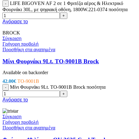
LIFE BIGOVEN AF 2 σε 1 Φριτέζα αέρος & Ηλεκτρικό
-
Φουρνάκι 30L, με ψηφιακή οθόνη, 1800W.221-0374 ποσότητα
+
Αγόρασε το
BROCK
Σύγκριση
Γρήγορη προβολή
Προσθήκη στα αγαπημένα
Μίνι Φουρνάκι 9Lt. TO-9001B Brock
Available on backorder
42.00
€
TO-9001B
Μίνι Φουρνάκι 9Lt. TO-9001B Brock ποσότητα
-
+
Αγόρασε το
Σύγκριση
Γρήγορη προβολή
Προσθήκη στα αγαπημένα