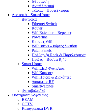
Θέρμανση
Ανταλλακτικά
Τζάκια – Προτζέκτορας
Δικτυακά – SmartHome
Δικτυακά
Ethernet Switch
Router
Wifi Extender – Repeater
Powerline
Κεραίες Wifi
WiFi sticks – κάρτες δικτύου
Patch Panels
Πολύπριζα Rack & Παρελκόμενα
Πρίζες – Βύσμα Rj45
Smart Home
Wifi LED Φωτισμός
Wifi Κάμερες
Wifi Πρίζες & Διακόπτες
Διακόπτες RF
Smartwatches
Φωτοβολταϊκά
Συστήματα Ασφαλείας
BEAM
CCTV
Καταγραφικά DVR