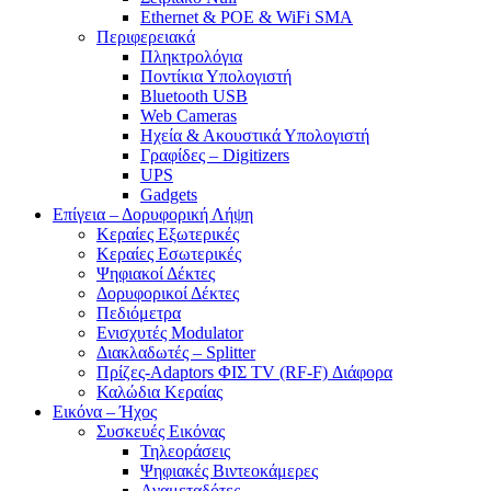
Ethernet & POE & WiFi SMA
Περιφερειακά
Πληκτρολόγια
Ποντίκια Υπολογιστή
Bluetooth USB
Web Cameras
Ηχεία & Ακουστικά Υπολογιστή
Γραφίδες – Digitizers
UPS
Gadgets
Επίγεια – Δορυφορική Λήψη
Κεραίες Εξωτερικές
Κεραίες Εσωτερικές
Ψηφιακοί Δέκτες
Δορυφορικοί Δέκτες
Πεδιόμετρα
Ενισχυτές Modulator
Διακλαδωτές – Splitter
Πρίζες-Adaptors ΦΙΣ TV (RF-F) Διάφορα
Καλώδια Κεραίας
Εικόνα – Ήχος
Συσκευές Εικόνας
Τηλεοράσεις
Ψηφιακές Βιντεοκάμερες
Αναμεταδότες