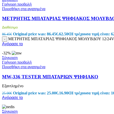
Ταινίες LED (Λεντοταινίες)
Γρήγορη προβολή
Προβολείς
Προσθήκη στα αγαπημένα
Wifi LED Φωτισμός
Πορτατίφ
ΜΕΤΡΗΤΗΣ ΜΠΑΤΑΡΙΑΣ ΨΗΦΙΑΚΟΣ ΜΟΛΥΒΔΟΥ 
Φωτάκια Νυκτός
Μπαλαντέζες Συνεργείου
Διαθέσιμο
Φακοί
Original price was: 86.45€.
62.50
€
Η τρέχουσα τιμή είναι: 6
Ντουί
86.45
€
Πολύπριζα-Μπαλαντέζες
ΜΕΤΡΗΤΗΣ ΜΠΑΤΑΡΙΑΣ ΨΗΦΙΑΚΟΣ ΜΟΛΥΒΔΟΥ 12/24V D
-
Πολύπριζα Με Καλώδιο
Αγόρασε το
Πολύπριζα & Ασφαλείας
Πρίζες Τηλεχειριζόμενες
-32%
Μπαλαντέζες
Σύγκριση
Στροφεία
Γρήγορη προβολή
Φις – Adapters
Προσθήκη στα αγαπημένα
Μετρητές
Κιλοβατοωρόμετρα
MW-336 TESTER ΜΠΑΤΑΡΙΩΝ ΨΗΦΙΑΚΟ
Αμπερόμετρα
Βολτόμετρα
Εξαντλημένο
Χριστουγεννιάτικα
Original price was: 25.00€.
16.90
€
Η τρέχουσα τιμή είναι: 1
25.00
€
Ρεύματος
Αγόρασε το
Μπαταρίας
Ηλιακός Συλλέκτης
Τζάκια – Προτζέκτορας
Σύγκριση
Μπαταρίες – Φορτιστές