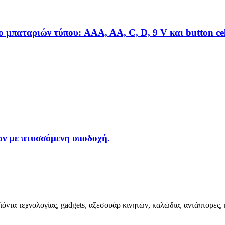
 μπαταριών τύπου: AAA, AA, C, D, 9 V και button cel
ν με πτυσσόμενη υποδοχή.
ϊόντα τεχνολογίας, gadgets, αξεσουάρ κινητών, καλώδια, αντάπτορες, 