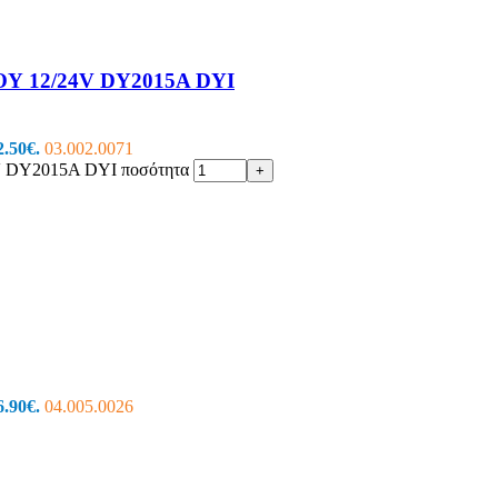
12/24V DY2015Α DYI
2.50€.
03.002.0071
Y2015Α DYI ποσότητα
+
6.90€.
04.005.0026