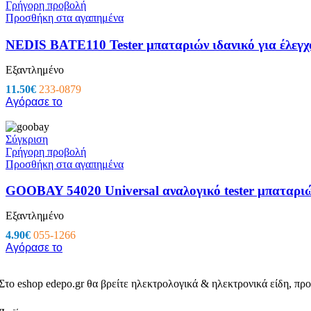
Γρήγορη προβολή
Προσθήκη στα αγαπημένα
Μπαταρίες – Φορτιστές
Μπαταριοθήκες
NEDIS BATE110 Tester μπαταριών ιδανικό για έλεγχο
Μπαταρίες Silver Oxide – Βαρηκοΐας
Αλκαλικές Μπαταρίες
Επαναφορτιζόμενες Μπαταρίες
Εξαντλημένο
Μπαταρίες Λιθίου
11.50
€
233-0879
Μπαταρίες Μολύβδου
Αγόρασε το
Τροφοδοτικά
Φορτιστές
Μετατροπέας Τάσης Inverter
Σύγκριση
Επίγεια – Δορυφορική Λήψη
Γρήγορη προβολή
Προσθήκη στα αγαπημένα
Επίγεια – Δορυφορική Λήψη
Κεραίες Εξωτερικές
GOOBAY 54020 Universal αναλογικό tester μπαταριώ
Κεραίες Εσωτερικές
Ψηφιακοί Δέκτες
Εξαντλημένο
Δορυφορικοί Δέκτες
Πεδιόμετρα
4.90
€
055-1266
Ενισχυτές Modulator
Αγόρασε το
Διακλαδωτές – Splitter
Πρίζες-Adaptors ΦΙΣ TV (RF-F) Διάφορα
Καλώδια Κεραίας
Στο eshop edepo.gr θα βρείτε ηλεκτρολογικά & ηλεκτρονικά είδη, προ
Εικόνα – Ήχος