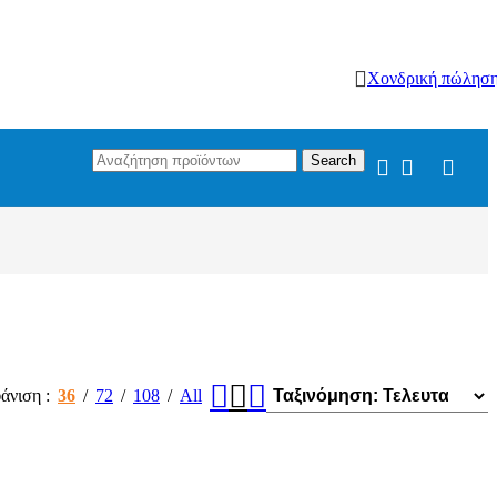
Χονδρική πώλησ
Search
άνιση
36
72
108
All