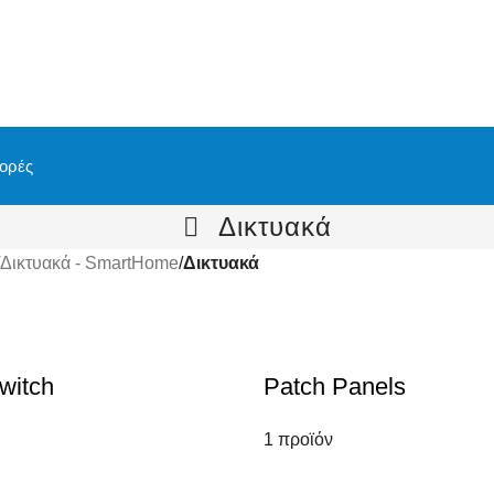
ορές
Δικτυακά
Δικτυακά - SmartHome
/
Δικτυακά
witch
Patch Panels
1 προϊόν