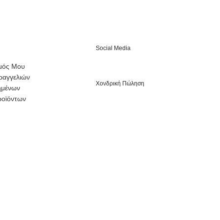
Social Media
μός Μου
ραγγελιών
Χονδρική Πώληση
ημένων
ροϊόντων