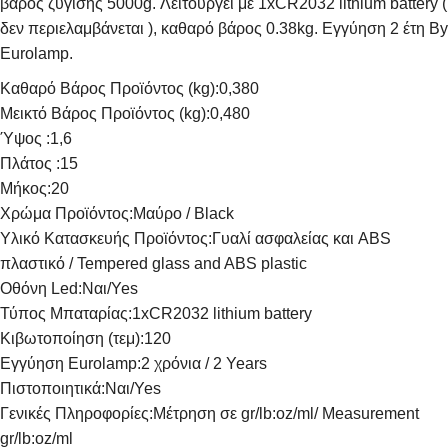
βάρος ζύγισης 5000g. Λειτουργεί με 1xCR2032 lithium battery (
δεν περιελαμβάνεται ), καθαρό βάρος 0.38kg. Εγγύηση 2 έτη By
Eurolamp.
Καθαρό Βάρος Προϊόντος (kg):
0,380
Μεικτό Βάρος Προϊόντος (kg):
0,480
Ύψος :
1,6
Πλάτος :
15
Μήκος:
20
Χρώμα Προϊόντος:
Μαύρο / Black
Υλικό Κατασκευής Προϊόντος:
Γυαλί ασφαλείας και ABS
πλαστικό / Tempered glass and ABS plastic
Οθόνη Led:
Ναι/Yes
Τύπος Μπαταρίας:
1xCR2032 lithium battery
Κιβωτοποίηση (τεμ):
120
Εγγύηση Eurolamp:
2 χρόνια / 2 Years
Πιστοποιητικά:
Ναι/Yes
Γενικές Πληροφορίες:
Μέτρηση σε gr/lb:oz/ml/ Measurement
gr/lb:oz/ml