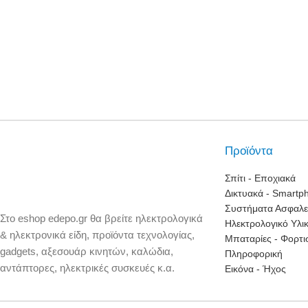
Μικρές Οικιακές Συσκευές
Συσκευές Κουζίνας.
Συσκε
Ηλεκτρικές Σκούπες
Φουρνάκια
Μίξερ
Φραπε
Πλυντήρια Ρούχων
Φούρνοι Μικροκυμάτων
Στίφτ
Σκουπάκια χειρός
Εστίες Ηλεκτρικές
Προϊόντα
Ζυγαρ
Σιδέρωμα
Ψηστιέρες – Γκριλιέρες
Καφετ
Σπίτι - Εποχιακά
Ψυγεία-Φορητά
Φριτέζες
Δικτυακά - Smartp
Βρασ
Ατμοκαθαριστές
Pizza Maker & Βάφλες
Συστήματα Ασφαλε
Στο eshop edepo.gr θα βρείτε ηλεκτρολογικά
Αφρο
Ηλεκτρολογικό Υλι
Ρολόγια – Ξυπνητήρια
Pop Corn & Μαλλί Της Γριάς &
& ηλεκτρονικά είδη, προϊόντα τεχνολογίας,
Μπαταρίες - Φορτι
Κρεπιέρα
Αυγο
Μετεωρολογικοί Σταθμοί –
gadgets, αξεσουάρ κινητών, καλώδια,
Πληροφορική
Θερμόμετρα Χώρου
Τοστιέρες-βαφλιέρες
Πολυκ
αντάπτορες, ηλεκτρικές συσκευές κ.α.
Εικόνα - Ήχος
Ζυγαριές Μπάνιου
Φρυγανιέρες
Ψυγει
Ζυγαριές Αποσκευών
Αρτοπαρασκευαστές
Απορ