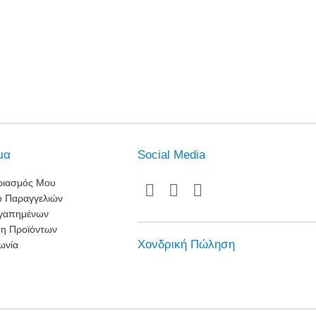
ια A/C
μα
Social Media
ς
ριασμός Μου
ες
ό Παραγγελιών
Αγαπημένων
ση Προϊόντων
Χονδρική Πώληση
ωνία
τζέκτορας