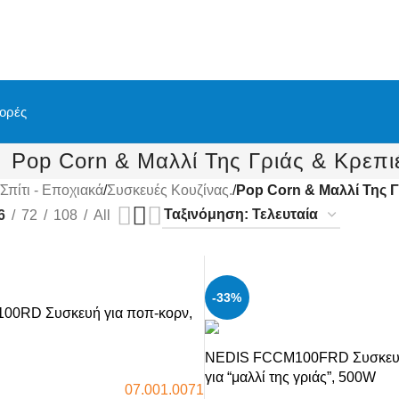
ορές
Pop Corn & Μαλλί Της Γριάς & Κρεπι
Σπίτι - Εποχιακά
/
Συσκευές Κουζίνας.
/
Pop Corn & Μαλλί Της Γ
6
72
108
All
-33%
0RD Συσκευή για ποπ-κορν,
NEDIS FCCM100FRD Συσκευ
για “μαλλί της γριάς”, 500W
07.001.0071