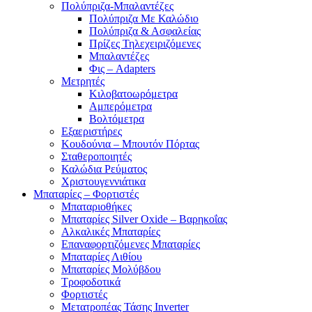
Πολύπριζα-Μπαλαντέζες
Πολύπριζα Με Καλώδιο
Πολύπριζα & Ασφαλείας
Πρίζες Τηλεχειριζόμενες
Μπαλαντέζες
Φις – Adapters
Μετρητές
Κιλοβατοωρόμετρα
Αμπερόμετρα
Βολτόμετρα
Εξαεριστήρες
Κουδούνια – Μπουτόν Πόρτας
Σταθεροποιητές
Καλώδια Ρεύματος
Χριστουγεννιάτικα
Μπαταρίες – Φορτιστές
Μπαταριοθήκες
Μπαταρίες Silver Oxide – Βαρηκοΐας
Αλκαλικές Μπαταρίες
Επαναφορτιζόμενες Μπαταρίες
Μπαταρίες Λιθίου
Μπαταρίες Μολύβδου
Τροφοδοτικά
Φορτιστές
Μετατροπέας Τάσης Inverter