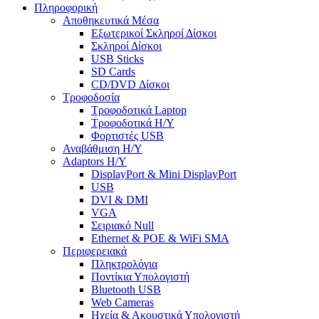
Πληροφορική
Αποθηκευτικά Μέσα
Εξωτερικοί Σκληροί Δίσκοι
Σκληροί Δίσκοι
USB Sticks
SD Cards
CD/DVD Δίσκοι
Τροφοδοσία
Τροφοδοτικά Laptop
Τροφοδοτικά Η/Υ
Φορτιστές USB
Αναβάθμιση Η/Υ
Adaptors Η/Υ
DisplayPort & Mini DisplayPort
USB
DVI & DMI
VGA
Σειριακό Null
Ethernet & POE & WiFi SMA
Περιφερειακά
Πληκτρολόγια
Ποντίκια Υπολογιστή
Bluetooth USB
Web Cameras
Ηχεία & Ακουστικά Υπολογιστή