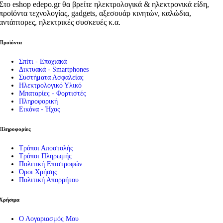
Στο eshop edepo.gr θα βρείτε ηλεκτρολογικά & ηλεκτρονικά είδη,
προϊόντα τεχνολογίας, gadgets, αξεσουάρ κινητών, καλώδια,
αντάπτορες, ηλεκτρικές συσκευές κ.α.
Προϊόντα
Σπίτι - Εποχιακά
Δικτυακά - Smartphones
Συστήματα Ασφαλείας
Ηλεκτρολογικό Υλικό
Μπαταρίες - Φορτιστές
Πληροφορική
Εικόνα - Ήχος
Πληροφορίες
Τρόποι Αποστολής
Τρόποι Πληρωμής
Πολιτική Επιστροφών
Όροι Χρήσης
Πολιτική Απορρήτου
Χρήσιμα
Ο Λογαριασμός Μου