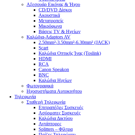
Αξεσουάρ Εικόνας & Ήχου
CD/DVD Δίσκοι
Ακουστικά
Μετατροπείς
Μικρόφωνα
Βάσεις TV & Ηχείων
Καλώδια-Adaptors AV
2.50mm²-3.50mm²-6.30mm² (JACK)
Scart
Καλώδια Οπτικής Ίνας (Toslink)
HDMI
RCA
Canon Speakon
BNC
Καλώδια Ηχείων
Φωτογραφικά
Ηχοσυστήματα Αυτοκινήτου
Τηλεφωνία
Σταθερή Τηλεφωνία
Επιτραπέζιες Συσκευές
Ασύρματες Συσκευές
Καλώδια Δικτύου
Αντάπτορες
Splitters – Φίλτρα
Πρίζες Τηλεφώνου