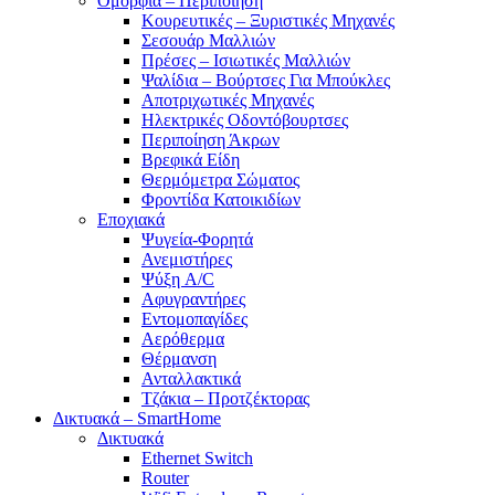
Ομορφιά – Περιποίηση
Κουρευτικές – Ξυριστικές Μηχανές
Σεσουάρ Μαλλιών
Πρέσες – Ισιωτικές Μαλλιών
Ψαλίδια – Βούρτσες Για Μπούκλες
Αποτριχωτικές Μηχανές
Ηλεκτρικές Οδοντόβουρτσες
Περιποίηση Άκρων
Βρεφικά Είδη
Θερμόμετρα Σώματος
Φροντίδα Κατοικιδίων
Εποχιακά
Ψυγεία-Φορητά
Ανεμιστήρες
Ψύξη A/C
Αφυγραντήρες
Εντομοπαγίδες
Αερόθερμα
Θέρμανση
Ανταλλακτικά
Τζάκια – Προτζέκτορας
Δικτυακά – SmartHome
Δικτυακά
Ethernet Switch
Router