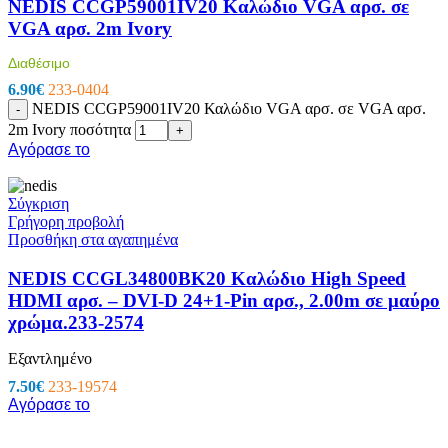
NEDIS CCGP59001IV20 Καλώδιο VGA αρσ. σε
VGA αρσ. 2m Ivory
Διαθέσιμο
6.90
€
233-0404
NEDIS CCGP59001IV20 Καλώδιο VGA αρσ. σε VGA αρσ.
-
2m Ivory ποσότητα
+
Αγόρασε το
Σύγκριση
Γρήγορη προβολή
Προσθήκη στα αγαπημένα
NEDIS CCGL34800BK20 Καλώδιο High Speed
HDMI αρσ. – DVI-D 24+1-Pin αρσ., 2.00m σε μαύρο
χρώμα.233-2574
Εξαντλημένο
7.50
€
233-19574
Αγόρασε το