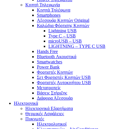
Κινητή Τηλεφωνία
Κινητά Τηλέφωνα
Smartphones
Αξεσουάρ Κινητών Original
Καλώδια Φόρτισης Κινητών
Lightning USB
Type C – USB
microUSB – USB
LIGHTNING – TYPE C USB
Hands Free
Bluetooth Ακουστικά
Smartwatches
Power Bank
Φορτιστές Κινητών
Σετ Φορτιστές Κινητών USB
Φορτιστές Αυτοκινήτου USB
Μετατροπείς
Βάσεις Στήριξης
Διάφορα Αξεσουάρ
Ηλεκτρονικά
Ηλεκτρονικά Εξαρτήματα
Θερμικές Ασφάλειες
Πυκνωτές
Ηλεκτρολυτικοί