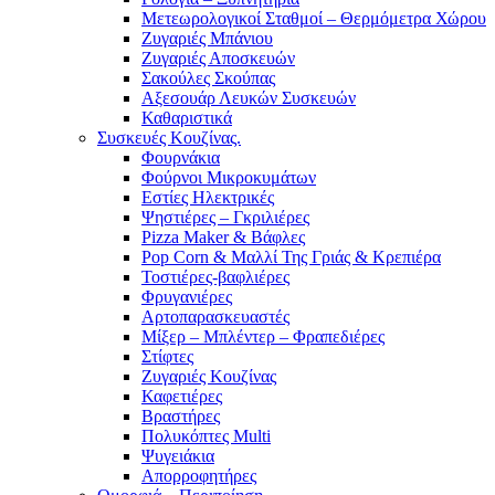
Μετεωρολογικοί Σταθμοί – Θερμόμετρα Χώρου
Ζυγαριές Μπάνιου
Ζυγαριές Αποσκευών
Σακούλες Σκούπας
Αξεσουάρ Λευκών Συσκευών
Καθαριστικά
Συσκευές Κουζίνας.
Φουρνάκια
Φούρνοι Μικροκυμάτων
Εστίες Ηλεκτρικές
Ψηστιέρες – Γκριλιέρες
Pizza Maker & Βάφλες
Pop Corn & Μαλλί Της Γριάς & Κρεπιέρα
Τοστιέρες-βαφλιέρες
Φρυγανιέρες
Αρτοπαρασκευαστές
Μίξερ – Μπλέντερ – Φραπεδιέρες
Στίφτες
Ζυγαριές Κουζίνας
Καφετιέρες
Βραστήρες
Πολυκόπτες Multi
Ψυγειάκια
Απορροφητήρες