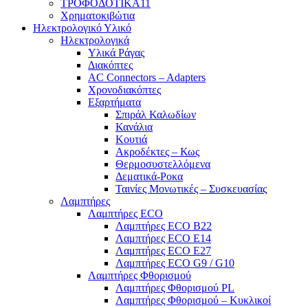
ΤΡΟΦΟΔΟΤΙΚΑ11
Χρηματοκιβώτια
Ηλεκτρολογικό Υλικό
Ηλεκτρολογικά
Υλικά Ράγας
Διακόπτες
AC Connectors – Adapters
Χρονοδιακόπτες
Εξαρτήματα
Σπιράλ Καλωδίων
Κανάλια
Κουτιά
Ακροδέκτες – Κως
Θερμοσυστελλόμενα
Δεματικά-Ροκα
Ταινίες Μονωτικές – Συσκευασίας
Λαμπτήρες
Λαμπτήρες ECO
Λαμπτήρες ECO B22
Λαμπτήρες ECO E14
Λαμπτήρες ECO E27
Λαμπτήρες ECO G9 / G10
Λαμπτήρες Φθορισμού
Λαμπτήρες Φθορισμού PL
Λαμπτήρες Φθορισμού – Κυκλικοί