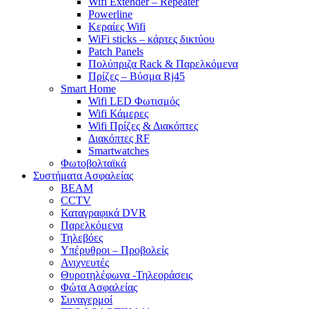
Wifi Extender – Repeater
Powerline
Κεραίες Wifi
WiFi sticks – κάρτες δικτύου
Patch Panels
Πολύπριζα Rack & Παρελκόμενα
Πρίζες – Βύσμα Rj45
Smart Home
Wifi LED Φωτισμός
Wifi Κάμερες
Wifi Πρίζες & Διακόπτες
Διακόπτες RF
Smartwatches
Φωτοβολταϊκά
Συστήματα Ασφαλείας
BEAM
CCTV
Καταγραφικά DVR
Παρελκόμενα
Τηλεβόες
Υπέρυθροι – Προβολείς
Ανιχνευτές
Θυροτηλέφωνα -Τηλεοράσεις
Φώτα Ασφαλείας
Συναγερμοί