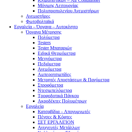
Κλιματιστικών – Air Conditioner
Μόνιμης Λειτουργίας
Πολυπροπυλενίου Ανεμιστήρων
Ανεμιστήρες
Φωτοβολταϊκά
Εργαλεία – Όργανα – Αυτοκίνητο
Όργανα Μέτρησης
Πολύμετρα
Testers
Tester Μπαταριών
Ειδικά Θερμόμετρα
Μεγγόμετρα
Πεδιόμετρα
Ανεμόμετρα
Αμπεροτσιμπίδες
Μετρητές Αποστάσεων & Παχύμετρα
Στροφόμετρα
Ντεσιμπελόμετρα
Τροφοδοτικά Πάγκου
Ακροδέκτες Πολυμέτρων
Εργαλεία
Κατσαβίδια – Απογυμνωτές
Πένσες & Κόφτες
ΣΕΤ ΕΡΓΑΛΕΊΟΝ
Ανιχνευτές Μετάλλων