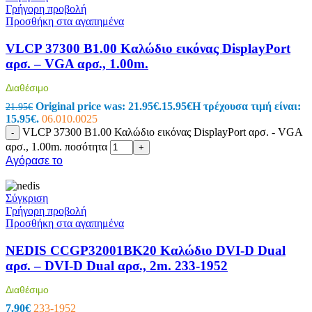
Γρήγορη προβολή
Προσθήκη στα αγαπημένα
VLCP 37300 B1.00 Καλώδιο εικόνας DisplayPort
αρσ. – VGA αρσ., 1.00m.
Διαθέσιμο
Original price was: 21.95€.
15.95
€
Η τρέχουσα τιμή είναι:
21.95
€
15.95€.
06.010.0025
VLCP 37300 B1.00 Καλώδιο εικόνας DisplayPort αρσ. - VGA
-
αρσ., 1.00m. ποσότητα
+
Αγόρασε το
Σύγκριση
Γρήγορη προβολή
Προσθήκη στα αγαπημένα
NEDIS CCGP32001BK20 Καλώδιο DVI-D Dual
αρσ. – DVI-D Dual αρσ., 2m. 233-1952
Διαθέσιμο
7.90
€
233-1952