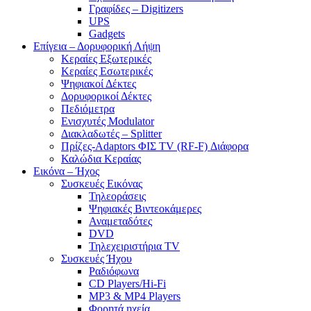
Γραφίδες – Digitizers
UPS
Gadgets
Επίγεια – Δορυφορική Λήψη
Κεραίες Εξωτερικές
Κεραίες Εσωτερικές
Ψηφιακοί Δέκτες
Δορυφορικοί Δέκτες
Πεδιόμετρα
Ενισχυτές Modulator
Διακλαδωτές – Splitter
Πρίζες-Adaptors ΦΙΣ TV (RF-F) Διάφορα
Καλώδια Κεραίας
Εικόνα – Ήχος
Συσκευές Εικόνας
Τηλεοράσεις
Ψηφιακές Βιντεοκάμερες
Αναμεταδότες
DVD
Τηλεχειριστήρια TV
Συσκευές Ήχου
Ραδιόφωνα
CD Players/Hi-Fi
MP3 & MP4 Players
Φορητά ηχεία