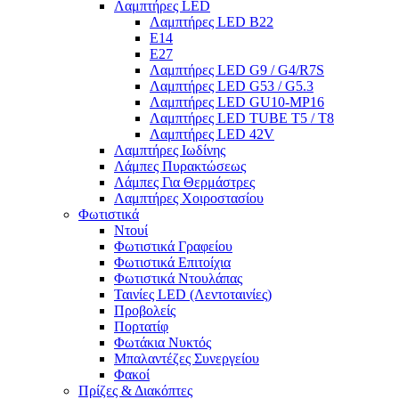
Λαμπτήρες LED
Λαμπτήρες LED B22
E14
E27
Λαμπτήρες LED G9 / G4/R7S
Λαμπτήρες LED G53 / G5.3
Λαμπτήρες LED GU10-ΜΡ16
Λαμπτήρες LED TUBE T5 / T8
Λαμπτήρες LED 42V
Λαμπτήρες Ιωδίνης
Λάμπες Πυρακτώσεως
Λάμπες Για Θερμάστρες
Λαμπτήρες Χοιροστασίου
Φωτιστικά
Ντουί
Φωτιστικά Γραφείου
Φωτιστικά Επιτοίχια
Φωτιστικά Ντουλάπας
Ταινίες LED (Λεντοταινίες)
Προβολείς
Πορτατίφ
Φωτάκια Νυκτός
Μπαλαντέζες Συνεργείου
Φακοί
Πρίζες & Διακόπτες