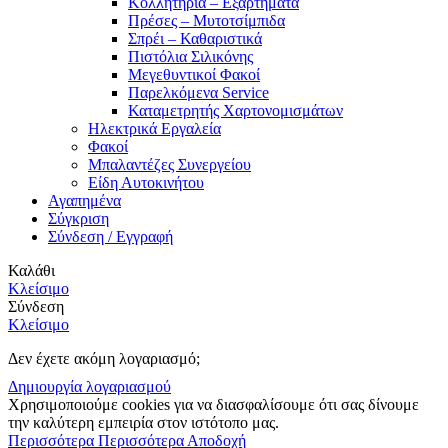
Κολλητήρια – Εξαρτήματα
Πρέσες – Μυτοτσίμπιδα
Σπρέι – Καθαριστικά
Πιστόλια Σιλικόνης
Μεγεθυντικοί Φακοί
Παρελκόμενα Service
Καταμετρητής Χαρτονομισμάτων
Ηλεκτρικά Εργαλεία
Φακοί
Μπαλαντέζες Συνεργείου
Είδη Αυτοκινήτου
Αγαπημένα
Σύγκριση
Σύνδεση / Εγγραφή
Καλάθι
Κλείσιμο
Σύνδεση
Κλείσιμο
Δεν έχετε ακόμη λογαριασμό;
Δημιουργία λογαριασμού
Χρησιμοποιούμε cookies για να διασφαλίσουμε ότι σας δίνουμε
την καλύτερη εμπειρία στον ιστότοπο μας.
Περισσότερα
Περισσότερα
Αποδοχή