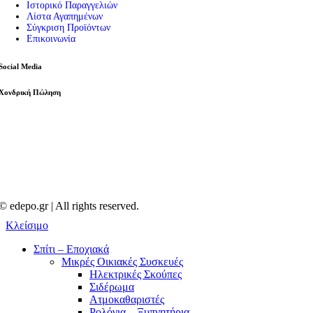
Ιστορικό Παραγγελιών
Λίστα Αγαπημένων
Σύγκριση Προϊόντων
Επικοινωνία
Social Media
Χονδρική Πώληση
© edepo.gr | All rights reserved.
Κλείσιμο
Σπίτι – Εποχιακά
Μικρές Οικιακές Συσκευές
Ηλεκτρικές Σκούπες
Σιδέρωμα
Ατμοκαθαριστές
Ρολόγια – Ξυπνητήρια