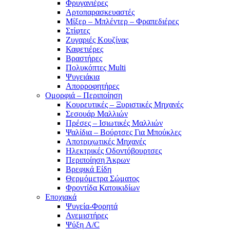
Φρυγανιέρες
Αρτοπαρασκευαστές
Μίξερ – Μπλέντερ – Φραπεδιέρες
Στίφτες
Ζυγαριές Κουζίνας
Καφετιέρες
Βραστήρες
Πολυκόπτες Multi
Ψυγειάκια
Απορροφητήρες
Ομορφιά – Περιποίηση
Κουρευτικές – Ξυριστικές Μηχανές
Σεσουάρ Μαλλιών
Πρέσες – Ισιωτικές Μαλλιών
Ψαλίδια – Βούρτσες Για Μπούκλες
Αποτριχωτικές Μηχανές
Ηλεκτρικές Οδοντόβουρτσες
Περιποίηση Άκρων
Βρεφικά Είδη
Θερμόμετρα Σώματος
Φροντίδα Κατοικιδίων
Εποχιακά
Ψυγεία-Φορητά
Ανεμιστήρες
Ψύξη A/C