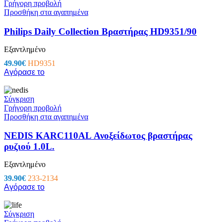
Γρήγορη προβολή
Προσθήκη στα αγαπημένα
Philips Daily Collection Βραστήρας HD9351/90
Εξαντλημένο
49.90
€
HD9351
Αγόρασε το
Σύγκριση
Γρήγορη προβολή
Προσθήκη στα αγαπημένα
NEDIS KARC110AL Ανοξείδωτος βραστήρας
ρυζιού 1.0L.
Εξαντλημένο
39.90
€
233-2134
Αγόρασε το
Σύγκριση