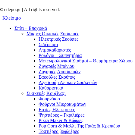
© edepo.gr | All rights reserved.
Κλείσιμο
Σπίτι – Εποχιακά
Μικρές Οικιακές Συσκευές
Ηλεκτρικές Σκούπες
Σιδέρωμα
Ατμοκαθαριστές
Ρολόγια – Ξυπνητήρια
Μετεωρολογικοί Σταθμοί – Θερμόμετρα Χώρου
Ζυγαριές Μπάνιου
Ζυγαριές Αποσκευών
Σακούλες Σκούπας
Αξεσουάρ Λευκών Συσκευών
Καθαριστικά
Συσκευές Κουζίνας.
Φουρνάκια
Φούρνοι Μικροκυμάτων
Εστίες Ηλεκτρικές
Ψηστιέρες – Γκριλιέρες
Pizza Maker & Βάφλες
Pop Corn & Μαλλί Της Γριάς & Κρεπιέρα
Τοστιέρες-βαφλιέρες