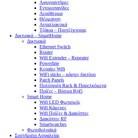
Αφυγραντήρες
Εντομοπαγίδες
Αερόθερμα
Θέρμανση
Ανταλλακτικά
Τζάκια – Προτζέκτορας
Δικτυακά – SmartHome
Δικτυακά
Ethernet Switch
Router
Wifi Extender – Repeater
Powerline
Κεραίες Wifi
WiFi sticks – κάρτες δικτύου
Patch Panels
Πολύπριζα Rack & Παρελκόμενα
Πρίζες – Βύσμα Rj45
Smart Home
Wifi LED Φωτισμός
Wifi Κάμερες
Wifi Πρίζες & Διακόπτες
Διακόπτες RF
Smartwatches
Φωτοβολταϊκά
Συστήματα Ασφαλείας