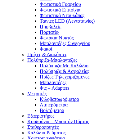
Φωτιστικά Γραφείου
Φωτιστικά Επιτοίχια
Φωτιστικά Ντουλάπας
Ταινίες LED (Λεντοταινίες)
Προβολείς
Πορτατίφ
Φωτάκια Νυκτός
Μπαλαντέζες Συνεργείου
Φακοί
Πρίζες & Διακόπτες
Πολύπριζα-Μπαλαντέζες
Πολύπριζα Με Καλώδιο
Πολύπριζα & Ασφαλείας
Πρίζες Τηλεχειριζόμενες
Μπαλαντέζες
Φις – Adapters
Μετρητές
Κιλοβατοωρόμετρα
Αμπερόμετρα
Βολτόμετρα
Εξαεριστήρες
Κουδούνια – Μπουτόν Πόρτας
Σταθεροποιητές
Καλώδια Ρεύματος
Χριστουγεννιάτικα