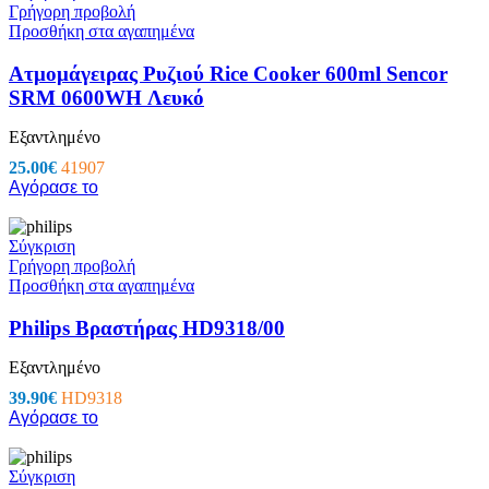
Γρήγορη προβολή
Προσθήκη στα αγαπημένα
Ατμομάγειρας Ρυζιού Rice Cooker 600ml Sencor
SRM 0600WH Λευκό
Εξαντλημένο
25.00
€
41907
Αγόρασε το
Σύγκριση
Γρήγορη προβολή
Προσθήκη στα αγαπημένα
Philips Βραστήρας HD9318/00
Εξαντλημένο
39.90
€
HD9318
Αγόρασε το
Σύγκριση