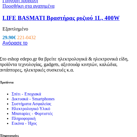
Γρήγορη προβολή
Προσθήκη στα αγαπημένα
LIFE BASMATI Βραστήρας ρυζιού 1L, 400W
Εξαντλημένο
29.90
€
221-0432
Αγόρασε το
Στο eshop edepo.gr θα βρείτε ηλεκτρολογικά & ηλεκτρονικά είδη,
προϊόντα τεχνολογίας, gadgets, αξεσουάρ κινητών, καλώδια,
αντάπτορες, ηλεκτρικές συσκευές κ.α.
Προϊόντα
Σπίτι - Εποχιακά
Δικτυακά - Smartphones
Συστήματα Ασφαλείας
Ηλεκτρολογικό Υλικό
Μπαταρίες - Φορτιστές
Πληροφορική
Εικόνα - Ήχος
Πληροφορίες