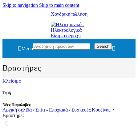
Skip to navigation
Skip to main content
Χονδρική πώληση
Search
Menu
Βραστήρες
Κλείσιμο
Τιμή
Νέες Παραλαβές
Αρχική σελίδα
/
Σπίτι - Εποχιακά
/
Συσκευές Κουζίνας.
/
Βραστήρες