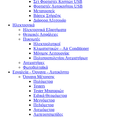
Σετ Φορτιστές Κινητών USB
Φορτιστές Αυτοκινήτου USB
Μετατροπείς
Βάσεις Στήριξης
Διάφορα Αξεσουάρ
Ηλεκτρονικά
Ηλεκτρονικά Εξαρτήματα
Θερμικές Ασφάλειες
Πυκνωτές
Ηλεκτρολυτικοί
Κλιματιστικών – Air Conditioner
Μόνιμης Λειτουργίας
Πολυπροπυλενίου Ανεμιστήρων
Ανεμιστήρες
Φωτοβολταϊκά
Εργαλεία – Όργανα – Αυτοκίνητο
Όργανα Μέτρησης
Πολύμετρα
Testers
Tester Μπαταριών
Ειδικά Θερμόμετρα
Μεγγόμετρα
Πεδιόμετρα
Ανεμόμετρα
Αμπεροτσιμπίδες