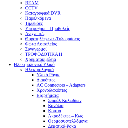
BEAM
CCTV
Καταγραφικά DVR
Παρελκόμενα
Τηλεβόες
Υπέρυθροι – Προβολείς
Ανιχνευτές
Θυροτηλέφωνα -Τηλεοράσεις
Φώτα Ασφαλείας
Συναγερμοί
ΤΡΟΦΟΔΟΤΙΚΑ11
Χρηματοκιβώτια
Ηλεκτρολογικό Υλικό
Ηλεκτρολογικά
Υλικά Ράγας
Διακόπτες
AC Connectors – Adapters
Χρονοδιακόπτες
Εξαρτήματα
Σπιράλ Καλωδίων
Κανάλια
Κουτιά
Ακροδέκτες – Κως
Θερμοσυστελλόμενα
Δεματικά-Ροκα