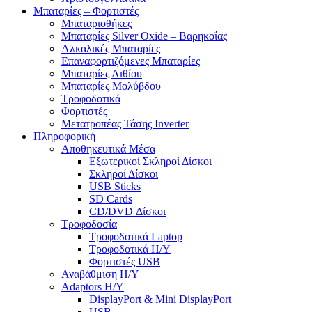
Μπαταρίες – Φορτιστές
Μπαταριοθήκες
Μπαταρίες Silver Oxide – Βαρηκοΐας
Αλκαλικές Μπαταρίες
Επαναφορτιζόμενες Μπαταρίες
Μπαταρίες Λιθίου
Μπαταρίες Μολύβδου
Τροφοδοτικά
Φορτιστές
Μετατροπέας Τάσης Inverter
Πληροφορική
Αποθηκευτικά Μέσα
Εξωτερικοί Σκληροί Δίσκοι
Σκληροί Δίσκοι
USB Sticks
SD Cards
CD/DVD Δίσκοι
Τροφοδοσία
Τροφοδοτικά Laptop
Τροφοδοτικά Η/Υ
Φορτιστές USB
Αναβάθμιση Η/Υ
Adaptors Η/Υ
DisplayPort & Mini DisplayPort
USB