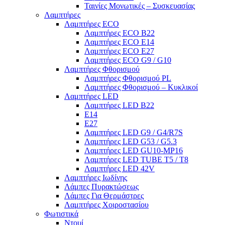
Ταινίες Μονωτικές – Συσκευασίας
Λαμπτήρες
Λαμπτήρες ECO
Λαμπτήρες ECO B22
Λαμπτήρες ECO E14
Λαμπτήρες ECO E27
Λαμπτήρες ECO G9 / G10
Λαμπτήρες Φθορισμού
Λαμπτήρες Φθορισμού PL
Λαμπτήρες Φθορισμού – Κυκλικοί
Λαμπτήρες LED
Λαμπτήρες LED B22
E14
E27
Λαμπτήρες LED G9 / G4/R7S
Λαμπτήρες LED G53 / G5.3
Λαμπτήρες LED GU10-ΜΡ16
Λαμπτήρες LED TUBE T5 / T8
Λαμπτήρες LED 42V
Λαμπτήρες Ιωδίνης
Λάμπες Πυρακτώσεως
Λάμπες Για Θερμάστρες
Λαμπτήρες Χοιροστασίου
Φωτιστικά
Ντουί