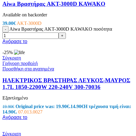
Aiwa Βραστήρας AKT-3000D KAWAKO
Available on backorder
39.00
€
AKT-3000D
Aiwa Βραστήρας AKT-3000D KAWAKO ποσότητα
-
+
Αγόρασε το
-25%
Σύγκριση
Γρήγορη προβολή
Προσθήκη στα αγαπημένα
ΗΛΕΚΤΡΙΚΟΣ ΒΡΑΣΤΗΡΑΣ ΛΕΥΚΟΣ-ΜΑΥΡΟΣ
1,7L 1850-2200W 220-240V 300-70036
Εξαντλημένο
Original price was: 19.90€.
14.90
€
Η τρέχουσα τιμή είναι:
19.90
€
14.90€.
07.013.0027
Αγόρασε το
Σύγκριση