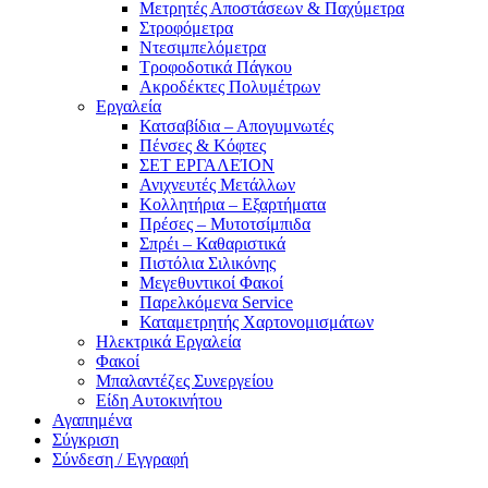
Μετρητές Αποστάσεων & Παχύμετρα
Στροφόμετρα
Ντεσιμπελόμετρα
Τροφοδοτικά Πάγκου
Ακροδέκτες Πολυμέτρων
Εργαλεία
Κατσαβίδια – Απογυμνωτές
Πένσες & Κόφτες
ΣΕΤ ΕΡΓΑΛΕΊΟΝ
Ανιχνευτές Μετάλλων
Κολλητήρια – Εξαρτήματα
Πρέσες – Μυτοτσίμπιδα
Σπρέι – Καθαριστικά
Πιστόλια Σιλικόνης
Μεγεθυντικοί Φακοί
Παρελκόμενα Service
Καταμετρητής Χαρτονομισμάτων
Ηλεκτρικά Εργαλεία
Φακοί
Μπαλαντέζες Συνεργείου
Είδη Αυτοκινήτου
Αγαπημένα
Σύγκριση
Σύνδεση / Εγγραφή