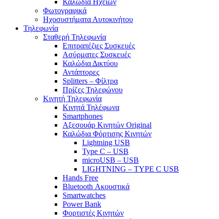
Καλώδια Ηχείων
Φωτογραφικά
Ηχοσυστήματα Αυτοκινήτου
Τηλεφωνία
Σταθερή Τηλεφωνία
Επιτραπέζιες Συσκευές
Ασύρματες Συσκευές
Καλώδια Δικτύου
Αντάπτορες
Splitters – Φίλτρα
Πρίζες Τηλεφώνου
Κινητή Τηλεφωνία
Κινητά Τηλέφωνα
Smartphones
Αξεσουάρ Κινητών Original
Καλώδια Φόρτισης Κινητών
Lightning USB
Type C – USB
microUSB – USB
LIGHTNING – TYPE C USB
Hands Free
Bluetooth Ακουστικά
Smartwatches
Power Bank
Φορτιστές Κινητών