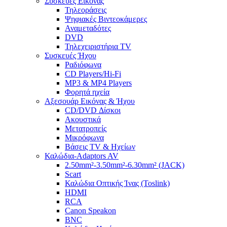
Συσκευές Εικόνας
Τηλεοράσεις
Ψηφιακές Βιντεοκάμερες
Αναμεταδότες
DVD
Τηλεχειριστήρια TV
Συσκευές Ήχου
Ραδιόφωνα
CD Players/Hi-Fi
MP3 & MP4 Players
Φορητά ηχεία
Αξεσουάρ Εικόνας & Ήχου
CD/DVD Δίσκοι
Ακουστικά
Μετατροπείς
Μικρόφωνα
Βάσεις TV & Ηχείων
Καλώδια-Adaptors AV
2.50mm²-3.50mm²-6.30mm² (JACK)
Scart
Καλώδια Οπτικής Ίνας (Toslink)
HDMI
RCA
Canon Speakon
BNC