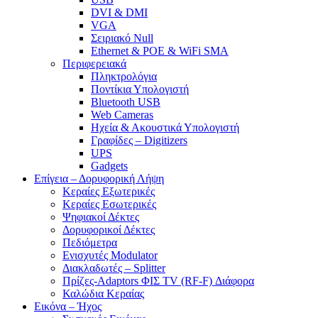
DVI & DMI
VGA
Σειριακό Null
Ethernet & POE & WiFi SMA
Περιφερειακά
Πληκτρολόγια
Ποντίκια Υπολογιστή
Bluetooth USB
Web Cameras
Ηχεία & Ακουστικά Υπολογιστή
Γραφίδες – Digitizers
UPS
Gadgets
Επίγεια – Δορυφορική Λήψη
Κεραίες Εξωτερικές
Κεραίες Εσωτερικές
Ψηφιακοί Δέκτες
Δορυφορικοί Δέκτες
Πεδιόμετρα
Ενισχυτές Modulator
Διακλαδωτές – Splitter
Πρίζες-Adaptors ΦΙΣ TV (RF-F) Διάφορα
Καλώδια Κεραίας
Εικόνα – Ήχος