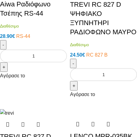
Aiwa Ραδιόφωνο
TREVI RC 827 D
Τσέπης RS-44
ΨΗΦΙΑΚΟ
ΞΥΠΝΗΤΗΡΙ
Διαθέσιμο
ΡΑΔΙΟΦΩΝΟ ΜΑΥΡΟ
28.90
€
RS-44
-
Διαθέσιμο
24.50
€
RC 827 B
-
+
Αγόρασε το
+
Αγόρασε το
LENCO MPR-035BK
TREVI RC 827 D