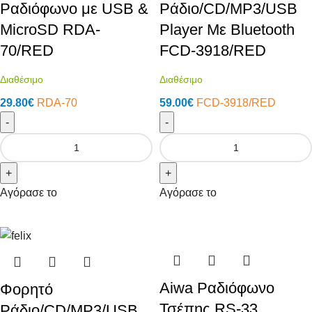
Ραδιόφωνο με USB &
Ράδιο/CD/MP3/USB
MicroSD RDA-
Player Με Bluetooth
70/RED
FCD-3918/RED
Διαθέσιμο
Διαθέσιμο
29.80
€
RDA-70
59.00
€
FCD-3918/RED
-
-
+
+
Αγόρασε το
Αγόρασε το
Aiwa Ραδιόφωνο
Φορητό
Τσέπης RS-33
Ράδιο/CD/MP3/USB