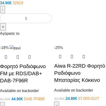
34.90
€
32919
-
+
Αγόρασε το
-18%
-25%
Aiwa R-22RD Φορητό
Φορητό Ραδιόφωνο
Ραδιόφωνο
FM με RDS/DAB+
Μπαταρίας Κόκκινο
DAB-7F96R
Available on backorder
Available on backorder
24.80
€
07.005.0127
32.85
€
44.90
€
DAB-7F96R
54.90
€
-
-