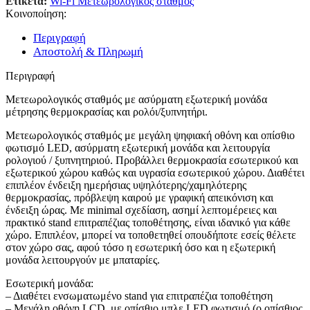
Ετικέτα:
Wi-Fi Μετεωρολογικός σταθμός
Κοινοποίηση:
Περιγραφή
Αποστολή & Πληρωμή
Περιγραφή
Μετεωρολογικός σταθμός με ασύρματη εξωτερική μονάδα
μέτρησης θερμοκρασίας και ρολόι/ξυπνητήρι.
Μετεωρολογικός σταθμός με μεγάλη ψηφιακή οθόνη και οπίσθιο
φωτισμό LED, ασύρματη εξωτερική μονάδα και λειτουργία
ρολογιού / ξυπνητηριού. Προβάλλει θερμοκρασία εσωτερικού και
εξωτερικού χώρου καθώς και υγρασία εσωτερικού χώρου. Διαθέτει
επιπλέον ένδειξη ημερήσιας υψηλότερης/χαμηλότερης
θερμοκρασίας, πρόβλεψη καιρού με γραφική απεικόνιση και
ένδειξη ώρας. Με minimal σχεδίαση, ασημί λεπτομέρειες και
πρακτικό stand επιτραπέζιας τοποθέτησης, είναι ιδανικό για κάθε
χώρο. Επιπλέον, μπορεί να τοποθετηθεί οπουδήποτε εσείς θέλετε
στον χώρο σας, αφού τόσο η εσωτερική όσο και η εξωτερική
μονάδα λειτουργούν με μπαταρίες.
Εσωτερική μονάδα:
– Διαθέτει ενσωματωμένο stand για επιτραπέζια τοποθέτηση
– Μεγάλη οθόνη LCD, με οπίσθιο μπλε LED φωτισμό (ο οπίσθιος