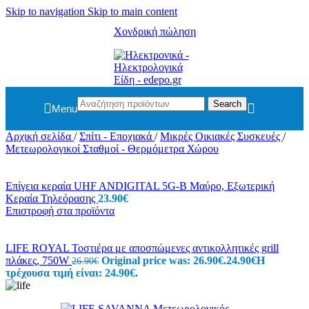
Skip to navigation
Skip to main content
Χονδρική πώληση
Search
Menu
Αρχική σελίδα
/
Σπίτι - Εποχιακά
/
Μικρές Οικιακές Συσκευές
/
Μετεωρολογικοί Σταθμοί - Θερμόμετρα Χώρου
Επίγεια κεραία UHF ANDIGITAL 5G-B Μαύρο, Εξωτερική
Κεραία Τηλεόρασης
23.90
€
Επιστροφή στα προϊόντα
LIFE ROYAL Τοστιέρα με αποσπώμενες αντικολλητικές grill
πλάκες, 750W
Original price was: 26.90€.
24.90
€
Η
26.90
€
τρέχουσα τιμή είναι: 24.90€.