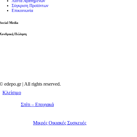
Λίστα Αγαπημένων
Σύγκριση Προϊόντων
Επικοινωνία
Social Media
Χονδρική Πώληση
© edepo.gr | All rights reserved.
Κλείσιμο
Σπίτι – Εποχιακά
Μικρές Οικιακές Συσκευές