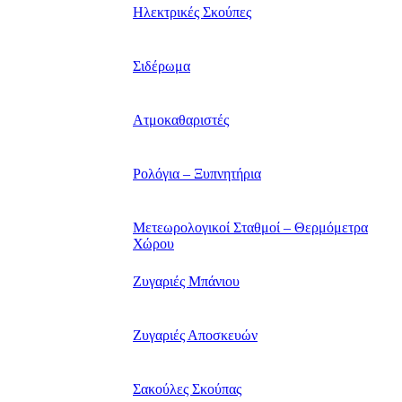
Ηλεκτρικές Σκούπες
Σιδέρωμα
Ατμοκαθαριστές
Ρολόγια – Ξυπνητήρια
Μετεωρολογικοί Σταθμοί – Θερμόμετρα
Χώρου
Ζυγαριές Μπάνιου
Ζυγαριές Αποσκευών
Σακούλες Σκούπας