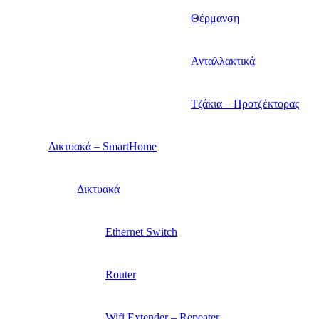
Θέρμανση
Ανταλλακτικά
Τζάκια – Προτζέκτορας
Δικτυακά – SmartHome
Δικτυακά
Ethernet Switch
Router
Wifi Extender – Repeater