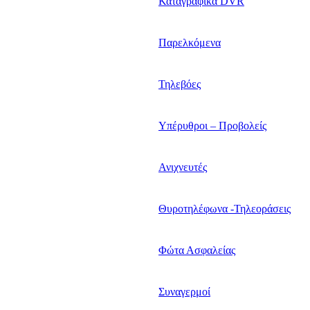
Καταγραφικά DVR
Παρελκόμενα
Τηλεβόες
Υπέρυθροι – Προβολείς
Ανιχνευτές
Θυροτηλέφωνα -Τηλεοράσεις
Φώτα Ασφαλείας
Συναγερμοί