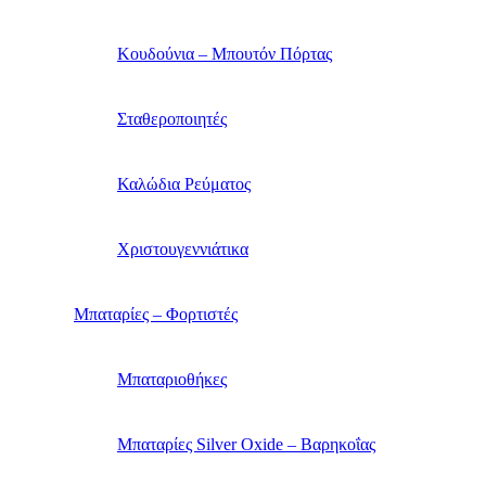
Κουδούνια – Μπουτόν Πόρτας
Σταθεροποιητές
Καλώδια Ρεύματος
Χριστουγεννιάτικα
Μπαταρίες – Φορτιστές
Μπαταριοθήκες
Μπαταρίες Silver Oxide – Βαρηκοΐας