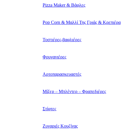
Pizza Maker & Βάφλες
Pop Corn & Μαλλί Της Γριάς & Κρεπιέρα
Τοστιέρες-βαφλιέρες
Φρυγανιέρες
Αρτοπαρασκευαστές
Μίξερ – Μπλέντερ – Φραπεδιέρες
Στίφτες
Ζυγαριές Κουζίνας