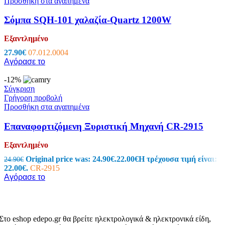
Προσθήκη στα αγαπημένα
Σόμπα SQH-101 χαλαζία-Quartz 1200W
Εξαντλημένο
27.90
€
07.012.0004
Αγόρασε το
-12%
Σύγκριση
Γρήγορη προβολή
Προσθήκη στα αγαπημένα
Επαναφορτιζόμενη Ξυριστική Μηχανή CR-2915
Εξαντλημένο
Original price was: 24.90€.
22.00
€
Η τρέχουσα τιμή είναι:
24.90
€
22.00€.
CR-2915
Αγόρασε το
Στο eshop edepo.gr θα βρείτε ηλεκτρολογικά & ηλεκτρονικά είδη,