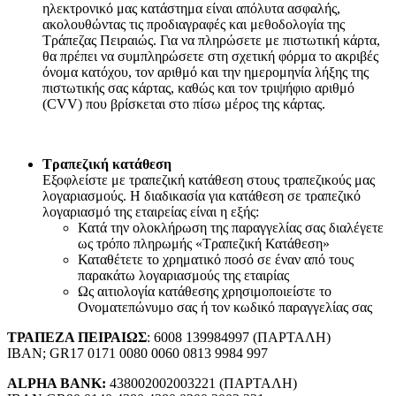
ηλεκτρονικό μας κατάστημα είναι απόλυτα ασφαλής,
ακολουθώντας τις προδιαγραφές και μεθοδολογία της
Τράπεζας Πειραιώς. Για να πληρώσετε με πιστωτική κάρτα,
θα πρέπει να συμπληρώσετε στη σχετική φόρμα το ακριβές
όνομα κατόχου, τον αριθμό και την ημερομηνία λήξης της
πιστωτικής σας κάρτας, καθώς και τον τριψήφιο αριθμό
(CVV) που βρίσκεται στο πίσω μέρος της κάρτας.
Τραπεζική κατάθεση
Εξοφλείστε με τραπεζική κατάθεση στους τραπεζικούς μας
λογαριασμούς. Η διαδικασία για κατάθεση σε τραπεζικό
λογαριασμό της εταιρείας είναι η εξής:
Κατά την ολοκλήρωση της παραγγελίας σας διαλέγετε
ως τρόπο πληρωμής «Τραπεζική Κατάθεση»
Καταθέτετε το χρηματικό ποσό σε έναν από τους
παρακάτω λογαριασμούς της εταιρίας
Ως αιτιολογία κατάθεσης χρησιμοποιείστε το
Ονοματεπώνυμο σας ή τον κωδικό παραγγελίας σας
ΤΡΑΠΕΖΑ ΠΕΙΡΑΙΩΣ
: 6008 139984997 (ΠΑΡΤΑΛΗ)
IBAN; GR17 0171 0080 0060 0813 9984 997
ALPHA BANK:
438002002003221 (ΠΑΡΤΑΛΗ)