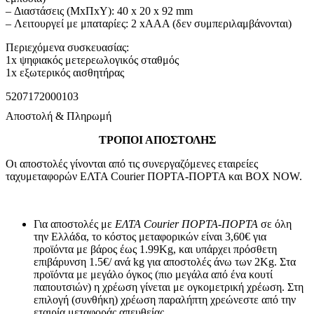
– Διαστάσεις (ΜxΠxΥ): 40 x 20 x 92 mm
– Λειτουργεί με μπαταρίες: 2 xAAA (δεν συμπεριλαμβάνονται)
Περιεχόμενα συσκευασίας:
1x ψηφιακός μετερεωλογικός σταθμός
1x εξωτερικός αισθητήρας
5207172000103
Αποστολή & Πληρωμή
ΤΡΟΠΟΙ ΑΠΟΣΤΟΛΗΣ
Οι αποστολές γίνονται από τις συνεργαζόμενες εταιρείες
ταχυμεταφορών ΕΛΤΑ Courier ΠΟΡΤΑ-ΠΟΡΤΑ και BOX NOW.
Για αποστολές με
ΕΛΤΑ Courier ΠΟΡΤΑ-ΠΟΡΤΑ
σε όλη
την Ελλάδα, το κόστος μεταφορικών είναι 3,60€ για
προϊόντα με βάρος έως 1.99Kg, και υπάρχει πρόσθετη
επιβάρυνση 1.5€/ ανά kg για αποστολές άνω των 2Κg. Στα
προϊόντα με μεγάλο όγκος (πιο μεγάλα από ένα κουτί
παπουτσιών) η χρέωση γίνεται με ογκομετρική χρέωση. Στη
επιλογή (συνθήκη) χρέωση παραλήπτη χρεώνεστε από την
εταιρία μεταφοράς απευθείας.