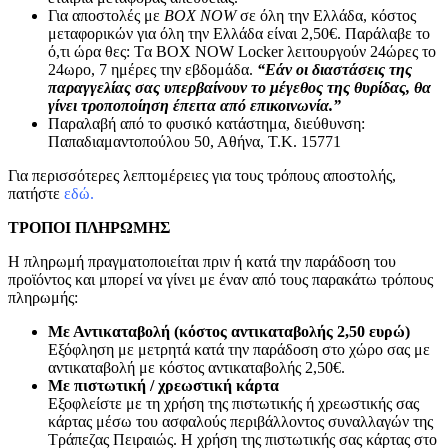
Για αποστολές με
BOX NOW
σε όλη την Ελλάδα, κόστος
μεταφορικών για όλη την Ελλάδα είναι 2,50€. Παράλαβε το
ό,τι ώρα θες: Tα ΒΟΧ ΝΟW Locker λειτουργούν 24ώρες το
24ωρο, 7 ημέρες την εβδομάδα.
“Εάν οι διαστάσεις της
παραγγελίας σας υπερβαίνουν το μέγεθος της θυρίδας, θα
γίνει τροποποίηση έπειτα από επικοινωνία.”
Παραλαβή από το φυσικό κατάστημα, διεύθυνση:
Παπαδιαμαντοπούλου 50, Αθήνα, Τ.Κ. 15771
Για περισσότερες λεπτομέρειες για τους τρόπους αποστολής,
πατήστε
εδώ.
ΤΡΟΠΟΙ ΠΛΗΡΩΜΗΣ
Η πληρωμή πραγματοποιείται πριν ή κατά την παράδοση του
προϊόντος και μπορεί να γίνει με έναν από τους παρακάτω τρόπους
πληρωμής:
Με Αντικαταβολή (κόστος αντικαταβολής 2,50 ευρώ)
Εξόφληση με μετρητά κατά την παράδοση στο χώρο σας με
αντικαταβολή με κόστος αντικαταβολής 2,50€.
Με πιστωτική / χρεωστική κάρτα
Εξοφλείστε με τη χρήση της πιστωτικής ή χρεωστικής σας
κάρτας μέσω του ασφαλούς περιβάλλοντος συναλλαγών της
Τράπεζας Πειραιώς. Η χρήση της πιστωτικής σας κάρτας στο