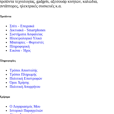
προϊόντα τεχνολογίας, gadgets, αξεσουάρ κινητών, καλώδια,
αντάπτορες, ηλεκτρικές συσκευές κ.α.
Προϊόντα
Σπίτι - Εποχιακά
Δικτυακά - Smartphones
Συστήματα Ασφαλείας
Ηλεκτρολογικό Υλικό
Μπαταρίες - Φορτιστές
Πληροφορική
Εικόνα - Ήχος
Πληροφορίες
Τρόποι Αποστολής
Τρόποι Πληρωμής
Πολιτική Επιστροφών
Όροι Χρήσης
Πολιτική Απορρήτου
Χρήσιμα
Ο Λογαριασμός Μου
Ιστορικό Παραγγελιών