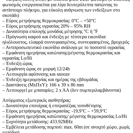
φωτισμός ενεργοποιείται για λίγα δευτερόλεπτα πατώντας το
αντίστοιχο πλήκτρο, για εύκολη ανάγνωση των ενδείξεων στο
σκοτάδι)
– Εύρος μετρήσιμης θερμοκρασίας: 0°C – +50°C
– Εύρος μετρήσιμης υγρασίας 20% – 95% RH
– Δυνατότητα επιλογής μονάδας μέτρησης °C ή °F
– Πρόγνωση καιρού και ένδειξη με τέσσερα εικονίδια:
ηλιόλουστος, ελαφρά συννεφιασμένος, συννεφιασμένος, βροχερός
– Αντιπροσωπευτικό εικονίδιο ανάλογα με το ποσοστό υγρασίας
– Εμφάνιση ημερήσιας κατώτατης/μέγιστης θερμοκρασίας και
υγρασίας Lo/Hi
– Ένδειξη ώρας
– Εμφάνιση ώρας σε μορφή 12/24h
– Λειτουργία αφύπνισης και snooze
– Ένδειξη ημερομηνίας και ημέρας της εβδομάδας
– Διαστάσεις (ΜxΠxΥ): 166 x 39 x 86 mm
– Λειτουργεί με μπαταρίες: 2 x AA (δεν συμπεριλαμβάνονται)
Ασύρματος εξωτερικός αισθητήρας:
– Δυνατότητα επιτοίχιας ή επιτραπέζιας τοποθέτησης
– Εύρος μετρήσιμης θερμοκρασίας: -19,9°C – +59,9°C
– Εμφάνιση ημερήσιας κατώτατης/ μέγιστης θερμοκρασίας Lo/Hi
– Συχνότητα μετάδοσης: 433.92MHz
– Εμβέλεια μετάδοσης πομπού: max. 60m (σε ανοιχτό χώρο, χωρίς
εμπόδια)