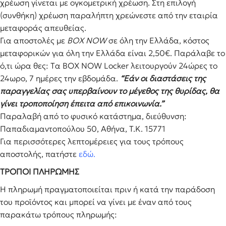
χρέωση γίνεται με ογκομετρική χρέωση. Στη επιλογή
(συνθήκη) χρέωση παραλήπτη χρεώνεστε από την εταιρία
μεταφοράς απευθείας.
Για αποστολές με
BOX NOW
σε όλη την Ελλάδα, κόστος
μεταφορικών για όλη την Ελλάδα είναι 2,50€. Παράλαβε το
ό,τι ώρα θες: Tα ΒΟΧ ΝΟW Locker λειτουργούν 24ώρες το
24ωρο, 7 ημέρες την εβδομάδα.
“Εάν οι διαστάσεις της
παραγγελίας σας υπερβαίνουν το μέγεθος της θυρίδας, θα
γίνει τροποποίηση έπειτα από επικοινωνία.”
Παραλαβή από το φυσικό κατάστημα, διεύθυνση:
Παπαδιαμαντοπούλου 50, Αθήνα, Τ.Κ. 15771
Για περισσότερες λεπτομέρειες για τους τρόπους
αποστολής, πατήστε
εδώ.
ΤΡΟΠΟΙ ΠΛΗΡΩΜΗΣ
Η πληρωμή πραγματοποιείται πριν ή κατά την παράδοση
του προϊόντος και μπορεί να γίνει με έναν από τους
παρακάτω τρόπους πληρωμής: