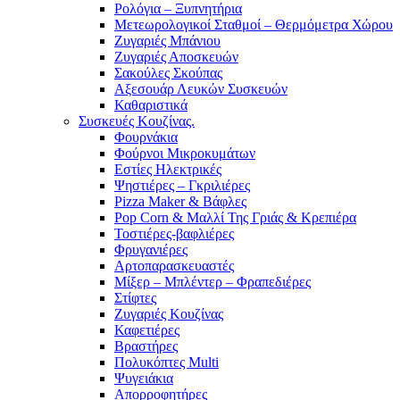
Ρολόγια – Ξυπνητήρια
Μετεωρολογικοί Σταθμοί – Θερμόμετρα Χώρου
Ζυγαριές Μπάνιου
Ζυγαριές Αποσκευών
Σακούλες Σκούπας
Αξεσουάρ Λευκών Συσκευών
Καθαριστικά
Συσκευές Κουζίνας.
Φουρνάκια
Φούρνοι Μικροκυμάτων
Εστίες Ηλεκτρικές
Ψηστιέρες – Γκριλιέρες
Pizza Maker & Βάφλες
Pop Corn & Μαλλί Της Γριάς & Κρεπιέρα
Τοστιέρες-βαφλιέρες
Φρυγανιέρες
Αρτοπαρασκευαστές
Μίξερ – Μπλέντερ – Φραπεδιέρες
Στίφτες
Ζυγαριές Κουζίνας
Καφετιέρες
Βραστήρες
Πολυκόπτες Multi
Ψυγειάκια
Απορροφητήρες