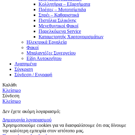
Κολλητήρια – Εξαρτήματα
Πρέσες – Μυτοτσίμπιδα
Σπρέι – Καθαριστικά
Πιστόλια Σιλικόνης
Μεγεθυντικοί Φακοί
Παρελκόμενα Service
Καταμετρητής Χαρτονομισμάτων
Ηλεκτρικά Εργαλεία
Φακοί
Μπαλαντέζες Συνεργείου
Είδη Αυτοκινήτου
Αγαπημένα
Σύγκριση
Σύνδεση / Εγγραφή
Καλάθι
Κλείσιμο
Σύνδεση
Κλείσιμο
Δεν έχετε ακόμη λογαριασμό;
Δημιουργία λογαριασμού
Χρησιμοποιούμε cookies για να διασφαλίσουμε ότι σας δίνουμε
την καλύτερη εμπειρία στον ιστότοπο μας.