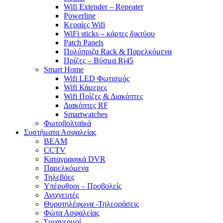
Wifi Extender – Repeater
Powerline
Κεραίες Wifi
WiFi sticks – κάρτες δικτύου
Patch Panels
Πολύπριζα Rack & Παρελκόμενα
Πρίζες – Βύσμα Rj45
Smart Home
Wifi LED Φωτισμός
Wifi Κάμερες
Wifi Πρίζες & Διακόπτες
Διακόπτες RF
Smartwatches
Φωτοβολταϊκά
Συστήματα Ασφαλείας
BEAM
CCTV
Καταγραφικά DVR
Παρελκόμενα
Τηλεβόες
Υπέρυθροι – Προβολείς
Ανιχνευτές
Θυροτηλέφωνα -Τηλεοράσεις
Φώτα Ασφαλείας
Συναγερμοί