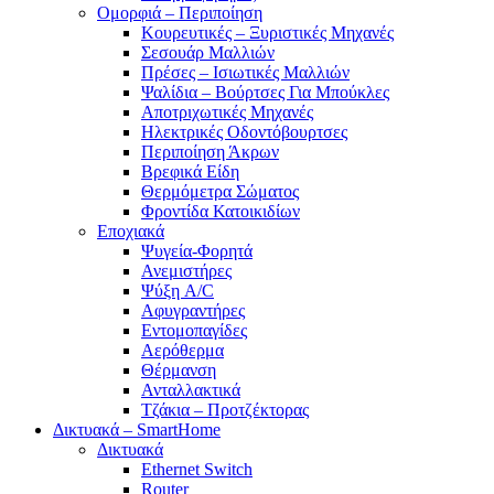
Ομορφιά – Περιποίηση
Κουρευτικές – Ξυριστικές Μηχανές
Σεσουάρ Μαλλιών
Πρέσες – Ισιωτικές Μαλλιών
Ψαλίδια – Βούρτσες Για Μπούκλες
Αποτριχωτικές Μηχανές
Ηλεκτρικές Οδοντόβουρτσες
Περιποίηση Άκρων
Βρεφικά Είδη
Θερμόμετρα Σώματος
Φροντίδα Κατοικιδίων
Εποχιακά
Ψυγεία-Φορητά
Ανεμιστήρες
Ψύξη A/C
Αφυγραντήρες
Εντομοπαγίδες
Αερόθερμα
Θέρμανση
Ανταλλακτικά
Τζάκια – Προτζέκτορας
Δικτυακά – SmartHome
Δικτυακά
Ethernet Switch
Router