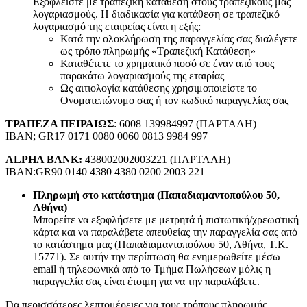
Εξοφλείστε με τραπεζική κατάθεση στους τραπεζικούς μας
λογαριασμούς. Η διαδικασία για κατάθεση σε τραπεζικό
λογαριασμό της εταιρείας είναι η εξής:
Κατά την ολοκλήρωση της παραγγελίας σας διαλέγετε
ως τρόπο πληρωμής «Τραπεζική Κατάθεση»
Καταθέτετε το χρηματικό ποσό σε έναν από τους
παρακάτω λογαριασμούς της εταιρίας
Ως αιτιολογία κατάθεσης χρησιμοποιείστε το
Ονοματεπώνυμο σας ή τον κωδικό παραγγελίας σας
ΤΡΑΠΕΖΑ ΠΕΙΡΑΙΩΣ
: 6008 139984997 (ΠΑΡΤΑΛΗ)
IBAN; GR17 0171 0080 0060 0813 9984 997
ALPHA BANK:
438002002003221 (ΠΑΡΤΑΛΗ)
IBAN:GR90 0140 4380 4380 0200 2003 221
Πληρωμή στο κατάστημα (Παπαδιαμαντοπούλου 50,
Αθήνα)
Μπορείτε να εξοφλήσετε με μετρητά ή πιστωτική/χρεωστική
κάρτα και να παραλάβετε απευθείας την παραγγελία σας από
το κατάστημα μας (Παπαδιαμαντοπούλου 50, Αθήνα, Τ.Κ.
15771). Σε αυτήν την περίπτωση θα ενημερωθείτε μέσω
email ή τηλεφωνικά από το Τμήμα Πωλήσεων μόλις η
παραγγελία σας είναι έτοιμη για να την παραλάβετε.
Για περισσότερες λεπτομέρειες για τους τρόπους πληρωμής,