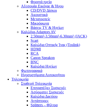
Φορητά ηχεία
Αξεσουάρ Εικόνας & Ήχου
CD/DVD Δίσκοι
Ακουστικά
Μετατροπείς
Μικρόφωνα
Βάσεις TV & Ηχείων
Καλώδια-Adaptors AV
2.50mm²-3.50mm²-6.30mm² (JACK)
Scart
Καλώδια Οπτικής Ίνας (Toslink)
HDMI
RCA
Canon Speakon
BNC
Καλώδια Ηχείων
Φωτογραφικά
Ηχοσυστήματα Αυτοκινήτου
Τηλεφωνία
Σταθερή Τηλεφωνία
Επιτραπέζιες Συσκευές
Ασύρματες Συσκευές
Καλώδια Δικτύου
Αντάπτορες
Splitters – Φίλτρα