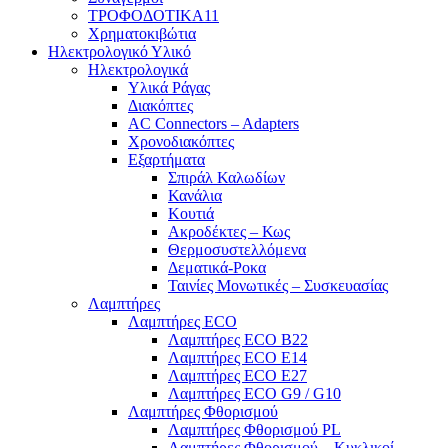
ΤΡΟΦΟΔΟΤΙΚΑ11
Χρηματοκιβώτια
Ηλεκτρολογικό Υλικό
Ηλεκτρολογικά
Υλικά Ράγας
Διακόπτες
AC Connectors – Adapters
Χρονοδιακόπτες
Εξαρτήματα
Σπιράλ Καλωδίων
Κανάλια
Κουτιά
Ακροδέκτες – Κως
Θερμοσυστελλόμενα
Δεματικά-Ροκα
Ταινίες Μονωτικές – Συσκευασίας
Λαμπτήρες
Λαμπτήρες ECO
Λαμπτήρες ECO B22
Λαμπτήρες ECO E14
Λαμπτήρες ECO E27
Λαμπτήρες ECO G9 / G10
Λαμπτήρες Φθορισμού
Λαμπτήρες Φθορισμού PL
Λαμπτήρες Φθορισμού – Κυκλικοί