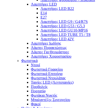
Λαμπτήρες LED
Λαμπτήρες LED B22
E14
E27
Λαμπτήρες LED G9 / G4/R7S
Λαμπτήρες LED G53 / G5.3
Λαμπτήρες LED GU10-ΜΡ16
Λαμπτήρες LED TUBE T5 / T8
Λαμπτήρες LED 42V
Λαμπτήρες Ιωδίνης
Λάμπες Πυρακτώσεως
Λάμπες Για Θερμάστρες
Λαμπτήρες Χοιροστασίου
Φωτιστικά
Ντουί
Φωτιστικά Γραφείου
Φωτιστικά Επιτοίχια
Φωτιστικά Ντουλάπας
Ταινίες LED (Λεντοταινίες)
Προβολείς
Πορτατίφ
Φωτάκια Νυκτός
Μπαλαντέζες Συνεργείου
Φακοί