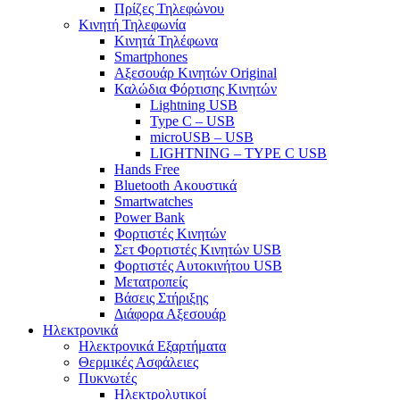
Πρίζες Τηλεφώνου
Κινητή Τηλεφωνία
Κινητά Τηλέφωνα
Smartphones
Αξεσουάρ Κινητών Original
Καλώδια Φόρτισης Κινητών
Lightning USB
Type C – USB
microUSB – USB
LIGHTNING – TYPE C USB
Hands Free
Bluetooth Ακουστικά
Smartwatches
Power Bank
Φορτιστές Κινητών
Σετ Φορτιστές Κινητών USB
Φορτιστές Αυτοκινήτου USB
Μετατροπείς
Βάσεις Στήριξης
Διάφορα Αξεσουάρ
Ηλεκτρονικά
Ηλεκτρονικά Εξαρτήματα
Θερμικές Ασφάλειες
Πυκνωτές
Ηλεκτρολυτικοί