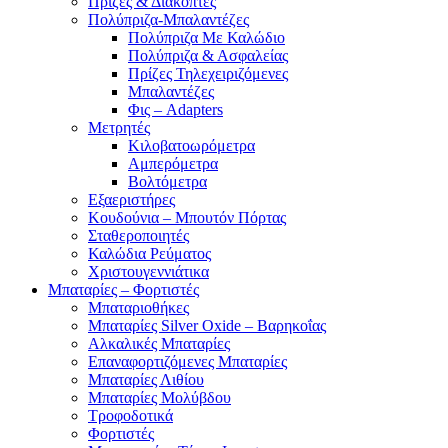
Πρίζες & Διακόπτες
Πολύπριζα-Μπαλαντέζες
Πολύπριζα Με Καλώδιο
Πολύπριζα & Ασφαλείας
Πρίζες Τηλεχειριζόμενες
Μπαλαντέζες
Φις – Adapters
Μετρητές
Κιλοβατοωρόμετρα
Αμπερόμετρα
Βολτόμετρα
Εξαεριστήρες
Κουδούνια – Μπουτόν Πόρτας
Σταθεροποιητές
Καλώδια Ρεύματος
Χριστουγεννιάτικα
Μπαταρίες – Φορτιστές
Μπαταριοθήκες
Μπαταρίες Silver Oxide – Βαρηκοΐας
Αλκαλικές Μπαταρίες
Επαναφορτιζόμενες Μπαταρίες
Μπαταρίες Λιθίου
Μπαταρίες Μολύβδου
Τροφοδοτικά
Φορτιστές