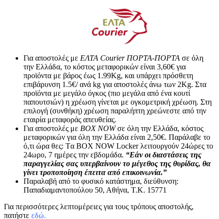
Για αποστολές με
ΕΛΤΑ Courier ΠΟΡΤΑ-ΠΟΡΤΑ
σε όλη
την Ελλάδα, το κόστος μεταφορικών είναι 3,60€ για
προϊόντα με βάρος έως 1.99Kg, και υπάρχει πρόσθετη
επιβάρυνση 1.5€/ ανά kg για αποστολές άνω των 2Κg. Στα
προϊόντα με μεγάλο όγκος (πιο μεγάλα από ένα κουτί
παπουτσιών) η χρέωση γίνεται με ογκομετρική χρέωση. Στη
επιλογή (συνθήκη) χρέωση παραλήπτη χρεώνεστε από την
εταιρία μεταφοράς απευθείας.
Για αποστολές με
BOX NOW
σε όλη την Ελλάδα, κόστος
μεταφορικών για όλη την Ελλάδα είναι 2,50€. Παράλαβε το
ό,τι ώρα θες: Tα ΒΟΧ ΝΟW Locker λειτουργούν 24ώρες το
24ωρο, 7 ημέρες την εβδομάδα.
“Εάν οι διαστάσεις της
παραγγελίας σας υπερβαίνουν το μέγεθος της θυρίδας, θα
γίνει τροποποίηση έπειτα από επικοινωνία.”
Παραλαβή από το φυσικό κατάστημα, διεύθυνση:
Παπαδιαμαντοπούλου 50, Αθήνα, Τ.Κ. 15771
Για περισσότερες λεπτομέρειες για τους τρόπους αποστολής,
πατήστε
εδώ.