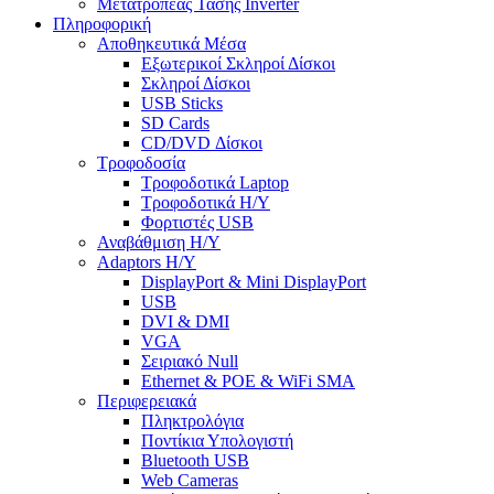
Μετατροπέας Τάσης Inverter
Πληροφορική
Αποθηκευτικά Μέσα
Εξωτερικοί Σκληροί Δίσκοι
Σκληροί Δίσκοι
USB Sticks
SD Cards
CD/DVD Δίσκοι
Τροφοδοσία
Τροφοδοτικά Laptop
Τροφοδοτικά Η/Υ
Φορτιστές USB
Αναβάθμιση Η/Υ
Adaptors Η/Υ
DisplayPort & Mini DisplayPort
USB
DVI & DMI
VGA
Σειριακό Null
Ethernet & POE & WiFi SMA
Περιφερειακά
Πληκτρολόγια
Ποντίκια Υπολογιστή
Bluetooth USB
Web Cameras