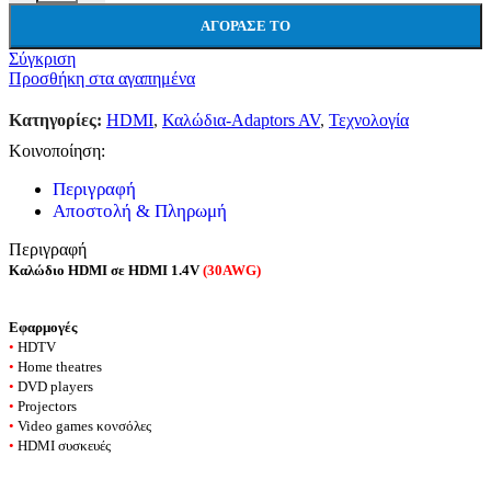
ΑΓΌΡΑΣΕ ΤΟ
Σύγκριση
Προσθήκη στα αγαπημένα
Κατηγορίες:
HDMI
,
Καλώδια-Adaptors AV
,
Τεχνολογία
Κοινοποίηση:
Περιγραφή
Αποστολή & Πληρωμή
Περιγραφή
Καλώδιο HDMI σε HDMI 1.4V
(30AWG)
Εφαρμογές
•
HDTV
•
Home theatres
•
DVD players
•
Projectors
•
Video games κονσόλες
•
HDMI συσκευές