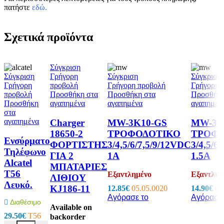
πατήστε
εδώ
.
Σχετικά προϊόντα
Σύγκριση
Σύγκριση
Γρήγορη
Σύγκριση
Σύγκριση
Γρήγορη
προβολή
Γρήγορη προβολή
Γρήγορη 
προβολή
Προσθήκη στα
Προσθήκη στα
Προσθήκη
Προσθήκη
αγαπημένα
αγαπημένα
αγαπημέν
στα
αγαπημένα
Charger
MW-3K10-GS
MW-3R
18650-2
ΤΡΟΦΟΔΟΤΙΚΟ
ΤΡΟΦ
Ενσύρματο
ΦΟΡΤΙΣΤΗΣ
3/4,5/6/7,5/9/12VDC
3/4,5/6
Τηλέφωνο
ΓΙΑ 2
1A
1.5A
Αlcatel
ΜΠΑΤΑΡΙΕΣ
T56
Εξαντλημένο
Εξαντλημ
ΛΙΘΙΟΥ
Λευκό.
KJ186-11
12.85
€
05.05.0020
14.90
€
03
Αγόρασε το
Αγόρασε 
Διαθέσιμο
Available on
29.50
€
T56
backorder