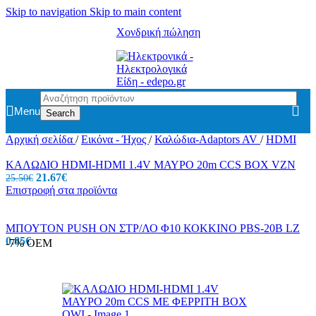
Skip to navigation
Skip to main content
Χονδρική πώληση
Menu
Search
Αρχική σελίδα
/
Εικόνα - Ήχος
/
Καλώδια-Adaptors AV
/
HDMI
ΚΑΛΩΔΙΟ HDMI-HDMI 1.4V ΜΑΥΡΟ 20m CCS BOX VZN
21.67
€
25.50
€
Επιστροφή στα προϊόντα
ΜΠΟΥΤΟΝ PUSH ON ΣΤΡ/ΛΟ Φ10 ΚΟΚΚΙΝΟ PBS-20B LZ
0.85
€
-7%
OEM