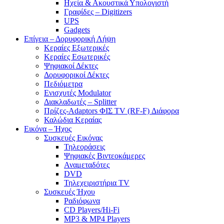
Ηχεία & Ακουστικά Υπολογιστή
Γραφίδες – Digitizers
UPS
Gadgets
Επίγεια – Δορυφορική Λήψη
Κεραίες Εξωτερικές
Κεραίες Εσωτερικές
Ψηφιακοί Δέκτες
Δορυφορικοί Δέκτες
Πεδιόμετρα
Ενισχυτές Modulator
Διακλαδωτές – Splitter
Πρίζες-Adaptors ΦΙΣ TV (RF-F) Διάφορα
Καλώδια Κεραίας
Εικόνα – Ήχος
Συσκευές Εικόνας
Τηλεοράσεις
Ψηφιακές Βιντεοκάμερες
Αναμεταδότες
DVD
Τηλεχειριστήρια TV
Συσκευές Ήχου
Ραδιόφωνα
CD Players/Hi-Fi
MP3 & MP4 Players