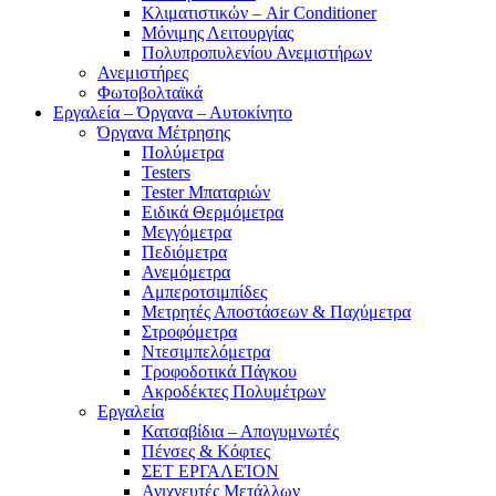
Κλιματιστικών – Air Conditioner
Μόνιμης Λειτουργίας
Πολυπροπυλενίου Ανεμιστήρων
Ανεμιστήρες
Φωτοβολταϊκά
Εργαλεία – Όργανα – Αυτοκίνητο
Όργανα Μέτρησης
Πολύμετρα
Testers
Tester Μπαταριών
Ειδικά Θερμόμετρα
Μεγγόμετρα
Πεδιόμετρα
Ανεμόμετρα
Αμπεροτσιμπίδες
Μετρητές Αποστάσεων & Παχύμετρα
Στροφόμετρα
Ντεσιμπελόμετρα
Τροφοδοτικά Πάγκου
Ακροδέκτες Πολυμέτρων
Εργαλεία
Κατσαβίδια – Απογυμνωτές
Πένσες & Κόφτες
ΣΕΤ ΕΡΓΑΛΕΊΟΝ
Ανιχνευτές Μετάλλων