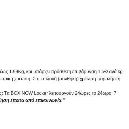
 έως 1.99Kg, και υπάρχει πρόσθετη επιβάρυνση 1.5€/ ανά kg
ομετρική χρέωση. Στη επιλογή (συνθήκη) χρέωση παραλήπτη
 θες: Tα ΒΟΧ ΝΟW Locker λειτουργούν 24ώρες το 24ωρο, 7
ίηση έπειτα από επικοινωνία.”