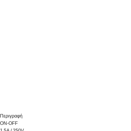
Περιγραφή
ΟΝ-ΟFF
1.5Α / 250V