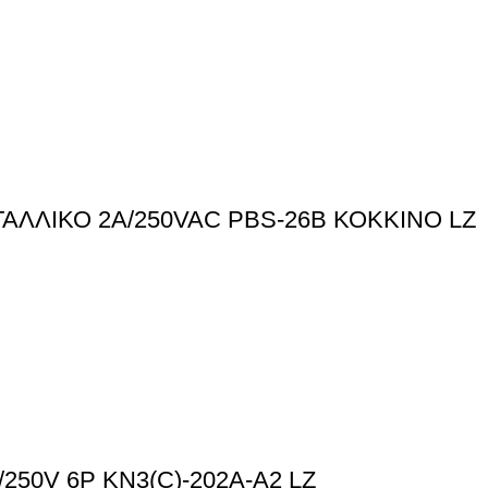
ΛΛΙΚΟ 2A/250VAC PBS-26B ΚΟΚΚΙΝΟ LZ
50V 6P KN3(C)-202A-A2 LZ