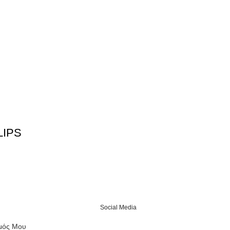
LIPS
Social Media
μός Μου