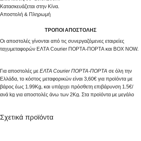
Κατασκευάζεται στην Κίνα.
Αποστολή & Πληρωμή
ΤΡΟΠΟΙ ΑΠΟΣΤΟΛΗΣ
Οι αποστολές γίνονται από τις συνεργαζόμενες εταιρείες
ταχυμεταφορών ΕΛΤΑ Courier ΠΟΡΤΑ-ΠΟΡΤΑ και BOX NOW.
Για αποστολές με
ΕΛΤΑ Courier ΠΟΡΤΑ-ΠΟΡΤΑ
σε όλη την
Ελλάδα, το κόστος μεταφορικών είναι 3,60€ για προϊόντα με
βάρος έως 1.99Kg, και υπάρχει πρόσθετη επιβάρυνση 1.5€/
ανά kg για αποστολές άνω των 2Κg. Στα προϊόντα με μεγάλο
όγκος (πιο μεγάλα από ένα κουτί παπουτσιών) η χρέωση
γίνεται με ογκομετρική χρέωση. Στη επιλογή (συνθήκη) χρέωση
Σχετικά προϊόντα
παραλήπτη χρεώνεστε από την εταιρία μεταφοράς απευθείας.
Για αποστολές με
BOX NOW
σε όλη την Ελλάδα, κόστος
μεταφορικών για όλη την Ελλάδα είναι 2,50€. Παράλαβε το ό,τι