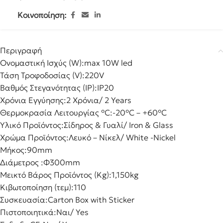
Κοινοποίηση:
Περιγραφή
Ονομαστική Ισχύς (W):
max 10W led
Τάση Τροφοδοσίας (V):
220V
Βαθμός Στεγανότητας (IP):
IP20
Χρόνια Εγγύησης:
2 Χρόνια/ 2 Years
Θερμοκρασία Λειτουργίας °C:
-20°C – +60°C
Υλικό Προϊόντος:
Σίδηρος & Γυαλί/ Iron & Glass
Χρώμα Προϊόντος:
Λευκό – Νίκελ/ White -Nickel
Μήκος:
90mm
Διάμετρος :
Φ300mm
Μεικτό Βάρος Προϊόντος (Kg):
1,150kg
Κιβωτοποίηση (τεμ):
110
Συσκευασία:
Carton Box with Sticker
Πιστοποιητικά:
Ναι/ Yes