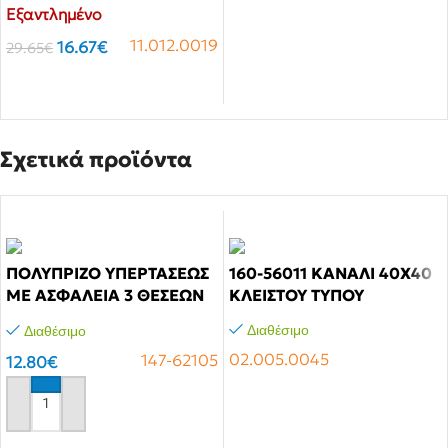
145-22403
Εξαντλημένο
11.012.0019
16.67
€
29.65
€
Αγόρασε το
Σχετικά προϊόντα
ΠΟΛΥΠΡΙΖΟ ΥΠΕΡΤΑΣΕΩΣ
160-56011 KANAΛI 40X40
ΜΕ ΑΣΦΑΛΕΙΑ 3 ΘΕΣΕΩΝ
KΛEIΣTOY TYΠOY
ΜΕ ΚΑΛΩΔΙΟ 1,5m,
Διαθέσιμο
Διαθέσιμο
3X1,5mm
02.005.0045
147-62105
12.80
€
Αγόρασε το
Αγόρασε το