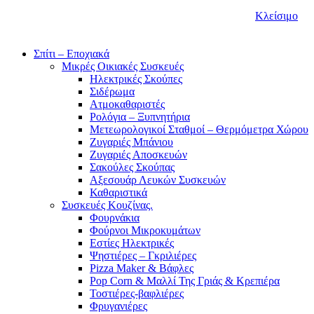
Κλείσιμο
Σπίτι – Εποχιακά
Μικρές Οικιακές Συσκευές
Ηλεκτρικές Σκούπες
Σιδέρωμα
Ατμοκαθαριστές
Ρολόγια – Ξυπνητήρια
Μετεωρολογικοί Σταθμοί – Θερμόμετρα Χώρου
Ζυγαριές Μπάνιου
Ζυγαριές Αποσκευών
Σακούλες Σκούπας
Αξεσουάρ Λευκών Συσκευών
Καθαριστικά
Συσκευές Κουζίνας.
Φουρνάκια
Φούρνοι Μικροκυμάτων
Εστίες Ηλεκτρικές
Ψηστιέρες – Γκριλιέρες
Pizza Maker & Βάφλες
Pop Corn & Μαλλί Της Γριάς & Κρεπιέρα
Τοστιέρες-βαφλιέρες
Φρυγανιέρες