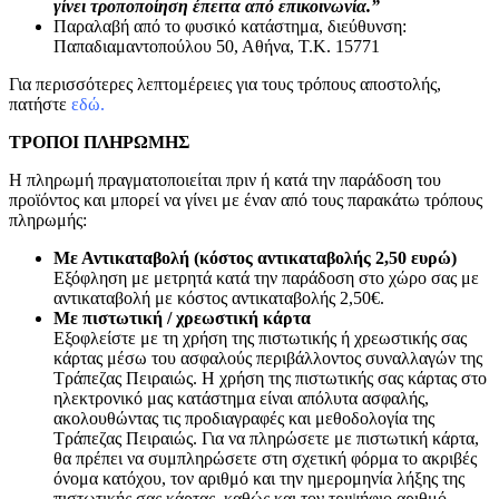
γίνει τροποποίηση έπειτα από επικοινωνία.”
Παραλαβή από το φυσικό κατάστημα, διεύθυνση:
Παπαδιαμαντοπούλου 50, Αθήνα, Τ.Κ. 15771
Για περισσότερες λεπτομέρειες για τους τρόπους αποστολής,
πατήστε
εδώ.
ΤΡΟΠΟΙ ΠΛΗΡΩΜΗΣ
Η πληρωμή πραγματοποιείται πριν ή κατά την παράδοση του
προϊόντος και μπορεί να γίνει με έναν από τους παρακάτω τρόπους
πληρωμής:
Με Αντικαταβολή (κόστος αντικαταβολής 2,50 ευρώ)
Εξόφληση με μετρητά κατά την παράδοση στο χώρο σας με
αντικαταβολή με κόστος αντικαταβολής 2,50€.
Με πιστωτική / χρεωστική κάρτα
Εξοφλείστε με τη χρήση της πιστωτικής ή χρεωστικής σας
κάρτας μέσω του ασφαλούς περιβάλλοντος συναλλαγών της
Τράπεζας Πειραιώς. Η χρήση της πιστωτικής σας κάρτας στο
ηλεκτρονικό μας κατάστημα είναι απόλυτα ασφαλής,
ακολουθώντας τις προδιαγραφές και μεθοδολογία της
Τράπεζας Πειραιώς. Για να πληρώσετε με πιστωτική κάρτα,
θα πρέπει να συμπληρώσετε στη σχετική φόρμα το ακριβές
όνομα κατόχου, τον αριθμό και την ημερομηνία λήξης της
πιστωτικής σας κάρτας, καθώς και τον τριψήφιο αριθμό