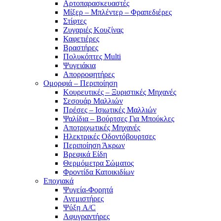
Αρτοπαρασκευαστές
Μίξερ – Μπλέντερ – Φραπεδιέρες
Στίφτες
Ζυγαριές Κουζίνας
Καφετιέρες
Βραστήρες
Πολυκόπτες Multi
Ψυγειάκια
Απορροφητήρες
Ομορφιά – Περιποίηση
Κουρευτικές – Ξυριστικές Μηχανές
Σεσουάρ Μαλλιών
Πρέσες – Ισιωτικές Μαλλιών
Ψαλίδια – Βούρτσες Για Μπούκλες
Αποτριχωτικές Μηχανές
Ηλεκτρικές Οδοντόβουρτσες
Περιποίηση Άκρων
Βρεφικά Είδη
Θερμόμετρα Σώματος
Φροντίδα Κατοικιδίων
Εποχιακά
Ψυγεία-Φορητά
Ανεμιστήρες
Ψύξη A/C
Αφυγραντήρες