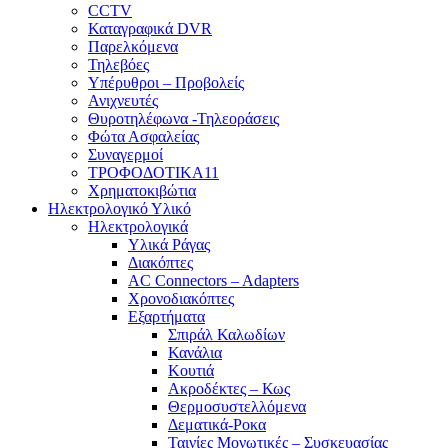
CCTV
Καταγραφικά DVR
Παρελκόμενα
Τηλεβόες
Υπέρυθροι – Προβολείς
Ανιχνευτές
Θυροτηλέφωνα -Τηλεοράσεις
Φώτα Ασφαλείας
Συναγερμοί
ΤΡΟΦΟΔΟΤΙΚΑ11
Χρηματοκιβώτια
Ηλεκτρολογικό Υλικό
Ηλεκτρολογικά
Υλικά Ράγας
Διακόπτες
AC Connectors – Adapters
Χρονοδιακόπτες
Εξαρτήματα
Σπιράλ Καλωδίων
Κανάλια
Κουτιά
Ακροδέκτες – Κως
Θερμοσυστελλόμενα
Δεματικά-Ροκα
Ταινίες Μονωτικές – Συσκευασίας