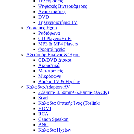
Τηλεοράσεις
Ψηφιακές Βιντεοκάμερες
Αναμεταδότες
DVD
Τηλεχειριστήρια TV
Συσκευές Ήχου
Ραδιόφωνα
CD Players/Hi-Fi
MP3 & MP4 Players
Φορητά ηχεία
Αξεσουάρ Εικόνας & Ήχου
CD/DVD Δίσκοι
Ακουστικά
Μετατροπείς
Μικρόφωνα
Βάσεις TV & Ηχείων
Καλώδια-Adaptors AV
2.50mm²-3.50mm²-6.30mm² (JACK)
Scart
Καλώδια Οπτικής Ίνας (Toslink)
HDMI
RCA
Canon Speakon
BNC
Καλώδια Ηχείων