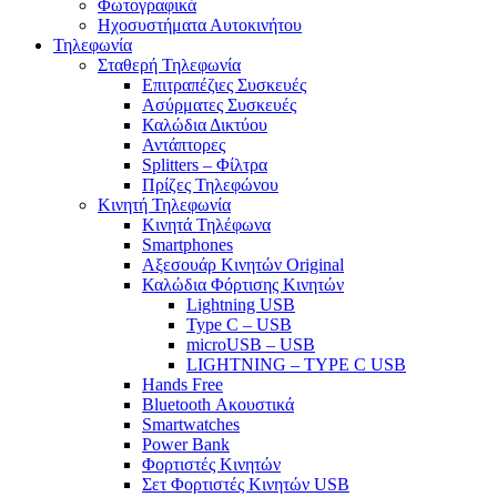
Φωτογραφικά
Ηχοσυστήματα Αυτοκινήτου
Τηλεφωνία
Σταθερή Τηλεφωνία
Επιτραπέζιες Συσκευές
Ασύρματες Συσκευές
Καλώδια Δικτύου
Αντάπτορες
Splitters – Φίλτρα
Πρίζες Τηλεφώνου
Κινητή Τηλεφωνία
Κινητά Τηλέφωνα
Smartphones
Αξεσουάρ Κινητών Original
Καλώδια Φόρτισης Κινητών
Lightning USB
Type C – USB
microUSB – USB
LIGHTNING – TYPE C USB
Hands Free
Bluetooth Ακουστικά
Smartwatches
Power Bank
Φορτιστές Κινητών
Σετ Φορτιστές Κινητών USB