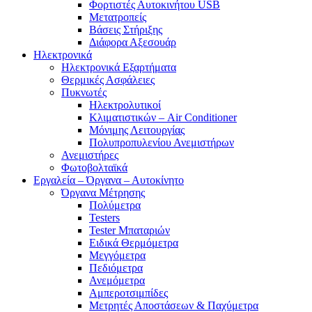
Φορτιστές Αυτοκινήτου USB
Μετατροπείς
Βάσεις Στήριξης
Διάφορα Αξεσουάρ
Ηλεκτρονικά
Ηλεκτρονικά Εξαρτήματα
Θερμικές Ασφάλειες
Πυκνωτές
Ηλεκτρολυτικοί
Κλιματιστικών – Air Conditioner
Μόνιμης Λειτουργίας
Πολυπροπυλενίου Ανεμιστήρων
Ανεμιστήρες
Φωτοβολταϊκά
Εργαλεία – Όργανα – Αυτοκίνητο
Όργανα Μέτρησης
Πολύμετρα
Testers
Tester Μπαταριών
Ειδικά Θερμόμετρα
Μεγγόμετρα
Πεδιόμετρα
Ανεμόμετρα
Αμπεροτσιμπίδες
Μετρητές Αποστάσεων & Παχύμετρα