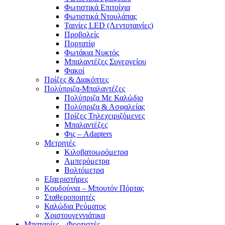
Φωτιστικά Επιτοίχια
Φωτιστικά Ντουλάπας
Ταινίες LED (Λεντοταινίες)
Προβολείς
Πορτατίφ
Φωτάκια Νυκτός
Μπαλαντέζες Συνεργείου
Φακοί
Πρίζες & Διακόπτες
Πολύπριζα-Μπαλαντέζες
Πολύπριζα Με Καλώδιο
Πολύπριζα & Ασφαλείας
Πρίζες Τηλεχειριζόμενες
Μπαλαντέζες
Φις – Adapters
Μετρητές
Κιλοβατοωρόμετρα
Αμπερόμετρα
Βολτόμετρα
Εξαεριστήρες
Κουδούνια – Μπουτόν Πόρτας
Σταθεροποιητές
Καλώδια Ρεύματος
Χριστουγεννιάτικα
Μπαταρίες – Φορτιστές