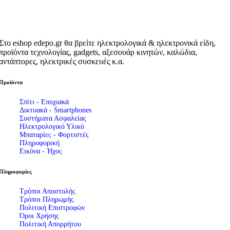
Στο eshop edepo.gr θα βρείτε ηλεκτρολογικά & ηλεκτρονικά είδη,
προϊόντα τεχνολογίας, gadgets, αξεσουάρ κινητών, καλώδια,
αντάπτορες, ηλεκτρικές συσκευές κ.α.
Προϊόντα
Σπίτι - Εποχιακά
Δικτυακά - Smartphones
Συστήματα Ασφαλείας
Ηλεκτρολογικό Υλικό
Μπαταρίες - Φορτιστές
Πληροφορική
Εικόνα - Ήχος
Πληροφορίες
Τρόποι Αποστολής
Τρόποι Πληρωμής
Πολιτική Επιστροφών
Όροι Χρήσης
Πολιτική Απορρήτου