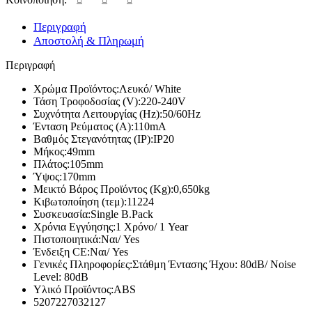
Περιγραφή
Αποστολή & Πληρωμή
Περιγραφή
Χρώμα Προϊόντος:
Λευκό/ White
Τάση Τροφοδοσίας (V):
220-240V
Συχνότητα Λειτουργίας (Hz):
50/60Hz
Ένταση Ρεύματος (Α):
110mA
Βαθμός Στεγανότητας (IP):
IP20
Μήκος:
49mm
Πλάτος:
105mm
Ύψος:
170mm
Μεικτό Βάρος Προϊόντος (Kg):
0,650kg
Κιβωτοποίηση (τεμ):
11224
Συσκευασία:
Single B.Pack
Χρόνια Εγγύησης:
1 Χρόνο/ 1 Year
Πιστοποιητικά:
Ναι/ Yes
Ένδειξη CE:
Ναι/ Yes
Γενικές Πληροφορίες:
Στάθμη Έντασης Ήχου: 80dB/ Noise
Level: 80dB
Υλικό Προϊόντος:
ABS
5207227032127