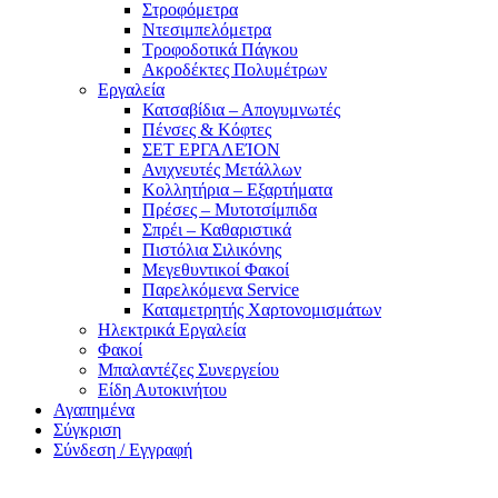
Στροφόμετρα
Ντεσιμπελόμετρα
Τροφοδοτικά Πάγκου
Ακροδέκτες Πολυμέτρων
Εργαλεία
Κατσαβίδια – Απογυμνωτές
Πένσες & Κόφτες
ΣΕΤ ΕΡΓΑΛΕΊΟΝ
Ανιχνευτές Μετάλλων
Κολλητήρια – Εξαρτήματα
Πρέσες – Μυτοτσίμπιδα
Σπρέι – Καθαριστικά
Πιστόλια Σιλικόνης
Μεγεθυντικοί Φακοί
Παρελκόμενα Service
Καταμετρητής Χαρτονομισμάτων
Ηλεκτρικά Εργαλεία
Φακοί
Μπαλαντέζες Συνεργείου
Είδη Αυτοκινήτου
Αγαπημένα
Σύγκριση
Σύνδεση / Εγγραφή