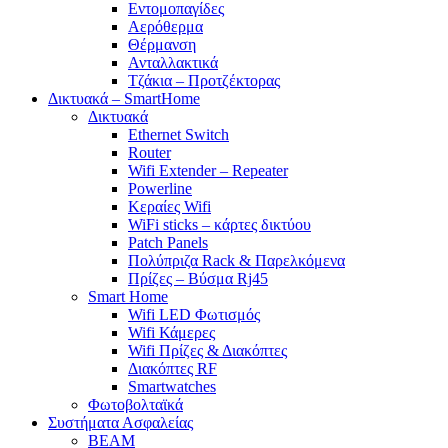
Εντομοπαγίδες
Αερόθερμα
Θέρμανση
Ανταλλακτικά
Τζάκια – Προτζέκτορας
Δικτυακά – SmartHome
Δικτυακά
Ethernet Switch
Router
Wifi Extender – Repeater
Powerline
Κεραίες Wifi
WiFi sticks – κάρτες δικτύου
Patch Panels
Πολύπριζα Rack & Παρελκόμενα
Πρίζες – Βύσμα Rj45
Smart Home
Wifi LED Φωτισμός
Wifi Κάμερες
Wifi Πρίζες & Διακόπτες
Διακόπτες RF
Smartwatches
Φωτοβολταϊκά
Συστήματα Ασφαλείας
BEAM