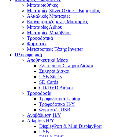
Μπαταριοθήκες
Μπαταρίες Silver Oxide – Βαρηκοΐας
Αλκαλικές Μπαταρίες
Επαναφορτιζόμενες Μπαταρίες
Μπαταρίες Λιθίου
Μπαταρίες Μολύβδου
Τροφοδοτικά
Φορτιστές
Μετατροπέας Τάσης Inverter
Πληροφορική
Αποθηκευτικά Μέσα
Εξωτερικοί Σκληροί Δίσκοι
Σκληροί Δίσκοι
USB Sticks
SD Cards
CD/DVD Δίσκοι
Τροφοδοσία
Τροφοδοτικά Laptop
Τροφοδοτικά Η/Υ
Φορτιστές USB
Αναβάθμιση Η/Υ
Adaptors Η/Υ
DisplayPort & Mini DisplayPort
USB