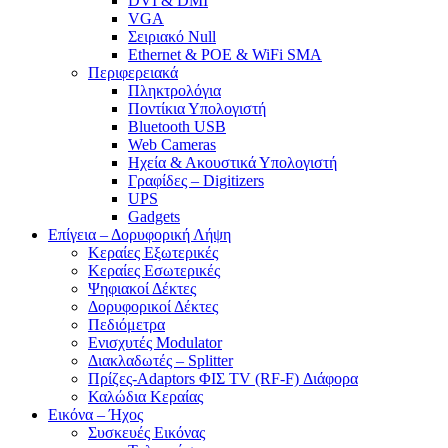
DVI & DMI
VGA
Σειριακό Null
Ethernet & POE & WiFi SMA
Περιφερειακά
Πληκτρολόγια
Ποντίκια Υπολογιστή
Bluetooth USB
Web Cameras
Ηχεία & Ακουστικά Υπολογιστή
Γραφίδες – Digitizers
UPS
Gadgets
Επίγεια – Δορυφορική Λήψη
Κεραίες Εξωτερικές
Κεραίες Εσωτερικές
Ψηφιακοί Δέκτες
Δορυφορικοί Δέκτες
Πεδιόμετρα
Ενισχυτές Modulator
Διακλαδωτές – Splitter
Πρίζες-Adaptors ΦΙΣ TV (RF-F) Διάφορα
Καλώδια Κεραίας
Εικόνα – Ήχος
Συσκευές Εικόνας