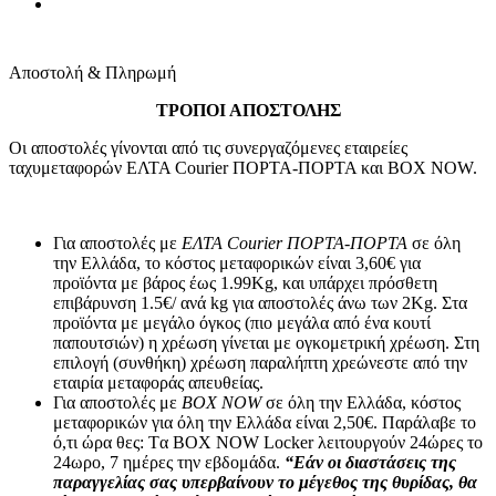
Αποστολή & Πληρωμή
ΤΡΟΠΟΙ ΑΠΟΣΤΟΛΗΣ
Οι αποστολές γίνονται από τις συνεργαζόμενες εταιρείες
ταχυμεταφορών ΕΛΤΑ Courier ΠΟΡΤΑ-ΠΟΡΤΑ και BOX NOW.
Για αποστολές με
ΕΛΤΑ Courier ΠΟΡΤΑ-ΠΟΡΤΑ
σε όλη
την Ελλάδα, το κόστος μεταφορικών είναι 3,60€ για
προϊόντα με βάρος έως 1.99Kg, και υπάρχει πρόσθετη
επιβάρυνση 1.5€/ ανά kg για αποστολές άνω των 2Κg. Στα
προϊόντα με μεγάλο όγκος (πιο μεγάλα από ένα κουτί
παπουτσιών) η χρέωση γίνεται με ογκομετρική χρέωση. Στη
επιλογή (συνθήκη) χρέωση παραλήπτη χρεώνεστε από την
εταιρία μεταφοράς απευθείας.
Για αποστολές με
BOX NOW
σε όλη την Ελλάδα, κόστος
μεταφορικών για όλη την Ελλάδα είναι 2,50€. Παράλαβε το
ό,τι ώρα θες: Tα ΒΟΧ ΝΟW Locker λειτουργούν 24ώρες το
24ωρο, 7 ημέρες την εβδομάδα.
“Εάν οι διαστάσεις της
παραγγελίας σας υπερβαίνουν το μέγεθος της θυρίδας, θα