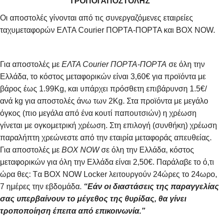
ΤΡΟΠΟΙ ΑΠΟΣΤΟΛΗΣ
Οι αποστολές γίνονται από τις συνεργαζόμενες εταιρείες
ταχυμεταφορών ΕΛΤΑ Courier ΠΟΡΤΑ-ΠΟΡΤΑ και BOX NOW.
Για αποστολές με
ΕΛΤΑ Courier ΠΟΡΤΑ-ΠΟΡΤΑ
σε όλη την
Ελλάδα, το κόστος μεταφορικών είναι 3,60€ για προϊόντα με
βάρος έως 1.99Kg, και υπάρχει πρόσθετη επιβάρυνση 1.5€/
ανά kg για αποστολές άνω των 2Κg. Στα προϊόντα με μεγάλο
όγκος (πιο μεγάλα από ένα κουτί παπουτσιών) η χρέωση
γίνεται με ογκομετρική χρέωση. Στη επιλογή (συνθήκη) χρέωση
παραλήπτη χρεώνεστε από την εταιρία μεταφοράς απευθείας.
Για αποστολές με
BOX NOW
σε όλη την Ελλάδα, κόστος
μεταφορικών για όλη την Ελλάδα είναι 2,50€. Παράλαβε το ό,τι
ώρα θες: Tα ΒΟΧ ΝΟW Locker λειτουργούν 24ώρες το 24ωρο,
7 ημέρες την εβδομάδα.
“Εάν οι διαστάσεις της παραγγελίας
σας υπερβαίνουν το μέγεθος της θυρίδας, θα γίνει
τροποποίηση έπειτα από επικοινωνία.”