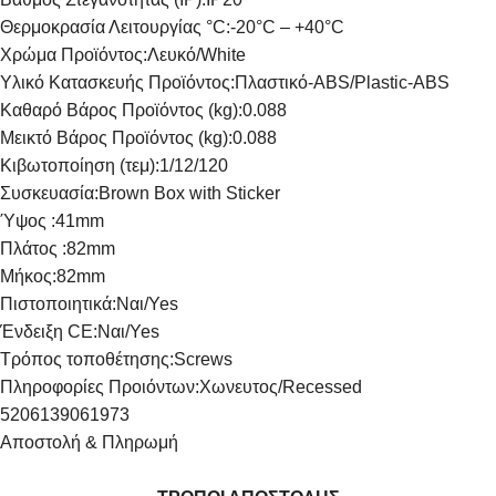
Θερμοκρασία Λειτουργίας °C:
-20°C – +40°C
Χρώμα Προϊόντος:
Λευκό/White
Υλικό Κατασκευής Προϊόντος:
Πλαστικό-ABS/Plastic-ABS
Καθαρό Βάρος Προϊόντος (kg):
0.088
Μεικτό Βάρος Προϊόντος (kg):
0.088
Κιβωτοποίηση (τεμ):
1/12/120
Συσκευασία:
Brown Box with Sticker
Ύψος :
41mm
Πλάτος :
82mm
Μήκος:
82mm
Πιστοποιητικά:
Ναι/Yes
Ένδειξη CE:
Ναι/Yes
Τρόπος τοποθέτησης:
Screws
Πληροφορίες Προιόντων:
Χωνευτος/Recessed
5206139061973
Αποστολή & Πληρωμή