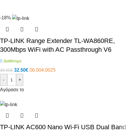
-18%
TP-LINK Range Extender TL-WA860RE,
300Mbps WiFi with AC Passthrough V6
Διαθέσιμο
32.50
€
06.004.0025
39.60
€
-
+
Αγόρασε το
TP-LINK AC600 Nano Wi-Fi USB Dual Band