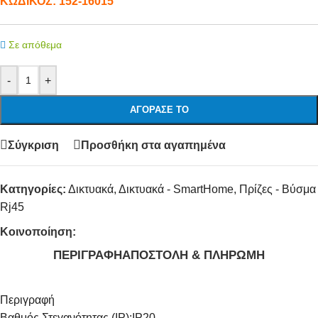
ΚΩΔΙΚΟΣ:
152-16015
Σε απόθεμα
-
+
ΑΓΌΡΑΣΕ ΤΟ
Σύγκριση
Προσθήκη στα αγαπημένα
Κατηγορίες:
Δικτυακά
,
Δικτυακά - SmartHome
,
Πρίζες - Βύσμα
Rj45
Κοινοποίηση:
ΠΕΡΙΓΡΑΦΉ
ΑΠΟΣΤΟΛΉ & ΠΛΗΡΩΜΉ
Περιγραφή
Βαθμός Στεγανότητας (IP):
IP20