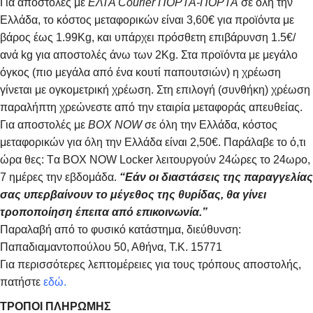
Για αποστολές με
ΕΛΤΑ Courier ΠΟΡΤΑ-ΠΟΡΤΑ
σε όλη την
Ελλάδα, το κόστος μεταφορικών είναι 3,60€ για προϊόντα με
βάρος έως 1.99Kg, και υπάρχει πρόσθετη επιβάρυνση 1.5€/
ανά kg για αποστολές άνω των 2Κg. Στα προϊόντα με μεγάλο
όγκος (πιο μεγάλα από ένα κουτί παπουτσιών) η χρέωση
γίνεται με ογκομετρική χρέωση. Στη επιλογή (συνθήκη) χρέωση
παραλήπτη χρεώνεστε από την εταιρία μεταφοράς απευθείας.
Για αποστολές με
BOX NOW
σε όλη την Ελλάδα, κόστος
μεταφορικών για όλη την Ελλάδα είναι 2,50€. Παράλαβε το ό,τι
ώρα θες: Tα ΒΟΧ ΝΟW Locker λειτουργούν 24ώρες το 24ωρο,
7 ημέρες την εβδομάδα.
“Εάν οι διαστάσεις της παραγγελίας
σας υπερβαίνουν το μέγεθος της θυρίδας, θα γίνει
τροποποίηση έπειτα από επικοινωνία.”
Παραλαβή από το φυσικό κατάστημα, διεύθυνση:
Παπαδιαμαντοπούλου 50, Αθήνα, Τ.Κ. 15771
Για περισσότερες λεπτομέρειες για τους τρόπους αποστολής,
πατήστε
εδώ.
ΤΡΟΠΟΙ ΠΛΗΡΩΜΗΣ