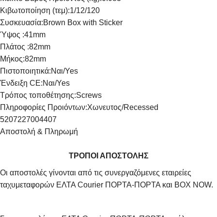
Κιβωτοποίηση (τεμ):
1/12/120
Συσκευασία:
Brown Box with Sticker
Ύψος :
41mm
Πλάτος :
82mm
Μήκος:
82mm
Πιστοποιητικά:
Ναι/Yes
Ένδειξη CE:
Ναι/Yes
Τρόπος τοποθέτησης:
Screws
Πληροφορίες Προιόντων:
Χωνευτος/Recessed
5207227004407
Αποστολή & Πληρωμή
ΤΡΟΠΟΙ ΑΠΟΣΤΟΛΗΣ
Οι αποστολές γίνονται από τις συνεργαζόμενες εταιρείες
ταχυμεταφορών ΕΛΤΑ Courier ΠΟΡΤΑ-ΠΟΡΤΑ και BOX NOW.