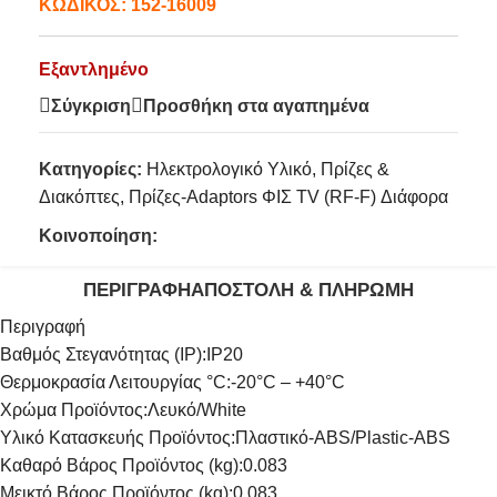
ΚΩΔΙΚΟΣ:
152-16009
Εξαντλημένο
Σύγκριση
Προσθήκη στα αγαπημένα
Κατηγορίες:
Ηλεκτρολογικό Υλικό
,
Πρίζες &
Διακόπτες
,
Πρίζες-Adaptors ΦΙΣ TV (RF-F) Διάφορα
Κοινοποίηση:
ΠΕΡΙΓΡΑΦΉ
ΑΠΟΣΤΟΛΉ & ΠΛΗΡΩΜΉ
Περιγραφή
Βαθμός Στεγανότητας (IP):
IP20
Θερμοκρασία Λειτουργίας °C:
-20°C – +40°C
Χρώμα Προϊόντος:
Λευκό/White
Υλικό Κατασκευής Προϊόντος:
Πλαστικό-ABS/Plastic-ABS
Καθαρό Βάρος Προϊόντος (kg):
0.083
Μεικτό Βάρος Προϊόντος (kg):
0.083