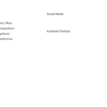
Social Media
μός Μου
ραγγελιών
Χονδρική Πώληση
ημένων
ροϊόντων