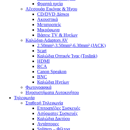
Φορητά ηχεία
Αξεσουάρ Εικόνας & Ήχου
CD/DVD Δίσκοι
Ακουστικά
Μετατροπείς
Μικρόφωνα
Βάσεις TV & Ηχείων
Καλώδια-Adaptors AV
2.50mm²-3.50mm²-6.30mm² (JACK)
Scart
Καλώδια Οπτικής Ίνας (Toslink)
HDMI
RCA
Canon Speakon
BNC
Καλώδια Ηχείων
Φωτογραφικά
Ηχοσυστήματα Αυτοκινήτου
Τηλεφωνία
Σταθερή Τηλεφωνία
Επιτραπέζιες Συσκευές
Ασύρματες Συσκευές
Καλώδια Δικτύου
Αντάπτορες
Splitters – Φίλτρα