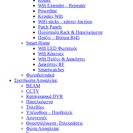
Router
Wifi Extender – Repeater
Powerline
Κεραίες Wifi
WiFi sticks – κάρτες δικτύου
Patch Panels
Πολύπριζα Rack & Παρελκόμενα
Πρίζες – Βύσμα Rj45
Smart Home
Wifi LED Φωτισμός
Wifi Κάμερες
Wifi Πρίζες & Διακόπτες
Διακόπτες RF
Smartwatches
Φωτοβολταϊκά
Συστήματα Ασφαλείας
BEAM
CCTV
Καταγραφικά DVR
Παρελκόμενα
Τηλεβόες
Υπέρυθροι – Προβολείς
Ανιχνευτές
Θυροτηλέφωνα -Τηλεοράσεις
Φώτα Ασφαλείας