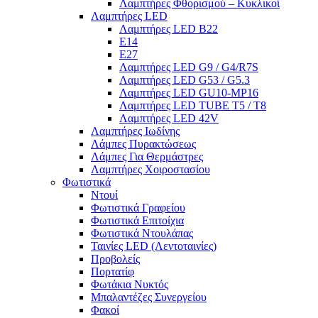
Λαμπτήρες Φθορισμού – Κυκλικοί
Λαμπτήρες LED
Λαμπτήρες LED B22
E14
E27
Λαμπτήρες LED G9 / G4/R7S
Λαμπτήρες LED G53 / G5.3
Λαμπτήρες LED GU10-ΜΡ16
Λαμπτήρες LED TUBE T5 / T8
Λαμπτήρες LED 42V
Λαμπτήρες Ιωδίνης
Λάμπες Πυρακτώσεως
Λάμπες Για Θερμάστρες
Λαμπτήρες Χοιροστασίου
Φωτιστικά
Ντουί
Φωτιστικά Γραφείου
Φωτιστικά Επιτοίχια
Φωτιστικά Ντουλάπας
Ταινίες LED (Λεντοταινίες)
Προβολείς
Πορτατίφ
Φωτάκια Νυκτός
Μπαλαντέζες Συνεργείου
Φακοί