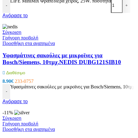
LIFE MiniMix Φραπεδιέρα χειρός, 25W. ποσότητα
-
+
Αγόρασε το
Σύγκριση
Γρήγορη προβολή
Προσθήκη στα αγαπημένα
Υφασμάτινες σακούλες με μικροϊνες για
Bosch/Siemens, 10τμχ.NEDIS DUBG121SIB10
Διαθέσιμο
8.90
€
233-0757
Υφασμάτινες σακούλες με μικροϊνες για Bosch/Siemens, 10τ
-
Αγόρασε το
-11%
Σύγκριση
Γρήγορη προβολή
Προσθήκη στα αγαπημένα