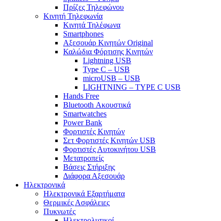
Πρίζες Τηλεφώνου
Κινητή Τηλεφωνία
Κινητά Τηλέφωνα
Smartphones
Αξεσουάρ Κινητών Original
Καλώδια Φόρτισης Κινητών
Lightning USB
Type C – USB
microUSB – USB
LIGHTNING – TYPE C USB
Hands Free
Bluetooth Ακουστικά
Smartwatches
Power Bank
Φορτιστές Κινητών
Σετ Φορτιστές Κινητών USB
Φορτιστές Αυτοκινήτου USB
Μετατροπείς
Βάσεις Στήριξης
Διάφορα Αξεσουάρ
Ηλεκτρονικά
Ηλεκτρονικά Εξαρτήματα
Θερμικές Ασφάλειες
Πυκνωτές
Ηλεκτρολυτικοί