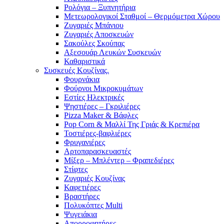
Ρολόγια – Ξυπνητήρια
Μετεωρολογικοί Σταθμοί – Θερμόμετρα Χώρου
Ζυγαριές Μπάνιου
Ζυγαριές Αποσκευών
Σακούλες Σκούπας
Αξεσουάρ Λευκών Συσκευών
Καθαριστικά
Συσκευές Κουζίνας.
Φουρνάκια
Φούρνοι Μικροκυμάτων
Εστίες Ηλεκτρικές
Ψηστιέρες – Γκριλιέρες
Pizza Maker & Βάφλες
Pop Corn & Μαλλί Της Γριάς & Κρεπιέρα
Τοστιέρες-βαφλιέρες
Φρυγανιέρες
Αρτοπαρασκευαστές
Μίξερ – Μπλέντερ – Φραπεδιέρες
Στίφτες
Ζυγαριές Κουζίνας
Καφετιέρες
Βραστήρες
Πολυκόπτες Multi
Ψυγειάκια
Απορροφητήρες