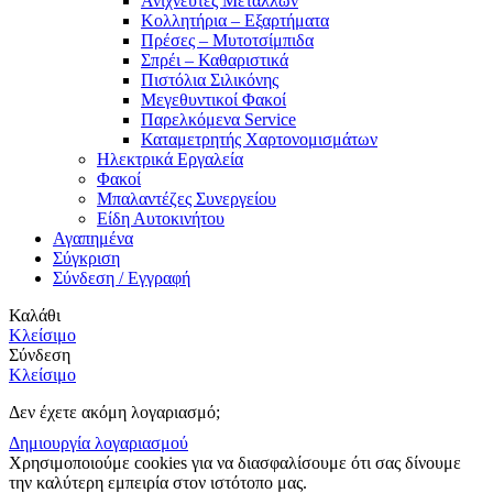
Ανιχνευτές Μετάλλων
Κολλητήρια – Εξαρτήματα
Πρέσες – Μυτοτσίμπιδα
Σπρέι – Καθαριστικά
Πιστόλια Σιλικόνης
Μεγεθυντικοί Φακοί
Παρελκόμενα Service
Καταμετρητής Χαρτονομισμάτων
Ηλεκτρικά Εργαλεία
Φακοί
Μπαλαντέζες Συνεργείου
Είδη Αυτοκινήτου
Αγαπημένα
Σύγκριση
Σύνδεση / Εγγραφή
Καλάθι
Κλείσιμο
Σύνδεση
Κλείσιμο
Δεν έχετε ακόμη λογαριασμό;
Δημιουργία λογαριασμού
Χρησιμοποιούμε cookies για να διασφαλίσουμε ότι σας δίνουμε
την καλύτερη εμπειρία στον ιστότοπο μας.