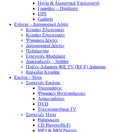
Ηχεία & Ακουστικά Υπολογιστή
Γραφίδες – Digitizers
UPS
Gadgets
Επίγεια – Δορυφορική Λήψη
Κεραίες Εξωτερικές
Κεραίες Εσωτερικές
Ψηφιακοί Δέκτες
Δορυφορικοί Δέκτες
Πεδιόμετρα
Ενισχυτές Modulator
Διακλαδωτές – Splitter
Πρίζες-Adaptors ΦΙΣ TV (RF-F) Διάφορα
Καλώδια Κεραίας
Εικόνα – Ήχος
Συσκευές Εικόνας
Τηλεοράσεις
Ψηφιακές Βιντεοκάμερες
Αναμεταδότες
DVD
Τηλεχειριστήρια TV
Συσκευές Ήχου
Ραδιόφωνα
CD Players/Hi-Fi
MP3 & MP4 Players