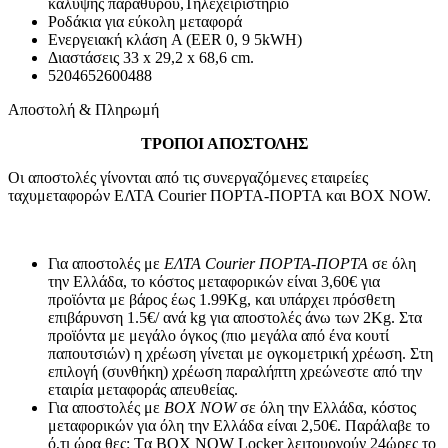
κάλυψης παραθύρου,Τηλεχειριστήριο
Ροδάκια για εύκολη μεταφορά
Ενεργειακή κλάση A (EER 0, 9 5kWH)
Διαστάσεις 33 x 29,2 x 68,6 cm.
5204652600488
Αποστολή & Πληρωμή
ΤΡΟΠΟΙ ΑΠΟΣΤΟΛΗΣ
Οι αποστολές γίνονται από τις συνεργαζόμενες εταιρείες
ταχυμεταφορών ΕΛΤΑ Courier ΠΟΡΤΑ-ΠΟΡΤΑ και BOX NOW.
Για αποστολές με
ΕΛΤΑ Courier ΠΟΡΤΑ-ΠΟΡΤΑ
σε όλη
την Ελλάδα, το κόστος μεταφορικών είναι 3,60€ για
προϊόντα με βάρος έως 1.99Kg, και υπάρχει πρόσθετη
επιβάρυνση 1.5€/ ανά kg για αποστολές άνω των 2Κg. Στα
προϊόντα με μεγάλο όγκος (πιο μεγάλα από ένα κουτί
παπουτσιών) η χρέωση γίνεται με ογκομετρική χρέωση. Στη
επιλογή (συνθήκη) χρέωση παραλήπτη χρεώνεστε από την
εταιρία μεταφοράς απευθείας.
Για αποστολές με
BOX NOW
σε όλη την Ελλάδα, κόστος
μεταφορικών για όλη την Ελλάδα είναι 2,50€. Παράλαβε το
ό,τι ώρα θες: Tα ΒΟΧ ΝΟW Locker λειτουργούν 24ώρες το