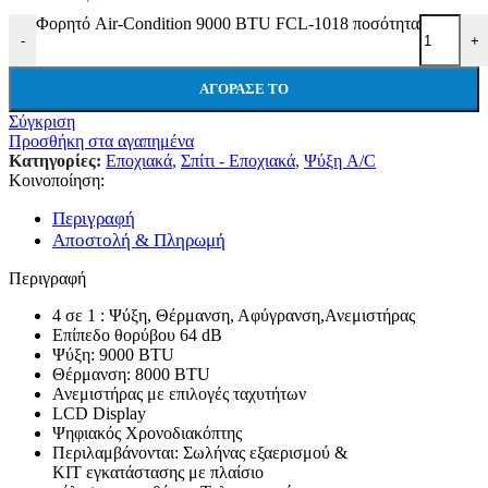
Φορητό Air-Condition 9000 BTU FCL-1018 ποσότητα
-
+
ΑΓΌΡΑΣΕ ΤΟ
Σύγκριση
Προσθήκη στα αγαπημένα
Κατηγορίες:
Εποχιακά
,
Σπίτι - Εποχιακά
,
Ψύξη A/C
Κοινοποίηση:
Περιγραφή
Αποστολή & Πληρωμή
Περιγραφή
4 σε 1 : Ψύξη, Θέρμανση, Αφύγρανση,Ανεμιστήρας
Επίπεδο θορύβου 64 dB
Ψύξη: 9000 BTU
Θέρμανση: 8000 BTU
Ανεμιστήρας με επιλογές ταχυτήτων
LCD Display
Ψηφιακός Χρονoδιακόπτης
Περιλαμβάνονται: Σωλήνας εξαερισμού &
ΚΙΤ εγκατάστασης με πλαίσιο