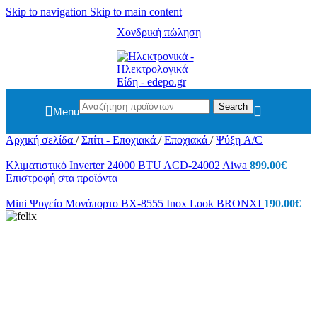
Skip to navigation
Skip to main content
Χονδρική πώληση
Search
Menu
Αρχική σελίδα
/
Σπίτι - Εποχιακά
/
Εποχιακά
/
Ψύξη A/C
Κλιματιστικό Inverter 24000 BTU ACD-24002 Aiwa
899.00
€
Επιστροφή στα προϊόντα
Mini Ψυγείο Μονόπορτο ΒΧ-8555 Inox Look BRONXI
190.00
€