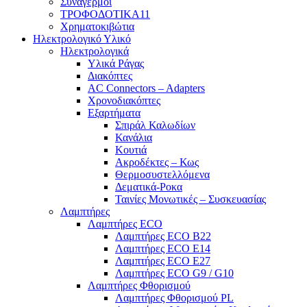
Συναγερμοί
ΤΡΟΦΟΔΟΤΙΚΑ11
Χρηματοκιβώτια
Ηλεκτρολογικό Υλικό
Ηλεκτρολογικά
Υλικά Ράγας
Διακόπτες
AC Connectors – Adapters
Χρονοδιακόπτες
Εξαρτήματα
Σπιράλ Καλωδίων
Κανάλια
Κουτιά
Ακροδέκτες – Κως
Θερμοσυστελλόμενα
Δεματικά-Ροκα
Ταινίες Μονωτικές – Συσκευασίας
Λαμπτήρες
Λαμπτήρες ECO
Λαμπτήρες ECO B22
Λαμπτήρες ECO E14
Λαμπτήρες ECO E27
Λαμπτήρες ECO G9 / G10
Λαμπτήρες Φθορισμού
Λαμπτήρες Φθορισμού PL