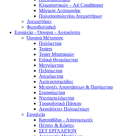
Κλιματιστικών – Air Conditioner
Μόνιμης Λειτουργίας
Πολυπροπυλενίου Ανεμιστήρων
Ανεμιστήρες
Φωτοβολταϊκά
Εργαλεία – Όργανα – Αυτοκίνητο
Όργανα Μέτρησης
Πολύμετρα
Testers
Tester Μπαταριών
Ειδικά Θερμόμετρα
Μεγγόμετρα
Πεδιόμετρα
Ανεμόμετρα
Αμπεροτσιμπίδες
Μετρητές Αποστάσεων & Παχύμετρα
Στροφόμετρα
Ντεσιμπελόμετρα
Τροφοδοτικά Πάγκου
Ακροδέκτες Πολυμέτρων
Εργαλεία
Κατσαβίδια – Απογυμνωτές
Πένσες & Κόφτες
ΣΕΤ ΕΡΓΑΛΕΊΟΝ