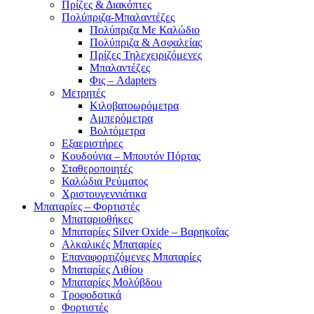
Πρίζες & Διακόπτες
Πολύπριζα-Μπαλαντέζες
Πολύπριζα Με Καλώδιο
Πολύπριζα & Ασφαλείας
Πρίζες Τηλεχειριζόμενες
Μπαλαντέζες
Φις – Adapters
Μετρητές
Κιλοβατοωρόμετρα
Αμπερόμετρα
Βολτόμετρα
Εξαεριστήρες
Κουδούνια – Μπουτόν Πόρτας
Σταθεροποιητές
Καλώδια Ρεύματος
Χριστουγεννιάτικα
Μπαταρίες – Φορτιστές
Μπαταριοθήκες
Μπαταρίες Silver Oxide – Βαρηκοΐας
Αλκαλικές Μπαταρίες
Επαναφορτιζόμενες Μπαταρίες
Μπαταρίες Λιθίου
Μπαταρίες Μολύβδου
Τροφοδοτικά
Φορτιστές