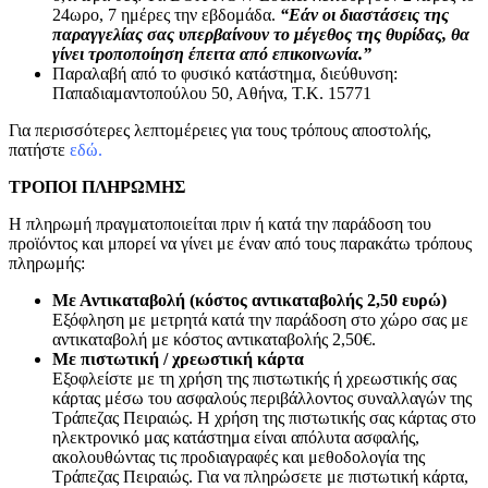
24ωρο, 7 ημέρες την εβδομάδα.
“Εάν οι διαστάσεις της
παραγγελίας σας υπερβαίνουν το μέγεθος της θυρίδας, θα
γίνει τροποποίηση έπειτα από επικοινωνία.”
Παραλαβή από το φυσικό κατάστημα, διεύθυνση:
Παπαδιαμαντοπούλου 50, Αθήνα, Τ.Κ. 15771
Για περισσότερες λεπτομέρειες για τους τρόπους αποστολής,
πατήστε
εδώ.
ΤΡΟΠΟΙ ΠΛΗΡΩΜΗΣ
Η πληρωμή πραγματοποιείται πριν ή κατά την παράδοση του
προϊόντος και μπορεί να γίνει με έναν από τους παρακάτω τρόπους
πληρωμής:
Με Αντικαταβολή (κόστος αντικαταβολής 2,50 ευρώ)
Εξόφληση με μετρητά κατά την παράδοση στο χώρο σας με
αντικαταβολή με κόστος αντικαταβολής 2,50€.
Με πιστωτική / χρεωστική κάρτα
Εξοφλείστε με τη χρήση της πιστωτικής ή χρεωστικής σας
κάρτας μέσω του ασφαλούς περιβάλλοντος συναλλαγών της
Τράπεζας Πειραιώς. Η χρήση της πιστωτικής σας κάρτας στο
ηλεκτρονικό μας κατάστημα είναι απόλυτα ασφαλής,
ακολουθώντας τις προδιαγραφές και μεθοδολογία της
Τράπεζας Πειραιώς. Για να πληρώσετε με πιστωτική κάρτα,