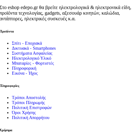
Στο eshop edepo.gr θα βρείτε ηλεκτρολογικά & ηλεκτρονικά είδη,
προϊόντα τεχνολογίας, gadgets, αξεσουάρ κινητών, καλώδια,
αντάπτορες, ηλεκτρικές συσκευές κ.α.
Προϊόντα
Σπίτι - Εποχιακά
Δικτυακά - Smartphones
Συστήματα Ασφαλείας
Ηλεκτρολογικό Υλικό
Μπαταρίες - Φορτιστές
Πληροφορική
Εικόνα - Ήχος
Πληροφορίες
Τρόποι Αποστολής
Τρόποι Πληρωμής
Πολιτική Επιστροφών
Όροι Χρήσης
Πολιτική Απορρήτου
Χρήσιμα