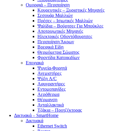
Ομορφιά – Περιποίηση
Κουρευτικές – Ξυριστικές Μηχανές
Σεσουάρ Μαλλιών
Πρέσες – Ισιωτικές Μαλλιών
Ψαλίδια – Βούρτσες Για Μπούκλες
Αποτριχωτικές Μηχανές
Ηλεκτρικές Οδοντόβουρτσες
Περιποίηση Άκρων
Βρεφικά Είδη
Θερμόμετρα Σώματος
Φροντίδα Κατοικιδίων
Εποχιακά
Ψυγεία-Φορητά
Ανεμιστήρες
Ψύξη A/C
Αφυγραντήρες
Εντομοπαγίδες
Αερόθερμα
Θέρμανση
Ανταλλακτικά
Τζάκια – Προτζέκτορας
Δικτυακά – SmartHome
Δικτυακά
Ethernet Switch