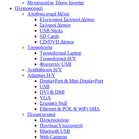
Μετατροπέας Τάσης Inverter
Πληροφορική
Αποθηκευτικά Μέσα
Εξωτερικοί Σκληροί Δίσκοι
Σκληροί Δίσκοι
USB Sticks
SD Cards
CD/DVD Δίσκοι
Τροφοδοσία
Τροφοδοτικά Laptop
Τροφοδοτικά Η/Υ
Φορτιστές USB
Αναβάθμιση Η/Υ
Adaptors Η/Υ
DisplayPort & Mini DisplayPort
USB
DVI & DMI
VGA
Σειριακό Null
Ethernet & POE & WiFi SMA
Περιφερειακά
Πληκτρολόγια
Ποντίκια Υπολογιστή
Bluetooth USB
Web Cameras