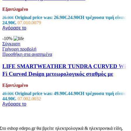
Εξαντλημένο
Original price was: 26.90€.
24.90
€
Η τρέχουσα τιμή είναι:
26.90
€
24.90€.
07.010.0079
Αγόρασε το
-10%
Σύγκριση
Γρήγορη προβολή
Προσθήκη στα αγαπημένα
LIFE SMARTWEATHER TUNDRA CURVED Wi-
Fi Curved Design μετεωρολογικός σταθμός με
ασύρματο εξωτερικό αισθητήρα, έγχρωμη οθόνη
Εξαντλημένο
LCD 5.5″ και ρολόι / ξυπνητήρι 221-0188
Original price was: 49.90€.
44.90
€
Η τρέχουσα τιμή είναι:
49.90
€
44.90€.
07.002.0032
Αγόρασε το
Στο eshop edepo.gr θα βρείτε ηλεκτρολογικά & ηλεκτρονικά είδη,