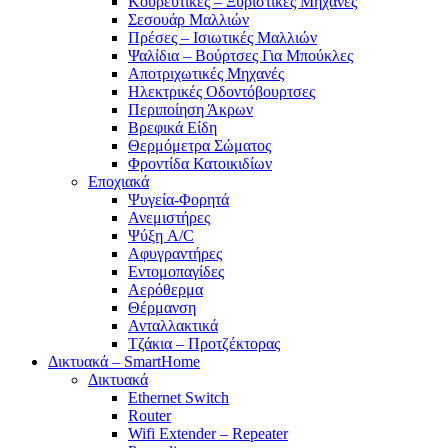
Κουρευτικές – Ξυριστικές Μηχανές
Σεσουάρ Μαλλιών
Πρέσες – Ισιωτικές Μαλλιών
Ψαλίδια – Βούρτσες Για Μπούκλες
Αποτριχωτικές Μηχανές
Ηλεκτρικές Οδοντόβουρτσες
Περιποίηση Άκρων
Βρεφικά Είδη
Θερμόμετρα Σώματος
Φροντίδα Κατοικιδίων
Εποχιακά
Ψυγεία-Φορητά
Ανεμιστήρες
Ψύξη A/C
Αφυγραντήρες
Εντομοπαγίδες
Αερόθερμα
Θέρμανση
Ανταλλακτικά
Τζάκια – Προτζέκτορας
Δικτυακά – SmartHome
Δικτυακά
Ethernet Switch
Router
Wifi Extender – Repeater