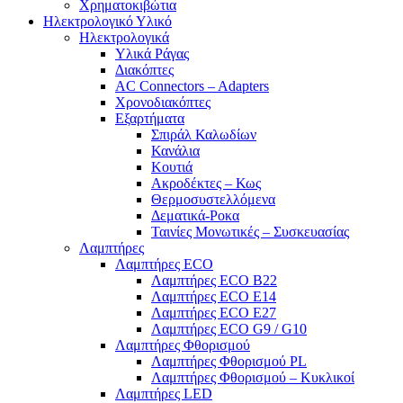
Χρηματοκιβώτια
Ηλεκτρολογικό Υλικό
Ηλεκτρολογικά
Υλικά Ράγας
Διακόπτες
AC Connectors – Adapters
Χρονοδιακόπτες
Εξαρτήματα
Σπιράλ Καλωδίων
Κανάλια
Κουτιά
Ακροδέκτες – Κως
Θερμοσυστελλόμενα
Δεματικά-Ροκα
Ταινίες Μονωτικές – Συσκευασίας
Λαμπτήρες
Λαμπτήρες ECO
Λαμπτήρες ECO B22
Λαμπτήρες ECO E14
Λαμπτήρες ECO E27
Λαμπτήρες ECO G9 / G10
Λαμπτήρες Φθορισμού
Λαμπτήρες Φθορισμού PL
Λαμπτήρες Φθορισμού – Κυκλικοί
Λαμπτήρες LED