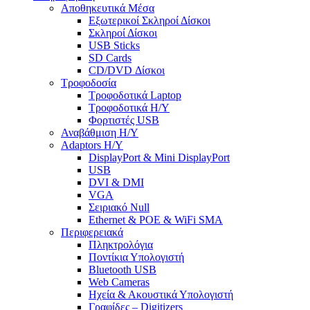
Αποθηκευτικά Μέσα
Εξωτερικοί Σκληροί Δίσκοι
Σκληροί Δίσκοι
USB Sticks
SD Cards
CD/DVD Δίσκοι
Τροφοδοσία
Τροφοδοτικά Laptop
Τροφοδοτικά Η/Υ
Φορτιστές USB
Αναβάθμιση Η/Υ
Adaptors Η/Υ
DisplayPort & Mini DisplayPort
USB
DVI & DMI
VGA
Σειριακό Null
Ethernet & POE & WiFi SMA
Περιφερειακά
Πληκτρολόγια
Ποντίκια Υπολογιστή
Bluetooth USB
Web Cameras
Ηχεία & Ακουστικά Υπολογιστή
Γραφίδες – Digitizers