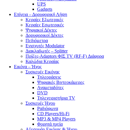
UPS
Gadgets
Επίγεια – Δορυφορική Λήψη
Κεραίες Εξωτερικές
Κεραίες Εσωτερικές
Ψηφιακοί Δέκτες
Δορυφορικοί Δέκτες
Πεδιόμετρα
Ενισχυτές Modulator
Διακλαδωτές – Splitter
Πρίζες-Adaptors ΦΙΣ TV (RF-F) Διάφορα
Καλώδια Κεραίας
Εικόνα – Ήχος
Συσκευές Εικόνας
Τηλεοράσεις
Ψηφιακές Βιντεοκάμερες
Αναμεταδότες
DVD
Τηλεχειριστήρια TV
Συσκευές Ήχου
Ραδιόφωνα
CD Players/Hi-Fi
MP3 & MP4 Players
Φορητά ηχεία
Αξεσουάρ Εικόνας & Ήχου