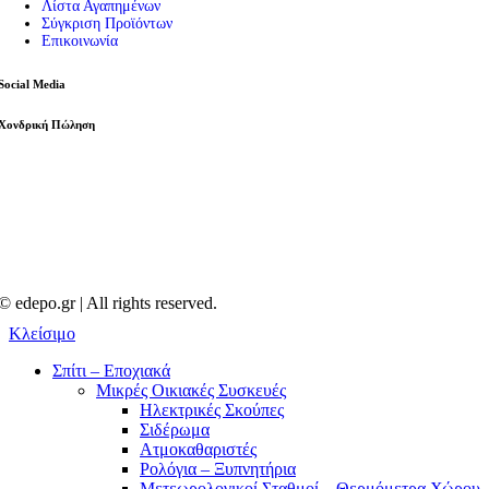
Λίστα Αγαπημένων
Σύγκριση Προϊόντων
Επικοινωνία
Social Media
Χονδρική Πώληση
© edepo.gr | All rights reserved.
Κλείσιμο
Σπίτι – Εποχιακά
Μικρές Οικιακές Συσκευές
Ηλεκτρικές Σκούπες
Σιδέρωμα
Ατμοκαθαριστές
Ρολόγια – Ξυπνητήρια
Μετεωρολογικοί Σταθμοί – Θερμόμετρα Χώρου