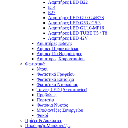
Λαμπτήρες LED B22
E14
E27
Λαμπτήρες LED G9 / G4/R7S
Λαμπτήρες LED G53 / G5.3
Λαμπτήρες LED GU10-ΜΡ16
Λαμπτήρες LED TUBE T5 / T8
Λαμπτήρες LED 42V
Λαμπτήρες Ιωδίνης
Λάμπες Πυρακτώσεως
Λάμπες Για Θερμάστρες
Λαμπτήρες Χοιροστασίου
Φωτιστικά
Ντουί
Φωτιστικά Γραφείου
Φωτιστικά Επιτοίχια
Φωτιστικά Ντουλάπας
Ταινίες LED (Λεντοταινίες)
Προβολείς
Πορτατίφ
Φωτάκια Νυκτός
Μπαλαντέζες Συνεργείου
Φακοί
Πρίζες & Διακόπτες
Πολύπριζα-Μπαλαντέζες