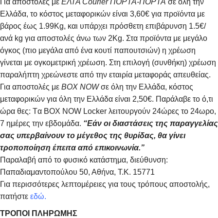
Για αποστολές με
ΕΛΤΑ Courier ΠΟΡΤΑ-ΠΟΡΤΑ
σε όλη την
Ελλάδα, το κόστος μεταφορικών είναι 3,60€ για προϊόντα με
βάρος έως 1.99Kg, και υπάρχει πρόσθετη επιβάρυνση 1.5€/
ανά kg για αποστολές άνω των 2Κg. Στα προϊόντα με μεγάλο
όγκος (πιο μεγάλα από ένα κουτί παπουτσιών) η χρέωση
γίνεται με ογκομετρική χρέωση. Στη επιλογή (συνθήκη) χρέωση
παραλήπτη χρεώνεστε από την εταιρία μεταφοράς απευθείας.
Για αποστολές με
BOX NOW
σε όλη την Ελλάδα, κόστος
μεταφορικών για όλη την Ελλάδα είναι 2,50€. Παράλαβε το ό,τι
ώρα θες: Tα ΒΟΧ ΝΟW Locker λειτουργούν 24ώρες το 24ωρο,
7 ημέρες την εβδομάδα.
“Εάν οι διαστάσεις της παραγγελίας
σας υπερβαίνουν το μέγεθος της θυρίδας, θα γίνει
τροποποίηση έπειτα από επικοινωνία.”
Παραλαβή από το φυσικό κατάστημα, διεύθυνση:
Παπαδιαμαντοπούλου 50, Αθήνα, Τ.Κ. 15771
Για περισσότερες λεπτομέρειες για τους τρόπους αποστολής,
πατήστε
εδώ.
ΤΡΟΠΟΙ ΠΛΗΡΩΜΗΣ