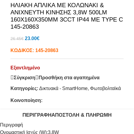
ΗΛΙΑΚΗ ΑΠΛΙΚΑ ΜΕ ΚΟΛΩΝΑΚΙ &
ΑΝΙΧΝΕΥΤΗ ΚΙΝΗΣΗΣ 3,8W 500LM
160X160X350MM 3CCT IP44 ΜΕ TYPE C
145-20863
23.00
€
26.45
€
ΚΩΔΙΚΟΣ:
145-20863
Εξαντλημένο
Σύγκριση
Προσθήκη στα αγαπημένα
Κατηγορίες:
Δικτυακά - SmartHome
,
Φωτοβολταϊκά
Κοινοποίηση:
ΠΕΡΙΓΡΑΦΉ
ΑΠΟΣΤΟΛΉ & ΠΛΗΡΩΜΉ
Περιγραφή
Ονομαστική Ισχύς (W):
3.8W