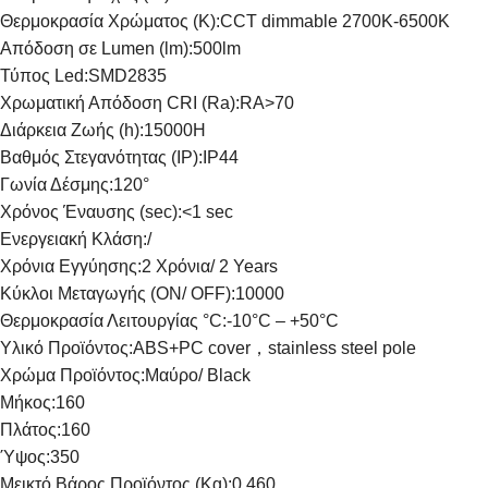
Θερμοκρασία Χρώματος (K):
CCT dimmable 2700K-6500K
Απόδοση σε Lumen (lm):
500lm
Τύπος Led:
SMD2835
Χρωματική Απόδοση CRI (Ra):
RA>70
Διάρκεια Ζωής (h):
15000H
Βαθμός Στεγανότητας (IP):
IP44
Γωνία Δέσμης:
120°
Χρόνος Έναυσης (sec):
<1 sec
Ενεργειακή Κλάση:
/
Χρόνια Εγγύησης:
2 Χρόνια/ 2 Years
Κύκλοι Μεταγωγής (ON/ OFF):
10000
Θερμοκρασία Λειτουργίας °C:
-10°C – +50°C
Υλικό Προϊόντος:
ABS+PC cover，stainless steel pole
Χρώμα Προϊόντος:
Μαύρο/ Black
Μήκος:
160
Πλάτος:
160
Ύψος:
350
Μεικτό Βάρος Προϊόντος (Kg):
0,460