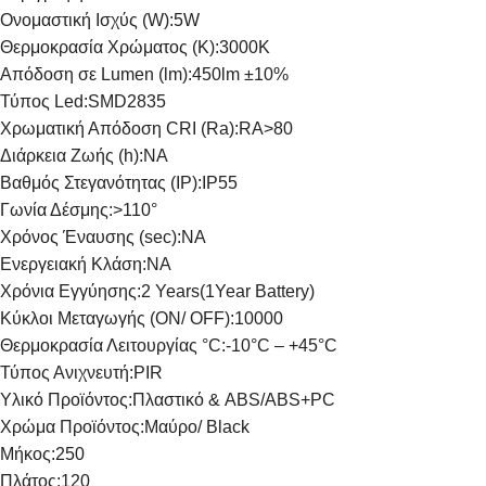
Ονομαστική Ισχύς (W):
5W
Θερμοκρασία Χρώματος (K):
3000K
Απόδοση σε Lumen (lm):
450lm ±10%
Τύπος Led:
SMD2835
Χρωματική Απόδοση CRI (Ra):
RA>80
Διάρκεια Ζωής (h):
NA
Βαθμός Στεγανότητας (IP):
IP55
Γωνία Δέσμης:
>110°
Χρόνος Έναυσης (sec):
NA
Ενεργειακή Κλάση:
NA
Χρόνια Εγγύησης:
2 Years(1Year Battery)
Κύκλοι Μεταγωγής (ON/ OFF):
10000
Θερμοκρασία Λειτουργίας °C:
-10°C – +45°C
Τύπος Ανιχνευτή:
PIR
Υλικό Προϊόντος:
Πλαστικό & ABS/ABS+PC
Χρώμα Προϊόντος:
Μαύρο/ Black
Μήκος:
250
Πλάτος:
120