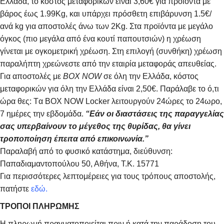
Ελλάδα, το κόστος μεταφορικών είναι 3,60€ για προϊόντα με
βάρος έως 1.99Kg, και υπάρχει πρόσθετη επιβάρυνση 1.5€/
ανά kg για αποστολές άνω των 2Κg. Στα προϊόντα με μεγάλο
όγκος (πιο μεγάλα από ένα κουτί παπουτσιών) η χρέωση
γίνεται με ογκομετρική χρέωση. Στη επιλογή (συνθήκη) χρέωση
παραλήπτη χρεώνεστε από την εταιρία μεταφοράς απευθείας.
Για αποστολές με
BOX NOW
σε όλη την Ελλάδα, κόστος
μεταφορικών για όλη την Ελλάδα είναι 2,50€. Παράλαβε το ό,τι
ώρα θες: Tα ΒΟΧ ΝΟW Locker λειτουργούν 24ώρες το 24ωρο,
7 ημέρες την εβδομάδα.
“Εάν οι διαστάσεις της παραγγελίας
σας υπερβαίνουν το μέγεθος της θυρίδας, θα γίνει
τροποποίηση έπειτα από επικοινωνία.”
Παραλαβή από το φυσικό κατάστημα, διεύθυνση:
Παπαδιαμαντοπούλου 50, Αθήνα, Τ.Κ. 15771
Για περισσότερες λεπτομέρειες για τους τρόπους αποστολής,
πατήστε
εδώ.
ΤΡΟΠΟΙ ΠΛΗΡΩΜΗΣ
Η πληρωμή πραγματοποιείται πριν ή κατά την παράδοση του