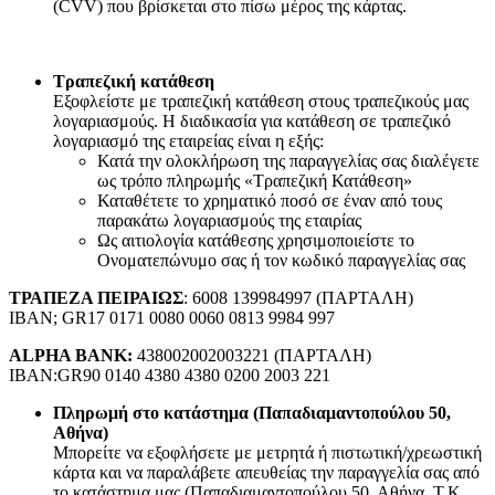
(CVV) που βρίσκεται στο πίσω μέρος της κάρτας.
Τραπεζική κατάθεση
Εξοφλείστε με τραπεζική κατάθεση στους τραπεζικούς μας
λογαριασμούς. Η διαδικασία για κατάθεση σε τραπεζικό
λογαριασμό της εταιρείας είναι η εξής:
Κατά την ολοκλήρωση της παραγγελίας σας διαλέγετε
ως τρόπο πληρωμής «Τραπεζική Κατάθεση»
Καταθέτετε το χρηματικό ποσό σε έναν από τους
παρακάτω λογαριασμούς της εταιρίας
Ως αιτιολογία κατάθεσης χρησιμοποιείστε το
Ονοματεπώνυμο σας ή τον κωδικό παραγγελίας σας
ΤΡΑΠΕΖΑ ΠΕΙΡΑΙΩΣ
: 6008 139984997 (ΠΑΡΤΑΛΗ)
IBAN; GR17 0171 0080 0060 0813 9984 997
ALPHA BANK:
438002002003221 (ΠΑΡΤΑΛΗ)
IBAN:GR90 0140 4380 4380 0200 2003 221
Πληρωμή στο κατάστημα (Παπαδιαμαντοπούλου 50,
Αθήνα)
Μπορείτε να εξοφλήσετε με μετρητά ή πιστωτική/χρεωστική
κάρτα και να παραλάβετε απευθείας την παραγγελία σας από
το κατάστημα μας (Παπαδιαμαντοπούλου 50, Αθήνα, Τ.Κ.