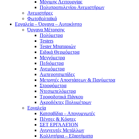
Μόνιμης Λειτουργίας
Πολυπροπυλενίου Ανεμιστήρων
Ανεμιστήρες
Φωτοβολταϊκά
Εργαλεία – Όργανα – Αυτοκίνητο
Όργανα Μέτρησης
Πολύμετρα
Testers
Tester Μπαταριών
Ειδικά Θερμόμετρα
Μεγγόμετρα
Πεδιόμετρα
Ανεμόμετρα
Αμπεροτσιμπίδες
Μετρητές Αποστάσεων & Παχύμετρα
Στροφόμετρα
Ντεσιμπελόμετρα
Τροφοδοτικά Πάγκου
Ακροδέκτες Πολυμέτρων
Εργαλεία
Κατσαβίδια – Απογυμνωτές
Πένσες & Κόφτες
ΣΕΤ ΕΡΓΑΛΕΊΟΝ
Ανιχνευτές Μετάλλων
Κολλητήρια – Εξαρτήματα