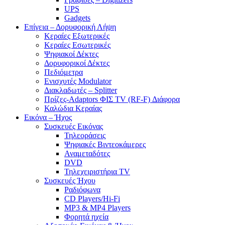
UPS
Gadgets
Επίγεια – Δορυφορική Λήψη
Κεραίες Εξωτερικές
Κεραίες Εσωτερικές
Ψηφιακοί Δέκτες
Δορυφορικοί Δέκτες
Πεδιόμετρα
Ενισχυτές Modulator
Διακλαδωτές – Splitter
Πρίζες-Adaptors ΦΙΣ TV (RF-F) Διάφορα
Καλώδια Κεραίας
Εικόνα – Ήχος
Συσκευές Εικόνας
Τηλεοράσεις
Ψηφιακές Βιντεοκάμερες
Αναμεταδότες
DVD
Τηλεχειριστήρια TV
Συσκευές Ήχου
Ραδιόφωνα
CD Players/Hi-Fi
MP3 & MP4 Players
Φορητά ηχεία