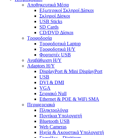
Αποθηκευτικά Μέσα
Εξωτερικοί Σκληροί Δίσκοι
Σκληροί Δίσκοι
USB Sticks
SD Cards
CD/DVD Δίσκοι
Τροφοδοσία
Τροφοδοτικά Laptop
Τροφοδοτικά Η/Υ
Φορτιστές USB
Αναβάθμιση Η/Υ
Adaptors Η/Υ
DisplayPort & Mini DisplayPort
USB
DVI & DMI
VGA
Σειριακό Null
Ethernet & POE & WiFi SMA
Περιφερειακά
Πληκτρολόγια
Ποντίκια Υπολογιστή
Bluetooth USB
Web Cameras
Ηχεία & Ακουστικά Υπολογιστή
Γραφίδες – Digitizers