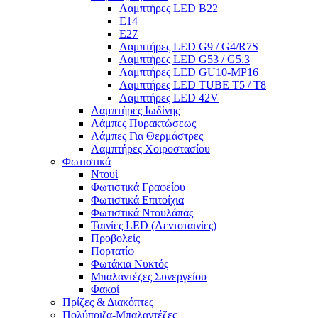
Λαμπτήρες LED B22
E14
E27
Λαμπτήρες LED G9 / G4/R7S
Λαμπτήρες LED G53 / G5.3
Λαμπτήρες LED GU10-ΜΡ16
Λαμπτήρες LED TUBE T5 / T8
Λαμπτήρες LED 42V
Λαμπτήρες Ιωδίνης
Λάμπες Πυρακτώσεως
Λάμπες Για Θερμάστρες
Λαμπτήρες Χοιροστασίου
Φωτιστικά
Ντουί
Φωτιστικά Γραφείου
Φωτιστικά Επιτοίχια
Φωτιστικά Ντουλάπας
Ταινίες LED (Λεντοταινίες)
Προβολείς
Πορτατίφ
Φωτάκια Νυκτός
Μπαλαντέζες Συνεργείου
Φακοί
Πρίζες & Διακόπτες
Πολύπριζα-Μπαλαντέζες