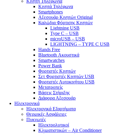
Κινητή Τηλεφωνία
Κινητά Τηλέφωνα
Smartphones
Αξεσουάρ Κινητών Original
Καλώδια Φόρτισης Κινητών
Lightning USB
Type C – USB
microUSB – USB
LIGHTNING – TYPE C USB
Hands Free
Bluetooth Ακουστικά
Smartwatches
Power Bank
Φορτιστές Κινητών
Σετ Φορτιστές Κινητών USB
Φορτιστές Αυτοκινήτου USB
Μετατροπείς
Βάσεις Στήριξης
Διάφορα Αξεσουάρ
Ηλεκτρονικά
Ηλεκτρονικά Εξαρτήματα
Θερμικές Ασφάλειες
Πυκνωτές
Ηλεκτρολυτικοί
Κλιματιστικών – Air Conditioner