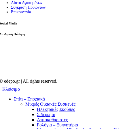
Λίστα Αγαπημένων
Σύγκριση Προϊόντων
Επικοινωνία
Social Media
Χονδρική Πώληση
© edepo.gr | All rights reserved.
Κλείσιμο
Σπίτι – Εποχιακά
Μικρές Οικιακές Συσκευές
Ηλεκτρικές Σκούπες
Σιδέρωμα
Ατμοκαθαριστές
Ρολόγια – Ξυπνητήρια