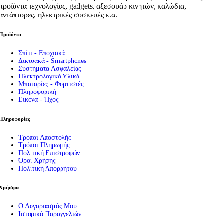
προϊόντα τεχνολογίας, gadgets, αξεσουάρ κινητών, καλώδια,
αντάπτορες, ηλεκτρικές συσκευές κ.α.
Προϊόντα
Σπίτι - Εποχιακά
Δικτυακά - Smartphones
Συστήματα Ασφαλείας
Ηλεκτρολογικό Υλικό
Μπαταρίες - Φορτιστές
Πληροφορική
Εικόνα - Ήχος
Πληροφορίες
Τρόποι Αποστολής
Τρόποι Πληρωμής
Πολιτική Επιστροφών
Όροι Χρήσης
Πολιτική Απορρήτου
Χρήσιμα
Ο Λογαριασμός Μου
Ιστορικό Παραγγελιών