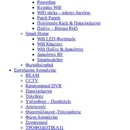
Powerline
Κεραίες Wifi
WiFi sticks – κάρτες δικτύου
Patch Panels
Πολύπριζα Rack & Παρελκόμενα
Πρίζες – Βύσμα Rj45
Smart Home
Wifi LED Φωτισμός
Wifi Κάμερες
Wifi Πρίζες & Διακόπτες
Διακόπτες RF
Smartwatches
Φωτοβολταϊκά
Συστήματα Ασφαλείας
BEAM
CCTV
Καταγραφικά DVR
Παρελκόμενα
Τηλεβόες
Υπέρυθροι – Προβολείς
Ανιχνευτές
Θυροτηλέφωνα -Τηλεοράσεις
Φώτα Ασφαλείας
Συναγερμοί
ΤΡΟΦΟΔΟΤΙΚΑ11