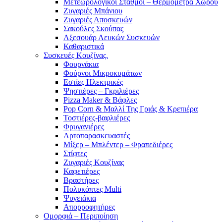
Μετεωρολογικοί Σταθμοί – Θερμόμετρα Χώρου
Ζυγαριές Μπάνιου
Ζυγαριές Αποσκευών
Σακούλες Σκούπας
Αξεσουάρ Λευκών Συσκευών
Καθαριστικά
Συσκευές Κουζίνας.
Φουρνάκια
Φούρνοι Μικροκυμάτων
Εστίες Ηλεκτρικές
Ψηστιέρες – Γκριλιέρες
Pizza Maker & Βάφλες
Pop Corn & Μαλλί Της Γριάς & Κρεπιέρα
Τοστιέρες-βαφλιέρες
Φρυγανιέρες
Αρτοπαρασκευαστές
Μίξερ – Μπλέντερ – Φραπεδιέρες
Στίφτες
Ζυγαριές Κουζίνας
Καφετιέρες
Βραστήρες
Πολυκόπτες Multi
Ψυγειάκια
Απορροφητήρες
Ομορφιά – Περιποίηση