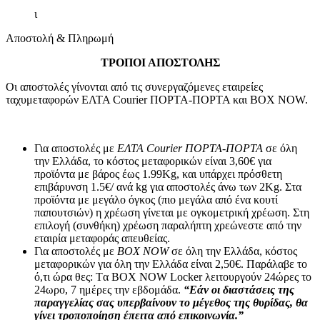
ι
Αποστολή & Πληρωμή
ΤΡΟΠΟΙ ΑΠΟΣΤΟΛΗΣ
Οι αποστολές γίνονται από τις συνεργαζόμενες εταιρείες
ταχυμεταφορών ΕΛΤΑ Courier ΠΟΡΤΑ-ΠΟΡΤΑ και BOX NOW.
Για αποστολές με
ΕΛΤΑ Courier ΠΟΡΤΑ-ΠΟΡΤΑ
σε όλη
την Ελλάδα, το κόστος μεταφορικών είναι 3,60€ για
προϊόντα με βάρος έως 1.99Kg, και υπάρχει πρόσθετη
επιβάρυνση 1.5€/ ανά kg για αποστολές άνω των 2Κg. Στα
προϊόντα με μεγάλο όγκος (πιο μεγάλα από ένα κουτί
παπουτσιών) η χρέωση γίνεται με ογκομετρική χρέωση. Στη
επιλογή (συνθήκη) χρέωση παραλήπτη χρεώνεστε από την
εταιρία μεταφοράς απευθείας.
Για αποστολές με
BOX NOW
σε όλη την Ελλάδα, κόστος
μεταφορικών για όλη την Ελλάδα είναι 2,50€. Παράλαβε το
ό,τι ώρα θες: Tα ΒΟΧ ΝΟW Locker λειτουργούν 24ώρες το
24ωρο, 7 ημέρες την εβδομάδα.
“Εάν οι διαστάσεις της
παραγγελίας σας υπερβαίνουν το μέγεθος της θυρίδας, θα
γίνει τροποποίηση έπειτα από επικοινωνία.”