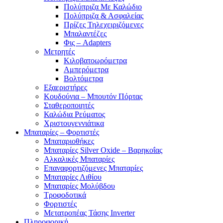
Πολύπριζα Με Καλώδιο
Πολύπριζα & Ασφαλείας
Πρίζες Τηλεχειριζόμενες
Μπαλαντέζες
Φις – Adapters
Μετρητές
Κιλοβατοωρόμετρα
Αμπερόμετρα
Βολτόμετρα
Εξαεριστήρες
Κουδούνια – Μπουτόν Πόρτας
Σταθεροποιητές
Καλώδια Ρεύματος
Χριστουγεννιάτικα
Μπαταρίες – Φορτιστές
Μπαταριοθήκες
Μπαταρίες Silver Oxide – Βαρηκοΐας
Αλκαλικές Μπαταρίες
Επαναφορτιζόμενες Μπαταρίες
Μπαταρίες Λιθίου
Μπαταρίες Μολύβδου
Τροφοδοτικά
Φορτιστές
Μετατροπέας Τάσης Inverter
Πληροφορική