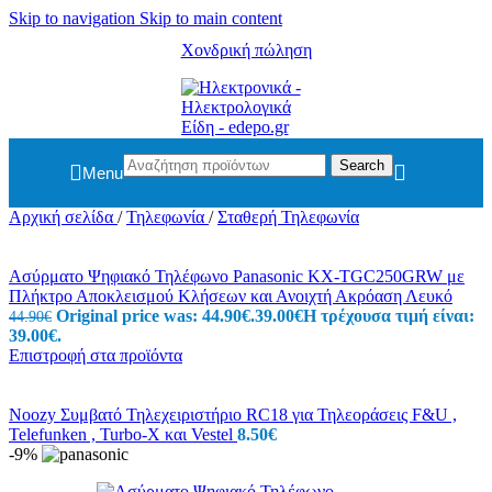
Skip to navigation
Skip to main content
Χονδρική πώληση
Search
Menu
Αρχική σελίδα
/
Τηλεφωνία
/
Σταθερή Τηλεφωνία
Ασύρματο Ψηφιακό Τηλέφωνο Panasonic KX-TGC250GRW με
Πλήκτρο Αποκλεισμού Κλήσεων και Ανοιχτή Ακρόαση Λευκό
Original price was: 44.90€.
39.00
€
Η τρέχουσα τιμή είναι:
44.90
€
39.00€.
Επιστροφή στα προϊόντα
Noozy Συμβατό Τηλεχειριστήριο RC18 για Τηλεοράσεις F&U ,
Telefunken , Turbo-X και Vestel
8.50
€
-9%