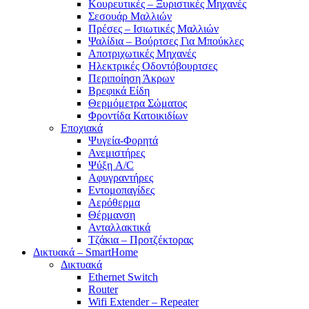
Κουρευτικές – Ξυριστικές Μηχανές
Σεσουάρ Μαλλιών
Πρέσες – Ισιωτικές Μαλλιών
Ψαλίδια – Βούρτσες Για Μπούκλες
Αποτριχωτικές Μηχανές
Ηλεκτρικές Οδοντόβουρτσες
Περιποίηση Άκρων
Βρεφικά Είδη
Θερμόμετρα Σώματος
Φροντίδα Κατοικιδίων
Εποχιακά
Ψυγεία-Φορητά
Ανεμιστήρες
Ψύξη A/C
Αφυγραντήρες
Εντομοπαγίδες
Αερόθερμα
Θέρμανση
Ανταλλακτικά
Τζάκια – Προτζέκτορας
Δικτυακά – SmartHome
Δικτυακά
Ethernet Switch
Router
Wifi Extender – Repeater