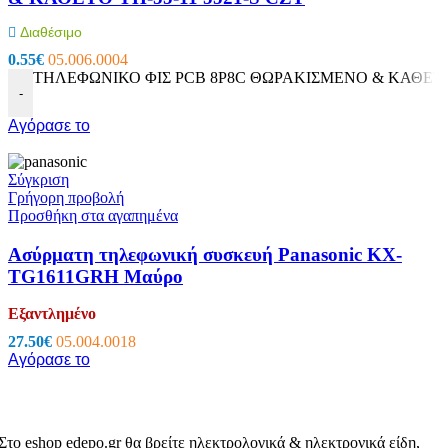
Διαθέσιμο
0.55
€
05.006.0004
ΤΗΛΕΦΩΝΙΚΟ ΦΙΣ PCB 8P8C ΘΩΡΑΚΙΣΜΕΝΟ & ΚΑΘΕΤΟ YH
-
Αγόρασε το
Σύγκριση
Γρήγορη προβολή
Προσθήκη στα αγαπημένα
Ασύρματη τηλεφωνική συσκευή Panasonic KX-
TG1611GRH Μαύρο
Εξαντλημένο
27.50
€
05.004.0018
Αγόρασε το
Στο eshop edepo.gr θα βρείτε ηλεκτρολογικά & ηλεκτρονικά είδη,