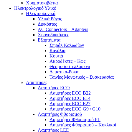
Χρηματοκιβώτια
Ηλεκτρολογικό Υλικό
Ηλεκτρολογικά
Υλικά Ράγας
Διακόπτες
AC Connectors – Adapters
Χρονοδιακόπτες
Εξαρτήματα
Σπιράλ Καλωδίων
Κανάλια
Κουτιά
Ακροδέκτες – Κως
Θερμοσυστελλόμενα
Δεματικά-Ροκα
Ταινίες Μονωτικές – Συσκευασίας
Λαμπτήρες
Λαμπτήρες ECO
Λαμπτήρες ECO B22
Λαμπτήρες ECO E14
Λαμπτήρες ECO E27
Λαμπτήρες ECO G9 / G10
Λαμπτήρες Φθορισμού
Λαμπτήρες Φθορισμού PL
Λαμπτήρες Φθορισμού – Κυκλικοί
Λαμπτήρες LED