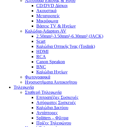
Αξεσουάρ Εικόνας & Ήχου
CD/DVD Δίσκοι
Ακουστικά
Μετατροπείς
Μικρόφωνα
Βάσεις TV & Ηχείων
Καλώδια-Adaptors AV
2.50mm²-3.50mm²-6.30mm² (JACK)
Scart
Καλώδια Οπτικής Ίνας (Toslink)
HDMI
RCA
Canon Speakon
BNC
Καλώδια Ηχείων
Φωτογραφικά
Ηχοσυστήματα Αυτοκινήτου
Τηλεφωνία
Σταθερή Τηλεφωνία
Επιτραπέζιες Συσκευές
Ασύρματες Συσκευές
Καλώδια Δικτύου
Αντάπτορες
Splitters – Φίλτρα
Πρίζες Τηλεφώνου