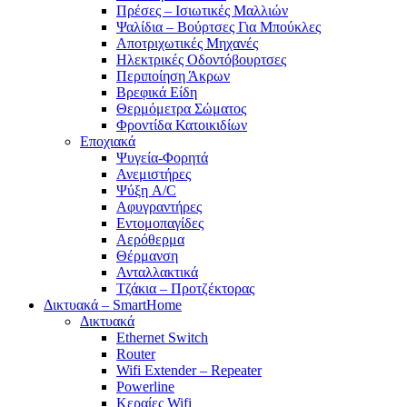
Πρέσες – Ισιωτικές Μαλλιών
Ψαλίδια – Βούρτσες Για Μπούκλες
Αποτριχωτικές Μηχανές
Ηλεκτρικές Οδοντόβουρτσες
Περιποίηση Άκρων
Βρεφικά Είδη
Θερμόμετρα Σώματος
Φροντίδα Κατοικιδίων
Εποχιακά
Ψυγεία-Φορητά
Ανεμιστήρες
Ψύξη A/C
Αφυγραντήρες
Εντομοπαγίδες
Αερόθερμα
Θέρμανση
Ανταλλακτικά
Τζάκια – Προτζέκτορας
Δικτυακά – SmartHome
Δικτυακά
Ethernet Switch
Router
Wifi Extender – Repeater
Powerline
Κεραίες Wifi