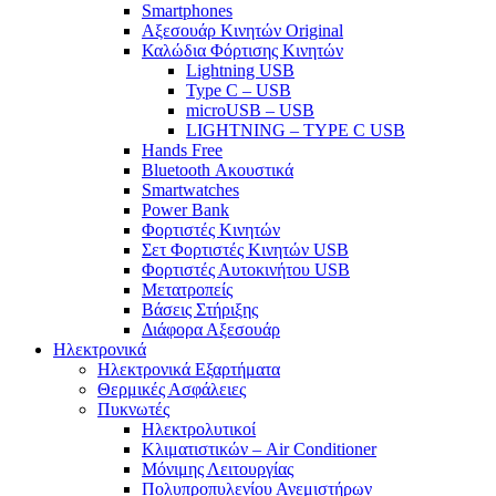
Smartphones
Αξεσουάρ Κινητών Original
Καλώδια Φόρτισης Κινητών
Lightning USB
Type C – USB
microUSB – USB
LIGHTNING – TYPE C USB
Hands Free
Bluetooth Ακουστικά
Smartwatches
Power Bank
Φορτιστές Κινητών
Σετ Φορτιστές Κινητών USB
Φορτιστές Αυτοκινήτου USB
Μετατροπείς
Βάσεις Στήριξης
Διάφορα Αξεσουάρ
Ηλεκτρονικά
Ηλεκτρονικά Εξαρτήματα
Θερμικές Ασφάλειες
Πυκνωτές
Ηλεκτρολυτικοί
Κλιματιστικών – Air Conditioner
Μόνιμης Λειτουργίας
Πολυπροπυλενίου Ανεμιστήρων