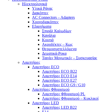
Ηλεκτρολογικά
Υλικά Ράγας
Διακόπτες
AC Connectors – Adapters
Χρονοδιακόπτες
Εξαρτήματα
Σπιράλ Καλωδίων
Κανάλια
Κουτιά
Ακροδέκτες – Κως
Θερμοσυστελλόμενα
Δεματικά-Ροκα
Ταινίες Μονωτικές – Συσκευασίας
Λαμπτήρες
Λαμπτήρες ECO
Λαμπτήρες ECO B22
Λαμπτήρες ECO E14
Λαμπτήρες ECO E27
Λαμπτήρες ECO G9 / G10
Λαμπτήρες Φθορισμού
Λαμπτήρες Φθορισμού PL
Λαμπτήρες Φθορισμού – Κυκλικοί
Λαμπτήρες LED
Λαμπτήρες LED B22
E14