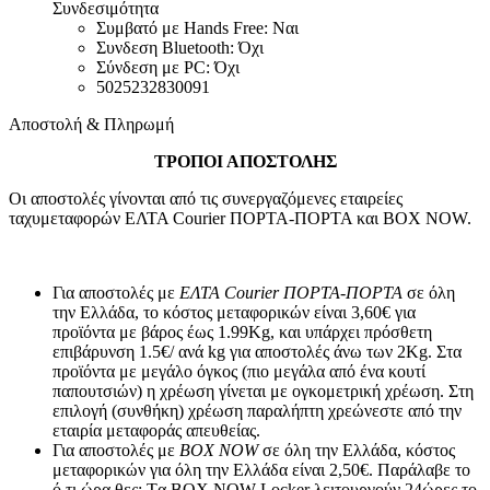
Συνδεσιμότητα
Συμβατό με Hands Free: Ναι
Συνδεση Bluetooth: Όχι
Σύνδεση με PC: Όχι
5025232830091
Αποστολή & Πληρωμή
ΤΡΟΠΟΙ ΑΠΟΣΤΟΛΗΣ
Οι αποστολές γίνονται από τις συνεργαζόμενες εταιρείες
ταχυμεταφορών ΕΛΤΑ Courier ΠΟΡΤΑ-ΠΟΡΤΑ και BOX NOW.
Για αποστολές με
ΕΛΤΑ Courier ΠΟΡΤΑ-ΠΟΡΤΑ
σε όλη
την Ελλάδα, το κόστος μεταφορικών είναι 3,60€ για
προϊόντα με βάρος έως 1.99Kg, και υπάρχει πρόσθετη
επιβάρυνση 1.5€/ ανά kg για αποστολές άνω των 2Κg. Στα
προϊόντα με μεγάλο όγκος (πιο μεγάλα από ένα κουτί
παπουτσιών) η χρέωση γίνεται με ογκομετρική χρέωση. Στη
επιλογή (συνθήκη) χρέωση παραλήπτη χρεώνεστε από την
εταιρία μεταφοράς απευθείας.
Για αποστολές με
BOX NOW
σε όλη την Ελλάδα, κόστος
μεταφορικών για όλη την Ελλάδα είναι 2,50€. Παράλαβε το
ό,τι ώρα θες: Tα ΒΟΧ ΝΟW Locker λειτουργούν 24ώρες το