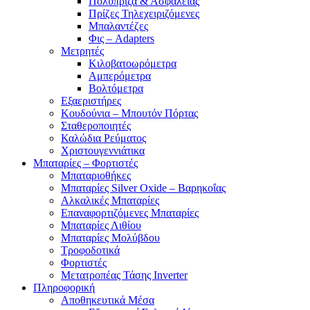
Πολύπριζα & Ασφαλείας
Πρίζες Τηλεχειριζόμενες
Μπαλαντέζες
Φις – Adapters
Μετρητές
Κιλοβατοωρόμετρα
Αμπερόμετρα
Βολτόμετρα
Εξαεριστήρες
Κουδούνια – Μπουτόν Πόρτας
Σταθεροποιητές
Καλώδια Ρεύματος
Χριστουγεννιάτικα
Μπαταρίες – Φορτιστές
Μπαταριοθήκες
Μπαταρίες Silver Oxide – Βαρηκοΐας
Αλκαλικές Μπαταρίες
Επαναφορτιζόμενες Μπαταρίες
Μπαταρίες Λιθίου
Μπαταρίες Μολύβδου
Τροφοδοτικά
Φορτιστές
Μετατροπέας Τάσης Inverter
Πληροφορική
Αποθηκευτικά Μέσα