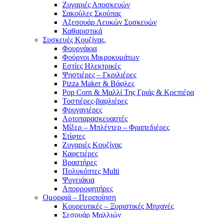
Ζυγαριές Αποσκευών
Σακούλες Σκούπας
Αξεσουάρ Λευκών Συσκευών
Καθαριστικά
Συσκευές Κουζίνας.
Φουρνάκια
Φούρνοι Μικροκυμάτων
Εστίες Ηλεκτρικές
Ψηστιέρες – Γκριλιέρες
Pizza Maker & Βάφλες
Pop Corn & Μαλλί Της Γριάς & Κρεπιέρα
Τοστιέρες-βαφλιέρες
Φρυγανιέρες
Αρτοπαρασκευαστές
Μίξερ – Μπλέντερ – Φραπεδιέρες
Στίφτες
Ζυγαριές Κουζίνας
Καφετιέρες
Βραστήρες
Πολυκόπτες Multi
Ψυγειάκια
Απορροφητήρες
Ομορφιά – Περιποίηση
Κουρευτικές – Ξυριστικές Μηχανές
Σεσουάρ Μαλλιών