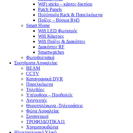
WiFi sticks – κάρτες δικτύου
Patch Panels
Πολύπριζα Rack & Παρελκόμενα
Πρίζες – Βύσμα Rj45
Smart Home
Wifi LED Φωτισμός
Wifi Κάμερες
Wifi Πρίζες & Διακόπτες
Διακόπτες RF
Smartwatches
Φωτοβολταϊκά
Συστήματα Ασφαλείας
BEAM
CCTV
Καταγραφικά DVR
Παρελκόμενα
Τηλεβόες
Υπέρυθροι – Προβολείς
Ανιχνευτές
Θυροτηλέφωνα -Τηλεοράσεις
Φώτα Ασφαλείας
Συναγερμοί
ΤΡΟΦΟΔΟΤΙΚΑ11
Χρηματοκιβώτια
Ηλεκτρολογικό Υλικό