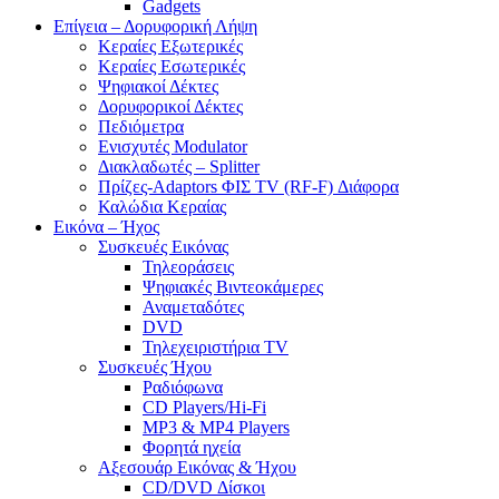
Gadgets
Επίγεια – Δορυφορική Λήψη
Κεραίες Εξωτερικές
Κεραίες Εσωτερικές
Ψηφιακοί Δέκτες
Δορυφορικοί Δέκτες
Πεδιόμετρα
Ενισχυτές Modulator
Διακλαδωτές – Splitter
Πρίζες-Adaptors ΦΙΣ TV (RF-F) Διάφορα
Καλώδια Κεραίας
Εικόνα – Ήχος
Συσκευές Εικόνας
Τηλεοράσεις
Ψηφιακές Βιντεοκάμερες
Αναμεταδότες
DVD
Τηλεχειριστήρια TV
Συσκευές Ήχου
Ραδιόφωνα
CD Players/Hi-Fi
MP3 & MP4 Players
Φορητά ηχεία
Αξεσουάρ Εικόνας & Ήχου
CD/DVD Δίσκοι