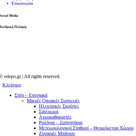
Επικοινωνία
Social Media
Χονδρική Πώληση
© edepo.gr | All rights reserved.
Κλείσιμο
Σπίτι – Εποχιακά
Μικρές Οικιακές Συσκευές
Ηλεκτρικές Σκούπες
Σιδέρωμα
Ατμοκαθαριστές
Ρολόγια – Ξυπνητήρια
Μετεωρολογικοί Σταθμοί – Θερμόμετρα Χώρου
Ζυγαριές Μπάνιου