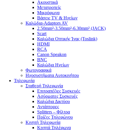
Ακουστικά
Μετατροπείς
Μικρόφωνα
Βάσεις TV & Ηχείων
Καλώδια-Adaptors AV
2.50mm²-3.50mm²-6.30mm² (JACK)
Scart
Καλώδια Οπτικής Ίνας (Toslink)
HDMI
RCA
Canon Speakon
BNC
Καλώδια Ηχείων
Φωτογραφικά
Ηχοσυστήματα Αυτοκινήτου
Τηλεφωνία
Σταθερή Τηλεφωνία
Επιτραπέζιες Συσκευές
Ασύρματες Συσκευές
Καλώδια Δικτύου
Αντάπτορες
Splitters – Φίλτρα
Πρίζες Τηλεφώνου
Κινητή Τηλεφωνία
Κινητά Τηλέφωνα