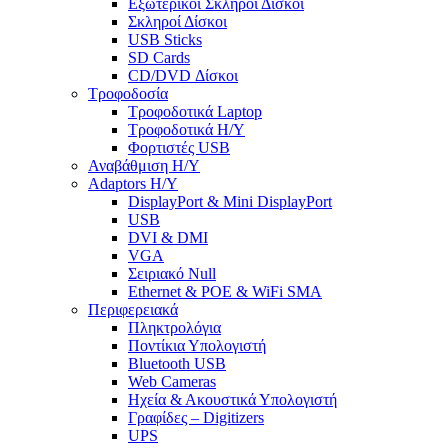
Εξωτερικοί Σκληροί Δίσκοι
Σκληροί Δίσκοι
USB Sticks
SD Cards
CD/DVD Δίσκοι
Τροφοδοσία
Τροφοδοτικά Laptop
Τροφοδοτικά Η/Υ
Φορτιστές USB
Αναβάθμιση Η/Υ
Adaptors Η/Υ
DisplayPort & Mini DisplayPort
USB
DVI & DMI
VGA
Σειριακό Null
Ethernet & POE & WiFi SMA
Περιφερειακά
Πληκτρολόγια
Ποντίκια Υπολογιστή
Bluetooth USB
Web Cameras
Ηχεία & Ακουστικά Υπολογιστή
Γραφίδες – Digitizers
UPS