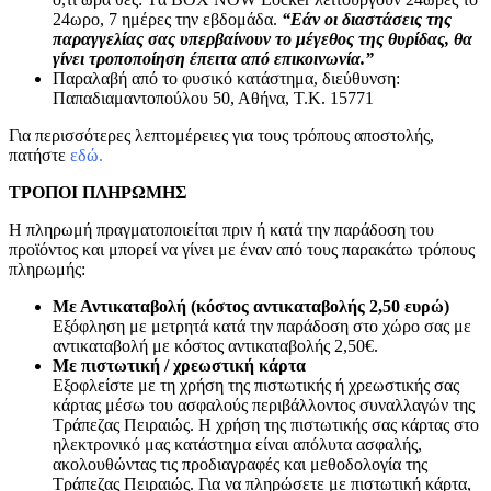
24ωρο, 7 ημέρες την εβδομάδα.
“Εάν οι διαστάσεις της
παραγγελίας σας υπερβαίνουν το μέγεθος της θυρίδας, θα
γίνει τροποποίηση έπειτα από επικοινωνία.”
Παραλαβή από το φυσικό κατάστημα, διεύθυνση:
Παπαδιαμαντοπούλου 50, Αθήνα, Τ.Κ. 15771
Για περισσότερες λεπτομέρειες για τους τρόπους αποστολής,
πατήστε
εδώ.
ΤΡΟΠΟΙ ΠΛΗΡΩΜΗΣ
Η πληρωμή πραγματοποιείται πριν ή κατά την παράδοση του
προϊόντος και μπορεί να γίνει με έναν από τους παρακάτω τρόπους
πληρωμής:
Με Αντικαταβολή (κόστος αντικαταβολής 2,50 ευρώ)
Εξόφληση με μετρητά κατά την παράδοση στο χώρο σας με
αντικαταβολή με κόστος αντικαταβολής 2,50€.
Με πιστωτική / χρεωστική κάρτα
Εξοφλείστε με τη χρήση της πιστωτικής ή χρεωστικής σας
κάρτας μέσω του ασφαλούς περιβάλλοντος συναλλαγών της
Τράπεζας Πειραιώς. Η χρήση της πιστωτικής σας κάρτας στο
ηλεκτρονικό μας κατάστημα είναι απόλυτα ασφαλής,
ακολουθώντας τις προδιαγραφές και μεθοδολογία της
Τράπεζας Πειραιώς. Για να πληρώσετε με πιστωτική κάρτα,