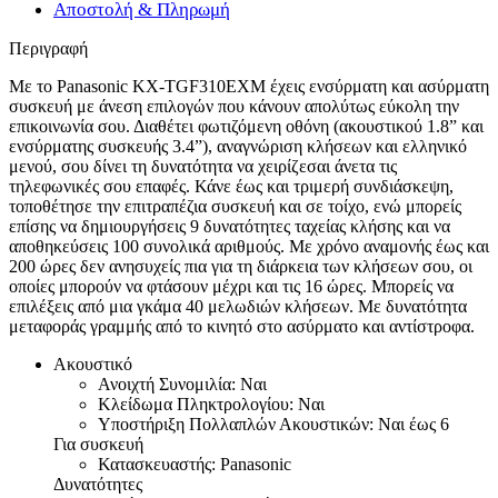
Αποστολή & Πληρωμή
Περιγραφή
Με το Panasonic ΚΧ-TGF310EXM έχεις ενσύρματη και ασύρματη
συσκευή με άνεση επιλογών που κάνουν απολύτως εύκολη την
επικοινωνία σου. Διαθέτει φωτιζόμενη οθόνη (ακουστικού 1.8” και
ενσύρματης συσκευής 3.4”), αναγνώριση κλήσεων και ελληνικό
μενού, σου δίνει τη δυνατότητα να χειρίζεσαι άνετα τις
τηλεφωνικές σου επαφές. Κάνε έως και τριμερή συνδιάσκεψη,
τοποθέτησε την επιτραπέζια συσκευή και σε τοίχο, ενώ μπορείς
επίσης να δημιουργήσεις 9 δυνατότητες ταχείας κλήσης και να
αποθηκεύσεις 100 συνολικά αριθμούς. Με χρόνο αναμονής έως και
200 ώρες δεν ανησυχείς πια για τη διάρκεια των κλήσεων σου, οι
οποίες μπορούν να φτάσουν μέχρι και τις 16 ώρες. Μπορείς να
επιλέξεις από μια γκάμα 40 μελωδιών κλήσεων. Με δυνατότητα
μεταφοράς γραμμής από το κινητό στο ασύρματο και αντίστροφα.
Ακουστικό
Ανοιχτή Συνομιλία: Ναι
Κλείδωμα Πληκτρολογίου: Ναι
Υποστήριξη Πολλαπλών Ακουστικών: Ναι έως 6
Για συσκευή
Κατασκευαστής: Panasonic
Δυνατότητες