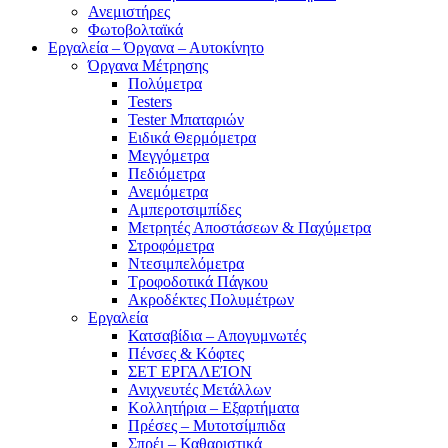
Ανεμιστήρες
Φωτοβολταϊκά
Εργαλεία – Όργανα – Αυτοκίνητο
Όργανα Μέτρησης
Πολύμετρα
Testers
Tester Μπαταριών
Ειδικά Θερμόμετρα
Μεγγόμετρα
Πεδιόμετρα
Ανεμόμετρα
Αμπεροτσιμπίδες
Μετρητές Αποστάσεων & Παχύμετρα
Στροφόμετρα
Ντεσιμπελόμετρα
Τροφοδοτικά Πάγκου
Ακροδέκτες Πολυμέτρων
Εργαλεία
Κατσαβίδια – Απογυμνωτές
Πένσες & Κόφτες
ΣΕΤ ΕΡΓΑΛΕΊΟΝ
Ανιχνευτές Μετάλλων
Κολλητήρια – Εξαρτήματα
Πρέσες – Μυτοτσίμπιδα
Σπρέι – Καθαριστικά