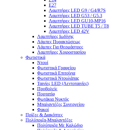
E27
Λαμπτήρες LED G9 / G4/R7S
Λαμπτήρες LED G53 / G5.3
Λαμπτήρες LED GU10-ΜΡ16
Λαμπτήρες LED TUBE T5 / T8
Λαμπτήρες LED 42V
Λαμπτήρες Ιωδίνης
Λάμπες Πυρακτώσεως
Λάμπες Για Θερμάστρες
Λαμπτήρες Χοιροστασίου
Φωτιστικά
Ντουί
Φωτιστικά Γραφείου
Φωτιστικά Επιτοίχια
Φωτιστικά Ντουλάπας
Ταινίες LED (Λεντοταινίες)
Προβολείς
Πορτατίφ
Φωτάκια Νυκτός
Μπαλαντέζες Συνεργείου
Φακοί
Πρίζες & Διακόπτες
Πολύπριζα-Μπαλαντέζες
Πολύπριζα Με Καλώδιο