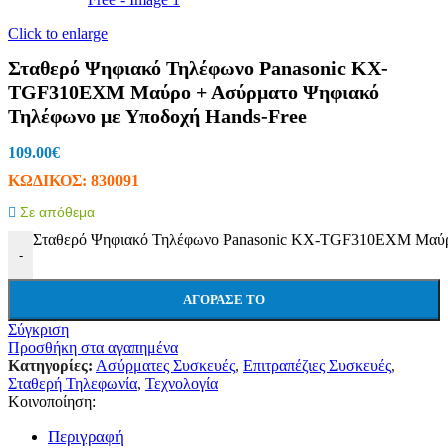
Click to enlarge
Σταθερό Ψηφιακό Τηλέφωνο Panasonic KX-
TGF310EXM Μαύρο + Ασύρματο Ψηφιακό
Τηλέφωνο με Υποδοχή Hands-Free
109.00
€
ΚΩΔΙΚΟΣ:
830091
Σε απόθεμα
Σταθερό Ψηφιακό Τηλέφωνο Panasonic KX-TGF310EXM Μαύρο
-
ΑΓΌΡΑΣΕ ΤΟ
Σύγκριση
Προσθήκη στα αγαπημένα
Κατηγορίες:
Ασύρματες Συσκευές
,
Επιτραπέζιες Συσκευές
,
Σταθερή Τηλεφωνία
,
Τεχνολογία
Κοινοποίηση:
Περιγραφή