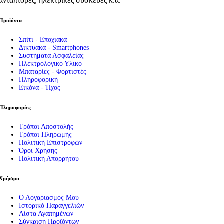
αντάπτορες, ηλεκτρικές συσκευές κ.α.
Προϊόντα
Σπίτι - Εποχιακά
Δικτυακά - Smartphones
Συστήματα Ασφαλείας
Ηλεκτρολογικό Υλικό
Μπαταρίες - Φορτιστές
Πληροφορική
Εικόνα - Ήχος
Πληροφορίες
Τρόποι Αποστολής
Τρόποι Πληρωμής
Πολιτική Επιστροφών
Όροι Χρήσης
Πολιτική Απορρήτου
Χρήσιμα
Ο Λογαριασμός Μου
Ιστορικό Παραγγελιών
Λίστα Αγαπημένων
Σύγκριση Προϊόντων