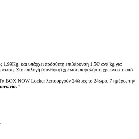
ς 1.99Kg, και υπάρχει πρόσθετη επιβάρυνση 1.5€/ ανά kg για
ή χρέωση. Στη επιλογή (συνθήκη) χρέωση παραλήπτη χρεώνεστε από
ς: Tα ΒΟΧ ΝΟW Locker λειτουργούν 24ώρες το 24ωρο, 7 ημέρες την
κοινωνία.”
: