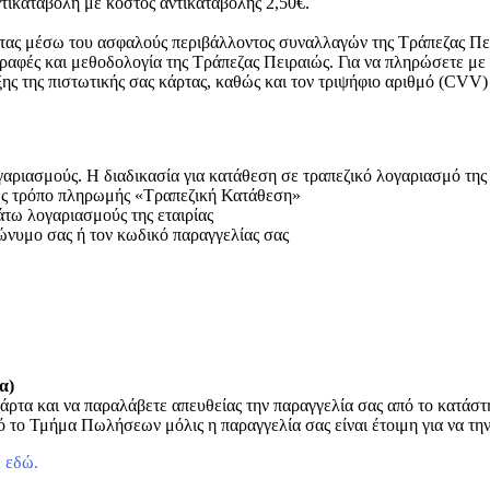
τικαταβολή με κόστος αντικαταβολής 2,50€.
ρτας μέσω του ασφαλούς περιβάλλοντος συναλλαγών της Τράπεζας Πει
ραφές και μεθοδολογία της Τράπεζας Πειραιώς. Για να πληρώσετε με
ξης της πιστωτικής σας κάρτας, καθώς και τον τριψήφιο αριθμό (CVV)
ριασμούς. Η διαδικασία για κατάθεση σε τραπεζικό λογαριασμό της ετ
 ως τρόπο πληρωμής «Τραπεζική Κατάθεση»
άτω λογαριασμούς της εταιρίας
ώνυμο σας ή τον κωδικό παραγγελίας σας
α)
άρτα και να παραλάβετε απευθείας την παραγγελία σας από το κατάσ
 το Τμήμα Πωλήσεων μόλις η παραγγελία σας είναι έτοιμη για να τη
ε
εδώ
.