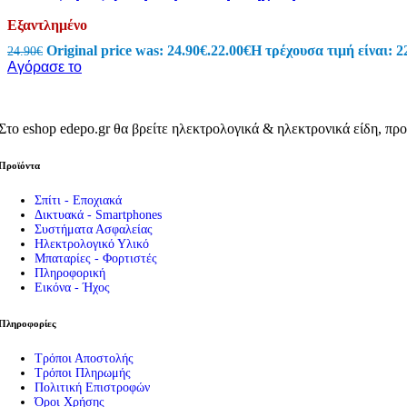
Εργαλεία – Όργανα – Αυτοκίνητο
Εξαντλημένο
Όργανα Μέτρησης
Original price was: 24.90€.
22.00
€
Η τρέχουσα τιμή είναι: 2
24.90
€
Πολύμετρα
Αγόρασε το
Testers
Tester Μπαταριών
Ειδικά Θερμόμετρα
Μεγγόμετρα
Στο eshop edepo.gr θα βρείτε ηλεκτρολογικά & ηλεκτρονικά είδη, προ
Πεδιόμετρα
Όργανα Μέτρησης
Προϊόντα
Ανεμόμετρα
Αμπεροτσιμπίδες
Σπίτι - Εποχιακά
Μετρητές Αποστάσεων & Παχύμετρα
Δικτυακά - Smartphones
ΑΝΙΧΝΕΥΤΗΣ ΤΑΣΗΣ-ΚΑΛΩΔΙΩΝ
Συστήματα Ασφαλείας
Στροφόμετρα
Ηλεκτρολογικό Υλικό
Ντεσιμπελόμετρα
Μπαταρίες - Φορτιστές
Τροφοδοτικά Πάγκου
Πληροφορική
Ακροδέκτες Πολυμέτρων
Εικόνα - Ήχος
Εργαλεία
Κατσαβίδια – Απογυμνωτές
Πληροφορίες
Πένσες & Κόφτες
Σετ Εργαλείων
Τρόποι Αποστολής
Ανιχνευτές Μετάλλων
Τρόποι Πληρωμής
Κολλητήρια – Εξαρτήματα
Πολιτική Επιστροφών
Κροκοδειλάκια
Όροι Χρήσης