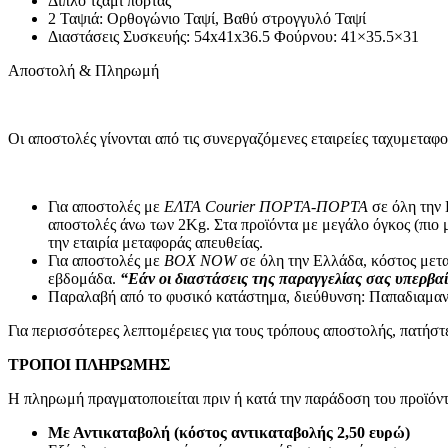
Διπλό τζάμι πόρτας
2 Ταψιά: Ορθογώνιο Ταψί, Βαθύ στρογγυλό Ταψί
Μπαταρίες – Φορτιστές
Διαστάσεις Συσκευής: 54x41x36.5 Φούρνου: 41×35.5×31
Μπαταριοθήκες
Μπαταρίες Silver Oxide – Βαρηκοΐας
Αποστολή & Πληρωμή
Αλκαλικές Μπαταρίες
Επαναφορτιζόμενες Μπαταρίες
Μπαταρίες Λιθίου
Μπαταρίες Μολύβδου
Οι αποστολές γίνονται από τις συνεργαζόμενες εταιρείες ταχυ
Τροφοδοτικά
Φορτιστές
Μετατροπέας Τάσης Inverter
Για αποστολές με
ΕΛΤΑ Courier ΠΟΡΤΑ-ΠΟΡΤΑ
σε όλη την 
Επίγεια – Δορυφορική Λήψη
αποστολές άνω των 2Κg. Στα προϊόντα με μεγάλο όγκος (πιο 
Επίγεια – Δορυφορική Λήψη
την εταιρία μεταφοράς απευθείας.
Κεραίες Εξωτερικές
Για αποστολές με
BOX NOW
σε όλη την Ελλάδα, κόστος μετα
Κεραίες Εσωτερικές
εβδομάδα.
“Εάν οι διαστάσεις της παραγγελίας σας υπερβαί
Ψηφιακοί Δέκτες
Παραλαβή από το φυσικό κατάστημα, διεύθυνση: Παπαδιαμαν
Δορυφορικοί Δέκτες
Για περισσότερες λεπτομέρειες για τους τρόπους αποστολής, πατήσ
Πεδιόμετρα
Ενισχυτές Modulator
ΤΡΟΠΟΙ ΠΛΗΡΩΜΗΣ
Διακλαδωτές – Splitter
Πρίζες-Adaptors ΦΙΣ TV (RF-F) Διάφορα
Η πληρωμή πραγματοποιείται πριν ή κατά την παράδοση του προϊόντ
Καλώδια Κεραίας
Εικόνα – Ήχος
Με Αντικαταβολή (κόστος αντικαταβολής 2,50 ευρώ)