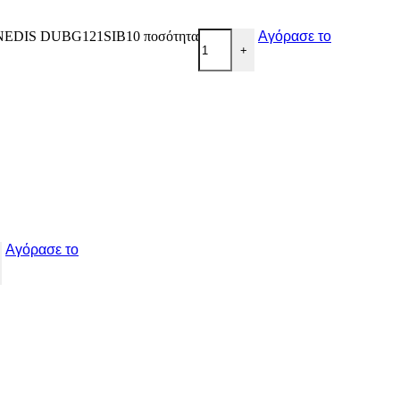
μχ.NEDIS DUBG121SIB10 ποσότητα
Αγόρασε το
+
Αγόρασε το