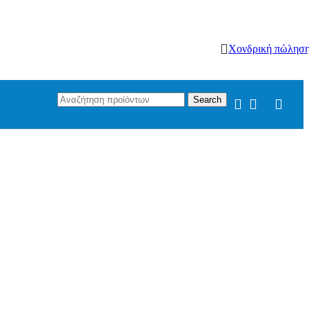
Χονδρική πώλησ
Search