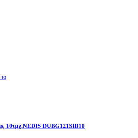
 το
mens, 10τμχ.NEDIS DUBG121SIB10