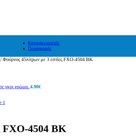
Κατασκευαστές
Προσφορές
α
/
Φούρνος 45λίτρων με 3 εστίες FXO-4504 BK
ε γκρι χρώμα.
4.90
€
ες FXO-4504 BK