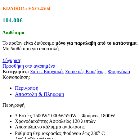
Ταινίες LED (Λεντοταινίες)
Προβολείς
ΚΩΔΙΚΟΣ:
FXO-4504
Wifi LED Φωτισμός
Πορτατίφ
104.00€
Φωτάκια Νυκτός
Μπαλαντέζες Συνεργείου
Διαθέσιμο
Φακοί
Ντουί
Το προϊόν είναι διαθέσιμο
μόνο για παραλαβή από το κατάστημα
.
Πολύπριζα-Μπαλαντέζες
Μη διαθέσιμο για αποστολή.
Πολύπριζα Με Καλώδιο
Πολύπριζα & Ασφαλείας
Σύγκριση
Πρίζες Τηλεχειριζόμενες
Προσθήκη στα αγαπημένα
Μπαλαντέζες
Κατηγορίες:
Σπίτι - Εποχιακά
,
Συσκευές Κουζίνας.
,
Φουρνάκια
Στροφεία
Κοινοποίηση:
Φις – Adapters
Μετρητές
Περιγραφή
Κιλοβατοωρόμετρα
Αποστολή & Πληρωμή
Αμπερόμετρα
Βολτόμετρα
Περιγραφή
Χριστουγεννιάτικα
Ρεύματος
3 Εστίες 1500W/1000W/550W – Φούρνος 1800W
Μπαταρίας
Χρονοδιακόπτης Ασφαλείας 120 λεπτών
Ηλιακός Συλλέκτης
Αποσπώμενο κάλυμμα αντίστασης
Τζάκια – Προτζέκτορας
Ρύθμιση θερμοκρασίας Φούρνου έως 230⁰ C
Μπαταρίες – Φορτιστές