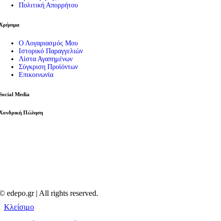
Εργαλεία
Πολιτική Απορρήτου
Πρέσες – Μυτοτσίμπιδα
Σπρέι – Καθαριστικά
Χρήσιμα
Πιστόλια Σιλικόνης
Καταμετρητής Χαρτονομισμάτων
Ο Λογαριασμός Μου
Μεγεθυντικοί Φακοί
Ιστορικό Παραγγελιών
Παρελκόμενα Service
Λίστα Αγαπημένων
Εργαλεία – Όργανα – Αυτοκίνητο
Σύγκριση Προϊόντων
Ηλεκτρικά Εργαλεία
Επικοινωνία
Φακοί
Μπαλαντέζες Συνεργείου
Social Media
Είδη Αυτοκινήτου
Χονδρική Πώληση
© edepo.gr | All rights reserved.
Κλείσιμο