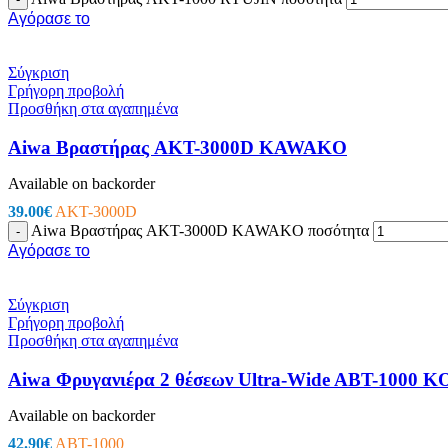
Εργαλεία
Αγόρασε το
Πρέσες – Μυτοτσίμπιδα
Σπρέι – Καθαριστικά
Πιστόλια Σιλικόνης
Σύγκριση
Καταμετρητής Χαρτονομισμάτων
Γρήγορη προβολή
Μεγεθυντικοί Φακοί
Προσθήκη στα αγαπημένα
Παρελκόμενα Service
Εργαλεία – Όργανα – Αυτοκίνητο
Aiwa Βραστήρας AKT-3000D KAWAKO
Ηλεκτρικά Εργαλεία
Φακοί
Available on backorder
Μπαλαντέζες Συνεργείου
Είδη Αυτοκινήτου
39.00
€
AKT-3000D
Aiwa Βραστήρας AKT-3000D KAWAKO ποσότητα
-
Αγόρασε το
Σύγκριση
Γρήγορη προβολή
Προσθήκη στα αγαπημένα
Aiwa Φρυγανιέρα 2 θέσεων Ultra-Wide ABT-1000 
Available on backorder
42.90
€
ABT-1000