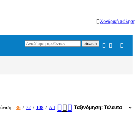
Χονδρική πώλησ
Search
άνιση
36
72
108
All