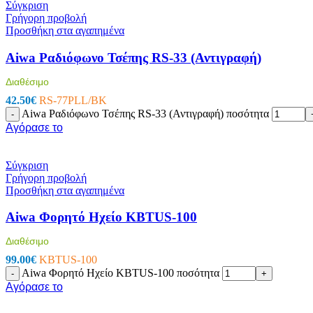
Σύγκριση
Γρήγορη προβολή
Μπαταρίες – Φορτιστές
Προσθήκη στα αγαπημένα
Μπαταριοθήκες
Μπαταρίες Silver Oxide – Βαρηκοΐας
Aiwa Ραδιόφωνο Τσέπης RS-33 (Αντιγραφή)
Αλκαλικές Μπαταρίες
Επαναφορτιζόμενες Μπαταρίες
Μπαταρίες Λιθίου
Διαθέσιμο
Μπαταρίες Μολύβδου
42.50
€
RS-77PLL/BK
Τροφοδοτικά
Aiwa Ραδιόφωνο Τσέπης RS-33 (Αντιγραφή) ποσότητα
-
Φορτιστές
Αγόρασε το
Μετατροπέας Τάσης Inverter
Επίγεια – Δορυφορική Λήψη
Σύγκριση
Επίγεια – Δορυφορική Λήψη
Γρήγορη προβολή
Κεραίες Εξωτερικές
Προσθήκη στα αγαπημένα
Κεραίες Εσωτερικές
Ψηφιακοί Δέκτες
Aiwa Φορητό Ηχείο KBTUS-100
Δορυφορικοί Δέκτες
Πεδιόμετρα
Διαθέσιμο
Ενισχυτές Modulator
Διακλαδωτές – Splitter
99.00
€
KBTUS-100
Πρίζες-Adaptors ΦΙΣ TV (RF-F) Διάφορα
Aiwa Φορητό Ηχείο KBTUS-100 ποσότητα
-
+
Καλώδια Κεραίας
Αγόρασε το
Εικόνα – Ήχος