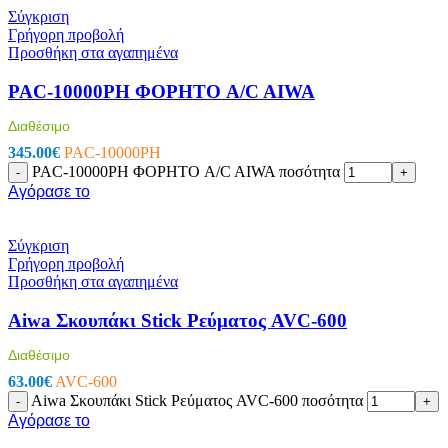
Συσκευές Εικόνας
Σύγκριση
Τηλεοράσεις
Γρήγορη προβολή
TV Box
Προσθήκη στα αγαπημένα
Ψηφιακές Βιντεοκάμερες
Παιδικές Κάμερες
PAC-10000PH ΦΟΡΗΤΟ A/C AIWA
Αναμεταδότες
DVD
Διαθέσιμο
Τηλεχειριστήρια TV
Συσκευές Ήχου
345.00
€
PAC-10000PH
Πικάπ
PAC-10000PH ΦΟΡΗΤΟ A/C AIWA ποσότητα
-
+
Ραδιόφωνα
Αγόρασε το
CD Players/Hi-Fi
MP3 & MP4 Players
Φορητά ηχεία
Σύγκριση
Αξεσουάρ Εικόνας & Ήχου
Γρήγορη προβολή
CD/DVD Δίσκοι
Προσθήκη στα αγαπημένα
Ακουστικά
Μετατροπείς
Aiwa Σκουπάκι Stick Ρεύματος AVC-600
Μικρόφωνα
Βάσεις TV & Ηχείων
Διαθέσιμο
Καλώδια-Adaptors AV
63.00
€
AVC-600
2.50mm²-3.50mm²-6.30mm² (JACK)
Aiwa Σκουπάκι Stick Ρεύματος AVC-600 ποσότητα
-
+
Scart
Αγόρασε το
Καλώδια Οπτικής Ίνας (Toslink)
HDMI