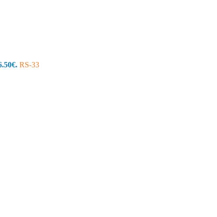
6.50€.
RS-33