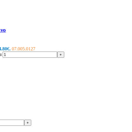
νο
4.80€.
07.005.0127
α
+
+