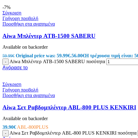
Power Bank
-7%
Κινητή Τηλεφωνία
Σύγκριση
Φορτιστές Κινητών
Γρήγορη προβολή
Σετ Φορτιστές Κινητών USB
Προσθήκη στα αγαπημένα
Φορτιστές Αυτοκινήτου USB
Μετατροπείς
Aiwa Μπλέντερ ATB-1500 SABERU
Selfie Stick
Βάσεις Στήριξης
Available on backorder
Διάφορα Αξεσουάρ
Συστήματα οπτικών ινών
Original price was: 59.99€.
56.00
€
Η τρέχουσα τιμή είναι: 5
59.99
€
Καλώδια οπτικής ινας
Aiwa Μπλέντερ ATB-1500 SABERU ποσότητα
-
Εξαρτήματα οπτικών ινών
Αγόρασε το
Εργαλεία οπτικών ινών
Ηλεκτρονικά
Σύγκριση
Ηλεκτρονικά
Γρήγορη προβολή
Ηλεκτρονικά Εξαρτήματα
Προσθήκη στα αγαπημένα
Θερμικές Ασφάλειες
Ανεμιστήρες
Aiwa Σετ Ραβδομπλέντερ ABL-800 PLUS KENKIRI
Φωτοβολταϊκά
Πυκνωτές
Available on backorder
Ηλεκτρολυτικοί
Κλιματιστικών – Air Conditioner
39.90
€
ABL-800PLUS
Μόνιμης Λειτουργίας
Aiwa Σετ Ραβδομπλέντερ ABL-800 PLUS KENKIRI ποσότητα
-
Πολυπροπυλενίου Ανεμιστήρων