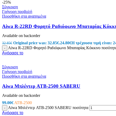
-25%
RCA
Σύγκριση
Canon Speakon
Γρήγορη προβολή
BNC
Προσθήκη στα αγαπημένα
Καλώδια Ηχείων
Εικόνα – Ήχος
Φωτογραφικά
Aiwa R-22RD Φορητό Ραδιόφωνο Μπαταρίας Κόκκι
Ηχοσυστήματα Αυτοκινήτου
Τηλεφωνία
Available on backorder
Original price was: 32.85€.
24.80
€
Η τρέχουσα τιμή είναι: 2
32.85
€
Σταθερή Τηλεφωνία
Aiwa R-22RD Φορητό Ραδιόφωνο Μπαταρίας Κόκκινο ποσότητ
-
Επιτραπέζιες Συσκευές
Αγόρασε το
Ασύρματες Συσκευές
Ακουστικά σταθερής τηλεφωνίας
Καλώδια Δικτύου
Σύγκριση
Αντάπτορες
Γρήγορη προβολή
Splitters – Φίλτρα
Προσθήκη στα αγαπημένα
Πρίζες Τηλεφώνου
Κινητή Τηλεφωνία
Κινητά Τηλέφωνα
Aiwa Μπλέντερ ATB-2500 SABERU
Smartphones
Αξεσουάρ Κινητών Original
Available on backorder
Καλώδια Φόρτισης Κινητών
99.00
€
ATB-2500
Hands Free
Aiwa Μπλέντερ ATB-2500 SABERU ποσότητα
-
Bluetooth Ακουστικά
Αγόρασε το
Smartwatches