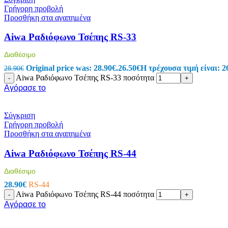
Ταινίες LED (Λεντοταινίες)
Γρήγορη προβολή
Προβολείς
Προσθήκη στα αγαπημένα
Wifi LED Φωτισμός
Πορτατίφ
Aiwa Ραδιόφωνο Τσέπης RS-33
Φωτάκια Νυκτός
Μπαλαντέζες Συνεργείου
Διαθέσιμο
Φακοί
Original price was: 28.90€.
26.50
€
Η τρέχουσα τιμή είναι: 2
Ντουί
28.90
€
Πολύπριζα-Μπαλαντέζες
Aiwa Ραδιόφωνο Τσέπης RS-33 ποσότητα
-
+
Πολύπριζα Με Καλώδιο
Αγόρασε το
Πολύπριζα & Ασφαλείας
Πρίζες Τηλεχειριζόμενες
Μπαλαντέζες
Σύγκριση
Στροφεία
Γρήγορη προβολή
Φις – Adapters
Προσθήκη στα αγαπημένα
Μετρητές
Κιλοβατοωρόμετρα
Aiwa Ραδιόφωνο Τσέπης RS-44
Αμπερόμετρα
Βολτόμετρα
Διαθέσιμο
Χριστουγεννιάτικα
28.90
€
RS-44
Ρεύματος
Aiwa Ραδιόφωνο Τσέπης RS-44 ποσότητα
-
+
Μπαταρίας
Αγόρασε το
Ηλιακός Συλλέκτης
Τζάκια – Προτζέκτορας
Μπαταρίες – Φορτιστές