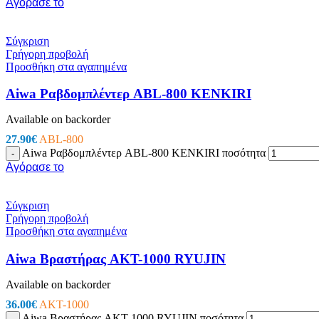
Αγόρασε το
Εργαλεία – Όργανα – Αυτοκίνητο
Όργανα Μέτρησης
Σύγκριση
Πολύμετρα
Γρήγορη προβολή
Testers
Προσθήκη στα αγαπημένα
Tester Μπαταριών
Ειδικά Θερμόμετρα
Aiwa Ραβδομπλέντερ ABL-800 KENKIRI
Μεγγόμετρα
Πεδιόμετρα
Available on backorder
Όργανα Μέτρησης
Ανεμόμετρα
27.90
€
ABL-800
Αμπεροτσιμπίδες
Aiwa Ραβδομπλέντερ ABL-800 KENKIRI ποσότητα
-
Μετρητές Αποστάσεων & Παχύμετρα
Αγόρασε το
ΑΝΙΧΝΕΥΤΗΣ ΤΑΣΗΣ-ΚΑΛΩΔΙΩΝ
Στροφόμετρα
Ντεσιμπελόμετρα
Σύγκριση
Τροφοδοτικά Πάγκου
Γρήγορη προβολή
Ακροδέκτες Πολυμέτρων
Προσθήκη στα αγαπημένα
Εργαλεία
Κατσαβίδια – Απογυμνωτές
Aiwa Βραστήρας AKT-1000 RYUJIN
Πένσες & Κόφτες
Σετ Εργαλείων
Available on backorder
Ανιχνευτές Μετάλλων
Κολλητήρια – Εξαρτήματα
36.00
€
AKT-1000
Κροκοδειλάκια
Aiwa Βραστήρας AKT-1000 RYUJIN ποσότητα
-