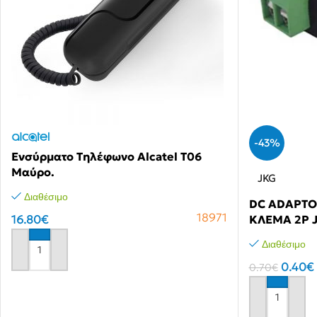
-43%
Ενσύρματο Τηλέφωνο Αlcatel T06
Μαύρο.
JKG
Διαθέσιμο
DC ADAPTOR
18971
16.80
€
ΚΛΕΜΑ 2P J
Διαθέσιμο
Αγόρασε το
0.40
€
0.70
€
Αγόρασε το