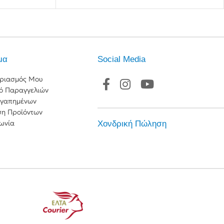
μα
Social Media
ριασμός Μου
κό Παραγγελιών
Αγαπημένων
ση Προϊόντων
ωνία
Χονδρική Πώληση