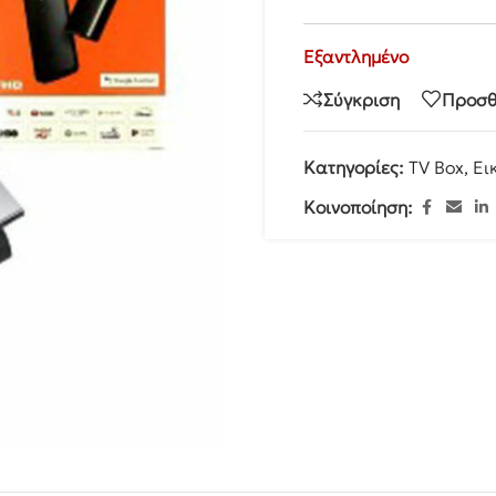
Εξαντλημένο
Σύγκριση
Προσθ
Κατηγορίες:
TV Box
,
Ει
Κοινοποίηση:
υές Κουζίνας.
Ομορφιά – Περιποίηση
Εποχιακά