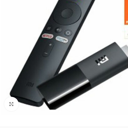
Click to enlarge
Μικρές Οικιακές Συσκευές
Συσκευές Κουζίνας.
Συσκε