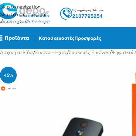
Skip to navigation
Εξυπηρέτηση Πελατών
Skip to main content
2107795254
Προϊόντα
Κατασκευαστές
Προσφορές
Αρχική σελίδα
/
Εικόνα - Ήχος
/
Συσκευές Εικόνας
/
Ψηφιακοί 
-16%