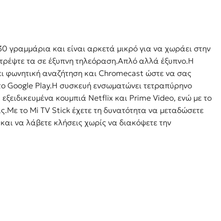
ρια A/C
ες
30 γραμμάρια και είναι αρκετά μικρό για να χωράει στην
ατρέψτε τα σε έξυπνη τηλεόραση.Απλό αλλά έξυπνο.Η
ες
ίζει φωνητική αναζήτηση και Chromecast ώστε να σας
στο Google Play.Η συσκευή ενσωματώνει τετραπύρηνο
ξειδικευμένα κουμπιά Netflix και Prime Video, ενώ με το
ά
ς.Με το Mi TV Stick έχετε τη δυνατότητα να μεταδώσετε
οτζέκτορας
και να λάβετε κλήσεις χωρίς να διακόψετε την