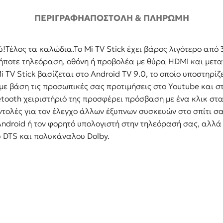
 – Μπλέντερ –
Κουρευτικές – Ξυριστικές
Ανεμιστήρες
εδιέρες
Μηχανές
ΠΕΡΙΓΡΑΦΉ
ΑΠΟΣΤΟΛΉ & ΠΛΗΡΩΜΉ
Ψύξη A/C
ες
Σεσουάρ Μαλλιών
Τηλεχειριστή
ιές Κουζίνας
Πρέσες – Ισιωτικές Μαλλιών
Αφυγραντήρ
!Τέλος τα καλώδια.Το Mi TV Stick έχει βάρος λιγότερο από 
ιέρες
Ψαλίδια – Βούρτσες Για
αδήποτε τηλεόραση, οθόνη ή προβολέα με θύρα HDMI και μετ
Εντομοπαγίδ
Μπούκλες
τήρες
i TV Stick βασίζεται στο Android TV 9.0, το οποίο υποστηρ
Αερόθερμα
Αποτριχωτικές Μηχανές
 με βάση τις προσωπικές σας προτιμήσεις στο Youtube και 
γαλα
Θέρμανση
Ηλεκτρικές Οδοντόβουρτσες
ooth χειριστήριό της προσφέρει πρόσβαση με ένα κλικ στα ε
βραστήρες
Ανταλλακτικ
Περιποίηση Άκρων
ντολές για τον έλεγχο άλλων έξυπνων συσκευών στο σπίτι σα
όπτες Multi
Τζάκια – Πρ
Android ή τον φορητό υπολογιστή στην τηλεόρασή σας, αλλά 
Βρεφικά Είδη
άκια
 DTS και πολυκάναλου Dolby.
Θερμόμετρα Σώματος
ροφητήρες
Φροντίδα Κατοικιδίων
ρικά μαχαίρια
ορες συσκευές