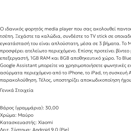
Ηλεκτρικές Σκούπες
Φουρνάκια
Μίξερ
Φραπ
Πλυντήρια Ρούχων
Φούρνοι Μικροκυμάτων
Στίφτ
Σκουπάκια χειρός
Εστίες Ηλεκτρικές
Ζυγαρ
Σιδέρωμα
Ψηστιέρες – Γκριλιέρες
Ο ιδανικός φορητός media player που σας ακολουθεί παντού
Καφετ
τσέπη. Ξεχάστε τα καλώδια, συνδέστε το TV stick σε οποι
Ψυγεία-Φορητά
Φριτέζες
Βρασ
εγκατάστασή του είναι απλούστατη, μέσα σε 3 βήματα. Το M
Ατμοκαθαριστές
Pizza Maker & Βάφλες
προσφέρει ατελείωτο περιεχόμενο. Επίσης προτείνει βίντεο
Αφρο
Ρολόγια – Ξυπνητήρια
Pop Corn & Μαλλί Της Γριάς &
επεξεργαστή, 1GB RAM και 8GB αποθηκευτικό χώρο. Το Bluet
Κρεπιέρα
Αυγο
Μετεωρολογικοί Σταθμοί –
Google Assistant μπορείτε να χρησιμοποιήσετε φωνητικές ε
Θερμόμετρα Χώρου
Τοστιέρες-βαφλιέρες
Πολυκ
ασύρματα περιεχόμενο από το iPhone, το iPad, τη συσκευή 
Ζυγαριές Μπάνιου
Φρυγανιέρες
Ψυγει
παρακολούθηση. Τέλος, υποστηρίζει αποκωδικοποίηση ήχου
Ζυγαριές Αποσκευών
Αρτοπαρασκευαστές
Απορ
Γενικά Στοιχεία
Σακούλες Σκούπας
Θερμόμετρα & Χρονόμετρα
Ηλεκτ
Αξεσουάρ Λευκών Συσκευών
Διάφ
Βάρος (γραμμάρια): 30,00
Καθαριστικά
Χρώμα: Μαύρο
Κατασκευαστής: Xiaomi
Λειτ. Σύστημα: Android 9.0 (Pie)