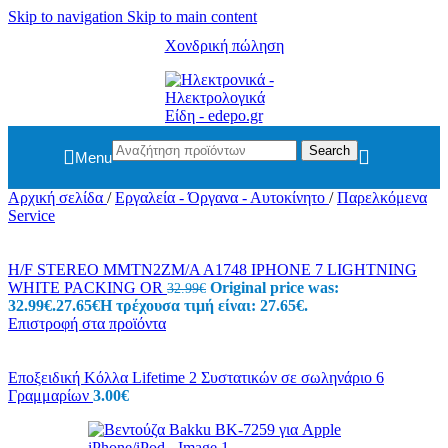
Skip to navigation
Skip to main content
Χονδρική πώληση
Search
Menu
Αρχική σελίδα
/
Εργαλεία - Όργανα - Αυτοκίνητο
/
Παρελκόμενα
Service
H/F STEREO MMTN2ZM/A A1748 IPHONE 7 LIGHTNING
WHITE PACKING OR
Original price was:
32.99
€
32.99€.
27.65
€
Η τρέχουσα τιμή είναι: 27.65€.
Επιστροφή στα προϊόντα
Εποξειδική Κόλλα Lifetime 2 Συστατικών σε σωληνάριο 6
Γραμμαρίων
3.00
€