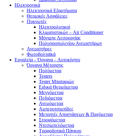
Ηλεκτρονικά
Ηλεκτρονικά Εξαρτήματα
Θερμικές Ασφάλειες
Πυκνωτές
Ηλεκτρολυτικοί
Κλιματιστικών – Air Conditioner
Μόνιμης Λειτουργίας
Πολυπροπυλενίου Ανεμιστήρων
Ανεμιστήρες
Φωτοβολταϊκά
Εργαλεία – Όργανα – Αυτοκίνητο
Όργανα Μέτρησης
Πολύμετρα
Testers
Tester Μπαταριών
Ειδικά Θερμόμετρα
Μεγγόμετρα
Πεδιόμετρα
Ανεμόμετρα
Αμπεροτσιμπίδες
Μετρητές Αποστάσεων & Παχύμετρα
Στροφόμετρα
Ντεσιμπελόμετρα
Τροφοδοτικά Πάγκου