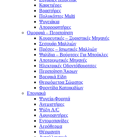
Καφετιέρες
Βραστήρες
Πολυκόπτες Multi
Ψυγειάκια
Απορροφητήρες
Ομορφιά – Περιποίηση
Κουρευτικές – Ξυριστικές Μηχανές
Σεσουάρ Μαλλιών
Πρέσες – Ισιωτικές Μαλλιών
Ψαλίδια – Βούρτσες Για Μπούκλες
Αποτριχωτικές Μηχανές
Ηλεκτρικές Οδοντόβουρτσες
Περιποίηση Άκρων
Βρεφικά Είδη
Θερμόμετρα Σώματος
Φροντίδα Κατοικιδίων
Εποχιακά
Ψυγεία-Φορητά
Ανεμιστήρες
Ψύξη A/C
Αφυγραντήρες
Εντομοπαγίδες
Αερόθερμα
Θέρμανση