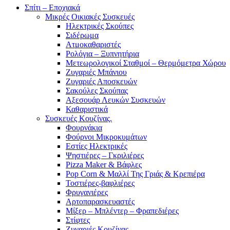
Σπίτι – Εποχιακά
Μικρές Οικιακές Συσκευές
Ηλεκτρικές Σκούπες
Σιδέρωμα
Ατμοκαθαριστές
Ρολόγια – Ξυπνητήρια
Μετεωρολογικοί Σταθμοί – Θερμόμετρα Χώρου
Ζυγαριές Μπάνιου
Ζυγαριές Αποσκευών
Σακούλες Σκούπας
Αξεσουάρ Λευκών Συσκευών
Καθαριστικά
Συσκευές Κουζίνας.
Φουρνάκια
Φούρνοι Μικροκυμάτων
Εστίες Ηλεκτρικές
Ψηστιέρες – Γκριλιέρες
Pizza Maker & Βάφλες
Pop Corn & Μαλλί Της Γριάς & Κρεπιέρα
Τοστιέρες-βαφλιέρες
Φρυγανιέρες
Αρτοπαρασκευαστές
Μίξερ – Μπλέντερ – Φραπεδιέρες
Στίφτες
Ζυγαριές Κουζίνας