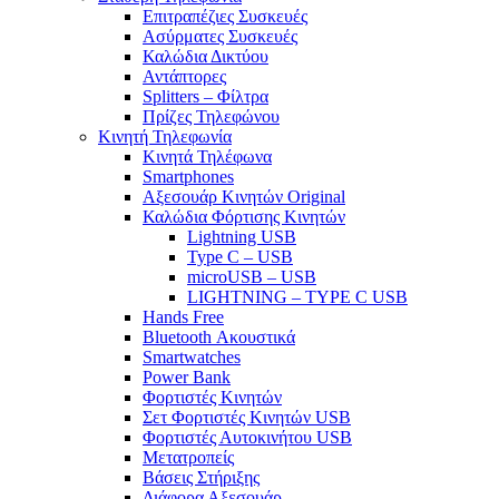
Επιτραπέζιες Συσκευές
Ασύρματες Συσκευές
Καλώδια Δικτύου
Αντάπτορες
Splitters – Φίλτρα
Πρίζες Τηλεφώνου
Κινητή Τηλεφωνία
Κινητά Τηλέφωνα
Smartphones
Αξεσουάρ Κινητών Original
Καλώδια Φόρτισης Κινητών
Lightning USB
Type C – USB
microUSB – USB
LIGHTNING – TYPE C USB
Hands Free
Bluetooth Ακουστικά
Smartwatches
Power Bank
Φορτιστές Κινητών
Σετ Φορτιστές Κινητών USB
Φορτιστές Αυτοκινήτου USB
Μετατροπείς
Βάσεις Στήριξης
Διάφορα Αξεσουάρ