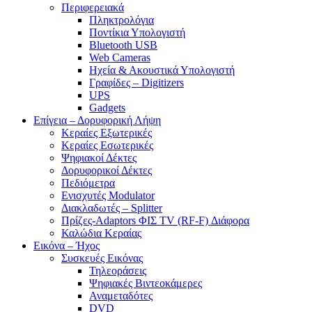
Περιφερειακά
Πληκτρολόγια
Ποντίκια Υπολογιστή
Bluetooth USB
Web Cameras
Ηχεία & Ακουστικά Υπολογιστή
Γραφίδες – Digitizers
UPS
Gadgets
Επίγεια – Δορυφορική Λήψη
Κεραίες Εξωτερικές
Κεραίες Εσωτερικές
Ψηφιακοί Δέκτες
Δορυφορικοί Δέκτες
Πεδιόμετρα
Ενισχυτές Modulator
Διακλαδωτές – Splitter
Πρίζες-Adaptors ΦΙΣ TV (RF-F) Διάφορα
Καλώδια Κεραίας
Εικόνα – Ήχος
Συσκευές Εικόνας
Τηλεοράσεις
Ψηφιακές Βιντεοκάμερες
Αναμεταδότες
DVD