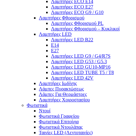
Λαμπτήρες ECO E14
Λαμπτήρες ECO E27
Λαμπτήρες ECO G9 / G10
Λαμπτήρες Φθορισμού
Λαμπτήρες Φθορισμού PL
Λαμπτήρες Φθορισμού – Κυκλικοί
Λαμπτήρες LED
Λαμπτήρες LED B22
E14
E27
Λαμπτήρες LED G9 / G4/R7S
Λαμπτήρες LED G53 / G5.3
Λαμπτήρες LED GU10-ΜΡ16
Λαμπτήρες LED TUBE T5 / T8
Λαμπτήρες LED 42V
Λαμπτήρες Ιωδίνης
Λάμπες Πυρακτώσεως
Λάμπες Για Θερμάστρες
Λαμπτήρες Χοιροστασίου
Φωτιστικά
Ντουί
Φωτιστικά Γραφείου
Φωτιστικά Επιτοίχια
Φωτιστικά Ντουλάπας
Ταινίες LED (Λεντοταινίες)