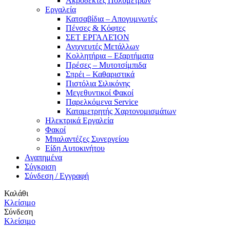
Ακροδέκτες Πολυμέτρων
Εργαλεία
Κατσαβίδια – Απογυμνωτές
Πένσες & Κόφτες
ΣΕΤ ΕΡΓΑΛΕΊΟΝ
Ανιχνευτές Μετάλλων
Κολλητήρια – Εξαρτήματα
Πρέσες – Μυτοτσίμπιδα
Σπρέι – Καθαριστικά
Πιστόλια Σιλικόνης
Μεγεθυντικοί Φακοί
Παρελκόμενα Service
Καταμετρητής Χαρτονομισμάτων
Ηλεκτρικά Εργαλεία
Φακοί
Μπαλαντέζες Συνεργείου
Είδη Αυτοκινήτου
Αγαπημένα
Σύγκριση
Σύνδεση / Εγγραφή
Καλάθι
Κλείσιμο
Σύνδεση
Κλείσιμο