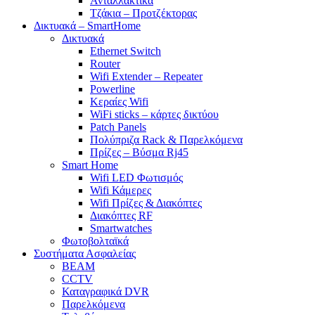
Ανταλλακτικά
Τζάκια – Προτζέκτορας
Δικτυακά – SmartHome
Δικτυακά
Ethernet Switch
Router
Wifi Extender – Repeater
Powerline
Κεραίες Wifi
WiFi sticks – κάρτες δικτύου
Patch Panels
Πολύπριζα Rack & Παρελκόμενα
Πρίζες – Βύσμα Rj45
Smart Home
Wifi LED Φωτισμός
Wifi Κάμερες
Wifi Πρίζες & Διακόπτες
Διακόπτες RF
Smartwatches
Φωτοβολταϊκά
Συστήματα Ασφαλείας
BEAM
CCTV
Καταγραφικά DVR
Παρελκόμενα