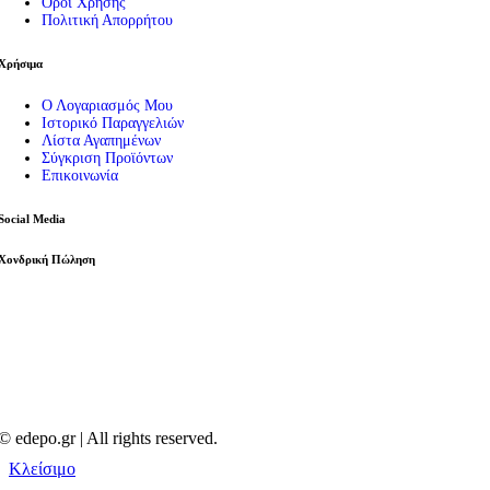
Όροι Χρήσης
Πολιτική Απορρήτου
Χρήσιμα
Ο Λογαριασμός Μου
Ιστορικό Παραγγελιών
Λίστα Αγαπημένων
Σύγκριση Προϊόντων
Επικοινωνία
Social Media
Χονδρική Πώληση
© edepo.gr | All rights reserved.
Κλείσιμο