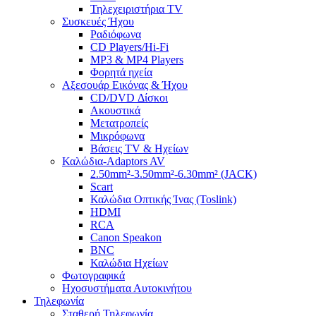
Τηλεχειριστήρια TV
Συσκευές Ήχου
Ραδιόφωνα
CD Players/Hi-Fi
MP3 & MP4 Players
Φορητά ηχεία
Αξεσουάρ Εικόνας & Ήχου
CD/DVD Δίσκοι
Ακουστικά
Μετατροπείς
Μικρόφωνα
Βάσεις TV & Ηχείων
Καλώδια-Adaptors AV
2.50mm²-3.50mm²-6.30mm² (JACK)
Scart
Καλώδια Οπτικής Ίνας (Toslink)
HDMI
RCA
Canon Speakon
BNC
Καλώδια Ηχείων
Φωτογραφικά
Ηχοσυστήματα Αυτοκινήτου
Τηλεφωνία
Σταθερή Τηλεφωνία