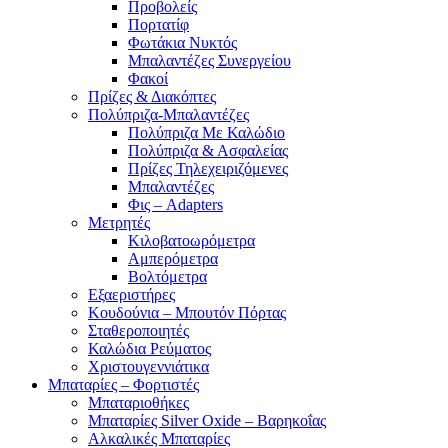
Προβολείς
Πορτατίφ
Φωτάκια Νυκτός
Μπαλαντέζες Συνεργείου
Φακοί
Πρίζες & Διακόπτες
Πολύπριζα-Μπαλαντέζες
Πολύπριζα Με Καλώδιο
Πολύπριζα & Ασφαλείας
Πρίζες Τηλεχειριζόμενες
Μπαλαντέζες
Φις – Adapters
Μετρητές
Κιλοβατοωρόμετρα
Αμπερόμετρα
Βολτόμετρα
Εξαεριστήρες
Κουδούνια – Μπουτόν Πόρτας
Σταθεροποιητές
Καλώδια Ρεύματος
Χριστουγεννιάτικα
Μπαταρίες – Φορτιστές
Μπαταριοθήκες
Μπαταρίες Silver Oxide – Βαρηκοΐας
Αλκαλικές Μπαταρίες