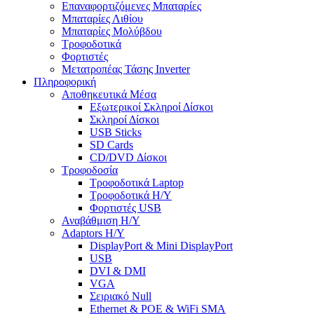
Επαναφορτιζόμενες Μπαταρίες
Μπαταρίες Λιθίου
Μπαταρίες Μολύβδου
Τροφοδοτικά
Φορτιστές
Μετατροπέας Τάσης Inverter
Πληροφορική
Αποθηκευτικά Μέσα
Εξωτερικοί Σκληροί Δίσκοι
Σκληροί Δίσκοι
USB Sticks
SD Cards
CD/DVD Δίσκοι
Τροφοδοσία
Τροφοδοτικά Laptop
Τροφοδοτικά Η/Υ
Φορτιστές USB
Αναβάθμιση Η/Υ
Adaptors Η/Υ
DisplayPort & Mini DisplayPort
USB
DVI & DMI
VGA
Σειριακό Null
Ethernet & POE & WiFi SMA