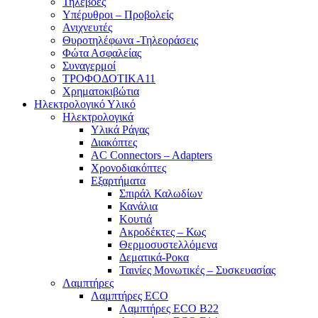
Τηλεβόες
Υπέρυθροι – Προβολείς
Ανιχνευτές
Θυροτηλέφωνα -Τηλεοράσεις
Φώτα Ασφαλείας
Συναγερμοί
ΤΡΟΦΟΔΟΤΙΚΑ11
Χρηματοκιβώτια
Ηλεκτρολογικό Υλικό
Ηλεκτρολογικά
Υλικά Ράγας
Διακόπτες
AC Connectors – Adapters
Χρονοδιακόπτες
Εξαρτήματα
Σπιράλ Καλωδίων
Κανάλια
Κουτιά
Ακροδέκτες – Κως
Θερμοσυστελλόμενα
Δεματικά-Ροκα
Ταινίες Μονωτικές – Συσκευασίας
Λαμπτήρες
Λαμπτήρες ECO
Λαμπτήρες ECO B22