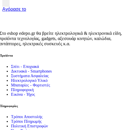
Αγόρασε το
Στο eshop edepo.gr θα βρείτε ηλεκτρολογικά & ηλεκτρονικά είδη,
προϊόντα τεχνολογίας, gadgets, αξεσουάρ κινητών, καλώδια,
αντάπτορες, ηλεκτρικές συσκευές κ.α.
Προϊόντα
Σπίτι - Εποχιακά
Δικτυακά - Smartphones
Συστήματα Ασφαλείας
Ηλεκτρολογικό Υλικό
Μπαταρίες - Φορτιστές
Πληροφορική
Εικόνα - Ήχος
Πληροφορίες
Τρόποι Αποστολής
Τρόποι Πληρωμής
Πολιτική Επιστροφών