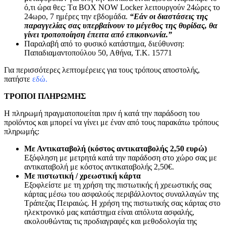
ό,τι ώρα θες: Tα ΒΟΧ ΝΟW Locker λειτουργούν 24ώρες το
24ωρο, 7 ημέρες την εβδομάδα.
“Εάν οι διαστάσεις της
παραγγελίας σας υπερβαίνουν το μέγεθος της θυρίδας, θα
γίνει τροποποίηση έπειτα από επικοινωνία.”
Παραλαβή από το φυσικό κατάστημα, διεύθυνση:
Παπαδιαμαντοπούλου 50, Αθήνα, Τ.Κ. 15771
Για περισσότερες λεπτομέρειες για τους τρόπους αποστολής,
πατήστε
εδώ.
ΤΡΟΠΟΙ ΠΛΗΡΩΜΗΣ
Η πληρωμή πραγματοποιείται πριν ή κατά την παράδοση του
προϊόντος και μπορεί να γίνει με έναν από τους παρακάτω τρόπους
πληρωμής:
Με Αντικαταβολή (κόστος αντικαταβολής 2,50 ευρώ)
Εξόφληση με μετρητά κατά την παράδοση στο χώρο σας με
αντικαταβολή με κόστος αντικαταβολής 2,50€.
Με πιστωτική / χρεωστική κάρτα
Εξοφλείστε με τη χρήση της πιστωτικής ή χρεωστικής σας
κάρτας μέσω του ασφαλούς περιβάλλοντος συναλλαγών της
Τράπεζας Πειραιώς. Η χρήση της πιστωτικής σας κάρτας στο
ηλεκτρονικό μας κατάστημα είναι απόλυτα ασφαλής,
ακολουθώντας τις προδιαγραφές και μεθοδολογία της