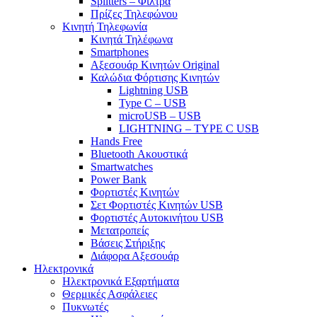
Splitters – Φίλτρα
Πρίζες Τηλεφώνου
Κινητή Τηλεφωνία
Κινητά Τηλέφωνα
Smartphones
Αξεσουάρ Κινητών Original
Καλώδια Φόρτισης Κινητών
Lightning USB
Type C – USB
microUSB – USB
LIGHTNING – TYPE C USB
Hands Free
Bluetooth Ακουστικά
Smartwatches
Power Bank
Φορτιστές Κινητών
Σετ Φορτιστές Κινητών USB
Φορτιστές Αυτοκινήτου USB
Μετατροπείς
Βάσεις Στήριξης
Διάφορα Αξεσουάρ
Ηλεκτρονικά
Ηλεκτρονικά Εξαρτήματα
Θερμικές Ασφάλειες
Πυκνωτές