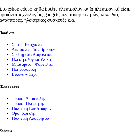
Στο eshop edepo.gr θα βρείτε ηλεκτρολογικά & ηλεκτρονικά είδη,
προϊόντα τεχνολογίας, gadgets, αξεσουάρ κινητών, καλώδια,
αντάπτορες, ηλεκτρικές συσκευές κ.α.
Προϊόντα
Σπίτι - Εποχιακά
Δικτυακά - Smartphones
Συστήματα Ασφαλείας
Ηλεκτρολογικό Υλικό
Μπαταρίες - Φορτιστές
Πληροφορική
Εικόνα - Ήχος
Πληροφορίες
Τρόποι Αποστολής
Τρόποι Πληρωμής
Πολιτική Επιστροφών
Όροι Χρήσης
Πολιτική Απορρήτου
Χρήσιμα