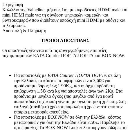
Περιγραφή
Καλώδιο της Valueline, μήκους 1m, με ακροδέκτες HDMI male και
mini HDMI male για τη σύνδεση ψηφιακών καμερών και
βιντεοκαμερών που διαθέτουν υποδοχή mini HDMI με οθόνες και
τηλεοράσεις.
Αποστολή & Πληρωμή
ΤΡΟΠΟΙ ΑΠΟΣΤΟΛΗΣ
Οι αποστολές γίνονται από τις συνεργαζόμενες εταιρείες
ταχυμεταφορών ΕΛΤΑ Courier ΠΟΡΤΑ-ΠΟΡΤΑ και BOX NOW.
Για αποστολές με
ΕΛΤΑ Courier ΠΟΡΤΑ-ΠΟΡΤΑ
σε όλη
την Ελλάδα, το κόστος μεταφορικών είναι 3,60€ για
προϊόντα με βάρος έως 1.99Kg, και υπάρχει πρόσθετη
επιβάρυνση 1.5€/ ανά kg για αποστολές άνω των 2Κg. Στα
προϊόντα με μεγάλο όγκος (πιο μεγάλα από ένα κουτί
παπουτσιών) η χρέωση γίνεται με ογκομετρική χρέωση. Στη
επιλογή (συνθήκη) χρέωση παραλήπτη χρεώνεστε από την
εταιρία μεταφοράς απευθείας.
Για αποστολές με
BOX NOW
σε όλη την Ελλάδα, κόστος
μεταφορικών για όλη την Ελλάδα είναι 2,50€. Παράλαβε το
ό,τι ώρα θες: Tα ΒΟΧ ΝΟW Locker λειτουργούν 24ώρες το