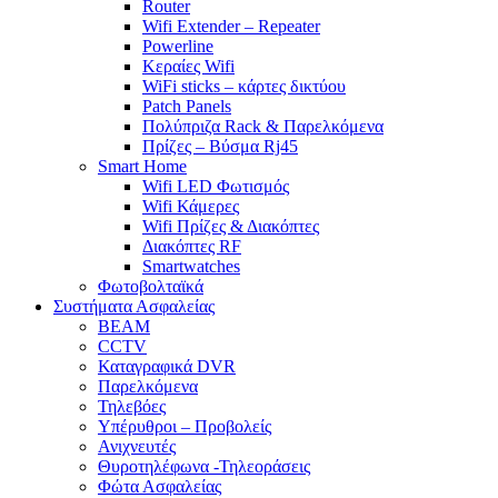
Router
Wifi Extender – Repeater
Powerline
Κεραίες Wifi
WiFi sticks – κάρτες δικτύου
Patch Panels
Πολύπριζα Rack & Παρελκόμενα
Πρίζες – Βύσμα Rj45
Smart Home
Wifi LED Φωτισμός
Wifi Κάμερες
Wifi Πρίζες & Διακόπτες
Διακόπτες RF
Smartwatches
Φωτοβολταϊκά
Συστήματα Ασφαλείας
BEAM
CCTV
Καταγραφικά DVR
Παρελκόμενα
Τηλεβόες
Υπέρυθροι – Προβολείς
Ανιχνευτές
Θυροτηλέφωνα -Τηλεοράσεις
Φώτα Ασφαλείας