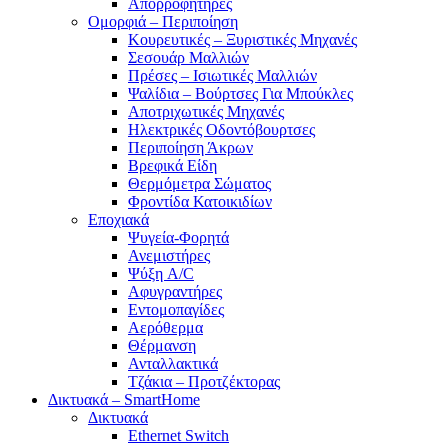
Απορροφητήρες
Ομορφιά – Περιποίηση
Κουρευτικές – Ξυριστικές Μηχανές
Σεσουάρ Μαλλιών
Πρέσες – Ισιωτικές Μαλλιών
Ψαλίδια – Βούρτσες Για Μπούκλες
Αποτριχωτικές Μηχανές
Ηλεκτρικές Οδοντόβουρτσες
Περιποίηση Άκρων
Βρεφικά Είδη
Θερμόμετρα Σώματος
Φροντίδα Κατοικιδίων
Εποχιακά
Ψυγεία-Φορητά
Ανεμιστήρες
Ψύξη A/C
Αφυγραντήρες
Εντομοπαγίδες
Αερόθερμα
Θέρμανση
Ανταλλακτικά
Τζάκια – Προτζέκτορας
Δικτυακά – SmartHome
Δικτυακά
Ethernet Switch