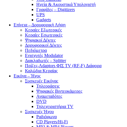
Ηχεία & Ακουστικά Υπολογιστή
Γραφίδες – Digitizers
UPS
Gadgets
Επίγεια – Δορυφορική Λήψη
Κεραίες Εξωτερικές
Κεραίες Εσωτερικές
Ψηφιακοί Δέκτες
Δορυφορικοί Δέκτες
Πεδιόμετρα
Ενισχυτές Modulator
Διακλαδωτές – Splitter
Πρίζες-Adaptors ΦΙΣ TV (RF-F) Διάφορα
Καλώδια Κεραίας
Εικόνα – Ήχος
Συσκευές Εικόνας
Τηλεοράσεις
Ψηφιακές Βιντεοκάμερες
Αναμεταδότες
DVD
Τηλεχειριστήρια TV
Συσκευές Ήχου
Ραδιόφωνα
CD Players/Hi-Fi
MP3 & MP4 Players