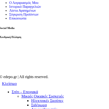
Ο Λογαριασμός Μου
Ιστορικό Παραγγελιών
Λίστα Αγαπημένων
Σύγκριση Προϊόντων
Επικοινωνία
Social Media
Χονδρική Πώληση
© edepo.gr | All rights reserved.
Κλείσιμο
Σπίτι – Εποχιακά
Μικρές Οικιακές Συσκευές
Ηλεκτρικές Σκούπες
Σιδέρωμα