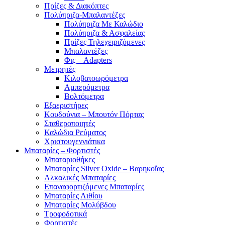
Πρίζες & Διακόπτες
Πολύπριζα-Μπαλαντέζες
Πολύπριζα Με Καλώδιο
Πολύπριζα & Ασφαλείας
Πρίζες Τηλεχειριζόμενες
Μπαλαντέζες
Φις – Adapters
Μετρητές
Κιλοβατοωρόμετρα
Αμπερόμετρα
Βολτόμετρα
Εξαεριστήρες
Κουδούνια – Μπουτόν Πόρτας
Σταθεροποιητές
Καλώδια Ρεύματος
Χριστουγεννιάτικα
Μπαταρίες – Φορτιστές
Μπαταριοθήκες
Μπαταρίες Silver Oxide – Βαρηκοΐας
Αλκαλικές Μπαταρίες
Επαναφορτιζόμενες Μπαταρίες
Μπαταρίες Λιθίου
Μπαταρίες Μολύβδου
Τροφοδοτικά
Φορτιστές