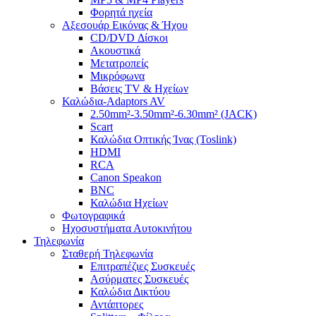
Φορητά ηχεία
Αξεσουάρ Εικόνας & Ήχου
CD/DVD Δίσκοι
Ακουστικά
Μετατροπείς
Μικρόφωνα
Βάσεις TV & Ηχείων
Καλώδια-Adaptors AV
2.50mm²-3.50mm²-6.30mm² (JACK)
Scart
Καλώδια Οπτικής Ίνας (Toslink)
HDMI
RCA
Canon Speakon
BNC
Καλώδια Ηχείων
Φωτογραφικά
Ηχοσυστήματα Αυτοκινήτου
Τηλεφωνία
Σταθερή Τηλεφωνία
Επιτραπέζιες Συσκευές
Ασύρματες Συσκευές
Καλώδια Δικτύου
Αντάπτορες