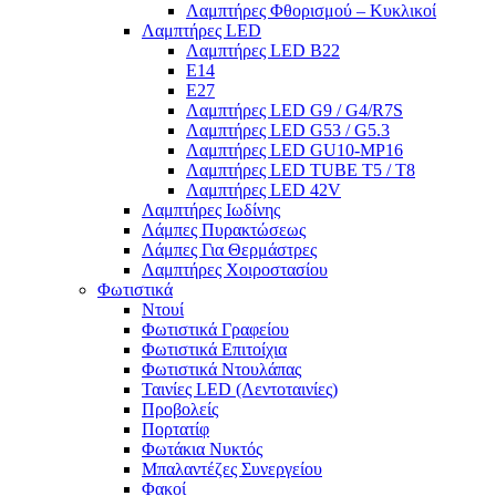
Λαμπτήρες Φθορισμού – Κυκλικοί
Λαμπτήρες LED
Λαμπτήρες LED B22
E14
E27
Λαμπτήρες LED G9 / G4/R7S
Λαμπτήρες LED G53 / G5.3
Λαμπτήρες LED GU10-ΜΡ16
Λαμπτήρες LED TUBE T5 / T8
Λαμπτήρες LED 42V
Λαμπτήρες Ιωδίνης
Λάμπες Πυρακτώσεως
Λάμπες Για Θερμάστρες
Λαμπτήρες Χοιροστασίου
Φωτιστικά
Ντουί
Φωτιστικά Γραφείου
Φωτιστικά Επιτοίχια
Φωτιστικά Ντουλάπας
Ταινίες LED (Λεντοταινίες)
Προβολείς
Πορτατίφ
Φωτάκια Νυκτός
Μπαλαντέζες Συνεργείου
Φακοί