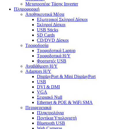
Μετατροπέας Τάσης Inverter
Πληροφορική
Αποθηκευτικά Μέσα
Εξωτερικοί Σκληροί Δίσκοι
Σκληροί Δίσκοι
USB Sticks
SD Cards
CD/DVD Δίσκοι
Τροφοδοσία
Τροφοδοτικά Laptop
Τροφοδοτικά Η/Υ
Φορτιστές USB
Αναβάθμιση Η/Υ
Adaptors Η/Υ
DisplayPort & Mini DisplayPort
USB
DVI & DMI
VGA
Σειριακό Null
Ethernet & POE & WiFi SMA
Περιφερειακά
Πληκτρολόγια
Ποντίκια Υπολογιστή
Bluetooth USB
Web Cameras