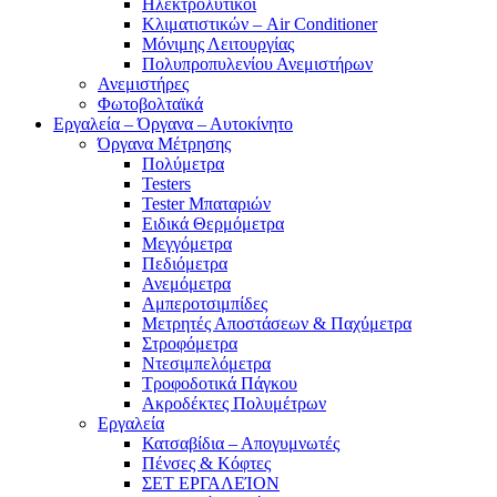
Ηλεκτρολυτικοί
Κλιματιστικών – Air Conditioner
Μόνιμης Λειτουργίας
Πολυπροπυλενίου Ανεμιστήρων
Ανεμιστήρες
Φωτοβολταϊκά
Εργαλεία – Όργανα – Αυτοκίνητο
Όργανα Μέτρησης
Πολύμετρα
Testers
Tester Μπαταριών
Ειδικά Θερμόμετρα
Μεγγόμετρα
Πεδιόμετρα
Ανεμόμετρα
Αμπεροτσιμπίδες
Μετρητές Αποστάσεων & Παχύμετρα
Στροφόμετρα
Ντεσιμπελόμετρα
Τροφοδοτικά Πάγκου
Ακροδέκτες Πολυμέτρων
Εργαλεία
Κατσαβίδια – Απογυμνωτές
Πένσες & Κόφτες
ΣΕΤ ΕΡΓΑΛΕΊΟΝ