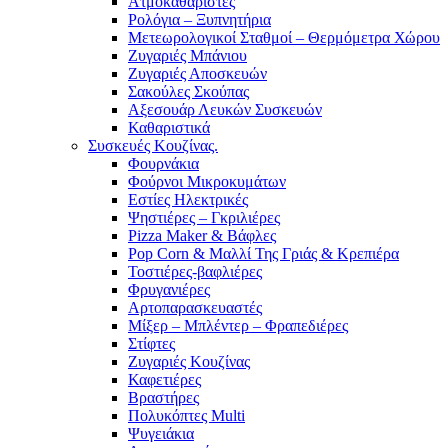
Ατμοκαθαριστές
Ρολόγια – Ξυπνητήρια
Μετεωρολογικοί Σταθμοί – Θερμόμετρα Χώρου
Ζυγαριές Μπάνιου
Ζυγαριές Αποσκευών
Σακούλες Σκούπας
Αξεσουάρ Λευκών Συσκευών
Καθαριστικά
Συσκευές Κουζίνας.
Φουρνάκια
Φούρνοι Μικροκυμάτων
Εστίες Ηλεκτρικές
Ψηστιέρες – Γκριλιέρες
Pizza Maker & Βάφλες
Pop Corn & Μαλλί Της Γριάς & Κρεπιέρα
Τοστιέρες-βαφλιέρες
Φρυγανιέρες
Αρτοπαρασκευαστές
Μίξερ – Μπλέντερ – Φραπεδιέρες
Στίφτες
Ζυγαριές Κουζίνας
Καφετιέρες
Βραστήρες
Πολυκόπτες Multi
Ψυγειάκια