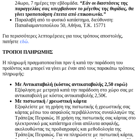
24ωρο, 7 ημέρες την εβδομάδα.
“Εάν οι διαστάσεις της
παραγγελίας σας υπερβαίνουν το μέγεθος της θυρίδας, θα
γίνει τροποποίηση έπειτα από επικοινωνία.”
Παραλαβή από το φυσικό κατάστημα, διεύθυνση:
Παπαδιαμαντοπούλου 50, Αθήνα, Τ.Κ. 15771
Για περισσότερες λεπτομέρειες για τους τρόπους αποστολής,
πατήστε
εδώ.
ΤΡΟΠΟΙ ΠΛΗΡΩΜΗΣ
Η πληρωμή πραγματοποιείται πριν ή κατά την παράδοση του
προϊόντος και μπορεί να γίνει με έναν από τους παρακάτω τρόπους
πληρωμής:
Με Αντικαταβολή (κόστος αντικαταβολής 2,50 ευρώ)
Εξόφληση με μετρητά κατά την παράδοση στο χώρο σας με
αντικαταβολή με κόστος αντικαταβολής 2,50€.
Με πιστωτική / χρεωστική κάρτα
Εξοφλείστε με τη χρήση της πιστωτικής ή χρεωστικής σας
κάρτας μέσω του ασφαλούς περιβάλλοντος συναλλαγών της
Τράπεζας Πειραιώς. Η χρήση της πιστωτικής σας κάρτας στο
ηλεκτρονικό μας κατάστημα είναι απόλυτα ασφαλής,
ακολουθώντας τις προδιαγραφές και μεθοδολογία της
Τράπεζας Πειραιώς. Για να πληρώσετε με πιστωτική κάρτα,