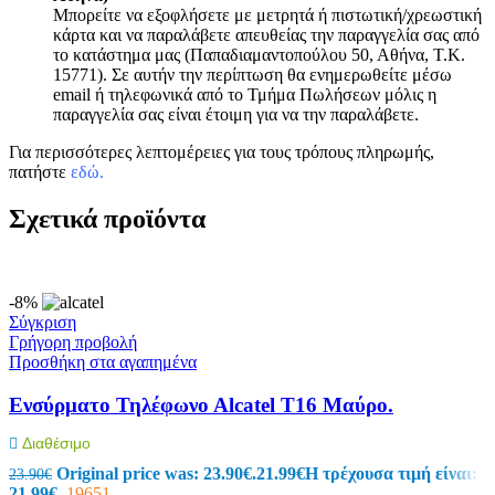
Μπορείτε να εξοφλήσετε με μετρητά ή πιστωτική/χρεωστική
κάρτα και να παραλάβετε απευθείας την παραγγελία σας από
το κατάστημα μας (Παπαδιαμαντοπούλου 50, Αθήνα, Τ.Κ.
15771). Σε αυτήν την περίπτωση θα ενημερωθείτε μέσω
email ή τηλεφωνικά από το Τμήμα Πωλήσεων μόλις η
παραγγελία σας είναι έτοιμη για να την παραλάβετε.
Για περισσότερες λεπτομέρειες για τους τρόπους πληρωμής,
πατήστε
εδώ
.
Σχετικά προϊόντα
-8%
Σύγκριση
Γρήγορη προβολή
Προσθήκη στα αγαπημένα
Ενσύρματο Τηλέφωνο Αlcatel T16 Μαύρο.
Διαθέσιμο
Original price was: 23.90€.
21.99
€
Η τρέχουσα τιμή είναι:
23.90
€
21.99€.
19651