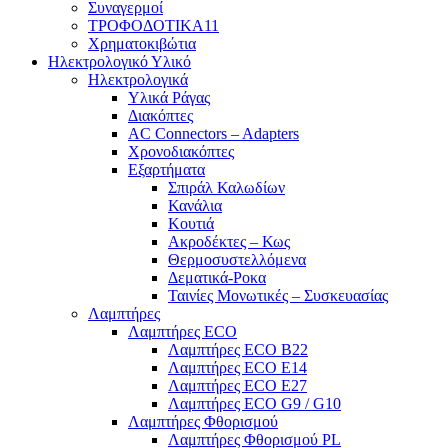
Συναγερμοί
ΤΡΟΦΟΔΟΤΙΚΑ11
Χρηματοκιβώτια
Ηλεκτρολογικό Υλικό
Ηλεκτρολογικά
Υλικά Ράγας
Διακόπτες
AC Connectors – Adapters
Χρονοδιακόπτες
Εξαρτήματα
Σπιράλ Καλωδίων
Κανάλια
Κουτιά
Ακροδέκτες – Κως
Θερμοσυστελλόμενα
Δεματικά-Ροκα
Ταινίες Μονωτικές – Συσκευασίας
Λαμπτήρες
Λαμπτήρες ECO
Λαμπτήρες ECO B22
Λαμπτήρες ECO E14
Λαμπτήρες ECO E27
Λαμπτήρες ECO G9 / G10
Λαμπτήρες Φθορισμού
Λαμπτήρες Φθορισμού PL