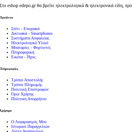
Εργαλεία
Στο eshop edepo.gr θα βρείτε ηλεκτρολογικά & ηλεκτρονικά είδη, προ
Πρέσες – Μυτοτσίμπιδα
Σπρέι – Καθαριστικά
Προϊόντα
Πιστόλια Σιλικόνης
Καταμετρητής Χαρτονομισμάτων
Μεγεθυντικοί Φακοί
Σπίτι - Εποχιακά
Δικτυακά - Smartphones
Παρελκόμενα Service
Συστήματα Ασφαλείας
Εργαλεία – Όργανα – Αυτοκίνητο
Ηλεκτρολογικό Υλικό
Ηλεκτρικά Εργαλεία
Μπαταρίες - Φορτιστές
Φακοί
Πληροφορική
Μπαλαντέζες Συνεργείου
Εικόνα - Ήχος
Είδη Αυτοκινήτου
Πληροφορίες
Τρόποι Αποστολής
Τρόποι Πληρωμής
Πολιτική Επιστροφών
Όροι Χρήσης
Πολιτική Απορρήτου
Χρήσιμα
Ο Λογαριασμός Μου
Ιστορικό Παραγγελιών
Λίστα Αγαπημένων