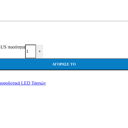
S ποσότητα
+
ΑΓΌΡΑΣΕ ΤΟ
ροφοδοτικά LED Ταινιών