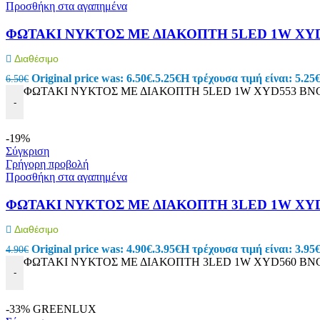
Power Bank
Προσθήκη στα αγαπημένα
Κινητή Τηλεφωνία
Φορτιστές Κινητών
ΦΩΤΑΚΙ ΝΥΚΤΟΣ ΜΕ ΔΙΑΚΟΠΤΗ 5LED 1W XY
Σετ Φορτιστές Κινητών USB
Φορτιστές Αυτοκινήτου USB
Διαθέσιμο
Μετατροπείς
Original price was: 6.50€.
5.25
€
Η τρέχουσα τιμή είναι: 5.25€
6.50
€
Selfie Stick
ΦΩΤΑΚΙ ΝΥΚΤΟΣ ΜΕ ΔΙΑΚΟΠΤΗ 5LED 1W XYD553 BNG 
Βάσεις Στήριξης
-
Διάφορα Αξεσουάρ
Συστήματα οπτικών ινών
Καλώδια οπτικής ινας
-19%
Εξαρτήματα οπτικών ινών
Σύγκριση
Εργαλεία οπτικών ινών
Γρήγορη προβολή
Ηλεκτρονικά
Προσθήκη στα αγαπημένα
Ηλεκτρονικά
ΦΩΤΑΚΙ ΝΥΚΤΟΣ ΜΕ ΔΙΑΚΟΠΤΗ 3LED 1W XY
Ηλεκτρονικά Εξαρτήματα
Θερμικές Ασφάλειες
Διαθέσιμο
Ανεμιστήρες
Original price was: 4.90€.
3.95
€
Η τρέχουσα τιμή είναι: 3.95€
Φωτοβολταϊκά
4.90
€
ΦΩΤΑΚΙ ΝΥΚΤΟΣ ΜΕ ΔΙΑΚΟΠΤΗ 3LED 1W XYD560 BNG 
Πυκνωτές
-
Ηλεκτρολυτικοί
Κλιματιστικών – Air Conditioner
Μόνιμης Λειτουργίας
-33%
GREENLUX
Πολυπροπυλενίου Ανεμιστήρων