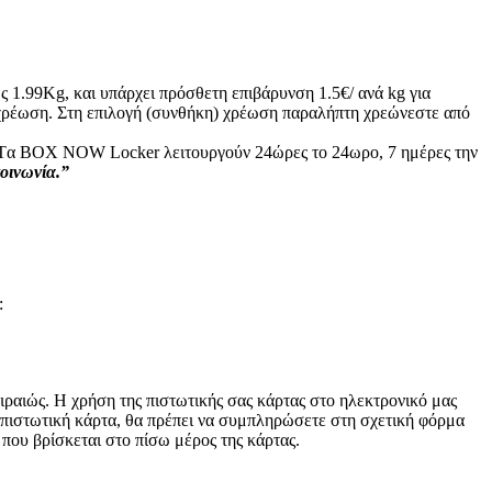
ς 1.99Kg, και υπάρχει πρόσθετη επιβάρυνση 1.5€/ ανά kg για
ή χρέωση. Στη επιλογή (συνθήκη) χρέωση παραλήπτη χρεώνεστε από
ς: Tα ΒΟΧ ΝΟW Locker λειτουργούν 24ώρες το 24ωρο, 7 ημέρες την
κοινωνία.”
:
ραιώς. Η χρήση της πιστωτικής σας κάρτας στο ηλεκτρονικό μας
 πιστωτική κάρτα, θα πρέπει να συμπληρώσετε στη σχετική φόρμα
 που βρίσκεται στο πίσω μέρος της κάρτας.