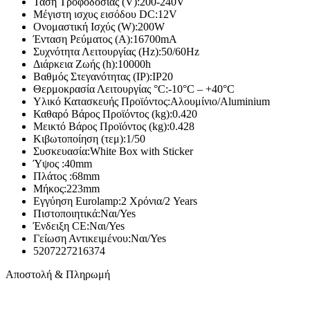
Τάση Τροφοδοσίας (V):
200-240V
Μέγιστη ισχυς εισόδου DC:
12V
Μπαταρίες – Φορτιστές
Ονομαστική Ισχύς (W):
200W
Μπαταριοθήκες
Ένταση Ρεύματος (Α):
16700mA
Μπαταρίες Silver Oxide – Βαρηκοΐας
Συχνότητα Λειτουργίας (Hz):
50/60Hz
Αλκαλικές Μπαταρίες
Διάρκεια Ζωής (h):
10000h
Επαναφορτιζόμενες Μπαταρίες
Βαθμός Στεγανότητας (IP):
IP20
Μπαταρίες Λιθίου
Θερμοκρασία Λειτουργίας °C:
-10°C – +40°C
Μπαταρίες Μολύβδου
Υλικό Κατασκευής Προϊόντος:
Αλουμίνιο/Aluminium
Τροφοδοτικά
Καθαρό Βάρος Προϊόντος (kg):
0.420
Φορτιστές
Μεικτό Βάρος Προϊόντος (kg):
0.428
Μετατροπέας Τάσης Inverter
Κιβωτοποίηση (τεμ):
1/50
Επίγεια – Δορυφορική Λήψη
Συσκευασία:
White Box with Sticker
Ύψος :
40mm
Επίγεια – Δορυφορική Λήψη
Πλάτος :
68mm
Κεραίες Εξωτερικές
Μήκος:
223mm
Κεραίες Εσωτερικές
Εγγύηση Eurolamp:
2 Χρόνια/2 Years
Ψηφιακοί Δέκτες
Πιστοποιητικά:
Ναι/Yes
Δορυφορικοί Δέκτες
Ένδειξη CE:
Ναι/Yes
Πεδιόμετρα
Γείωση Αντικειμένου:
Ναι/Yes
Ενισχυτές Modulator
5207227216374
Διακλαδωτές – Splitter
Πρίζες-Adaptors ΦΙΣ TV (RF-F) Διάφορα
Αποστολή & Πληρωμή
Καλώδια Κεραίας
Εικόνα – Ήχος