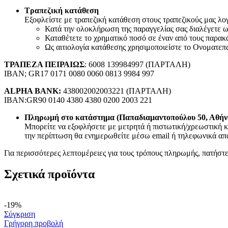
RCA
Τραπεζική κατάθεση
Canon Speakon
Εξοφλείστε με τραπεζική κατάθεση στους τραπεζικούς μας λογα
BNC
Κατά την ολοκλήρωση της παραγγελίας σας διαλέγετε
Καλώδια Ηχείων
Καταθέτετε το χρηματικό ποσό σε έναν από τους παρακ
Εικόνα – Ήχος
Ως αιτιολογία κατάθεσης χρησιμοποιείστε το Ονοματεπ
Φωτογραφικά
Ηχοσυστήματα Αυτοκινήτου
ΤΡΑΠΕΖΑ ΠΕΙΡΑΙΩΣ
: 6008 139984997 (ΠΑΡΤΑΛΗ)
Τηλεφωνία
IBAN; GR17 0171 0080 0060 0813 9984 997
Σταθερή Τηλεφωνία
ALPHA BANK:
438002002003221 (ΠΑΡΤΑΛΗ)
Επιτραπέζιες Συσκευές
IBAN:GR90 0140 4380 4380 0200 2003 221
Ασύρματες Συσκευές
Ακουστικά σταθερής τηλεφωνίας
Πληρωμή στο κατάστημα (Παπαδιαμαντοπούλου 50, Αθήν
Καλώδια Δικτύου
Μπορείτε να εξοφλήσετε με μετρητά ή πιστωτική/χρεωστική κ
Αντάπτορες
την περίπτωση θα ενημερωθείτε μέσω email ή τηλεφωνικά από
Splitters – Φίλτρα
Πρίζες Τηλεφώνου
Για περισσότερες λεπτομέρειες για τους τρόπους πληρωμής, πατήστ
Κινητή Τηλεφωνία
Κινητά Τηλέφωνα
Σχετικά προϊόντα
Smartphones
Αξεσουάρ Κινητών Original
Καλώδια Φόρτισης Κινητών
Hands Free
-19%
Bluetooth Ακουστικά
Σύγκριση
Smartwatches
Γρήγορη προβολή