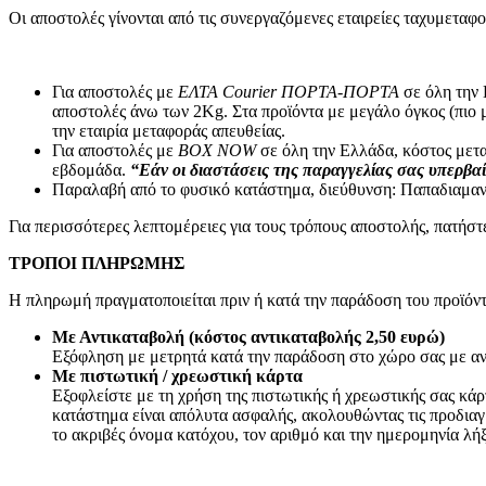
Συσκευές Εικόνας
Οι αποστολές γίνονται από τις συνεργαζόμενες εταιρείες ταχυ
Τηλεοράσεις
TV Box
Ψηφιακές Βιντεοκάμερες
Παιδικές Κάμερες
Για αποστολές με
ΕΛΤΑ Courier ΠΟΡΤΑ-ΠΟΡΤΑ
σε όλη την 
Αναμεταδότες
αποστολές άνω των 2Κg. Στα προϊόντα με μεγάλο όγκος (πιο 
DVD
την εταιρία μεταφοράς απευθείας.
Τηλεχειριστήρια TV
Για αποστολές με
BOX NOW
σε όλη την Ελλάδα, κόστος μετα
Συσκευές Ήχου
εβδομάδα.
“Εάν οι διαστάσεις της παραγγελίας σας υπερβαί
Πικάπ
Παραλαβή από το φυσικό κατάστημα, διεύθυνση: Παπαδιαμαν
Ραδιόφωνα
CD Players/Hi-Fi
Για περισσότερες λεπτομέρειες για τους τρόπους αποστολής, πατήσ
MP3 & MP4 Players
Φορητά ηχεία
ΤΡΟΠΟΙ ΠΛΗΡΩΜΗΣ
Αξεσουάρ Εικόνας & Ήχου
Η πληρωμή πραγματοποιείται πριν ή κατά την παράδοση του προϊόντ
CD/DVD Δίσκοι
Ακουστικά
Με Αντικαταβολή (κόστος αντικαταβολής 2,50 ευρώ)
Μετατροπείς
Εξόφληση με μετρητά κατά την παράδοση στο χώρο σας με αν
Μικρόφωνα
Με πιστωτική / χρεωστική κάρτα
Βάσεις TV & Ηχείων
Εξοφλείστε με τη χρήση της πιστωτικής ή χρεωστικής σας κά
Καλώδια-Adaptors AV
κατάστημα είναι απόλυτα ασφαλής, ακολουθώντας τις προδιαγ
2.50mm²-3.50mm²-6.30mm² (JACK)
το ακριβές όνομα κατόχου, τον αριθμό και την ημερομηνία λή
Scart
Καλώδια Οπτικής Ίνας (Toslink)
HDMI