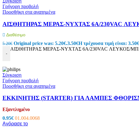
Σύγκριση
Εργαλεία – Όργανα – Αυτοκίνητο
Γρήγορη προβολή
Προσθήκη στα αγαπημένα
Όργανα Μέτρησης
Πολύμετρα
ΑΙΣΘΗΤΗΡΑΣ ΜΕΡΑΣ-ΝΥΧΤΑΣ 6A/230VAC ΛΕ
Testers
Tester Μπαταριών
Διαθέσιμο
Ειδικά Θερμόμετρα
Μεγγόμετρα
Original price was: 5.20€.
3.50
€
Η τρέχουσα τιμή είναι: 3.50€
5.20
€
Πεδιόμετρα
ΑΙΣΘΗΤΗΡΑΣ ΜΕΡΑΣ-ΝΥΧΤΑΣ 6A/230VAC ΛΕΥΚΟΣ/ΜΠΛ
Όργανα Μέτρησης
-
Ανεμόμετρα
Αμπεροτσιμπίδες
Μετρητές Αποστάσεων & Παχύμετρα
ΑΝΙΧΝΕΥΤΗΣ ΤΑΣΗΣ-ΚΑΛΩΔΙΩΝ
Σύγκριση
Στροφόμετρα
Γρήγορη προβολή
Ντεσιμπελόμετρα
Προσθήκη στα αγαπημένα
Τροφοδοτικά Πάγκου
Ακροδέκτες Πολυμέτρων
ΕΚΚΙΝΗΤΗΣ (STARTER) ΓΙΑ ΛΑΜΠΕΣ ΦΘΟΡΙΣΜΟ
Εργαλεία
Κατσαβίδια – Απογυμνωτές
Εξαντλημένο
Πένσες & Κόφτες
0.95
€
01.004.0068
Σετ Εργαλείων
Αγόρασε το
Ανιχνευτές Μετάλλων
Κολλητήρια – Εξαρτήματα
Κροκοδειλάκια