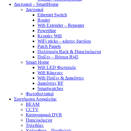
Δικτυακά – SmartHome
Δικτυακά
Ethernet Switch
Router
Wifi Extender – Repeater
Powerline
Κεραίες Wifi
WiFi sticks – κάρτες δικτύου
Patch Panels
Πολύπριζα Rack & Παρελκόμενα
Πρίζες – Βύσμα Rj45
Smart Home
Wifi LED Φωτισμός
Wifi Κάμερες
Wifi Πρίζες & Διακόπτες
Διακόπτες RF
Smartwatches
Φωτοβολταϊκά
Συστήματα Ασφαλείας
BEAM
CCTV
Καταγραφικά DVR
Παρελκόμενα
Τηλεβόες
Υπέρυθροι – Προβολείς