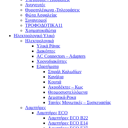
Ανιχνευτές
Θυροτηλέφωνα -Τηλεοράσεις
Φώτα Ασφαλείας
Συναγερμοί
ΤΡΟΦΟΔΟΤΙΚΑ11
Χρηματοκιβώτια
Ηλεκτρολογικό Υλικό
Ηλεκτρολογικά
Υλικά Ράγας
Διακόπτες
AC Connectors – Adapters
Χρονοδιακόπτες
Εξαρτήματα
Σπιράλ Καλωδίων
Κανάλια
Κουτιά
Ακροδέκτες – Κως
Θερμοσυστελλόμενα
Δεματικά-Ροκα
Ταινίες Μονωτικές – Συσκευασίας
Λαμπτήρες
Λαμπτήρες ECO
Λαμπτήρες ECO B22
Λαμπτήρες ECO E14