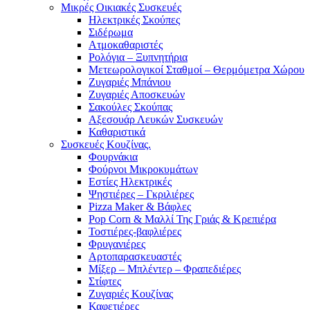
Μικρές Οικιακές Συσκευές
Ηλεκτρικές Σκούπες
Σιδέρωμα
Ατμοκαθαριστές
Ρολόγια – Ξυπνητήρια
Μετεωρολογικοί Σταθμοί – Θερμόμετρα Χώρου
Ζυγαριές Μπάνιου
Ζυγαριές Αποσκευών
Σακούλες Σκούπας
Αξεσουάρ Λευκών Συσκευών
Καθαριστικά
Συσκευές Κουζίνας.
Φουρνάκια
Φούρνοι Μικροκυμάτων
Εστίες Ηλεκτρικές
Ψηστιέρες – Γκριλιέρες
Pizza Maker & Βάφλες
Pop Corn & Μαλλί Της Γριάς & Κρεπιέρα
Τοστιέρες-βαφλιέρες
Φρυγανιέρες
Αρτοπαρασκευαστές
Μίξερ – Μπλέντερ – Φραπεδιέρες
Στίφτες
Ζυγαριές Κουζίνας
Καφετιέρες