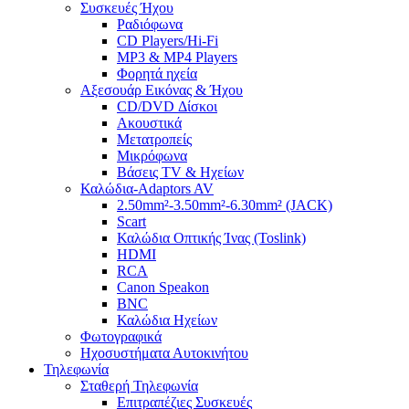
Συσκευές Ήχου
Ραδιόφωνα
CD Players/Hi-Fi
MP3 & MP4 Players
Φορητά ηχεία
Αξεσουάρ Εικόνας & Ήχου
CD/DVD Δίσκοι
Ακουστικά
Μετατροπείς
Μικρόφωνα
Βάσεις TV & Ηχείων
Καλώδια-Adaptors AV
2.50mm²-3.50mm²-6.30mm² (JACK)
Scart
Καλώδια Οπτικής Ίνας (Toslink)
HDMI
RCA
Canon Speakon
BNC
Καλώδια Ηχείων
Φωτογραφικά
Ηχοσυστήματα Αυτοκινήτου
Τηλεφωνία
Σταθερή Τηλεφωνία
Επιτραπέζιες Συσκευές