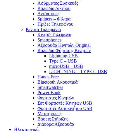
Ασύρματες Συσκευές
Καλώδια Δικτύου
Αντάπτορες
Splitters – Φίλτρα
Πρίζες Τηλεφώνου
Κινητή Τηλεφωνία
Κινητά Τηλέφωνα
Smartphones
Αξεσουάρ Κινητών Original
Καλώδια Φόρτισης Κινητών
Lightning USB
Type C – USB
microUSB – USB
LIGHTNING – TYPE C USB
Hands Free
Bluetooth Ακουστικά
Smartwatches
Power Bank
Φορτιστές Κινητών
Σετ Φορτιστές Κινητών USB
Φορτιστές Αυτοκινήτου USB
Μετατροπείς
Βάσεις Στήριξης
Διάφορα Αξεσουάρ
Ηλεκτρονικά