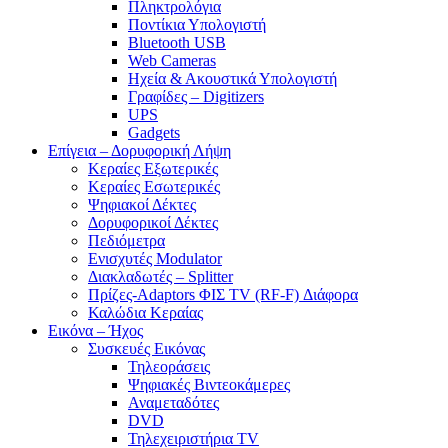
Πληκτρολόγια
Ποντίκια Υπολογιστή
Bluetooth USB
Web Cameras
Ηχεία & Ακουστικά Υπολογιστή
Γραφίδες – Digitizers
UPS
Gadgets
Επίγεια – Δορυφορική Λήψη
Κεραίες Εξωτερικές
Κεραίες Εσωτερικές
Ψηφιακοί Δέκτες
Δορυφορικοί Δέκτες
Πεδιόμετρα
Ενισχυτές Modulator
Διακλαδωτές – Splitter
Πρίζες-Adaptors ΦΙΣ TV (RF-F) Διάφορα
Καλώδια Κεραίας
Εικόνα – Ήχος
Συσκευές Εικόνας
Τηλεοράσεις
Ψηφιακές Βιντεοκάμερες
Αναμεταδότες
DVD
Τηλεχειριστήρια TV