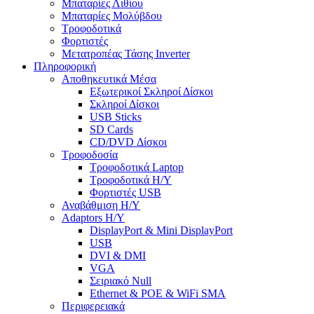
Μπαταρίες Λιθίου
Μπαταρίες Μολύβδου
Τροφοδοτικά
Φορτιστές
Μετατροπέας Τάσης Inverter
Πληροφορική
Αποθηκευτικά Μέσα
Εξωτερικοί Σκληροί Δίσκοι
Σκληροί Δίσκοι
USB Sticks
SD Cards
CD/DVD Δίσκοι
Τροφοδοσία
Τροφοδοτικά Laptop
Τροφοδοτικά Η/Υ
Φορτιστές USB
Αναβάθμιση Η/Υ
Adaptors Η/Υ
DisplayPort & Mini DisplayPort
USB
DVI & DMI
VGA
Σειριακό Null
Ethernet & POE & WiFi SMA
Περιφερειακά