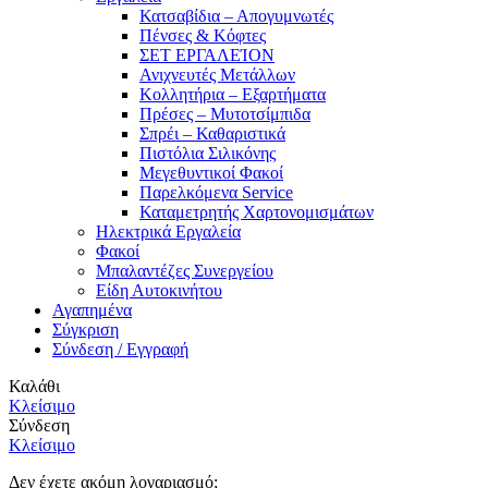
Κατσαβίδια – Απογυμνωτές
Πένσες & Κόφτες
ΣΕΤ ΕΡΓΑΛΕΊΟΝ
Ανιχνευτές Μετάλλων
Κολλητήρια – Εξαρτήματα
Πρέσες – Μυτοτσίμπιδα
Σπρέι – Καθαριστικά
Πιστόλια Σιλικόνης
Μεγεθυντικοί Φακοί
Παρελκόμενα Service
Καταμετρητής Χαρτονομισμάτων
Ηλεκτρικά Εργαλεία
Φακοί
Μπαλαντέζες Συνεργείου
Είδη Αυτοκινήτου
Αγαπημένα
Σύγκριση
Σύνδεση / Εγγραφή
Καλάθι
Κλείσιμο
Σύνδεση
Κλείσιμο
Δεν έχετε ακόμη λογαριασμό;