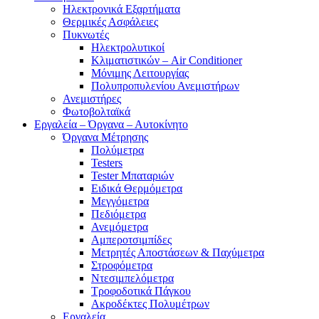
Ηλεκτρονικά Εξαρτήματα
Θερμικές Ασφάλειες
Πυκνωτές
Ηλεκτρολυτικοί
Κλιματιστικών – Air Conditioner
Μόνιμης Λειτουργίας
Πολυπροπυλενίου Ανεμιστήρων
Ανεμιστήρες
Φωτοβολταϊκά
Εργαλεία – Όργανα – Αυτοκίνητο
Όργανα Μέτρησης
Πολύμετρα
Testers
Tester Μπαταριών
Ειδικά Θερμόμετρα
Μεγγόμετρα
Πεδιόμετρα
Ανεμόμετρα
Αμπεροτσιμπίδες
Μετρητές Αποστάσεων & Παχύμετρα
Στροφόμετρα
Ντεσιμπελόμετρα
Τροφοδοτικά Πάγκου
Ακροδέκτες Πολυμέτρων
Εργαλεία