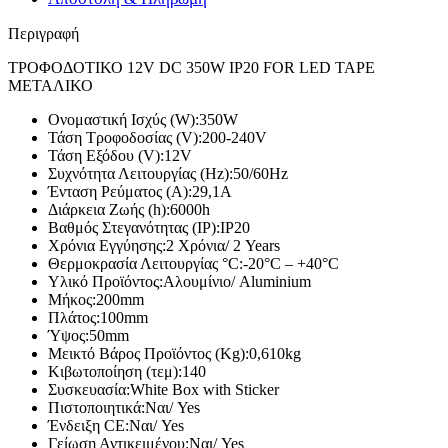
Περιγραφή
ΤΡΟΦΟΔΟΤΙΚΟ 12V DC 350W IP20 FOR LED TAPE
ΜΕΤΑΛΙΚΟ
Ονομαστική Ισχύς (W):
350W
Τάση Τροφοδοσίας (V):
200-240V
Τάση Εξόδου (V):
12V
Συχνότητα Λειτουργίας (Hz):
50/60Hz
Ένταση Ρεύματος (Α):
29,1A
Διάρκεια Ζωής (h):
6000h
Βαθμός Στεγανότητας (IP):
IP20
Χρόνια Εγγύησης:
2 Χρόνια/ 2 Years
Θερμοκρασία Λειτουργίας °C:
-20°C – +40°C
Υλικό Προϊόντος:
Αλουμίνιο/ Aluminium
Μήκος:
200mm
Πλάτος:
100mm
Ύψος:
50mm
Μεικτό Βάρος Προϊόντος (Kg):
0,610kg
Κιβωτοποίηση (τεμ):
140
Συσκευασία:
White Box with Sticker
Πιστοποιητικά:
Ναι/ Yes
Ένδειξη CE:
Ναι/ Yes
Γείωση Αντικειμένου:
Ναι/ Yes