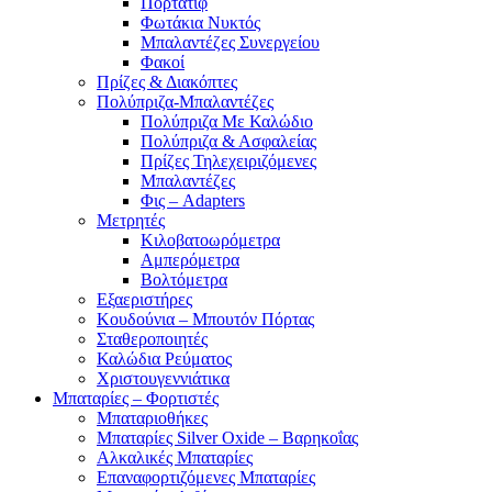
Πορτατίφ
Φωτάκια Νυκτός
Μπαλαντέζες Συνεργείου
Φακοί
Πρίζες & Διακόπτες
Πολύπριζα-Μπαλαντέζες
Πολύπριζα Με Καλώδιο
Πολύπριζα & Ασφαλείας
Πρίζες Τηλεχειριζόμενες
Μπαλαντέζες
Φις – Adapters
Μετρητές
Κιλοβατοωρόμετρα
Αμπερόμετρα
Βολτόμετρα
Εξαεριστήρες
Κουδούνια – Μπουτόν Πόρτας
Σταθεροποιητές
Καλώδια Ρεύματος
Χριστουγεννιάτικα
Μπαταρίες – Φορτιστές
Μπαταριοθήκες
Μπαταρίες Silver Oxide – Βαρηκοΐας
Αλκαλικές Μπαταρίες
Επαναφορτιζόμενες Μπαταρίες