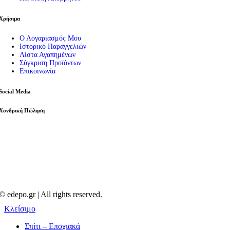
Χρήσιμα
Ο Λογαριασμός Μου
Ιστορικό Παραγγελιών
Λίστα Αγαπημένων
Σύγκριση Προϊόντων
Επικοινωνία
Social Media
Χονδρική Πώληση
© edepo.gr | All rights reserved.
Κλείσιμο
Σπίτι – Εποχιακά