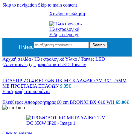
Skip to navigation
Skip to main content
Χονδρική πώληση
Search
Menu
Αρχική σελίδα
/
Ηλεκτρολογικό Υλικό
/
Ταινίες LED
(Λεντοταινίες)
/
Τροφοδοτικά LED Ταινιών
ΠΟΛΥΠΡΙΖΟ 4 ΘΕΣΕΩΝ UK ΜΕ ΚΑΛΩΔΙΟ 3M 3X1,25MM
ΜΕ ΠΡΟΣΤΑΣΙΑ ΕΠΑΦΩΝ
9.35
€
Επιστροφή στα προϊόντα
Ελεύθερος Απορροφητήρας 60 cm BRONXI BX-610 WH
65.00
€
Click to enlarge