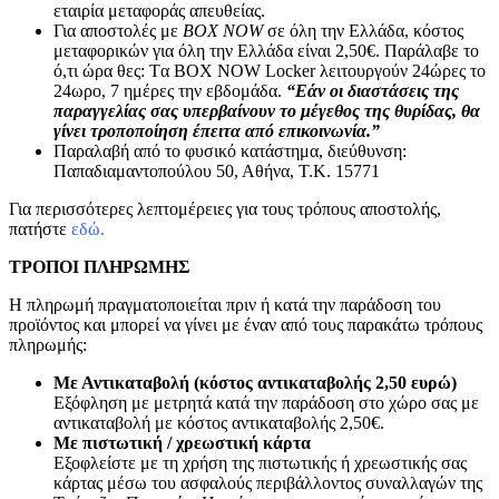
εταιρία μεταφοράς απευθείας.
Για αποστολές με
BOX NOW
σε όλη την Ελλάδα, κόστος
μεταφορικών για όλη την Ελλάδα είναι 2,50€. Παράλαβε το
ό,τι ώρα θες: Tα ΒΟΧ ΝΟW Locker λειτουργούν 24ώρες το
24ωρο, 7 ημέρες την εβδομάδα.
“Εάν οι διαστάσεις της
παραγγελίας σας υπερβαίνουν το μέγεθος της θυρίδας, θα
γίνει τροποποίηση έπειτα από επικοινωνία.”
Παραλαβή από το φυσικό κατάστημα, διεύθυνση:
Παπαδιαμαντοπούλου 50, Αθήνα, Τ.Κ. 15771
Για περισσότερες λεπτομέρειες για τους τρόπους αποστολής,
πατήστε
εδώ.
ΤΡΟΠΟΙ ΠΛΗΡΩΜΗΣ
Η πληρωμή πραγματοποιείται πριν ή κατά την παράδοση του
προϊόντος και μπορεί να γίνει με έναν από τους παρακάτω τρόπους
πληρωμής:
Με Αντικαταβολή (κόστος αντικαταβολής 2,50 ευρώ)
Εξόφληση με μετρητά κατά την παράδοση στο χώρο σας με
αντικαταβολή με κόστος αντικαταβολής 2,50€.
Με πιστωτική / χρεωστική κάρτα
Εξοφλείστε με τη χρήση της πιστωτικής ή χρεωστικής σας
κάρτας μέσω του ασφαλούς περιβάλλοντος συναλλαγών της