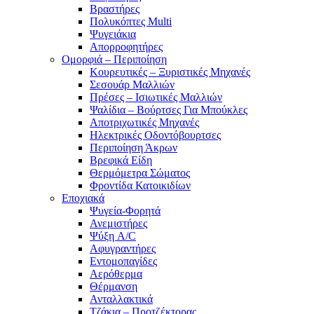
Βραστήρες
Πολυκόπτες Multi
Ψυγειάκια
Απορροφητήρες
Ομορφιά – Περιποίηση
Κουρευτικές – Ξυριστικές Μηχανές
Σεσουάρ Μαλλιών
Πρέσες – Ισιωτικές Μαλλιών
Ψαλίδια – Βούρτσες Για Μπούκλες
Αποτριχωτικές Μηχανές
Ηλεκτρικές Οδοντόβουρτσες
Περιποίηση Άκρων
Βρεφικά Είδη
Θερμόμετρα Σώματος
Φροντίδα Κατοικιδίων
Εποχιακά
Ψυγεία-Φορητά
Ανεμιστήρες
Ψύξη A/C
Αφυγραντήρες
Εντομοπαγίδες
Αερόθερμα
Θέρμανση
Ανταλλακτικά
Τζάκια – Προτζέκτορας