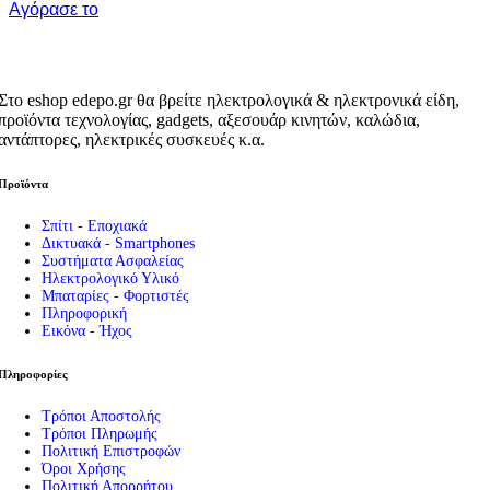
Αγόρασε το
Στο eshop edepo.gr θα βρείτε ηλεκτρολογικά & ηλεκτρονικά είδη,
προϊόντα τεχνολογίας, gadgets, αξεσουάρ κινητών, καλώδια,
αντάπτορες, ηλεκτρικές συσκευές κ.α.
Προϊόντα
Σπίτι - Εποχιακά
Δικτυακά - Smartphones
Συστήματα Ασφαλείας
Ηλεκτρολογικό Υλικό
Μπαταρίες - Φορτιστές
Πληροφορική
Εικόνα - Ήχος
Πληροφορίες
Τρόποι Αποστολής
Τρόποι Πληρωμής
Πολιτική Επιστροφών
Όροι Χρήσης
Πολιτική Απορρήτου