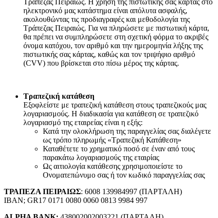
Τράπεζας Πειραιώς. Η χρήση της πιστωτικής σας κάρτας στο
ηλεκτρονικό μας κατάστημα είναι απόλυτα ασφαλής,
ακολουθώντας τις προδιαγραφές και μεθοδολογία της
Τράπεζας Πειραιώς. Για να πληρώσετε με πιστωτική κάρτα,
θα πρέπει να συμπληρώσετε στη σχετική φόρμα το ακριβές
όνομα κατόχου, τον αριθμό και την ημερομηνία λήξης της
πιστωτικής σας κάρτας, καθώς και τον τριψήφιο αριθμό
(CVV) που βρίσκεται στο πίσω μέρος της κάρτας.
Τραπεζική κατάθεση
Εξοφλείστε με τραπεζική κατάθεση στους τραπεζικούς μας
λογαριασμούς. Η διαδικασία για κατάθεση σε τραπεζικό
λογαριασμό της εταιρείας είναι η εξής:
Κατά την ολοκλήρωση της παραγγελίας σας διαλέγετε
ως τρόπο πληρωμής «Τραπεζική Κατάθεση»
Καταθέτετε το χρηματικό ποσό σε έναν από τους
παρακάτω λογαριασμούς της εταιρίας
Ως αιτιολογία κατάθεσης χρησιμοποιείστε το
Ονοματεπώνυμο σας ή τον κωδικό παραγγελίας σας
ΤΡΑΠΕΖΑ ΠΕΙΡΑΙΩΣ
: 6008 139984997 (ΠΑΡΤΑΛΗ)
IBAN; GR17 0171 0080 0060 0813 9984 997
ALPHA BANK:
438002002003221 (ΠΑΡΤΑΛΗ)