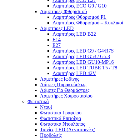
Λαμπτήρες ECO E27
Λαμπτήρες ECO G9 / G10
Λαμπτήρες Φθορισμού
Λαμπτήρες Φθορισμού PL
Λαμπτήρες Φθορισμού – Κυκλικοί
Λαμπτήρες LED
Λαμπτήρες LED B22
E14
E27
Λαμπτήρες LED G9 / G4/R7S
Λαμπτήρες LED G53 / G5.3
Λαμπτήρες LED GU10-ΜΡ16
Λαμπτήρες LED TUBE T5 / T8
Λαμπτήρες LED 42V
Λαμπτήρες Ιωδίνης
Λάμπες Πυρακτώσεως
Λάμπες Για Θερμάστρες
Λαμπτήρες Χοιροστασίου
Φωτιστικά
Ντουί
Φωτιστικά Γραφείου
Φωτιστικά Επιτοίχια
Φωτιστικά Ντουλάπας
Ταινίες LED (Λεντοταινίες)
Προβολείς