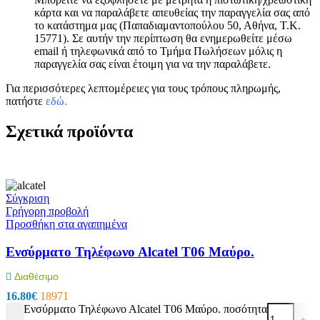
κάρτα και να παραλάβετε απευθείας την παραγγελία σας από
το κατάστημα μας (Παπαδιαμαντοπούλου 50, Αθήνα, Τ.Κ.
15771). Σε αυτήν την περίπτωση θα ενημερωθείτε μέσω
email ή τηλεφωνικά από το Τμήμα Πωλήσεων μόλις η
παραγγελία σας είναι έτοιμη για να την παραλάβετε.
Για περισσότερες λεπτομέρειες για τους τρόπους πληρωμής,
πατήστε
εδώ
.
Σχετικά προϊόντα
Σύγκριση
Γρήγορη προβολή
Προσθήκη στα αγαπημένα
Ενσύρματο Τηλέφωνο Αlcatel T06 Μαύρο.
Διαθέσιμο
16.80
€
18971
Ενσύρματο Τηλέφωνο Αlcatel T06 Μαύρο. ποσότητα
-
+