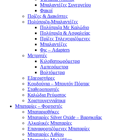
Μπαλαντέζες Συνεργείου
Φακοί
Πρίζες & Διακόπτες
Πολύπριζα-Μπαλαντέζες
Πολύπριζα Με Καλώδιο
Πολύπριζα & Ασφαλείας
Πρίζες Τηλεχειριζόμενες
Μπαλαντέζες
Φις – Adapters
Μετρητές
Κιλοβατοωρόμετρα
Αμπερόμετρα
Βολτόμετρα
Εξαεριστήρες
Κουδούνια – Μπουτόν Πόρτας
Σταθεροποιητές
Καλώδια Ρεύματος
Χριστουγεννιάτικα
Μπαταρίες – Φορτιστές
Μπαταριοθήκες
Μπαταρίες Silver Oxide – Βαρηκοΐας
Αλκαλικές Μπαταρίες
Επαναφορτιζόμενες Μπαταρίες
Μπαταρίες Λιθίου
Μπαταρίες Μολύβδου