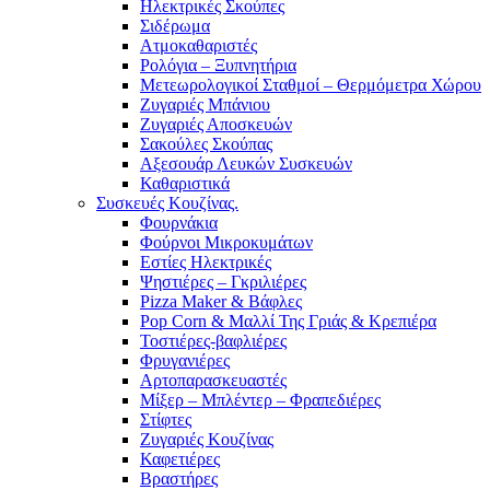
Ηλεκτρικές Σκούπες
Σιδέρωμα
Ατμοκαθαριστές
Ρολόγια – Ξυπνητήρια
Μετεωρολογικοί Σταθμοί – Θερμόμετρα Χώρου
Ζυγαριές Μπάνιου
Ζυγαριές Αποσκευών
Σακούλες Σκούπας
Αξεσουάρ Λευκών Συσκευών
Καθαριστικά
Συσκευές Κουζίνας.
Φουρνάκια
Φούρνοι Μικροκυμάτων
Εστίες Ηλεκτρικές
Ψηστιέρες – Γκριλιέρες
Pizza Maker & Βάφλες
Pop Corn & Μαλλί Της Γριάς & Κρεπιέρα
Τοστιέρες-βαφλιέρες
Φρυγανιέρες
Αρτοπαρασκευαστές
Μίξερ – Μπλέντερ – Φραπεδιέρες
Στίφτες
Ζυγαριές Κουζίνας
Καφετιέρες
Βραστήρες