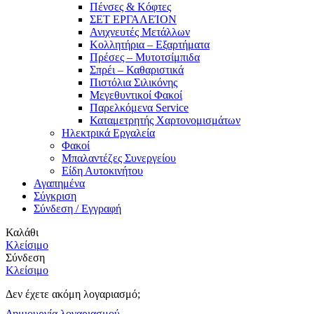
Πένσες & Κόφτες
ΣΕΤ ΕΡΓΑΛΕΊΟΝ
Ανιχνευτές Μετάλλων
Κολλητήρια – Εξαρτήματα
Πρέσες – Μυτοτσίμπιδα
Σπρέι – Καθαριστικά
Πιστόλια Σιλικόνης
Μεγεθυντικοί Φακοί
Παρελκόμενα Service
Καταμετρητής Χαρτονομισμάτων
Ηλεκτρικά Εργαλεία
Φακοί
Μπαλαντέζες Συνεργείου
Είδη Αυτοκινήτου
Αγαπημένα
Σύγκριση
Σύνδεση / Εγγραφή
Καλάθι
Κλείσιμο
Σύνδεση
Κλείσιμο
Δεν έχετε ακόμη λογαριασμό;
Δημιουργία λογαριασμού