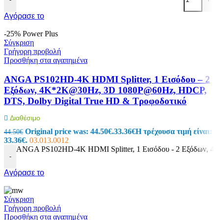
Αγόρασε το
-25%
Power Plus
Σύγκριση
Γρήγορη προβολή
Προσθήκη στα αγαπημένα
ANGA PS102HD-4K HDMI Splitter, 1 Εισόδου – 2
Εξόδων, 4K*2K@30Hz, 3D 1080P@60Hz, HDCP,
DTS, Dolby Digital True HD & Τροφοδοτικό
Διαθέσιμο
Original price was: 44.50€.
33.36
€
Η τρέχουσα τιμή είναι:
44.50
€
33.36€.
03.013.0012
ANGA PS102HD-4K HDMI Splitter, 1 Εισόδου - 2 Εξόδων, 4
-
Αγόρασε το
Σύγκριση
Γρήγορη προβολή
Προσθήκη στα αγαπημένα