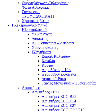
Θυροτηλέφωνα -Τηλεοράσεις
Φώτα Ασφαλείας
Συναγερμοί
ΤΡΟΦΟΔΟΤΙΚΑ11
Χρηματοκιβώτια
Ηλεκτρολογικό Υλικό
Ηλεκτρολογικά
Υλικά Ράγας
Διακόπτες
AC Connectors – Adapters
Χρονοδιακόπτες
Εξαρτήματα
Σπιράλ Καλωδίων
Κανάλια
Κουτιά
Ακροδέκτες – Κως
Θερμοσυστελλόμενα
Δεματικά-Ροκα
Ταινίες Μονωτικές – Συσκευασίας
Λαμπτήρες
Λαμπτήρες ECO
Λαμπτήρες ECO B22
Λαμπτήρες ECO E14
Λαμπτήρες ECO E27
Λαμπτήρες ECO G9 / G10