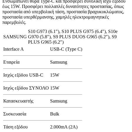
Ενσωματώνει θύρα Type-C και προσφέρει συνολική ισχύ εξόδου
έως 15W. Προσφέρει πολλαπλές δυνατότητες προστασίας, όπως
προστασία από υπερβολική τάση, προστασία βραχυκυκλώματος,
προστασία υπερθέρμανσης, χαμηλές ηλεκτρομαγνητικές
παρεμβολές.
S10 G973 (6.1″)
,
S10 PLUS G975 (6.4″)
,
S10e
SAMSUNG
G970 (5.8″)
,
S9 PLUS DUOS G965 (6.2″)
,
S9
PLUS G965 (6.2″)
Interface A
USB-C (Type C)
Εταιρεία
Samsung
Ισχύς εξόδου USB-C
15W
Ισχύς εξόδου ΣΥΝΟΛΟ
15W
Κατασκευαστής
Samsung
Συσκευασία
Bulk
Τάση εξόδου
2.000mA (2A)