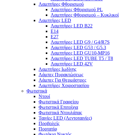
Λαμπτήρες Φθορισμού
Λαμπτήρες Φθορισμού PL
Λαμπτήρες Φθορισμού – Κυκλικοί
Λαμπτήρες LED
Λαμπτήρες LED B22
E14
E27
Λαμπτήρες LED G9 / G4/R7S
Λαμπτήρες LED G53 / G5.3
Λαμπτήρες LED GU10-ΜΡ16
Λαμπτήρες LED TUBE T5 / T8
Λαμπτήρες LED 42V
Λαμπτήρες Ιωδίνης
Λάμπες Πυρακτώσεως
Λάμπες Για Θερμάστρες
Λαμπτήρες Χοιροστασίου
Φωτιστικά
Ντουί
Φωτιστικά Γραφείου
Φωτιστικά Επιτοίχια
Φωτιστικά Ντουλάπας
Ταινίες LED (Λεντοταινίες)
Προβολείς
Πορτατίφ
Φωτάκια Νυκτός