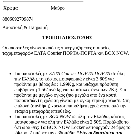
Χρώμα
Μαύρο
8806092709874
Αποστολή & Πληρωμή
ΤΡΟΠΟΙ ΑΠΟΣΤΟΛΗΣ
Οι αποστολές γίνονται από τις συνεργαζόμενες εταιρείες
ταχυμεταφορών ΕΛΤΑ Courier ΠΟΡΤΑ-ΠΟΡΤΑ και BOX NOW.
Για αποστολές με
ΕΛΤΑ Courier ΠΟΡΤΑ-ΠΟΡΤΑ
σε όλη
την Ελλάδα, το κόστος μεταφορικών είναι 3,60€ για
προϊόντα με βάρος έως 1.99Kg, και υπάρχει πρόσθετη
επιβάρυνση 1.5€/ ανά kg για αποστολές άνω των 2Κg. Στα
προϊόντα με μεγάλο όγκος (πιο μεγάλα από ένα κουτί
παπουτσιών) η χρέωση γίνεται με ογκομετρική χρέωση. Στη
επιλογή (συνθήκη) χρέωση παραλήπτη χρεώνεστε από την
εταιρία μεταφοράς απευθείας.
Για αποστολές με
BOX NOW
σε όλη την Ελλάδα, κόστος
μεταφορικών για όλη την Ελλάδα είναι 2,50€. Παράλαβε το
ό,τι ώρα θες: Tα ΒΟΧ ΝΟW Locker λειτουργούν 24ώρες το
24ωρο, 7 ημέρες την εβδομάδα.
“Εάν οι διαστάσεις της