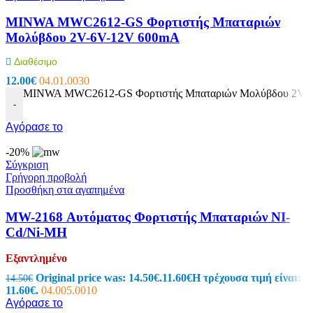
MINWA MWC2612-GS Φορτιστής Μπαταριών
Μολύβδου 2V-6V-12V 600mA
Διαθέσιμο
12.00
€
04.01.0030
MINWA MWC2612-GS Φορτιστής Μπαταριών Μολύβδου 2V-6
-
Αγόρασε το
-20%
Σύγκριση
Γρήγορη προβολή
Προσθήκη στα αγαπημένα
MW-2168 Αυτόματος Φορτιστής Μπαταριών NI-
Cd/Ni-MH
Εξαντλημένο
Original price was: 14.50€.
11.60
€
Η τρέχουσα τιμή είναι:
14.50
€
11.60€.
04.005.0010
Αγόρασε το