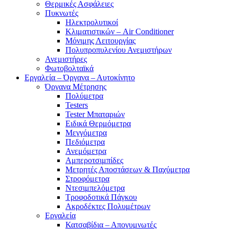
Θερμικές Ασφάλειες
Πυκνωτές
Ηλεκτρολυτικοί
Κλιματιστικών – Air Conditioner
Μόνιμης Λειτουργίας
Πολυπροπυλενίου Ανεμιστήρων
Ανεμιστήρες
Φωτοβολταϊκά
Εργαλεία – Όργανα – Αυτοκίνητο
Όργανα Μέτρησης
Πολύμετρα
Testers
Tester Μπαταριών
Ειδικά Θερμόμετρα
Μεγγόμετρα
Πεδιόμετρα
Ανεμόμετρα
Αμπεροτσιμπίδες
Μετρητές Αποστάσεων & Παχύμετρα
Στροφόμετρα
Ντεσιμπελόμετρα
Τροφοδοτικά Πάγκου
Ακροδέκτες Πολυμέτρων
Εργαλεία
Κατσαβίδια – Απογυμνωτές