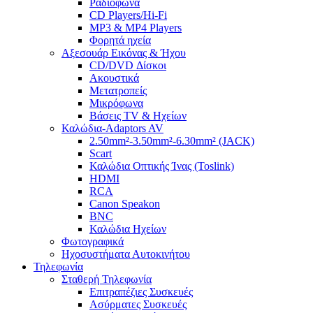
Ραδιόφωνα
CD Players/Hi-Fi
MP3 & MP4 Players
Φορητά ηχεία
Αξεσουάρ Εικόνας & Ήχου
CD/DVD Δίσκοι
Ακουστικά
Μετατροπείς
Μικρόφωνα
Βάσεις TV & Ηχείων
Καλώδια-Adaptors AV
2.50mm²-3.50mm²-6.30mm² (JACK)
Scart
Καλώδια Οπτικής Ίνας (Toslink)
HDMI
RCA
Canon Speakon
BNC
Καλώδια Ηχείων
Φωτογραφικά
Ηχοσυστήματα Αυτοκινήτου
Τηλεφωνία
Σταθερή Τηλεφωνία
Επιτραπέζιες Συσκευές
Ασύρματες Συσκευές