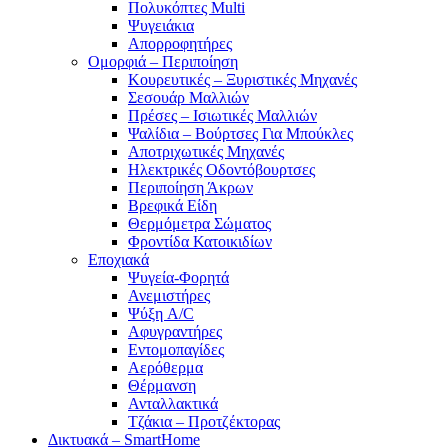
Πολυκόπτες Multi
Ψυγειάκια
Απορροφητήρες
Ομορφιά – Περιποίηση
Κουρευτικές – Ξυριστικές Μηχανές
Σεσουάρ Μαλλιών
Πρέσες – Ισιωτικές Μαλλιών
Ψαλίδια – Βούρτσες Για Μπούκλες
Αποτριχωτικές Μηχανές
Ηλεκτρικές Οδοντόβουρτσες
Περιποίηση Άκρων
Βρεφικά Είδη
Θερμόμετρα Σώματος
Φροντίδα Κατοικιδίων
Εποχιακά
Ψυγεία-Φορητά
Ανεμιστήρες
Ψύξη A/C
Αφυγραντήρες
Εντομοπαγίδες
Αερόθερμα
Θέρμανση
Ανταλλακτικά
Τζάκια – Προτζέκτορας
Δικτυακά – SmartHome