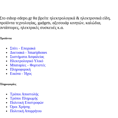
Στο eshop edepo.gr θα βρείτε ηλεκτρολογικά & ηλεκτρονικά είδη,
προϊόντα τεχνολογίας, gadgets, αξεσουάρ κινητών, καλώδια,
αντάπτορες, ηλεκτρικές συσκευές κ.α.
Προϊόντα
Σπίτι - Εποχιακά
Δικτυακά - Smartphones
Συστήματα Ασφαλείας
Ηλεκτρολογικό Υλικό
Μπαταρίες - Φορτιστές
Πληροφορική
Εικόνα - Ήχος
Πληροφορίες
Τρόποι Αποστολής
Τρόποι Πληρωμής
Πολιτική Επιστροφών
Όροι Χρήσης
Πολιτική Απορρήτου