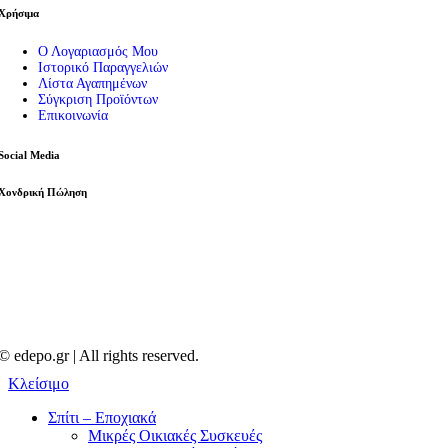
Χρήσιμα
Ο Λογαριασμός Μου
Ιστορικό Παραγγελιών
Λίστα Αγαπημένων
Σύγκριση Προϊόντων
Επικοινωνία
Social Media
Χονδρική Πώληση
© edepo.gr | All rights reserved.
Κλείσιμο
Σπίτι – Εποχιακά
Μικρές Οικιακές Συσκευές