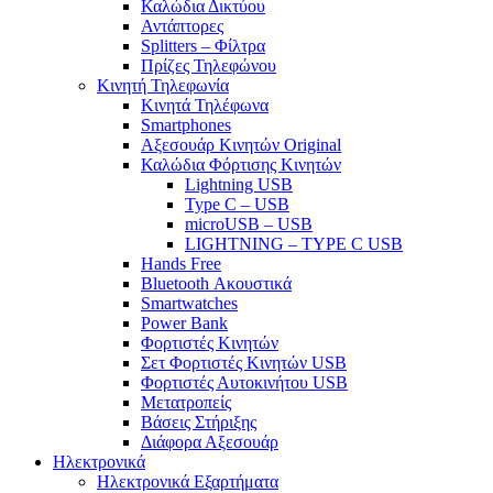
Καλώδια Δικτύου
Αντάπτορες
Splitters – Φίλτρα
Πρίζες Τηλεφώνου
Κινητή Τηλεφωνία
Κινητά Τηλέφωνα
Smartphones
Αξεσουάρ Κινητών Original
Καλώδια Φόρτισης Κινητών
Lightning USB
Type C – USB
microUSB – USB
LIGHTNING – TYPE C USB
Hands Free
Bluetooth Ακουστικά
Smartwatches
Power Bank
Φορτιστές Κινητών
Σετ Φορτιστές Κινητών USB
Φορτιστές Αυτοκινήτου USB
Μετατροπείς
Βάσεις Στήριξης
Διάφορα Αξεσουάρ
Ηλεκτρονικά
Ηλεκτρονικά Εξαρτήματα