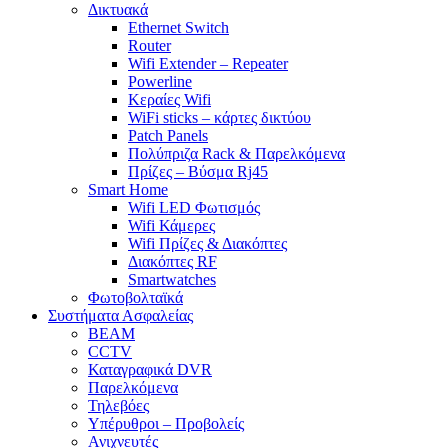
Δικτυακά
Ethernet Switch
Router
Wifi Extender – Repeater
Powerline
Κεραίες Wifi
WiFi sticks – κάρτες δικτύου
Patch Panels
Πολύπριζα Rack & Παρελκόμενα
Πρίζες – Βύσμα Rj45
Smart Home
Wifi LED Φωτισμός
Wifi Κάμερες
Wifi Πρίζες & Διακόπτες
Διακόπτες RF
Smartwatches
Φωτοβολταϊκά
Συστήματα Ασφαλείας
BEAM
CCTV
Καταγραφικά DVR
Παρελκόμενα
Τηλεβόες
Υπέρυθροι – Προβολείς
Ανιχνευτές