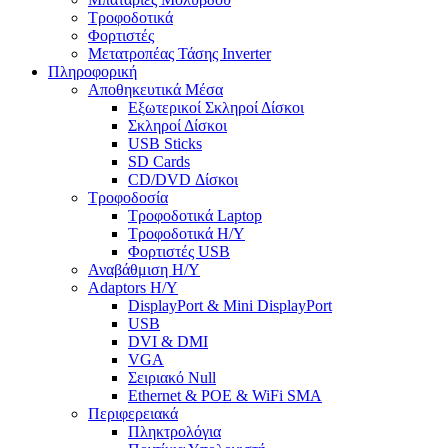
Τροφοδοτικά
Φορτιστές
Μετατροπέας Τάσης Inverter
Πληροφορική
Αποθηκευτικά Μέσα
Εξωτερικοί Σκληροί Δίσκοι
Σκληροί Δίσκοι
USB Sticks
SD Cards
CD/DVD Δίσκοι
Τροφοδοσία
Τροφοδοτικά Laptop
Τροφοδοτικά Η/Υ
Φορτιστές USB
Αναβάθμιση Η/Υ
Adaptors Η/Υ
DisplayPort & Mini DisplayPort
USB
DVI & DMI
VGA
Σειριακό Null
Ethernet & POE & WiFi SMA
Περιφερειακά
Πληκτρολόγια