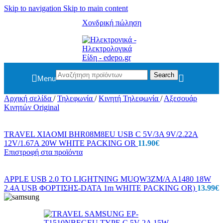
Skip to navigation
Skip to main content
Χονδρική πώληση
Search
Menu
Αρχική σελίδα
/
Τηλεφωνία
/
Κινητή Τηλεφωνία
/
Αξεσουάρ
Κινητών Original
TRAVEL XIAOMI BHR08M8EU USB C 5V/3A 9V/2.22A
12V/1.67A 20W WHITE PACKING OR
11.90
€
Επιστροφή στα προϊόντα
APPLE USB 2.0 TO LIGHTNING MUQW3ZM/A A1480 18W
2.4A USB ΦΟΡΤΙΣΗΣ-DATA 1m WHITE PACKING OR)
13.99
€