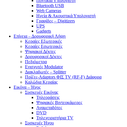
Ποντίκια Υπολογιστή
Bluetooth USB
Web Cameras
Ηχεία & Ακουστικά Υπολογιστή
Γραφίδες – Digitizers
UPS
Gadgets
Επίγεια – Δορυφορική Λήψη
Κεραίες Εξωτερικές
Κεραίες Εσωτερικές
Ψηφιακοί Δέκτες
Δορυφορικοί Δέκτες
Πεδιόμετρα
Ενισχυτές Modulator
Διακλαδωτές – Splitter
Πρίζες-Adaptors ΦΙΣ TV (RF-F) Διάφορα
Καλώδια Κεραίας
Εικόνα – Ήχος
Συσκευές Εικόνας
Τηλεοράσεις
Ψηφιακές Βιντεοκάμερες
Αναμεταδότες
DVD
Τηλεχειριστήρια TV
Συσκευές Ήχου