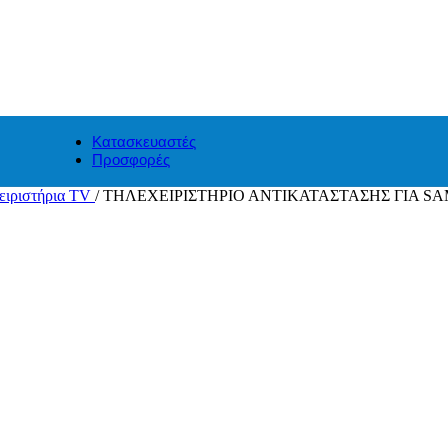
Κατασκευαστές
Προσφορές
ειριστήρια TV
/
ΤΗΛΕΧΕΙΡΙΣΤΗΡΙΟ ΑΝΤΙΚΑΤΑΣΤΑΣΗΣ ΓΙΑ S
WIFI CONTROLLER ΜΕ ΜΟΥΣΙΚΗ IP20
Original price was: 
44.99
€