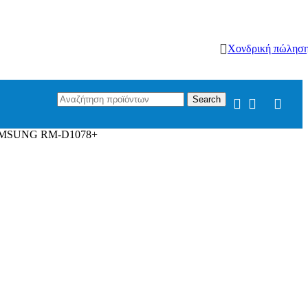
Χονδρική πώλησ
Search
AMSUNG RM-D1078+
44.99€.
29.50
€
Η τρέχουσα τιμή είναι: 29.50€.