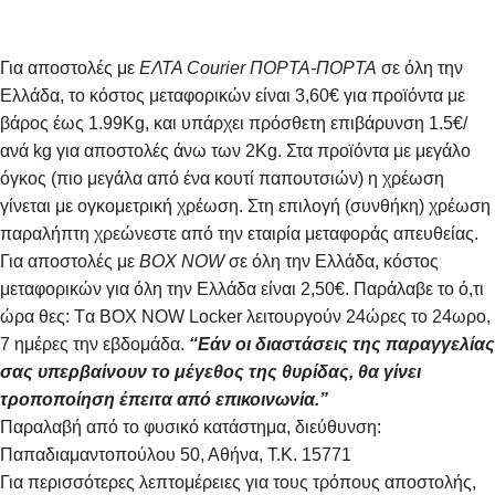
Για αποστολές με
ΕΛΤΑ Courier ΠΟΡΤΑ-ΠΟΡΤΑ
σε όλη την
Ελλάδα, το κόστος μεταφορικών είναι 3,60€ για προϊόντα με
βάρος έως 1.99Kg, και υπάρχει πρόσθετη επιβάρυνση 1.5€/
ανά kg για αποστολές άνω των 2Κg. Στα προϊόντα με μεγάλο
όγκος (πιο μεγάλα από ένα κουτί παπουτσιών) η χρέωση
γίνεται με ογκομετρική χρέωση. Στη επιλογή (συνθήκη) χρέωση
παραλήπτη χρεώνεστε από την εταιρία μεταφοράς απευθείας.
Για αποστολές με
BOX NOW
σε όλη την Ελλάδα, κόστος
μεταφορικών για όλη την Ελλάδα είναι 2,50€. Παράλαβε το ό,τι
ώρα θες: Tα ΒΟΧ ΝΟW Locker λειτουργούν 24ώρες το 24ωρο,
7 ημέρες την εβδομάδα.
“Εάν οι διαστάσεις της παραγγελίας
σας υπερβαίνουν το μέγεθος της θυρίδας, θα γίνει
τροποποίηση έπειτα από επικοινωνία.”
Παραλαβή από το φυσικό κατάστημα, διεύθυνση:
Παπαδιαμαντοπούλου 50, Αθήνα, Τ.Κ. 15771
Για περισσότερες λεπτομέρειες για τους τρόπους αποστολής,