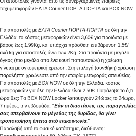
Οι αποστολές γίνονται από τις συνεργαζόμενες εταιρείες
ταχυμεταφορών ΕΛΤΑ Courier ΠΟΡΤΑ-ΠΟΡΤΑ και BOX NOW.
Για αποστολές με
ΕΛΤΑ Courier ΠΟΡΤΑ-ΠΟΡΤΑ
σε όλη την
Ελλάδα, το κόστος μεταφορικών είναι 3,60€ για προϊόντα με
βάρος έως 1.99Kg, και υπάρχει πρόσθετη επιβάρυνση 1.5€/
ανά kg για αποστολές άνω των 2Κg. Στα προϊόντα με μεγάλο
όγκος (πιο μεγάλα από ένα κουτί παπουτσιών) η χρέωση
γίνεται με ογκομετρική χρέωση. Στη επιλογή (συνθήκη) χρέωση
παραλήπτη χρεώνεστε από την εταιρία μεταφοράς απευθείας.
Για αποστολές με
BOX NOW
σε όλη την Ελλάδα, κόστος
μεταφορικών για όλη την Ελλάδα είναι 2,50€. Παράλαβε το ό,τι
ώρα θες: Tα ΒΟΧ ΝΟW Locker λειτουργούν 24ώρες το 24ωρο,
7 ημέρες την εβδομάδα.
“Εάν οι διαστάσεις της παραγγελίας
σας υπερβαίνουν το μέγεθος της θυρίδας, θα γίνει
τροποποίηση έπειτα από επικοινωνία.”
Παραλαβή από το φυσικό κατάστημα, διεύθυνση: