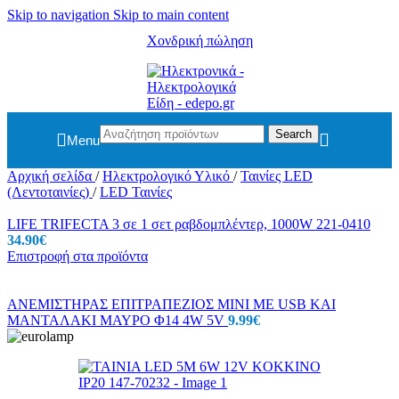
Skip to navigation
Skip to main content
Χονδρική πώληση
Search
Menu
Αρχική σελίδα
/
Ηλεκτρολογικό Υλικό
/
Ταινίες LED
(Λεντοταινίες)
/
LED Ταινίες
LIFE TRIFECTA 3 σε 1 σετ ραβδομπλέντερ, 1000W 221-0410
34.90
€
Επιστροφή στα προϊόντα
ΑΝΕΜΙΣΤΗΡΑΣ ΕΠΙΤΡΑΠΕΖΙΟΣ MINI ΜΕ USΒ ΚΑΙ
ΜΑΝΤΑΛΑΚΙ ΜΑΥΡΟ Φ14 4W 5V
9.99
€