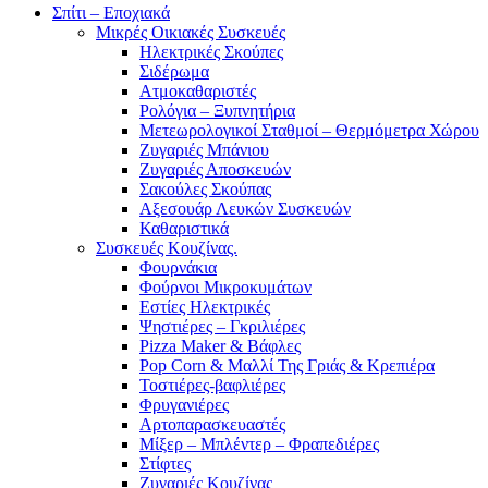
Σπίτι – Εποχιακά
Μικρές Οικιακές Συσκευές
Ηλεκτρικές Σκούπες
Σιδέρωμα
Ατμοκαθαριστές
Ρολόγια – Ξυπνητήρια
Μετεωρολογικοί Σταθμοί – Θερμόμετρα Χώρου
Ζυγαριές Μπάνιου
Ζυγαριές Αποσκευών
Σακούλες Σκούπας
Αξεσουάρ Λευκών Συσκευών
Καθαριστικά
Συσκευές Κουζίνας.
Φουρνάκια
Φούρνοι Μικροκυμάτων
Εστίες Ηλεκτρικές
Ψηστιέρες – Γκριλιέρες
Pizza Maker & Βάφλες
Pop Corn & Μαλλί Της Γριάς & Κρεπιέρα
Τοστιέρες-βαφλιέρες
Φρυγανιέρες
Αρτοπαρασκευαστές
Μίξερ – Μπλέντερ – Φραπεδιέρες
Στίφτες
Ζυγαριές Κουζίνας