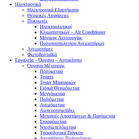
Ηλεκτρονικά
Ηλεκτρονικά Εξαρτήματα
Θερμικές Ασφάλειες
Πυκνωτές
Ηλεκτρολυτικοί
Κλιματιστικών – Air Conditioner
Μόνιμης Λειτουργίας
Πολυπροπυλενίου Ανεμιστήρων
Ανεμιστήρες
Φωτοβολταϊκά
Εργαλεία – Όργανα – Αυτοκίνητο
Όργανα Μέτρησης
Πολύμετρα
Testers
Tester Μπαταριών
Ειδικά Θερμόμετρα
Μεγγόμετρα
Πεδιόμετρα
Ανεμόμετρα
Αμπεροτσιμπίδες
Μετρητές Αποστάσεων & Παχύμετρα
Στροφόμετρα
Ντεσιμπελόμετρα
Τροφοδοτικά Πάγκου
Ακροδέκτες Πολυμέτρων