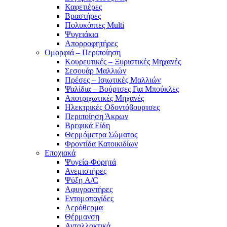
Καφετιέρες
Βραστήρες
Πολυκόπτες Multi
Ψυγειάκια
Απορροφητήρες
Ομορφιά – Περιποίηση
Κουρευτικές – Ξυριστικές Μηχανές
Σεσουάρ Μαλλιών
Πρέσες – Ισιωτικές Μαλλιών
Ψαλίδια – Βούρτσες Για Μπούκλες
Αποτριχωτικές Μηχανές
Ηλεκτρικές Οδοντόβουρτσες
Περιποίηση Άκρων
Βρεφικά Είδη
Θερμόμετρα Σώματος
Φροντίδα Κατοικιδίων
Εποχιακά
Ψυγεία-Φορητά
Ανεμιστήρες
Ψύξη A/C
Αφυγραντήρες
Εντομοπαγίδες
Αερόθερμα
Θέρμανση
Ανταλλακτικά