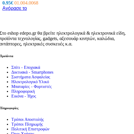
0.95
€
01.004.0068
Αγόρασε το
Στο eshop edepo.gr θα βρείτε ηλεκτρολογικά & ηλεκτρονικά είδη,
προϊόντα τεχνολογίας, gadgets, αξεσουάρ κινητών, καλώδια,
αντάπτορες, ηλεκτρικές συσκευές κ.α.
Προϊόντα
Σπίτι - Εποχιακά
Δικτυακά - Smartphones
Συστήματα Ασφαλείας
Ηλεκτρολογικό Υλικό
Μπαταρίες - Φορτιστές
Πληροφορική
Εικόνα - Ήχος
Πληροφορίες
Τρόποι Αποστολής
Τρόποι Πληρωμής
Πολιτική Επιστροφών
Όροι Χρήσης