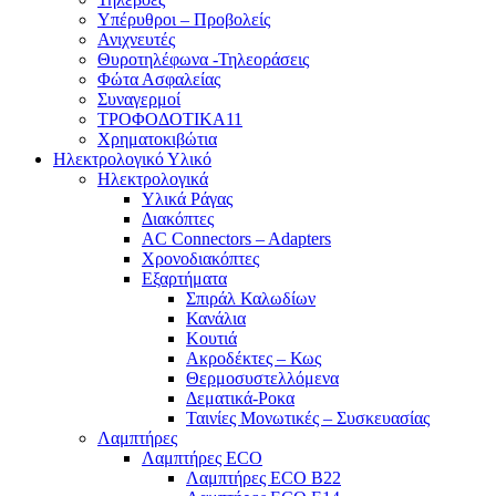
Υπέρυθροι – Προβολείς
Ανιχνευτές
Θυροτηλέφωνα -Τηλεοράσεις
Φώτα Ασφαλείας
Συναγερμοί
ΤΡΟΦΟΔΟΤΙΚΑ11
Χρηματοκιβώτια
Ηλεκτρολογικό Υλικό
Ηλεκτρολογικά
Υλικά Ράγας
Διακόπτες
AC Connectors – Adapters
Χρονοδιακόπτες
Εξαρτήματα
Σπιράλ Καλωδίων
Κανάλια
Κουτιά
Ακροδέκτες – Κως
Θερμοσυστελλόμενα
Δεματικά-Ροκα
Ταινίες Μονωτικές – Συσκευασίας
Λαμπτήρες
Λαμπτήρες ECO
Λαμπτήρες ECO B22