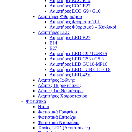
Λαμπτήρες ECO E14
Λαμπτήρες ECO E27
Λαμπτήρες ECO G9 / G10
Λαμπτήρες Φθορισμού
Λαμπτήρες Φθορισμού PL
Λαμπτήρες Φθορισμού – Κυκλικοί
Λαμπτήρες LED
Λαμπτήρες LED B22
E14
E27
Λαμπτήρες LED G9 / G4/R7S
Λαμπτήρες LED G53 / G5.3
Λαμπτήρες LED GU10-ΜΡ16
Λαμπτήρες LED TUBE T5 / T8
Λαμπτήρες LED 42V
Λαμπτήρες Ιωδίνης
Λάμπες Πυρακτώσεως
Λάμπες Για Θερμάστρες
Λαμπτήρες Χοιροστασίου
Φωτιστικά
Ντουί
Φωτιστικά Γραφείου
Φωτιστικά Επιτοίχια
Φωτιστικά Ντουλάπας
Ταινίες LED (Λεντοταινίες)