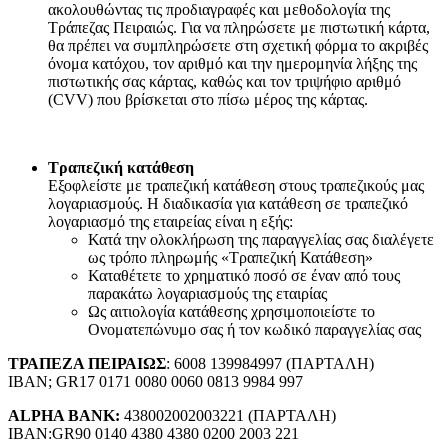
ακολουθώντας τις προδιαγραφές και μεθοδολογία της
Τράπεζας Πειραιώς. Για να πληρώσετε με πιστωτική κάρτα,
θα πρέπει να συμπληρώσετε στη σχετική φόρμα το ακριβές
όνομα κατόχου, τον αριθμό και την ημερομηνία λήξης της
πιστωτικής σας κάρτας, καθώς και τον τριψήφιο αριθμό
(CVV) που βρίσκεται στο πίσω μέρος της κάρτας.
Τραπεζική κατάθεση
Εξοφλείστε με τραπεζική κατάθεση στους τραπεζικούς μας
λογαριασμούς. Η διαδικασία για κατάθεση σε τραπεζικό
λογαριασμό της εταιρείας είναι η εξής:
Κατά την ολοκλήρωση της παραγγελίας σας διαλέγετε
ως τρόπο πληρωμής «Τραπεζική Κατάθεση»
Καταθέτετε το χρηματικό ποσό σε έναν από τους
παρακάτω λογαριασμούς της εταιρίας
Ως αιτιολογία κατάθεσης χρησιμοποιείστε το
Ονοματεπώνυμο σας ή τον κωδικό παραγγελίας σας
ΤΡΑΠΕΖΑ ΠΕΙΡΑΙΩΣ
: 6008 139984997 (ΠΑΡΤΑΛΗ)
IBAN; GR17 0171 0080 0060 0813 9984 997
ALPHA BANK:
438002002003221 (ΠΑΡΤΑΛΗ)
IBAN:GR90 0140 4380 4380 0200 2003 221