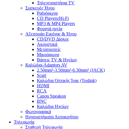
Τηλεχειριστήρια TV
Συσκευές Ήχου
Ραδιόφωνα
CD Players/Hi-Fi
MP3 & MP4 Players
Φορητά ηχεία
Αξεσουάρ Εικόνας & Ήχου
CD/DVD Δίσκοι
Ακουστικά
Μετατροπείς
Μικρόφωνα
Βάσεις TV & Ηχείων
Καλώδια-Adaptors AV
2.50mm²-3.50mm²-6.30mm² (JACK)
Scart
Καλώδια Οπτικής Ίνας (Toslink)
HDMI
RCA
Canon Speakon
BNC
Καλώδια Ηχείων
Φωτογραφικά
Ηχοσυστήματα Αυτοκινήτου
Τηλεφωνία
Σταθερή Τηλεφωνία