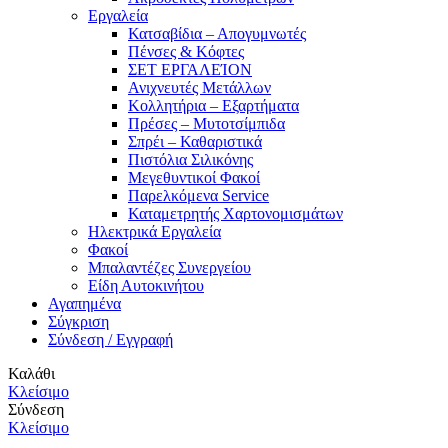
Εργαλεία
Κατσαβίδια – Απογυμνωτές
Πένσες & Κόφτες
ΣΕΤ ΕΡΓΑΛΕΊΟΝ
Ανιχνευτές Μετάλλων
Κολλητήρια – Εξαρτήματα
Πρέσες – Μυτοτσίμπιδα
Σπρέι – Καθαριστικά
Πιστόλια Σιλικόνης
Μεγεθυντικοί Φακοί
Παρελκόμενα Service
Καταμετρητής Χαρτονομισμάτων
Ηλεκτρικά Εργαλεία
Φακοί
Μπαλαντέζες Συνεργείου
Είδη Αυτοκινήτου
Αγαπημένα
Σύγκριση
Σύνδεση / Εγγραφή
Καλάθι
Κλείσιμο
Σύνδεση
Κλείσιμο