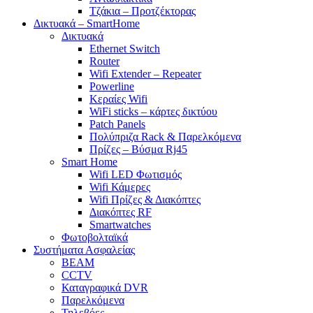
Τζάκια – Προτζέκτορας
Δικτυακά – SmartHome
Δικτυακά
Ethernet Switch
Router
Wifi Extender – Repeater
Powerline
Κεραίες Wifi
WiFi sticks – κάρτες δικτύου
Patch Panels
Πολύπριζα Rack & Παρελκόμενα
Πρίζες – Βύσμα Rj45
Smart Home
Wifi LED Φωτισμός
Wifi Κάμερες
Wifi Πρίζες & Διακόπτες
Διακόπτες RF
Smartwatches
Φωτοβολταϊκά
Συστήματα Ασφαλείας
BEAM
CCTV
Καταγραφικά DVR
Παρελκόμενα
Τηλεβόες