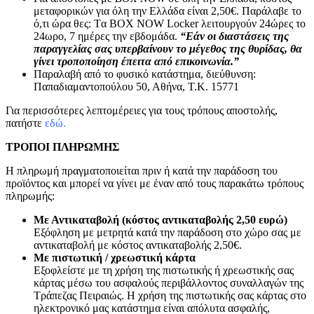
μεταφορικών για όλη την Ελλάδα είναι 2,50€. Παράλαβε το
ό,τι ώρα θες: Tα ΒΟΧ ΝΟW Locker λειτουργούν 24ώρες το
24ωρο, 7 ημέρες την εβδομάδα.
“Εάν οι διαστάσεις της
παραγγελίας σας υπερβαίνουν το μέγεθος της θυρίδας, θα
γίνει τροποποίηση έπειτα από επικοινωνία.”
Παραλαβή από το φυσικό κατάστημα, διεύθυνση:
Παπαδιαμαντοπούλου 50, Αθήνα, Τ.Κ. 15771
Για περισσότερες λεπτομέρειες για τους τρόπους αποστολής,
πατήστε
εδώ.
ΤΡΟΠΟΙ ΠΛΗΡΩΜΗΣ
Η πληρωμή πραγματοποιείται πριν ή κατά την παράδοση του
προϊόντος και μπορεί να γίνει με έναν από τους παρακάτω τρόπους
πληρωμής:
Με Αντικαταβολή (κόστος αντικαταβολής 2,50 ευρώ)
Εξόφληση με μετρητά κατά την παράδοση στο χώρο σας με
αντικαταβολή με κόστος αντικαταβολής 2,50€.
Με πιστωτική / χρεωστική κάρτα
Εξοφλείστε με τη χρήση της πιστωτικής ή χρεωστικής σας
κάρτας μέσω του ασφαλούς περιβάλλοντος συναλλαγών της
Τράπεζας Πειραιώς. Η χρήση της πιστωτικής σας κάρτας στο
ηλεκτρονικό μας κατάστημα είναι απόλυτα ασφαλής,