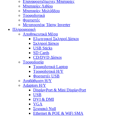
Επαναφορτιζόμενες Μπαταρίες
Μπαταρίες Λιθίου
Μπαταρίες Μολύβδου
Τροφοδοτικά
Φορτιστές
Μετατροπέας Τάσης Inverter
Πληροφορική
Αποθηκευτικά Μέσα
Εξωτερικοί Σκληροί Δίσκοι
Σκληροί Δίσκοι
USB Sticks
SD Cards
CD/DVD Δίσκοι
Τροφοδοσία
Τροφοδοτικά Laptop
Τροφοδοτικά Η/Υ
Φορτιστές USB
Αναβάθμιση Η/Υ
Adaptors Η/Υ
DisplayPort & Mini DisplayPort
USB
DVI & DMI
VGA
Σειριακό Null
Ethernet & POE & WiFi SMA