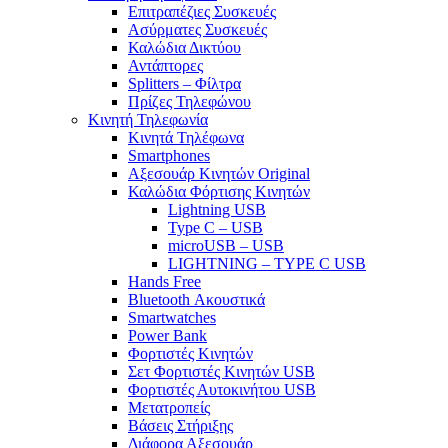
Επιτραπέζιες Συσκευές
Ασύρματες Συσκευές
Καλώδια Δικτύου
Αντάπτορες
Splitters – Φίλτρα
Πρίζες Τηλεφώνου
Κινητή Τηλεφωνία
Κινητά Τηλέφωνα
Smartphones
Αξεσουάρ Κινητών Original
Καλώδια Φόρτισης Κινητών
Lightning USB
Type C – USB
microUSB – USB
LIGHTNING – TYPE C USB
Hands Free
Bluetooth Ακουστικά
Smartwatches
Power Bank
Φορτιστές Κινητών
Σετ Φορτιστές Κινητών USB
Φορτιστές Αυτοκινήτου USB
Μετατροπείς
Βάσεις Στήριξης
Διάφορα Αξεσουάρ