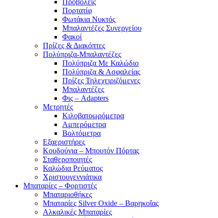
Προβολείς
Πορτατίφ
Φωτάκια Νυκτός
Μπαλαντέζες Συνεργείου
Φακοί
Πρίζες & Διακόπτες
Πολύπριζα-Μπαλαντέζες
Πολύπριζα Με Καλώδιο
Πολύπριζα & Ασφαλείας
Πρίζες Τηλεχειριζόμενες
Μπαλαντέζες
Φις – Adapters
Μετρητές
Κιλοβατοωρόμετρα
Αμπερόμετρα
Βολτόμετρα
Εξαεριστήρες
Κουδούνια – Μπουτόν Πόρτας
Σταθεροποιητές
Καλώδια Ρεύματος
Χριστουγεννιάτικα
Μπαταρίες – Φορτιστές
Μπαταριοθήκες
Μπαταρίες Silver Oxide – Βαρηκοΐας
Αλκαλικές Μπαταρίες