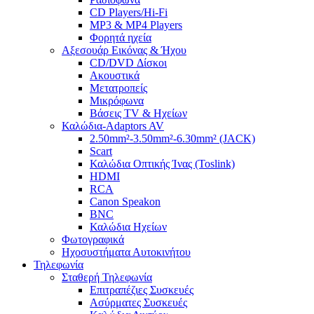
CD Players/Hi-Fi
MP3 & MP4 Players
Φορητά ηχεία
Αξεσουάρ Εικόνας & Ήχου
CD/DVD Δίσκοι
Ακουστικά
Μετατροπείς
Μικρόφωνα
Βάσεις TV & Ηχείων
Καλώδια-Adaptors AV
2.50mm²-3.50mm²-6.30mm² (JACK)
Scart
Καλώδια Οπτικής Ίνας (Toslink)
HDMI
RCA
Canon Speakon
BNC
Καλώδια Ηχείων
Φωτογραφικά
Ηχοσυστήματα Αυτοκινήτου
Τηλεφωνία
Σταθερή Τηλεφωνία
Επιτραπέζιες Συσκευές
Ασύρματες Συσκευές