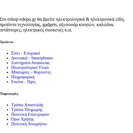
Στο eshop edepo.gr θα βρείτε ηλεκτρολογικά & ηλεκτρονικά είδη,
προϊόντα τεχνολογίας, gadgets, αξεσουάρ κινητών, καλώδια,
αντάπτορες, ηλεκτρικές συσκευές κ.α.
Προϊόντα
Σπίτι - Εποχιακά
Δικτυακά - Smartphones
Συστήματα Ασφαλείας
Ηλεκτρολογικό Υλικό
Μπαταρίες - Φορτιστές
Πληροφορική
Εικόνα - Ήχος
Πληροφορίες
Τρόποι Αποστολής
Τρόποι Πληρωμής
Πολιτική Επιστροφών
Όροι Χρήσης
Πολιτική Απορρήτου