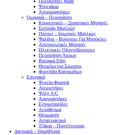
Πολυκόπτες Multi
Ψυγειάκια
Απορροφητήρες
Ομορφιά – Περιποίηση
Κουρευτικές – Ξυριστικές Μηχανές
Σεσουάρ Μαλλιών
Πρέσες – Ισιωτικές Μαλλιών
Ψαλίδια – Βούρτσες Για Μπούκλες
Αποτριχωτικές Μηχανές
Ηλεκτρικές Οδοντόβουρτσες
Περιποίηση Άκρων
Βρεφικά Είδη
Θερμόμετρα Σώματος
Φροντίδα Κατοικιδίων
Εποχιακά
Ψυγεία-Φορητά
Ανεμιστήρες
Ψύξη A/C
Αφυγραντήρες
Εντομοπαγίδες
Αερόθερμα
Θέρμανση
Ανταλλακτικά
Τζάκια – Προτζέκτορας
Δικτυακά – SmartHome