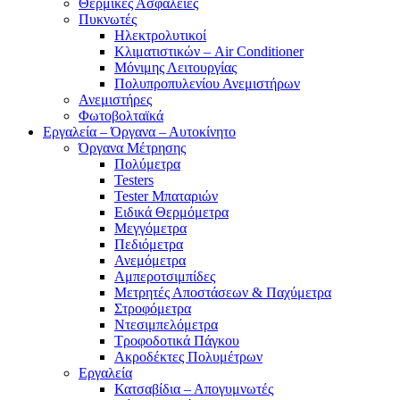
Θερμικές Ασφάλειες
Πυκνωτές
Ηλεκτρολυτικοί
Κλιματιστικών – Air Conditioner
Μόνιμης Λειτουργίας
Πολυπροπυλενίου Ανεμιστήρων
Ανεμιστήρες
Φωτοβολταϊκά
Εργαλεία – Όργανα – Αυτοκίνητο
Όργανα Μέτρησης
Πολύμετρα
Testers
Tester Μπαταριών
Ειδικά Θερμόμετρα
Μεγγόμετρα
Πεδιόμετρα
Ανεμόμετρα
Αμπεροτσιμπίδες
Μετρητές Αποστάσεων & Παχύμετρα
Στροφόμετρα
Ντεσιμπελόμετρα
Τροφοδοτικά Πάγκου
Ακροδέκτες Πολυμέτρων
Εργαλεία
Κατσαβίδια – Απογυμνωτές