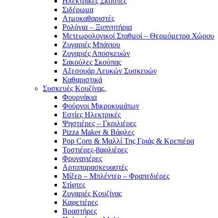
Ηλεκτρικές Σκούπες
Σιδέρωμα
Ατμοκαθαριστές
Ρολόγια – Ξυπνητήρια
Μετεωρολογικοί Σταθμοί – Θερμόμετρα Χώρου
Ζυγαριές Μπάνιου
Ζυγαριές Αποσκευών
Σακούλες Σκούπας
Αξεσουάρ Λευκών Συσκευών
Καθαριστικά
Συσκευές Κουζίνας.
Φουρνάκια
Φούρνοι Μικροκυμάτων
Εστίες Ηλεκτρικές
Ψηστιέρες – Γκριλιέρες
Pizza Maker & Βάφλες
Pop Corn & Μαλλί Της Γριάς & Κρεπιέρα
Τοστιέρες-βαφλιέρες
Φρυγανιέρες
Αρτοπαρασκευαστές
Μίξερ – Μπλέντερ – Φραπεδιέρες
Στίφτες
Ζυγαριές Κουζίνας
Καφετιέρες
Βραστήρες