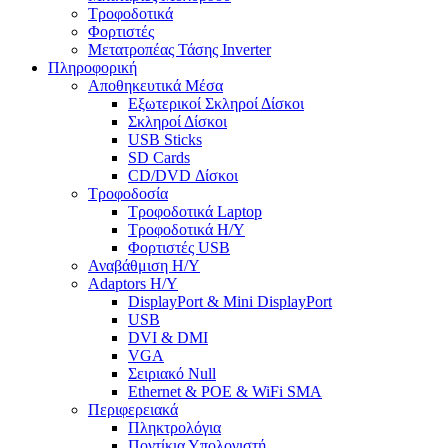
Τροφοδοτικά
Φορτιστές
Μετατροπέας Τάσης Inverter
Πληροφορική
Αποθηκευτικά Μέσα
Εξωτερικοί Σκληροί Δίσκοι
Σκληροί Δίσκοι
USB Sticks
SD Cards
CD/DVD Δίσκοι
Τροφοδοσία
Τροφοδοτικά Laptop
Τροφοδοτικά Η/Υ
Φορτιστές USB
Αναβάθμιση Η/Υ
Adaptors Η/Υ
DisplayPort & Mini DisplayPort
USB
DVI & DMI
VGA
Σειριακό Null
Ethernet & POE & WiFi SMA
Περιφερειακά
Πληκτρολόγια
Ποντίκια Υπολογιστή