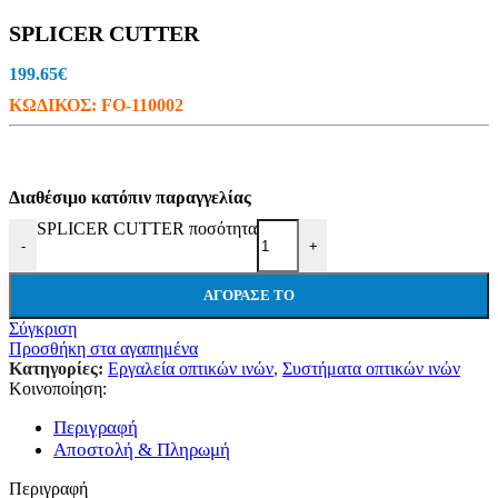
SPLICER CUTTER
199.65
€
ΚΩΔΙΚΟΣ:
FO-110002
Διαθέσιμο κατόπιν παραγγελίας
SPLICER CUTTER ποσότητα
-
+
ΑΓΌΡΑΣΕ ΤΟ
Σύγκριση
Προσθήκη στα αγαπημένα
Κατηγορίες:
Εργαλεία οπτικών ινών
,
Συστήματα οπτικών ινών
Κοινοποίηση:
Περιγραφή
Αποστολή & Πληρωμή
Περιγραφή