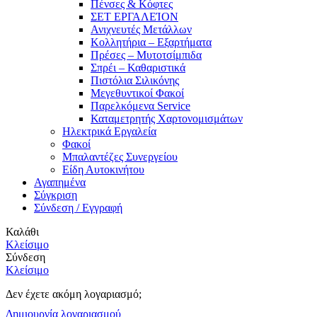
Πένσες & Κόφτες
ΣΕΤ ΕΡΓΑΛΕΊΟΝ
Ανιχνευτές Μετάλλων
Κολλητήρια – Εξαρτήματα
Πρέσες – Μυτοτσίμπιδα
Σπρέι – Καθαριστικά
Πιστόλια Σιλικόνης
Μεγεθυντικοί Φακοί
Παρελκόμενα Service
Καταμετρητής Χαρτονομισμάτων
Ηλεκτρικά Εργαλεία
Φακοί
Μπαλαντέζες Συνεργείου
Είδη Αυτοκινήτου
Αγαπημένα
Σύγκριση
Σύνδεση / Εγγραφή
Καλάθι
Κλείσιμο
Σύνδεση
Κλείσιμο
Δεν έχετε ακόμη λογαριασμό;
Δημιουργία λογαριασμού