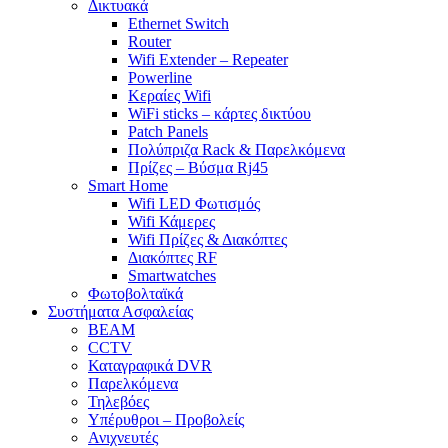
Δικτυακά
Ethernet Switch
Router
Wifi Extender – Repeater
Powerline
Κεραίες Wifi
WiFi sticks – κάρτες δικτύου
Patch Panels
Πολύπριζα Rack & Παρελκόμενα
Πρίζες – Βύσμα Rj45
Smart Home
Wifi LED Φωτισμός
Wifi Κάμερες
Wifi Πρίζες & Διακόπτες
Διακόπτες RF
Smartwatches
Φωτοβολταϊκά
Συστήματα Ασφαλείας
BEAM
CCTV
Καταγραφικά DVR
Παρελκόμενα
Τηλεβόες
Υπέρυθροι – Προβολείς
Ανιχνευτές