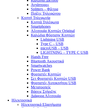
Καλώδια Δικτύου
Αντάπτορες
Splitters – Φίλτρα
Πρίζες Τηλεφώνου
Κινητή Τηλεφωνία
Κινητά Τηλέφωνα
Smartphones
Αξεσουάρ Κινητών Original
Καλώδια Φόρτισης Κινητών
Lightning USB
Type C – USB
microUSB – USB
LIGHTNING – TYPE C USB
Hands Free
Bluetooth Ακουστικά
Smartwatches
Power Bank
Φορτιστές Κινητών
Σετ Φορτιστές Κινητών USB
Φορτιστές Αυτοκινήτου USB
Μετατροπείς
Βάσεις Στήριξης
Διάφορα Αξεσουάρ
Ηλεκτρονικά
Ηλεκτρονικά Εξαρτήματα