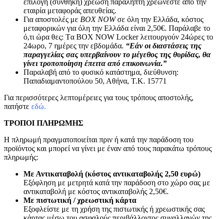
επιλογή (συνθήκη) χρέωση παραλήπτη χρεώνεστε από την
εταιρία μεταφοράς απευθείας.
Για αποστολές με
BOX NOW
σε όλη την Ελλάδα, κόστος
μεταφορικών για όλη την Ελλάδα είναι 2,50€. Παράλαβε το
ό,τι ώρα θες: Tα ΒΟΧ ΝΟW Locker λειτουργούν 24ώρες το
24ωρο, 7 ημέρες την εβδομάδα.
“Εάν οι διαστάσεις της
παραγγελίας σας υπερβαίνουν το μέγεθος της θυρίδας, θα
γίνει τροποποίηση έπειτα από επικοινωνία.”
Παραλαβή από το φυσικό κατάστημα, διεύθυνση:
Παπαδιαμαντοπούλου 50, Αθήνα, Τ.Κ. 15771
Για περισσότερες λεπτομέρειες για τους τρόπους αποστολής,
πατήστε
εδώ.
ΤΡΟΠΟΙ ΠΛΗΡΩΜΗΣ
Η πληρωμή πραγματοποιείται πριν ή κατά την παράδοση του
προϊόντος και μπορεί να γίνει με έναν από τους παρακάτω τρόπους
πληρωμής:
Με Αντικαταβολή (κόστος αντικαταβολής 2,50 ευρώ)
Εξόφληση με μετρητά κατά την παράδοση στο χώρο σας με
αντικαταβολή με κόστος αντικαταβολής 2,50€.
Με πιστωτική / χρεωστική κάρτα
Εξοφλείστε με τη χρήση της πιστωτικής ή χρεωστικής σας
κάρτας μέσω του ασφαλούς περιβάλλοντος συναλλαγών της