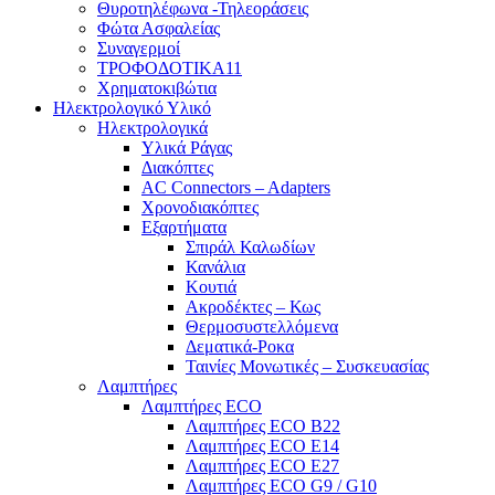
Θυροτηλέφωνα -Τηλεοράσεις
Φώτα Ασφαλείας
Συναγερμοί
ΤΡΟΦΟΔΟΤΙΚΑ11
Χρηματοκιβώτια
Ηλεκτρολογικό Υλικό
Ηλεκτρολογικά
Υλικά Ράγας
Διακόπτες
AC Connectors – Adapters
Χρονοδιακόπτες
Εξαρτήματα
Σπιράλ Καλωδίων
Κανάλια
Κουτιά
Ακροδέκτες – Κως
Θερμοσυστελλόμενα
Δεματικά-Ροκα
Ταινίες Μονωτικές – Συσκευασίας
Λαμπτήρες
Λαμπτήρες ECO
Λαμπτήρες ECO B22
Λαμπτήρες ECO E14
Λαμπτήρες ECO E27
Λαμπτήρες ECO G9 / G10