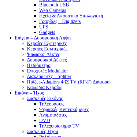
Bluetooth USB
Web Cameras
Ηχεία & Ακουστικά Υπολογιστή
Γραφίδες – Digitizers
UPS
Gadgets
Επίγεια – Δορυφορική Λήψη
Κεραίες Εξωτερικές
Κεραίες Εσωτερικές
Ψηφιακοί Δέκτες
Δορυφορικοί Δέκτες
Πεδιόμετρα
Ενισχυτές Modulator
Διακλαδωτές – Splitter
Πρίζες-Adaptors ΦΙΣ TV (RF-F) Διάφορα
Καλώδια Κεραίας
Εικόνα – Ήχος
Συσκευές Εικόνας
Τηλεοράσεις
Ψηφιακές Βιντεοκάμερες
Αναμεταδότες
DVD
Τηλεχειριστήρια TV
Συσκευές Ήχου
Ραδιόφωνα