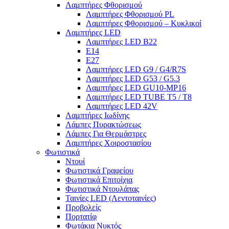
Λαμπτήρες Φθορισμού
Λαμπτήρες Φθορισμού PL
Λαμπτήρες Φθορισμού – Κυκλικοί
Λαμπτήρες LED
Λαμπτήρες LED B22
E14
E27
Λαμπτήρες LED G9 / G4/R7S
Λαμπτήρες LED G53 / G5.3
Λαμπτήρες LED GU10-ΜΡ16
Λαμπτήρες LED TUBE T5 / T8
Λαμπτήρες LED 42V
Λαμπτήρες Ιωδίνης
Λάμπες Πυρακτώσεως
Λάμπες Για Θερμάστρες
Λαμπτήρες Χοιροστασίου
Φωτιστικά
Ντουί
Φωτιστικά Γραφείου
Φωτιστικά Επιτοίχια
Φωτιστικά Ντουλάπας
Ταινίες LED (Λεντοταινίες)
Προβολείς
Πορτατίφ
Φωτάκια Νυκτός