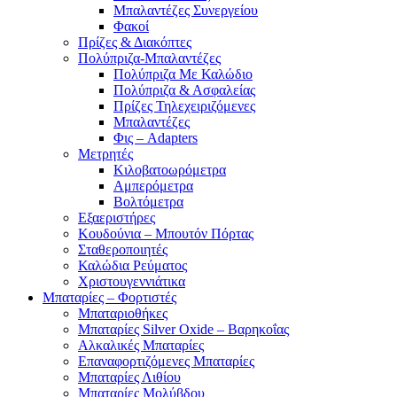
Μπαλαντέζες Συνεργείου
Φακοί
Πρίζες & Διακόπτες
Πολύπριζα-Μπαλαντέζες
Πολύπριζα Με Καλώδιο
Πολύπριζα & Ασφαλείας
Πρίζες Τηλεχειριζόμενες
Μπαλαντέζες
Φις – Adapters
Μετρητές
Κιλοβατοωρόμετρα
Αμπερόμετρα
Βολτόμετρα
Εξαεριστήρες
Κουδούνια – Μπουτόν Πόρτας
Σταθεροποιητές
Καλώδια Ρεύματος
Χριστουγεννιάτικα
Μπαταρίες – Φορτιστές
Μπαταριοθήκες
Μπαταρίες Silver Oxide – Βαρηκοΐας
Αλκαλικές Μπαταρίες
Επαναφορτιζόμενες Μπαταρίες
Μπαταρίες Λιθίου
Μπαταρίες Μολύβδου