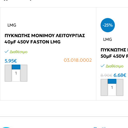
Σακούλες Σκούπας
Θερμόμετρα & Χρονόμετρα
Ηλεκτ
Αξεσουάρ Λευκών Συσκευών
Διάφ
Καθαριστικά
LMG
-25%
ΠΥΚΝΩΤΗΣ ΜΟΝΙΜΟΥ ΛΕΙΤΟΥΡΓΙΑΣ
LMG
40μF 450V FASTON LMG
ΠΥΚΝΩΤΗΣ 
Διαθέσιμο
50μF 450V
03.018.0002
5.95
€
Διαθέσιμο
6.68
€
8.90
€
Αγόρασε το
Αγόρασε το