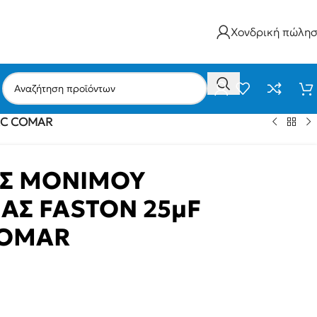
Χονδρική πώλη
AC COMAR
Σ ΜΟΝΙΜΟΥ
ΙΑΣ FASTON 25μF
COMAR