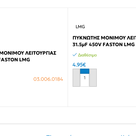
Φροντίδα Κατοικιδίων
ρικά μαχαίρια
ορες συσκευές
LMG
ΠΥΚΝΩΤΗΣ ΜΟΝΙΜΟΥ ΛΕΙ
31.5μF 450V FASTON LMG
ΜΟΝΙΜΟΥ ΛΕΙΤΟΥΡΓΙΑΣ
Διαθέσιμο
 FASTON LMG
4.95
€
03.006.0184
Αγόρασε το