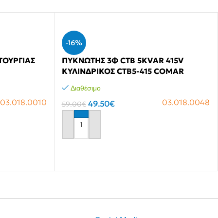
-16%
ΤΟΥΡΓΙΑΣ
ΠΥΚΝΩΤΗΣ 3Φ CTB 5KVAR 415V
ΚΥΛΙΝΔΡΙΚΟΣ CTB5-415 COMAR
Διαθέσιμο
03.018.0010
03.018.0048
49.50
€
59.00
€
Αγόρασε το