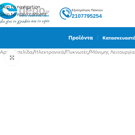
Skip to navigation
Εξυπηρέτηση Πελατών
Skip to main content
2107795254
Προϊόντα
Κατασκευαστέ
Αρχική σελίδα
/
Ηλεκτρονικά
/
Πυκνωτές
/
Μόνιμης Λειτουργία
Click to enlarge