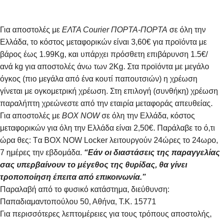
Για αποστολές με
ΕΛΤΑ Courier ΠΟΡΤΑ-ΠΟΡΤΑ
σε όλη την
Ελλάδα, το κόστος μεταφορικών είναι 3,60€ για προϊόντα με
βάρος έως 1.99Kg, και υπάρχει πρόσθετη επιβάρυνση 1.5€/
ανά kg για αποστολές άνω των 2Κg. Στα προϊόντα με μεγάλο
όγκος (πιο μεγάλα από ένα κουτί παπουτσιών) η χρέωση
γίνεται με ογκομετρική χρέωση. Στη επιλογή (συνθήκη) χρέωση
παραλήπτη χρεώνεστε από την εταιρία μεταφοράς απευθείας.
Για αποστολές με
BOX NOW
σε όλη την Ελλάδα, κόστος
μεταφορικών για όλη την Ελλάδα είναι 2,50€. Παράλαβε το ό,τι
ώρα θες: Tα ΒΟΧ ΝΟW Locker λειτουργούν 24ώρες το 24ωρο,
7 ημέρες την εβδομάδα.
“Εάν οι διαστάσεις της παραγγελίας
σας υπερβαίνουν το μέγεθος της θυρίδας, θα γίνει
τροποποίηση έπειτα από επικοινωνία.”
Παραλαβή από το φυσικό κατάστημα, διεύθυνση:
Παπαδιαμαντοπούλου 50, Αθήνα, Τ.Κ. 15771
Για περισσότερες λεπτομέρειες για τους τρόπους αποστολής,