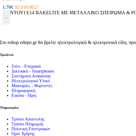
Εργαλεία
1.70
€
02.018.0027
Πρέσες – Μυτοτσίμπιδα
ΝΤΟΥΙ E14 BAKELITE ΜΕ ΜΕΤΑΛΛΙΚΟ ΣΠΕΙΡΩΜΑ & ΡΟΔ
Σπρέι – Καθαριστικά
-
Πιστόλια Σιλικόνης
Καταμετρητής Χαρτονομισμάτων
Μεγεθυντικοί Φακοί
Παρελκόμενα Service
Εργαλεία – Όργανα – Αυτοκίνητο
Στο eshop edepo.gr θα βρείτε ηλεκτρολογικά & ηλεκτρονικά είδη, προ
Ηλεκτρικά Εργαλεία
Φακοί
Προϊόντα
Μπαλαντέζες Συνεργείου
Είδη Αυτοκινήτου
Σπίτι - Εποχιακά
Δικτυακά - Smartphones
Συστήματα Ασφαλείας
Ηλεκτρολογικό Υλικό
Μπαταρίες - Φορτιστές
Πληροφορική
Εικόνα - Ήχος
Πληροφορίες
Τρόποι Αποστολής
Τρόποι Πληρωμής
Πολιτική Επιστροφών
Όροι Χρήσης