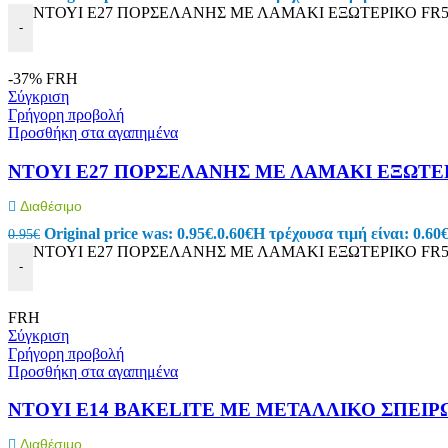
Εργαλεία – Όργανα – Αυτοκίνητο
ΝΤΟΥΙ E27 ΠΟΡΣΕΛΑΝΗΣ ΜΕ ΛΑΜΑΚΙ ΕΞΩΤΕΡΙΚΟ FR519
-
Όργανα Μέτρησης
Πολύμετρα
-37%
FRH
Testers
Σύγκριση
Tester Μπαταριών
Γρήγορη προβολή
Ειδικά Θερμόμετρα
Προσθήκη στα αγαπημένα
Μεγγόμετρα
Πεδιόμετρα
Όργανα Μέτρησης
ΝΤΟΥΙ E27 ΠΟΡΣΕΛΑΝΗΣ ΜΕ ΛΑΜΑΚΙ ΕΞΩΤΕΡ
Ανεμόμετρα
Αμπεροτσιμπίδες
Διαθέσιμο
Μετρητές Αποστάσεων & Παχύμετρα
Original price was: 0.95€.
0.60
€
Η τρέχουσα τιμή είναι: 0.60€
0.95
€
ΑΝΙΧΝΕΥΤΗΣ ΤΑΣΗΣ-ΚΑΛΩΔΙΩΝ
ΝΤΟΥΙ E27 ΠΟΡΣΕΛΑΝΗΣ ΜΕ ΛΑΜΑΚΙ ΕΞΩΤΕΡΙΚΟ FR519
Στροφόμετρα
-
Ντεσιμπελόμετρα
Τροφοδοτικά Πάγκου
Ακροδέκτες Πολυμέτρων
FRH
Εργαλεία
Σύγκριση
Κατσαβίδια – Απογυμνωτές
Γρήγορη προβολή
Πένσες & Κόφτες
Προσθήκη στα αγαπημένα
Σετ Εργαλείων
Ανιχνευτές Μετάλλων
ΝΤΟΥΙ E14 BAKELITE ΜΕ ΜΕΤΑΛΛΙΚΟ ΣΠΕΙΡΩ
Κολλητήρια – Εξαρτήματα
Κροκοδειλάκια
Διαθέσιμο