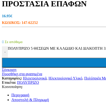
ΠΡΟΣΤΑΣΙΑ ΕΠΑΦΩΝ
Ταινίες LED (Λεντοταινίες)
Προβολείς
Wifi LED Φωτισμός
Πορτατίφ
16.95
€
Φωτάκια Νυκτός
ΚΩΔΙΚΟΣ:
147-62252
Μπαλαντέζες Συνεργείου
Φακοί
Ντουί
Πολύπριζα-Μπαλαντέζες
Πολύπριζα Με Καλώδιο
Σε απόθεμα
Πολύπριζα & Ασφαλείας
ΠΟΛΥΠΡΙΖΟ 5 ΘΕΣΕΩΝ ΜΕ ΚΑΛΩΔΙΟ ΚΑΙ ΔΙΑΚΟΠΤΗ 3X
Πρίζες Τηλεχειριζόμενες
-
Μπαλαντέζες
Στροφεία
Φις – Adapters
Μετρητές
Σύγκριση
Κιλοβατοωρόμετρα
Προσθήκη στα αγαπημένα
Αμπερόμετρα
Κατηγορίες:
Ηλεκτρολογικά
,
Ηλεκτρολογικό Υλικό
,
Πολύπριζα Μ
Βολτόμετρα
Ετικέτα:
ΠΟΛΥΠΡΙΖΟ
Χριστουγεννιάτικα
Κοινοποίηση:
Ρεύματος
Μπαταρίας
Περιγραφή
Ηλιακός Συλλέκτης
Αποστολή & Πληρωμή
Τζάκια – Προτζέκτορας
Μπαταρίες – Φορτιστές