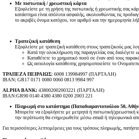
RCA
Με πιστωτική / χρεωστική κάρτα
Canon Speakon
Εξοφλείστε με τη χρήση της πιστωτικής ή χρεωστικής σας κά
BNC
κατάστημα είναι απόλυτα ασφαλής, ακολουθώντας τις προδιαγ
Καλώδια Ηχείων
το ακριβές όνομα κατόχου, τον αριθμό και την ημερομηνία λή
Εικόνα – Ήχος
Φωτογραφικά
Ηχοσυστήματα Αυτοκινήτου
Τραπεζική κατάθεση
Τηλεφωνία
Εξοφλείστε με τραπεζική κατάθεση στους τραπεζικούς μας λογα
Κατά την ολοκλήρωση της παραγγελίας σας διαλέγετε
Σταθερή Τηλεφωνία
Καταθέτετε το χρηματικό ποσό σε έναν από τους παρακ
Επιτραπέζιες Συσκευές
Ως αιτιολογία κατάθεσης χρησιμοποιείστε το Ονοματεπ
Ασύρματες Συσκευές
Ακουστικά σταθερής τηλεφωνίας
ΤΡΑΠΕΖΑ ΠΕΙΡΑΙΩΣ
: 6008 139984997 (ΠΑΡΤΑΛΗ)
Καλώδια Δικτύου
IBAN; GR17 0171 0080 0060 0813 9984 997
Αντάπτορες
Splitters – Φίλτρα
ALPHA BANK:
438002002003221 (ΠΑΡΤΑΛΗ)
Πρίζες Τηλεφώνου
IBAN:GR90 0140 4380 4380 0200 2003 221
Κινητή Τηλεφωνία
Κινητά Τηλέφωνα
Πληρωμή στο κατάστημα (Παπαδιαμαντοπούλου 50, Αθήν
Smartphones
Μπορείτε να εξοφλήσετε με μετρητά ή πιστωτική/χρεωστική κ
Αξεσουάρ Κινητών Original
την περίπτωση θα ενημερωθείτε μέσω email ή τηλεφωνικά από
Καλώδια Φόρτισης Κινητών
Hands Free
Για περισσότερες λεπτομέρειες για τους τρόπους πληρωμής, πατήστ
Bluetooth Ακουστικά
Smartwatches