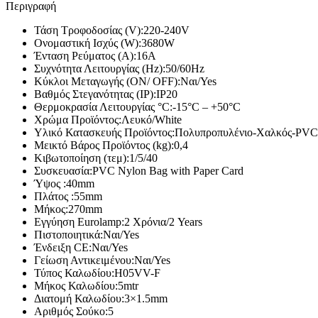
Περιγραφή
Μπαταρίες – Φορτιστές
Τάση Τροφοδοσίας (V):
220-240V
Μπαταριοθήκες
Ονομαστική Ισχύς (W):
3680W
Μπαταρίες Silver Oxide – Βαρηκοΐας
Ένταση Ρεύματος (Α):
16A
Αλκαλικές Μπαταρίες
Συχνότητα Λειτουργίας (Hz):
50/60Hz
Επαναφορτιζόμενες Μπαταρίες
Κύκλοι Μεταγωγής (ON/ OFF):
Ναι/Yes
Μπαταρίες Λιθίου
Βαθμός Στεγανότητας (IP):
IP20
Μπαταρίες Μολύβδου
Θερμοκρασία Λειτουργίας °C:
-15°C – +50°C
Τροφοδοτικά
Χρώμα Προϊόντος:
Λευκό/White
Φορτιστές
Υλικό Κατασκευής Προϊόντος:
Πολυπροπυλένιο-Χαλκός-PVC
Μετατροπέας Τάσης Inverter
Μεικτό Βάρος Προϊόντος (kg):
0,4
Επίγεια – Δορυφορική Λήψη
Κιβωτοποίηση (τεμ):
1/5/40
Συσκευασία:
PVC Nylon Bag with Paper Card
Επίγεια – Δορυφορική Λήψη
Ύψος :
40mm
Κεραίες Εξωτερικές
Πλάτος :
55mm
Κεραίες Εσωτερικές
Μήκος:
270mm
Ψηφιακοί Δέκτες
Εγγύηση Eurolamp:
2 Χρόνια/2 Years
Δορυφορικοί Δέκτες
Πιστοποιητικά:
Ναι/Yes
Πεδιόμετρα
Ένδειξη CE:
Ναι/Yes
Ενισχυτές Modulator
Γείωση Αντικειμένου:
Ναι/Yes
Διακλαδωτές – Splitter
Τύπος Καλωδίου:
H05VV-F
Πρίζες-Adaptors ΦΙΣ TV (RF-F) Διάφορα
Μήκος Καλωδίου:
5mtr
Καλώδια Κεραίας
Διατομή Καλωδίου:
3×1.5mm
Εικόνα – Ήχος
Αριθμός Σούκο:
5