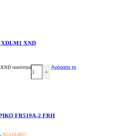
Η XDLM1 XND
XND ποσότητα
Αγόρασε το
+
ΙΚΟ FR519A-2 FRH
.
02.018.0037