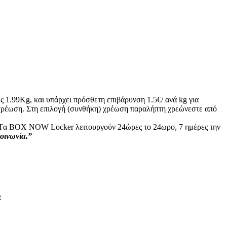
ς 1.99Kg, και υπάρχει πρόσθετη επιβάρυνση 1.5€/ ανά kg για
ή χρέωση. Στη επιλογή (συνθήκη) χρέωση παραλήπτη χρεώνεστε από
ς: Tα ΒΟΧ ΝΟW Locker λειτουργούν 24ώρες το 24ωρο, 7 ημέρες την
κοινωνία.”
: