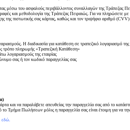
ρτας μέσω του ασφαλούς περιβάλλοντος συναλλαγών της Τράπεζας Πει
ραφές και μεθοδολογία της Τράπεζας Πειραιώς. Για να πληρώσετε με
ξης της πιστωτικής σας κάρτας, καθώς και τον τριψήφιο αριθμό (CVV)
ριασμούς. Η διαδικασία για κατάθεση σε τραπεζικό λογαριασμό της ετ
 ως τρόπο πληρωμής «Τραπεζική Κατάθεση»
άτω λογαριασμούς της εταιρίας
ώνυμο σας ή τον κωδικό παραγγελίας σας
α)
άρτα και να παραλάβετε απευθείας την παραγγελία σας από το κατάσ
 το Τμήμα Πωλήσεων μόλις η παραγγελία σας είναι έτοιμη για να τη
ε
εδώ
.