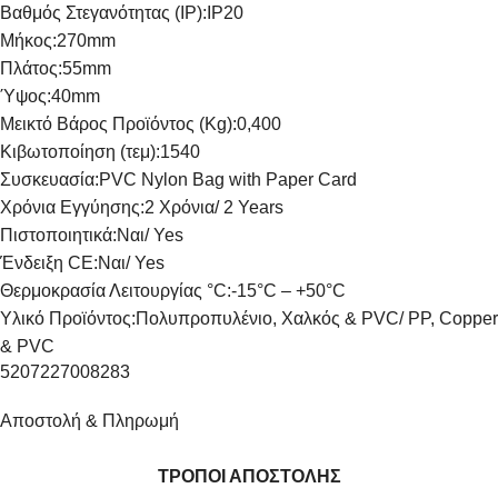
Βαθμός Στεγανότητας (IP):
IP20
Μήκος:
270mm
Πλάτος:
55mm
Ύψος:
40mm
Μεικτό Βάρος Προϊόντος (Kg):
0,400
Κιβωτοποίηση (τεμ):
1540
Συσκευασία:
PVC Nylon Bag with Paper Card
Χρόνια Εγγύησης:
2 Χρόνια/ 2 Years
Πιστοποιητικά:
Ναι/ Yes
Ένδειξη CE:
Ναι/ Yes
Θερμοκρασία Λειτουργίας °C:
-15°C – +50°C
Υλικό Προϊόντος:
Πολυπροπυλένιο, Χαλκός & PVC/ PP, Copper
& PVC
5207227008283
Αποστολή & Πληρωμή
ΤΡΟΠΟΙ ΑΠΟΣΤΟΛΗΣ