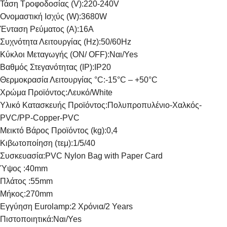
Τάση Τροφοδοσίας (V):
220-240V
Ονομαστική Ισχύς (W):
3680W
Ένταση Ρεύματος (Α):
16A
Συχνότητα Λειτουργίας (Hz):
50/60Hz
Κύκλοι Μεταγωγής (ON/ OFF):
Ναι/Yes
Βαθμός Στεγανότητας (IP):
IP20
Θερμοκρασία Λειτουργίας °C:
-15°C – +50°C
Χρώμα Προϊόντος:
Λευκό/White
Υλικό Κατασκευής Προϊόντος:
Πολυπροπυλένιο-Χαλκός-
PVC/PP-Copper-PVC
Μεικτό Βάρος Προϊόντος (kg):
0,4
Κιβωτοποίηση (τεμ):
1/5/40
Συσκευασία:
PVC Nylon Bag with Paper Card
Ύψος :
40mm
Πλάτος :
55mm
Μήκος:
270mm
Εγγύηση Eurolamp:
2 Χρόνια/2 Years
Πιστοποιητικά:
Ναι/Yes