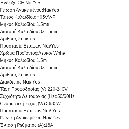
Ένδειξη CE:
Ναι/Yes
Γείωση Αντικειμένου:
Ναι/Yes
Τύπος Καλωδίου:
H05VV-F
Μήκος Καλωδίου:
1.5mtr
Διατομή Καλωδίου:
3×1.5mm
Αριθμός Σούκο:
5
Προστασία Επαφών:
Ναι/Yes
Χρώμα Προϊόντος:
Λευκό/ White
Μήκος Καλωδίου:
1,5m
Διατομή Καλωδίου:
3×1,5mm
Αριθμός Σούκο:
5
Διακόπτης:
Ναι/ Yes
Τάση Τροφοδοσίας (V):
220-240V
Συχνότητα Λειτουργίας (Hz):
50/60Hz
Ονομαστική Ισχύς (W):
3680W
Προστασία Επαφών:
Ναι/ Yes
Γείωση Αντικειμένου:
Ναι/ Yes
Ένταση Ρεύματος (Α):
16A