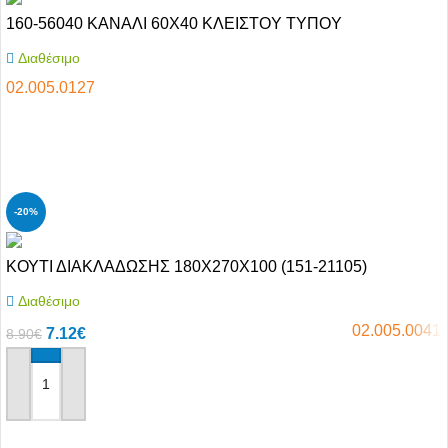
160-56040 KANAΛI 60X40 KΛEIΣTOY TYΠOY
Διαθέσιμο
02.005.0127
Αγόρασε το
-20%
ΚΟΥΤΙ ΔΙΑΚΛΑΔΩΣΗΣ 180Χ270Χ100 (151-21105)
Διαθέσιμο
02.005.0041
7.12
€
8.90
€
Αγόρασε το