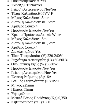
Πιστοποιητικά:
Ναι/Yes
Ένδειξη CE:
Ναι/Yes
Γείωση Αντικειμένου:
Ναι/Yes
Τύπος Καλωδίου:
H05VV-F
Μήκος Καλωδίου:
1.5mtr
Διατομή Καλωδίου:
3×1.5mm
Αριθμός Σούκο:
4
Προστασία Επαφών:
Ναι/Yes
Χρώμα Προϊόντος:
Λευκό/ White
Μήκος Καλωδίου:
1,5m
Διατομή Καλωδίου:
3×1,5mm
Αριθμός Σούκο:
4
Διακόπτης:
Ναι/ Yes
Τάση Τροφοδοσίας (V):
220-240V
Συχνότητα Λειτουργίας (Hz):
50/60Hz
Ονομαστική Ισχύς (W):
3680W
Προστασία Επαφών:
Ναι/ Yes
Γείωση Αντικειμένου:
Ναι/ Yes
Ένταση Ρεύματος (Α):
16A
Βαθμός Στεγανότητας (IP):
IP20
Μήκος:
225mm
Πλάτος:
55mm
Ύψος:
40mm
Μεικτό Βάρος Προϊόντος (Kg):
0,350
Κιβωτοποίηση (τεμ):
1560