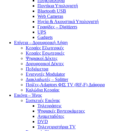
Πληκτρολόγια
Ποντίκια Υπολογιστή
Bluetooth USB
Web Cameras
Ηχεία & Ακουστικά Υπολογιστή
Γραφίδες – Digitizers
UPS
Gadgets
Επίγεια – Δορυφορική Λήψη
Κεραίες Εξωτερικές
Κεραίες Εσωτερικές
Ψηφιακοί Δέκτες
Δορυφορικοί Δέκτες
Πεδιόμετρα
Ενισχυτές Modulator
Διακλαδωτές – Splitter
Πρίζες-Adaptors ΦΙΣ TV (RF-F) Διάφορα
Καλώδια Κεραίας
Εικόνα – Ήχος
Συσκευές Εικόνας
Τηλεοράσεις
Ψηφιακές Βιντεοκάμερες
Αναμεταδότες
DVD
Τηλεχειριστήρια TV