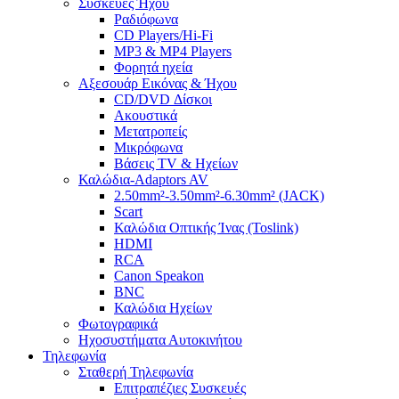
Συσκευές Ήχου
Ραδιόφωνα
CD Players/Hi-Fi
MP3 & MP4 Players
Φορητά ηχεία
Αξεσουάρ Εικόνας & Ήχου
CD/DVD Δίσκοι
Ακουστικά
Μετατροπείς
Μικρόφωνα
Βάσεις TV & Ηχείων
Καλώδια-Adaptors AV
2.50mm²-3.50mm²-6.30mm² (JACK)
Scart
Καλώδια Οπτικής Ίνας (Toslink)
HDMI
RCA
Canon Speakon
BNC
Καλώδια Ηχείων
Φωτογραφικά
Ηχοσυστήματα Αυτοκινήτου
Τηλεφωνία
Σταθερή Τηλεφωνία
Επιτραπέζιες Συσκευές