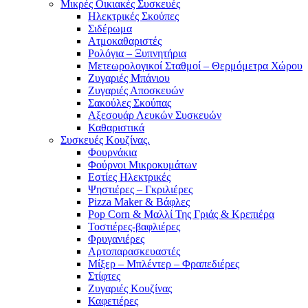
Μικρές Οικιακές Συσκευές
Ηλεκτρικές Σκούπες
Σιδέρωμα
Ατμοκαθαριστές
Ρολόγια – Ξυπνητήρια
Μετεωρολογικοί Σταθμοί – Θερμόμετρα Χώρου
Ζυγαριές Μπάνιου
Ζυγαριές Αποσκευών
Σακούλες Σκούπας
Αξεσουάρ Λευκών Συσκευών
Καθαριστικά
Συσκευές Κουζίνας.
Φουρνάκια
Φούρνοι Μικροκυμάτων
Εστίες Ηλεκτρικές
Ψηστιέρες – Γκριλιέρες
Pizza Maker & Βάφλες
Pop Corn & Μαλλί Της Γριάς & Κρεπιέρα
Τοστιέρες-βαφλιέρες
Φρυγανιέρες
Αρτοπαρασκευαστές
Μίξερ – Μπλέντερ – Φραπεδιέρες
Στίφτες
Ζυγαριές Κουζίνας
Καφετιέρες