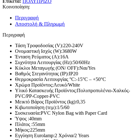
Ετικέτα:
ΠΟΛΥΠΡΙΖΟ
Κοινοποίηση:
Περιγραφή
Αποστολή & Πληρωμή
Περιγραφή
Τάση Τροφοδοσίας (V):
220-240V
Ονομαστική Ισχύς (W):
3680W
Ένταση Ρεύματος (Α):
16A
Συχνότητα Λειτουργίας (Hz):
50/60Hz
Κύκλοι Μεταγωγής (ON/ OFF):
Ναι/Yes
Βαθμός Στεγανότητας (IP):
IP20
Θερμοκρασία Λειτουργίας °C:
-15°C – +50°C
Χρώμα Προϊόντος:
Λευκό/White
Υλικό Κατασκευής Προϊόντος:
Πολυπροπυλένιο-Χαλκός-
PVC/PP-Copper-PVC
Μεικτό Βάρος Προϊόντος (kg):
0,35
Κιβωτοποίηση (τεμ):
1/5/60
Συσκευασία:
PVC Nylon Bag with Paper Card
Ύψος :
40mm
Πλάτος :
55mm
Μήκος:
225mm
Εγγύηση Eurolamp:
2 Χρόνια/2 Years