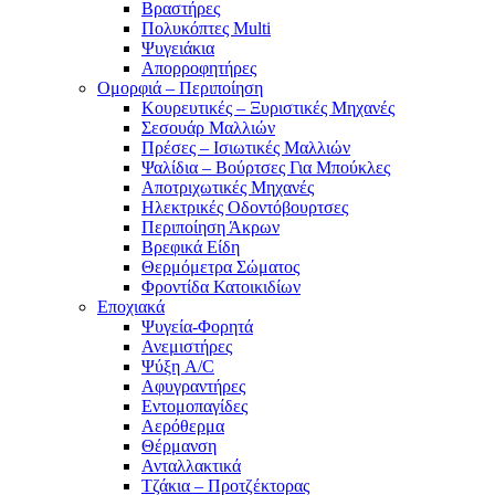
Βραστήρες
Πολυκόπτες Multi
Ψυγειάκια
Απορροφητήρες
Ομορφιά – Περιποίηση
Κουρευτικές – Ξυριστικές Μηχανές
Σεσουάρ Μαλλιών
Πρέσες – Ισιωτικές Μαλλιών
Ψαλίδια – Βούρτσες Για Μπούκλες
Αποτριχωτικές Μηχανές
Ηλεκτρικές Οδοντόβουρτσες
Περιποίηση Άκρων
Βρεφικά Είδη
Θερμόμετρα Σώματος
Φροντίδα Κατοικιδίων
Εποχιακά
Ψυγεία-Φορητά
Ανεμιστήρες
Ψύξη A/C
Αφυγραντήρες
Εντομοπαγίδες
Αερόθερμα
Θέρμανση
Ανταλλακτικά
Τζάκια – Προτζέκτορας