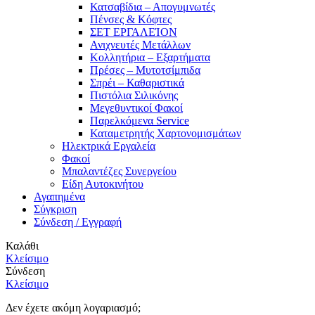
Κατσαβίδια – Απογυμνωτές
Πένσες & Κόφτες
ΣΕΤ ΕΡΓΑΛΕΊΟΝ
Ανιχνευτές Μετάλλων
Κολλητήρια – Εξαρτήματα
Πρέσες – Μυτοτσίμπιδα
Σπρέι – Καθαριστικά
Πιστόλια Σιλικόνης
Μεγεθυντικοί Φακοί
Παρελκόμενα Service
Καταμετρητής Χαρτονομισμάτων
Ηλεκτρικά Εργαλεία
Φακοί
Μπαλαντέζες Συνεργείου
Είδη Αυτοκινήτου
Αγαπημένα
Σύγκριση
Σύνδεση / Εγγραφή
Καλάθι
Κλείσιμο
Σύνδεση
Κλείσιμο
Δεν έχετε ακόμη λογαριασμό;