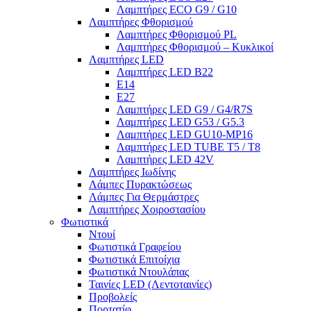
Λαμπτήρες ECO G9 / G10
Λαμπτήρες Φθορισμού
Λαμπτήρες Φθορισμού PL
Λαμπτήρες Φθορισμού – Κυκλικοί
Λαμπτήρες LED
Λαμπτήρες LED B22
E14
E27
Λαμπτήρες LED G9 / G4/R7S
Λαμπτήρες LED G53 / G5.3
Λαμπτήρες LED GU10-ΜΡ16
Λαμπτήρες LED TUBE T5 / T8
Λαμπτήρες LED 42V
Λαμπτήρες Ιωδίνης
Λάμπες Πυρακτώσεως
Λάμπες Για Θερμάστρες
Λαμπτήρες Χοιροστασίου
Φωτιστικά
Ντουί
Φωτιστικά Γραφείου
Φωτιστικά Επιτοίχια
Φωτιστικά Ντουλάπας
Ταινίες LED (Λεντοταινίες)
Προβολείς
Πορτατίφ