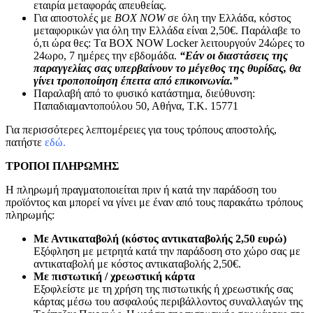
εταιρία μεταφοράς απευθείας.
Για αποστολές με
BOX NOW
σε όλη την Ελλάδα, κόστος
μεταφορικών για όλη την Ελλάδα είναι 2,50€. Παράλαβε το
ό,τι ώρα θες: Tα ΒΟΧ ΝΟW Locker λειτουργούν 24ώρες το
24ωρο, 7 ημέρες την εβδομάδα.
“Εάν οι διαστάσεις της
παραγγελίας σας υπερβαίνουν το μέγεθος της θυρίδας, θα
γίνει τροποποίηση έπειτα από επικοινωνία.”
Παραλαβή από το φυσικό κατάστημα, διεύθυνση:
Παπαδιαμαντοπούλου 50, Αθήνα, Τ.Κ. 15771
Για περισσότερες λεπτομέρειες για τους τρόπους αποστολής,
πατήστε
εδώ.
ΤΡΟΠΟΙ ΠΛΗΡΩΜΗΣ
Η πληρωμή πραγματοποιείται πριν ή κατά την παράδοση του
προϊόντος και μπορεί να γίνει με έναν από τους παρακάτω τρόπους
πληρωμής:
Με Αντικαταβολή (κόστος αντικαταβολής 2,50 ευρώ)
Εξόφληση με μετρητά κατά την παράδοση στο χώρο σας με
αντικαταβολή με κόστος αντικαταβολής 2,50€.
Με πιστωτική / χρεωστική κάρτα
Εξοφλείστε με τη χρήση της πιστωτικής ή χρεωστικής σας
κάρτας μέσω του ασφαλούς περιβάλλοντος συναλλαγών της