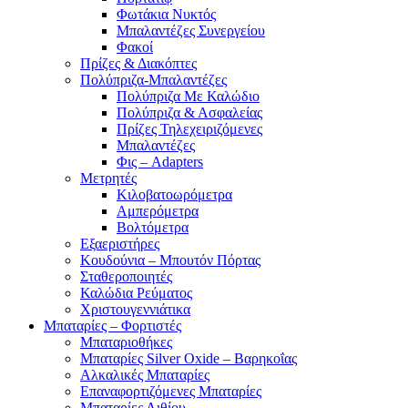
Φωτάκια Νυκτός
Μπαλαντέζες Συνεργείου
Φακοί
Πρίζες & Διακόπτες
Πολύπριζα-Μπαλαντέζες
Πολύπριζα Με Καλώδιο
Πολύπριζα & Ασφαλείας
Πρίζες Τηλεχειριζόμενες
Μπαλαντέζες
Φις – Adapters
Μετρητές
Κιλοβατοωρόμετρα
Αμπερόμετρα
Βολτόμετρα
Εξαεριστήρες
Κουδούνια – Μπουτόν Πόρτας
Σταθεροποιητές
Καλώδια Ρεύματος
Χριστουγεννιάτικα
Μπαταρίες – Φορτιστές
Μπαταριοθήκες
Μπαταρίες Silver Oxide – Βαρηκοΐας
Αλκαλικές Μπαταρίες
Επαναφορτιζόμενες Μπαταρίες
Μπαταρίες Λιθίου