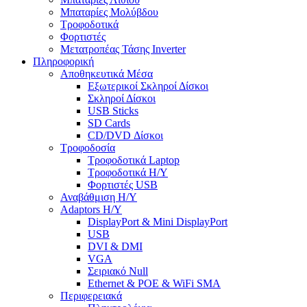
Μπαταρίες Μολύβδου
Τροφοδοτικά
Φορτιστές
Μετατροπέας Τάσης Inverter
Πληροφορική
Αποθηκευτικά Μέσα
Εξωτερικοί Σκληροί Δίσκοι
Σκληροί Δίσκοι
USB Sticks
SD Cards
CD/DVD Δίσκοι
Τροφοδοσία
Τροφοδοτικά Laptop
Τροφοδοτικά Η/Υ
Φορτιστές USB
Αναβάθμιση Η/Υ
Adaptors Η/Υ
DisplayPort & Mini DisplayPort
USB
DVI & DMI
VGA
Σειριακό Null
Ethernet & POE & WiFi SMA
Περιφερειακά