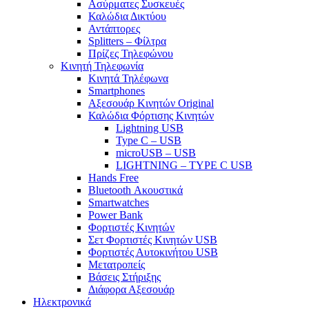
Ασύρματες Συσκευές
Καλώδια Δικτύου
Αντάπτορες
Splitters – Φίλτρα
Πρίζες Τηλεφώνου
Κινητή Τηλεφωνία
Κινητά Τηλέφωνα
Smartphones
Αξεσουάρ Κινητών Original
Καλώδια Φόρτισης Κινητών
Lightning USB
Type C – USB
microUSB – USB
LIGHTNING – TYPE C USB
Hands Free
Bluetooth Ακουστικά
Smartwatches
Power Bank
Φορτιστές Κινητών
Σετ Φορτιστές Κινητών USB
Φορτιστές Αυτοκινήτου USB
Μετατροπείς
Βάσεις Στήριξης
Διάφορα Αξεσουάρ
Ηλεκτρονικά