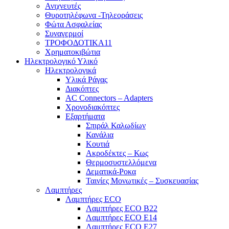
Ανιχνευτές
Θυροτηλέφωνα -Τηλεοράσεις
Φώτα Ασφαλείας
Συναγερμοί
ΤΡΟΦΟΔΟΤΙΚΑ11
Χρηματοκιβώτια
Ηλεκτρολογικό Υλικό
Ηλεκτρολογικά
Υλικά Ράγας
Διακόπτες
AC Connectors – Adapters
Χρονοδιακόπτες
Εξαρτήματα
Σπιράλ Καλωδίων
Κανάλια
Κουτιά
Ακροδέκτες – Κως
Θερμοσυστελλόμενα
Δεματικά-Ροκα
Ταινίες Μονωτικές – Συσκευασίας
Λαμπτήρες
Λαμπτήρες ECO
Λαμπτήρες ECO B22
Λαμπτήρες ECO E14
Λαμπτήρες ECO E27