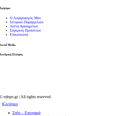
Χρήσιμα
Ο Λογαριασμός Μου
Ιστορικό Παραγγελιών
Λίστα Αγαπημένων
Σύγκριση Προϊόντων
Επικοινωνία
Social Media
Χονδρική Πώληση
© edepo.gr | All rights reserved.
Κλείσιμο
Σπίτι – Εποχιακά