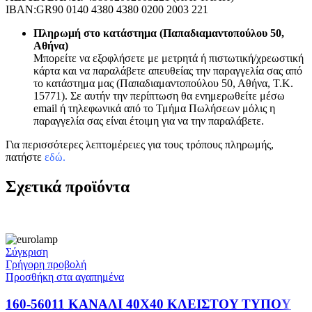
IBAN:GR90 0140 4380 4380 0200 2003 221
Πληρωμή στο κατάστημα (Παπαδιαμαντοπούλου 50,
Αθήνα)
Μπορείτε να εξοφλήσετε με μετρητά ή πιστωτική/χρεωστική
κάρτα και να παραλάβετε απευθείας την παραγγελία σας από
το κατάστημα μας (Παπαδιαμαντοπούλου 50, Αθήνα, Τ.Κ.
15771). Σε αυτήν την περίπτωση θα ενημερωθείτε μέσω
email ή τηλεφωνικά από το Τμήμα Πωλήσεων μόλις η
παραγγελία σας είναι έτοιμη για να την παραλάβετε.
Για περισσότερες λεπτομέρειες για τους τρόπους πληρωμής,
πατήστε
εδώ
.
Σχετικά προϊόντα
Σύγκριση
Γρήγορη προβολή
Προσθήκη στα αγαπημένα
160-56011 KANAΛI 40X40 KΛEIΣTOY TYΠOY