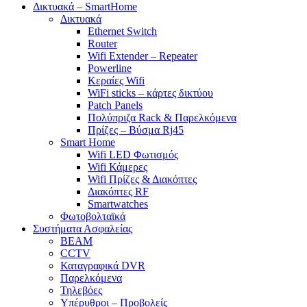
Δικτυακά – SmartHome
Δικτυακά
Ethernet Switch
Router
Wifi Extender – Repeater
Powerline
Κεραίες Wifi
WiFi sticks – κάρτες δικτύου
Patch Panels
Πολύπριζα Rack & Παρελκόμενα
Πρίζες – Βύσμα Rj45
Smart Home
Wifi LED Φωτισμός
Wifi Κάμερες
Wifi Πρίζες & Διακόπτες
Διακόπτες RF
Smartwatches
Φωτοβολταϊκά
Συστήματα Ασφαλείας
BEAM
CCTV
Καταγραφικά DVR
Παρελκόμενα
Τηλεβόες
Υπέρυθροι – Προβολείς