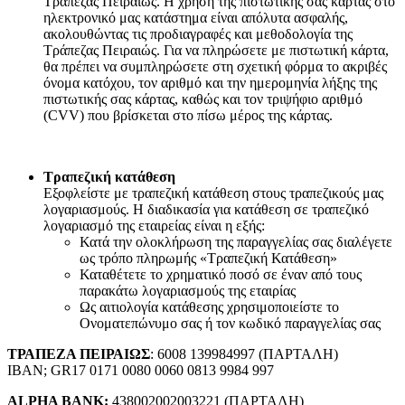
Τράπεζας Πειραιώς. Η χρήση της πιστωτικής σας κάρτας στο
ηλεκτρονικό μας κατάστημα είναι απόλυτα ασφαλής,
ακολουθώντας τις προδιαγραφές και μεθοδολογία της
Τράπεζας Πειραιώς. Για να πληρώσετε με πιστωτική κάρτα,
θα πρέπει να συμπληρώσετε στη σχετική φόρμα το ακριβές
όνομα κατόχου, τον αριθμό και την ημερομηνία λήξης της
πιστωτικής σας κάρτας, καθώς και τον τριψήφιο αριθμό
(CVV) που βρίσκεται στο πίσω μέρος της κάρτας.
Τραπεζική κατάθεση
Εξοφλείστε με τραπεζική κατάθεση στους τραπεζικούς μας
λογαριασμούς. Η διαδικασία για κατάθεση σε τραπεζικό
λογαριασμό της εταιρείας είναι η εξής:
Κατά την ολοκλήρωση της παραγγελίας σας διαλέγετε
ως τρόπο πληρωμής «Τραπεζική Κατάθεση»
Καταθέτετε το χρηματικό ποσό σε έναν από τους
παρακάτω λογαριασμούς της εταιρίας
Ως αιτιολογία κατάθεσης χρησιμοποιείστε το
Ονοματεπώνυμο σας ή τον κωδικό παραγγελίας σας
ΤΡΑΠΕΖΑ ΠΕΙΡΑΙΩΣ
: 6008 139984997 (ΠΑΡΤΑΛΗ)
IBAN; GR17 0171 0080 0060 0813 9984 997
ALPHA BANK:
438002002003221 (ΠΑΡΤΑΛΗ)