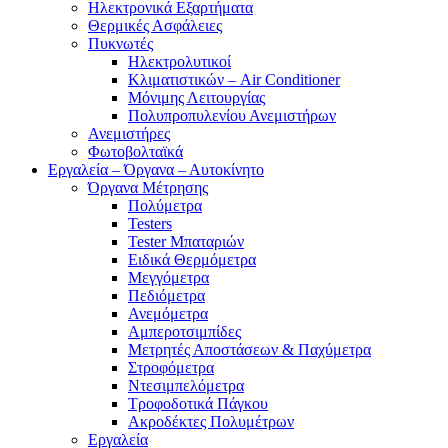
Ηλεκτρονικά Εξαρτήματα
Θερμικές Ασφάλειες
Πυκνωτές
Ηλεκτρολυτικοί
Κλιματιστικών – Air Conditioner
Μόνιμης Λειτουργίας
Πολυπροπυλενίου Ανεμιστήρων
Ανεμιστήρες
Φωτοβολταϊκά
Εργαλεία – Όργανα – Αυτοκίνητο
Όργανα Μέτρησης
Πολύμετρα
Testers
Tester Μπαταριών
Ειδικά Θερμόμετρα
Μεγγόμετρα
Πεδιόμετρα
Ανεμόμετρα
Αμπεροτσιμπίδες
Μετρητές Αποστάσεων & Παχύμετρα
Στροφόμετρα
Ντεσιμπελόμετρα
Τροφοδοτικά Πάγκου
Ακροδέκτες Πολυμέτρων
Εργαλεία