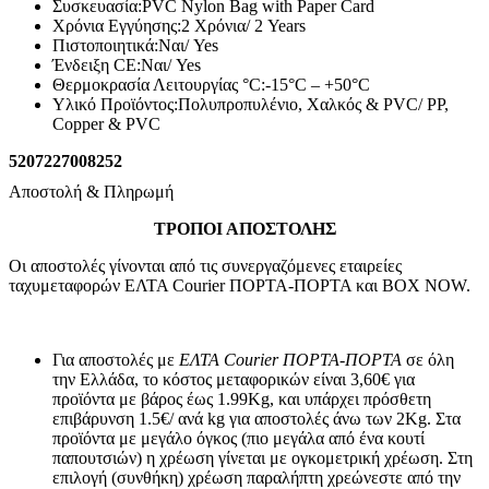
Συσκευασία:
PVC Nylon Bag with Paper Card
Χρόνια Εγγύησης:
2 Χρόνια/ 2 Years
Πιστοποιητικά:
Ναι/ Yes
Ένδειξη CE:
Ναι/ Yes
Θερμοκρασία Λειτουργίας °C:
-15°C – +50°C
Υλικό Προϊόντος:
Πολυπροπυλένιο, Χαλκός & PVC/ PP,
Copper & PVC
5207227008252
Αποστολή & Πληρωμή
ΤΡΟΠΟΙ ΑΠΟΣΤΟΛΗΣ
Οι αποστολές γίνονται από τις συνεργαζόμενες εταιρείες
ταχυμεταφορών ΕΛΤΑ Courier ΠΟΡΤΑ-ΠΟΡΤΑ και BOX NOW.
Για αποστολές με
ΕΛΤΑ Courier ΠΟΡΤΑ-ΠΟΡΤΑ
σε όλη
την Ελλάδα, το κόστος μεταφορικών είναι 3,60€ για
προϊόντα με βάρος έως 1.99Kg, και υπάρχει πρόσθετη
επιβάρυνση 1.5€/ ανά kg για αποστολές άνω των 2Κg. Στα
προϊόντα με μεγάλο όγκος (πιο μεγάλα από ένα κουτί
παπουτσιών) η χρέωση γίνεται με ογκομετρική χρέωση. Στη
επιλογή (συνθήκη) χρέωση παραλήπτη χρεώνεστε από την