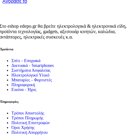
Αγόρασε το
Στο eshop edepo.gr θα βρείτε ηλεκτρολογικά & ηλεκτρονικά είδη,
προϊόντα τεχνολογίας, gadgets, αξεσουάρ κινητών, καλώδια,
αντάπτορες, ηλεκτρικές συσκευές κ.α.
Προϊόντα
Σπίτι - Εποχιακά
Δικτυακά - Smartphones
Συστήματα Ασφαλείας
Ηλεκτρολογικό Υλικό
Μπαταρίες - Φορτιστές
Πληροφορική
Εικόνα - Ήχος
Πληροφορίες
Τρόποι Αποστολής
Τρόποι Πληρωμής
Πολιτική Επιστροφών
Όροι Χρήσης
Πολιτική Απορρήτου