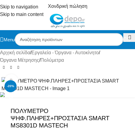
Χονδρική πώληση
Skip to navigation
Skip to main content
Menu
Αρχική σελίδα
/
Εργαλεία - Όργανα - Αυτοκίνητο
/
Όργανα Μέτρησης
/
Πολύμετρα
Click to enlarge
-20%
ΠΟΛΥΜΕΤΡΟ
ΨΗΦ.ΠΛΗΡΕΣ+ΠΡΟΣΤΑΣΙΑ SMART
MS8301D MASTECH