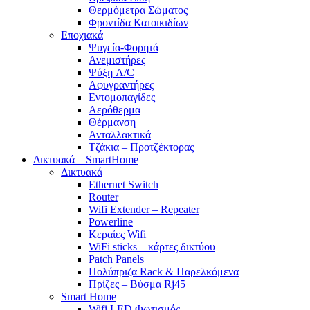
Θερμόμετρα Σώματος
Φροντίδα Κατοικιδίων
Εποχιακά
Ψυγεία-Φορητά
Ανεμιστήρες
Ψύξη A/C
Αφυγραντήρες
Εντομοπαγίδες
Αερόθερμα
Θέρμανση
Ανταλλακτικά
Τζάκια – Προτζέκτορας
Δικτυακά – SmartHome
Δικτυακά
Ethernet Switch
Router
Wifi Extender – Repeater
Powerline
Κεραίες Wifi
WiFi sticks – κάρτες δικτύου
Patch Panels
Πολύπριζα Rack & Παρελκόμενα
Πρίζες – Βύσμα Rj45
Smart Home
Wifi LED Φωτισμός