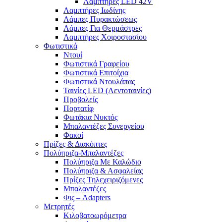
Λαμπτήρες LED 42V
Λαμπτήρες Ιωδίνης
Λάμπες Πυρακτώσεως
Λάμπες Για Θερμάστρες
Λαμπτήρες Χοιροστασίου
Φωτιστικά
Ντουί
Φωτιστικά Γραφείου
Φωτιστικά Επιτοίχια
Φωτιστικά Ντουλάπας
Ταινίες LED (Λεντοταινίες)
Προβολείς
Πορτατίφ
Φωτάκια Νυκτός
Μπαλαντέζες Συνεργείου
Φακοί
Πρίζες & Διακόπτες
Πολύπριζα-Μπαλαντέζες
Πολύπριζα Με Καλώδιο
Πολύπριζα & Ασφαλείας
Πρίζες Τηλεχειριζόμενες
Μπαλαντέζες
Φις – Adapters
Μετρητές
Κιλοβατοωρόμετρα