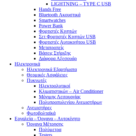
LIGHTNING – TYPE C USB
Hands Free
Bluetooth Ακουστικά
Smartwatches
Power Bank
Φορτιστές Κινητών
Σετ Φορτιστές Κινητών USB
Φορτιστές Αυτοκινήτου USB
Μετατροπείς
Βάσεις Στήριξης
Διάφορα Αξεσουάρ
Ηλεκτρονικά
Ηλεκτρονικά Εξαρτήματα
Θερμικές Ασφάλειες
Πυκνωτές
Ηλεκτρολυτικοί
Κλιματιστικών – Air Conditioner
Μόνιμης Λειτουργίας
Πολυπροπυλενίου Ανεμιστήρων
Ανεμιστήρες
Φωτοβολταϊκά
Εργαλεία – Όργανα – Αυτοκίνητο
Όργανα Μέτρησης
Πολύμετρα
Testers