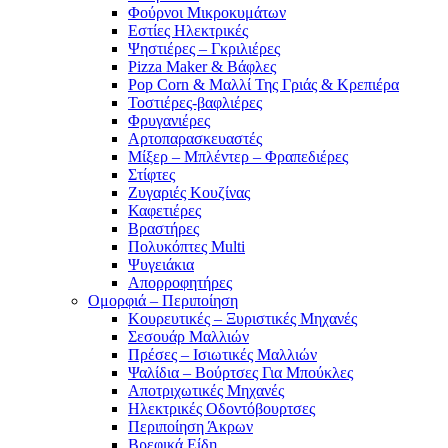
Φούρνοι Μικροκυμάτων
Εστίες Ηλεκτρικές
Ψηστιέρες – Γκριλιέρες
Pizza Maker & Βάφλες
Pop Corn & Μαλλί Της Γριάς & Κρεπιέρα
Τοστιέρες-βαφλιέρες
Φρυγανιέρες
Αρτοπαρασκευαστές
Μίξερ – Μπλέντερ – Φραπεδιέρες
Στίφτες
Ζυγαριές Κουζίνας
Καφετιέρες
Βραστήρες
Πολυκόπτες Multi
Ψυγειάκια
Απορροφητήρες
Ομορφιά – Περιποίηση
Κουρευτικές – Ξυριστικές Μηχανές
Σεσουάρ Μαλλιών
Πρέσες – Ισιωτικές Μαλλιών
Ψαλίδια – Βούρτσες Για Μπούκλες
Αποτριχωτικές Μηχανές
Ηλεκτρικές Οδοντόβουρτσες
Περιποίηση Άκρων
Βρεφικά Είδη