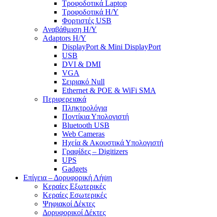
Τροφοδοτικά Laptop
Τροφοδοτικά Η/Υ
Φορτιστές USB
Αναβάθμιση Η/Υ
Adaptors Η/Υ
DisplayPort & Mini DisplayPort
USB
DVI & DMI
VGA
Σειριακό Null
Ethernet & POE & WiFi SMA
Περιφερειακά
Πληκτρολόγια
Ποντίκια Υπολογιστή
Bluetooth USB
Web Cameras
Ηχεία & Ακουστικά Υπολογιστή
Γραφίδες – Digitizers
UPS
Gadgets
Επίγεια – Δορυφορική Λήψη
Κεραίες Εξωτερικές
Κεραίες Εσωτερικές
Ψηφιακοί Δέκτες
Δορυφορικοί Δέκτες