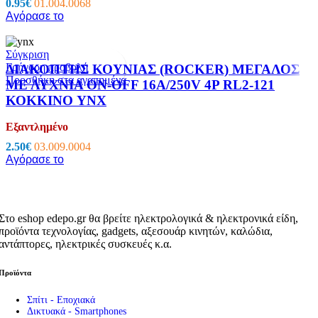
0.95
€
01.004.0068
Αγόρασε το
Σύγκριση
Γρήγορη προβολή
ΔΙΑΚΟΠΤΗΣ ΚΟΥΝΙΑΣ (ROCKER) ΜΕΓΑΛΟΣ
Προσθήκη στα αγαπημένα
ΜΕ ΛΥΧΝΙΑ ON-OFF 16A/250V 4P RL2-121
ΚΟΚΚΙΝΟ YNX
Εξαντλημένο
2.50
€
03.009.0004
Αγόρασε το
Στο eshop edepo.gr θα βρείτε ηλεκτρολογικά & ηλεκτρονικά είδη,
προϊόντα τεχνολογίας, gadgets, αξεσουάρ κινητών, καλώδια,
αντάπτορες, ηλεκτρικές συσκευές κ.α.
Προϊόντα
Σπίτι - Εποχιακά
Δικτυακά - Smartphones