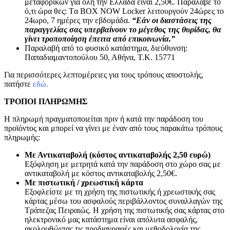
μεταφορικών για όλη την Ελλάδα είναι 2,50€. Παράλαβε το
ό,τι ώρα θες: Tα ΒΟΧ ΝΟW Locker λειτουργούν 24ώρες το
24ωρο, 7 ημέρες την εβδομάδα.
“Εάν οι διαστάσεις της
παραγγελίας σας υπερβαίνουν το μέγεθος της θυρίδας, θα
γίνει τροποποίηση έπειτα από επικοινωνία.”
Παραλαβή από το φυσικό κατάστημα, διεύθυνση:
Παπαδιαμαντοπούλου 50, Αθήνα, Τ.Κ. 15771
Για περισσότερες λεπτομέρειες για τους τρόπους αποστολής,
πατήστε
εδώ.
ΤΡΟΠΟΙ ΠΛΗΡΩΜΗΣ
Η πληρωμή πραγματοποιείται πριν ή κατά την παράδοση του
προϊόντος και μπορεί να γίνει με έναν από τους παρακάτω τρόπους
πληρωμής:
Με Αντικαταβολή (κόστος αντικαταβολής 2,50 ευρώ)
Εξόφληση με μετρητά κατά την παράδοση στο χώρο σας με
αντικαταβολή με κόστος αντικαταβολής 2,50€.
Με πιστωτική / χρεωστική κάρτα
Εξοφλείστε με τη χρήση της πιστωτικής ή χρεωστικής σας
κάρτας μέσω του ασφαλούς περιβάλλοντος συναλλαγών της
Τράπεζας Πειραιώς. Η χρήση της πιστωτικής σας κάρτας στο
ηλεκτρονικό μας κατάστημα είναι απόλυτα ασφαλής,
ακολουθώντας τις προδιαγραφές και μεθοδολογία της