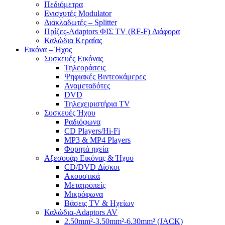
Πεδιόμετρα
Ενισχυτές Modulator
Διακλαδωτές – Splitter
Πρίζες-Adaptors ΦΙΣ TV (RF-F) Διάφορα
Καλώδια Κεραίας
Εικόνα – Ήχος
Συσκευές Εικόνας
Τηλεοράσεις
Ψηφιακές Βιντεοκάμερες
Αναμεταδότες
DVD
Τηλεχειριστήρια TV
Συσκευές Ήχου
Ραδιόφωνα
CD Players/Hi-Fi
MP3 & MP4 Players
Φορητά ηχεία
Αξεσουάρ Εικόνας & Ήχου
CD/DVD Δίσκοι
Ακουστικά
Μετατροπείς
Μικρόφωνα
Βάσεις TV & Ηχείων
Καλώδια-Adaptors AV
2.50mm²-3.50mm²-6.30mm² (JACK)