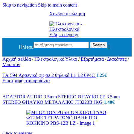
Skip to navigation
Skip to main content
Χονδρική πώληση
Search
Menu
Αρχική σελίδα
/
Ηλεκτρολογικό Υλικό
/
Εξαρτήματα
/
Διακόπτες
/
Μπουτόν
TA-594 Αρσενικό φις σε 2 θηλυκά L1-L2 6P4C
1.25
€
Επιστροφή στα προϊόντα
ADAPTOR AUDIO 3.5mm STEREO ΘΗΛΥΚΟ ΣΕ 3.5mm
STEREO ΘΗΛYΚΟ ΜΕΤΑΛΛΙΚΟ JT3223B JKG
1.40
€
Click to enlarge