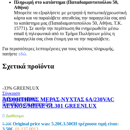
Πληρωμή στο κατάστημα (Παπαδιαμαντοπούλου 50,
Αθήνα)
Μπορείτε να εξοφλήσετε με μετρητά ή πιστωτική/χρεωστική
κάρτα και να παραλάβετε απευθείας την παραγγελία σας από
το κατάστημα μας (Παπαδιαμαντοπούλου 50, Αθήνα, Τ.Κ.
15771). Σε αυτήν την περίπτωση θα ενημερωθείτε μέσω
email ή τηλεφωνικά από το Τμήμα Πωλήσεων μόλις η
παραγγελία σας είναι έτοιμη για να την παραλάβετε.
Για περισσότερες λεπτομέρειες για τους τρόπους πληρωμής,
πατήστε
εδώ
.
Σχετικά προϊόντα
-33%
GREENLUX
Σύγκριση
Γρήγορη προβολή
ΑΙΣΘΗΤΗΡΑΣ ΜΕΡΑΣ-ΝΥΧΤΑΣ 6A/230VAC
Προσθήκη στα αγαπημένα
ΛΕΥΚΟΣ/ΜΠΛΕ GL301 GREENLUX
Διαθέσιμο
Original price was: 5.20€.
3.50
€
Η τρέχουσα τιμή είναι:
5.20
€
3.50€.
01.137.0013