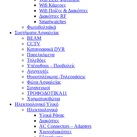
Wifi Κάμερες
Wifi Πρίζες & Διακόπτες
Διακόπτες RF
Smartwatches
Φωτοβολταϊκά
Συστήματα Ασφαλείας
BEAM
CCTV
Καταγραφικά DVR
Παρελκόμενα
Τηλεβόες
Υπέρυθροι – Προβολείς
Ανιχνευτές
Θυροτηλέφωνα -Τηλεοράσεις
Φώτα Ασφαλείας
Συναγερμοί
ΤΡΟΦΟΔΟΤΙΚΑ11
Χρηματοκιβώτια
Ηλεκτρολογικό Υλικό
Ηλεκτρολογικά
Υλικά Ράγας
Διακόπτες
AC Connectors – Adapters
Χρονοδιακόπτες