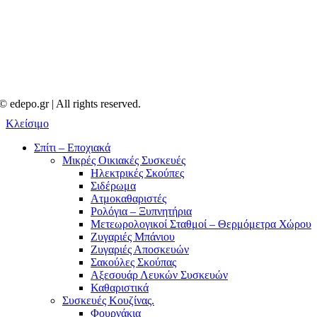
© edepo.gr | All rights reserved.
Κλείσιμο
Σπίτι – Εποχιακά
Μικρές Οικιακές Συσκευές
Ηλεκτρικές Σκούπες
Σιδέρωμα
Ατμοκαθαριστές
Ρολόγια – Ξυπνητήρια
Μετεωρολογικοί Σταθμοί – Θερμόμετρα Χώρου
Ζυγαριές Μπάνιου
Ζυγαριές Αποσκευών
Σακούλες Σκούπας
Αξεσουάρ Λευκών Συσκευών
Καθαριστικά
Συσκευές Κουζίνας.
Φουρνάκια