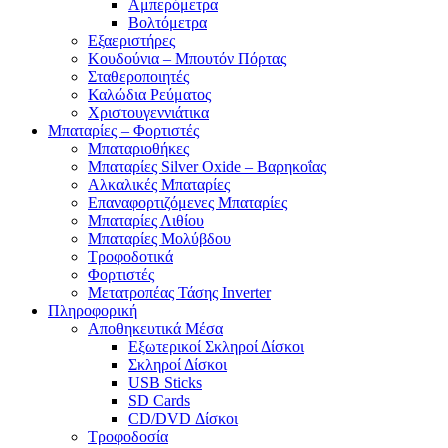
Αμπερόμετρα
Βολτόμετρα
Εξαεριστήρες
Κουδούνια – Μπουτόν Πόρτας
Σταθεροποιητές
Καλώδια Ρεύματος
Χριστουγεννιάτικα
Μπαταρίες – Φορτιστές
Μπαταριοθήκες
Μπαταρίες Silver Oxide – Βαρηκοΐας
Αλκαλικές Μπαταρίες
Επαναφορτιζόμενες Μπαταρίες
Μπαταρίες Λιθίου
Μπαταρίες Μολύβδου
Τροφοδοτικά
Φορτιστές
Μετατροπέας Τάσης Inverter
Πληροφορική
Αποθηκευτικά Μέσα
Εξωτερικοί Σκληροί Δίσκοι
Σκληροί Δίσκοι
USB Sticks
SD Cards
CD/DVD Δίσκοι
Τροφοδοσία