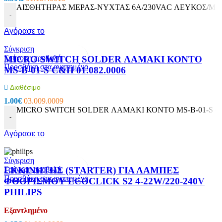
ΑΙΣΘΗΤΗΡΑΣ ΜΕΡΑΣ-ΝΥΧΤΑΣ 6A/230VAC ΛΕΥΚΟΣ/ΜΠΛ
-
Αγόρασε το
Σύγκριση
Γρήγορη προβολή
MICRO SWITCH SOLDER ΛΑΜΑΚΙ ΚΟΝΤΟ
Προσθήκη στα αγαπημένα
MS-B-01-S C&H 01.082.0006
Διαθέσιμο
1.00
€
03.009.0009
MICRO SWITCH SOLDER ΛΑΜΑΚΙ ΚΟΝΤΟ MS-B-01-S C&H 
-
Αγόρασε το
Σύγκριση
Γρήγορη προβολή
ΕΚΚΙΝΗΤΗΣ (STARTER) ΓΙΑ ΛΑΜΠΕΣ
Προσθήκη στα αγαπημένα
ΦΘΟΡΙΣΜΟΥ ECOCLICK S2 4-22W/220-240V
PHILIPS
Εξαντλημένο