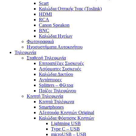
Scart
Καλώδια Οπτικής Ίνας (Toslink)
HDMI
RCA
Canon Speakon
BNC
Καλώδια Ηχείων
Φωτογραφικά
Ηχοσυστήματα Αυτοκινήτου
Τηλεφωνία
Σταθερή Τηλεφωνία
Επιτραπέζιες Συσκευές
Ασύρματες Συσκευές
Καλώδια Δικτύου
Αντάπτορες
Splitters – Φίλτρα
Πρίζες Τηλεφώνου
Κινητή Τηλεφωνία
Κινητά Τηλέφωνα
Smartphones
Αξεσουάρ Κινητών Original
Καλώδια Φόρτισης Κινητών
Lightning USB
Type C – USB
microUSB – USB