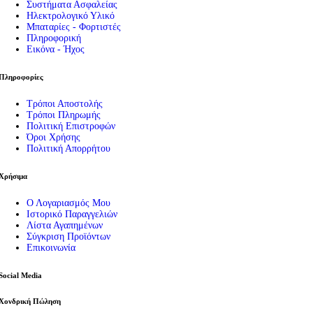
Συστήματα Ασφαλείας
Ηλεκτρολογικό Υλικό
Μπαταρίες - Φορτιστές
Πληροφορική
Εικόνα - Ήχος
Πληροφορίες
Τρόποι Αποστολής
Τρόποι Πληρωμής
Πολιτική Επιστροφών
Όροι Χρήσης
Πολιτική Απορρήτου
Χρήσιμα
Ο Λογαριασμός Μου
Ιστορικό Παραγγελιών
Λίστα Αγαπημένων
Σύγκριση Προϊόντων
Επικοινωνία
Social Media
Χονδρική Πώληση