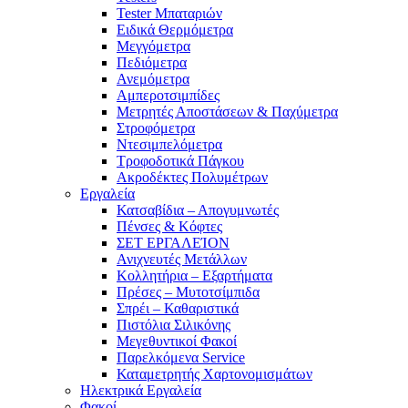
Tester Μπαταριών
Ειδικά Θερμόμετρα
Μεγγόμετρα
Πεδιόμετρα
Ανεμόμετρα
Αμπεροτσιμπίδες
Μετρητές Αποστάσεων & Παχύμετρα
Στροφόμετρα
Ντεσιμπελόμετρα
Τροφοδοτικά Πάγκου
Ακροδέκτες Πολυμέτρων
Εργαλεία
Κατσαβίδια – Απογυμνωτές
Πένσες & Κόφτες
ΣΕΤ ΕΡΓΑΛΕΊΟΝ
Ανιχνευτές Μετάλλων
Κολλητήρια – Εξαρτήματα
Πρέσες – Μυτοτσίμπιδα
Σπρέι – Καθαριστικά
Πιστόλια Σιλικόνης
Μεγεθυντικοί Φακοί
Παρελκόμενα Service
Καταμετρητής Χαρτονομισμάτων
Ηλεκτρικά Εργαλεία
Φακοί