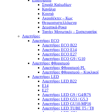
Εξαρτήματα
Σπιράλ Καλωδίων
Κανάλια
Κουτιά
Ακροδέκτες – Κως
Θερμοσυστελλόμενα
Δεματικά-Ροκα
Ταινίες Μονωτικές – Συσκευασίας
Λαμπτήρες
Λαμπτήρες ECO
Λαμπτήρες ECO B22
Λαμπτήρες ECO E14
Λαμπτήρες ECO E27
Λαμπτήρες ECO G9 / G10
Λαμπτήρες Φθορισμού
Λαμπτήρες Φθορισμού PL
Λαμπτήρες Φθορισμού – Κυκλικοί
Λαμπτήρες LED
Λαμπτήρες LED B22
E14
E27
Λαμπτήρες LED G9 / G4/R7S
Λαμπτήρες LED G53 / G5.3
Λαμπτήρες LED GU10-ΜΡ16
Λαμπτήρες LED TUBE T5 / T8