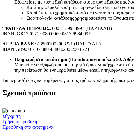
Εξοφλείστε με τραπεζική κατάθεση στους τραπεζικούς μας λογα
RCA
Κατά την ολοκλήρωση της παραγγελίας σας διαλέγετε
Canon Speakon
Καταθέτετε το χρηματικό ποσό σε έναν από τους παρακ
BNC
Ως αιτιολογία κατάθεσης χρησιμοποιείστε το Ονοματεπ
Καλώδια Ηχείων
Εικόνα – Ήχος
ΤΡΑΠΕΖΑ ΠΕΙΡΑΙΩΣ
: 6008 139984997 (ΠΑΡΤΑΛΗ)
Φωτογραφικά
IBAN; GR17 0171 0080 0060 0813 9984 997
Ηχοσυστήματα Αυτοκινήτου
Τηλεφωνία
ALPHA BANK:
438002002003221 (ΠΑΡΤΑΛΗ)
IBAN:GR90 0140 4380 4380 0200 2003 221
Σταθερή Τηλεφωνία
Επιτραπέζιες Συσκευές
Πληρωμή στο κατάστημα (Παπαδιαμαντοπούλου 50, Αθήν
Ασύρματες Συσκευές
Μπορείτε να εξοφλήσετε με μετρητά ή πιστωτική/χρεωστική κ
Ακουστικά σταθερής τηλεφωνίας
την περίπτωση θα ενημερωθείτε μέσω email ή τηλεφωνικά από
Καλώδια Δικτύου
Αντάπτορες
Για περισσότερες λεπτομέρειες για τους τρόπους πληρωμής, πατήστ
Splitters – Φίλτρα
Πρίζες Τηλεφώνου
Σχετικά προϊόντα
Κινητή Τηλεφωνία
Κινητά Τηλέφωνα
Smartphones
Αξεσουάρ Κινητών Original
Καλώδια Φόρτισης Κινητών
Σύγκριση
Hands Free
Γρήγορη προβολή
Bluetooth Ακουστικά
Προσθήκη στα αγαπημένα
Smartwatches