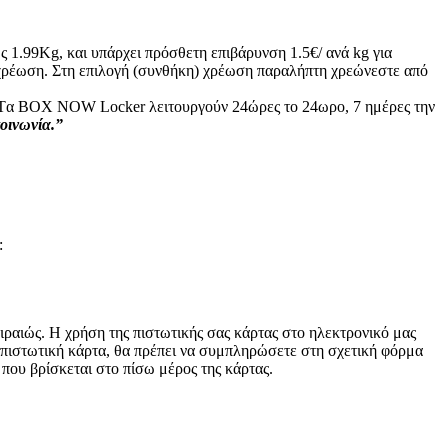
ς 1.99Kg, και υπάρχει πρόσθετη επιβάρυνση 1.5€/ ανά kg για
ή χρέωση. Στη επιλογή (συνθήκη) χρέωση παραλήπτη χρεώνεστε από
ς: Tα ΒΟΧ ΝΟW Locker λειτουργούν 24ώρες το 24ωρο, 7 ημέρες την
κοινωνία.”
:
ραιώς. Η χρήση της πιστωτικής σας κάρτας στο ηλεκτρονικό μας
 πιστωτική κάρτα, θα πρέπει να συμπληρώσετε στη σχετική φόρμα
 που βρίσκεται στο πίσω μέρος της κάρτας.