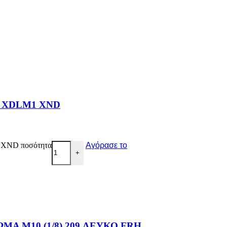
Η XDLM1 XND
XND ποσότητα
Αγόρασε το
+
Α M10 (1/8) 209 ΛΕΥΚΟ FRH