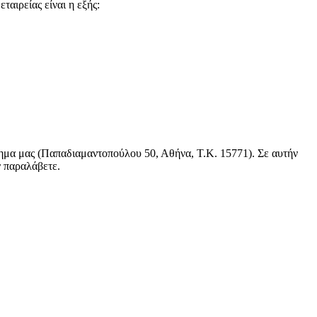
αιρείας είναι η εξής:
τημα μας (Παπαδιαμαντοπούλου 50, Αθήνα, Τ.Κ. 15771). Σε αυτήν
ν παραλάβετε.