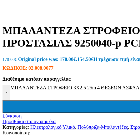
Ταινίες LED (Λεντοταινίες)
Προβολείς
Wifi LED Φωτισμός
Πορτατίφ
Φωτάκια Νυκτός
ΜΠΑΛΑΝΤΕΖΑ ΣΤΡΟΦΕΙΟ 3
Μπαλαντέζες Συνεργείου
Φακοί
ΠΡΟΣΤΑΣΙΑΣ 9250040-p PC
Ντουί
Πολύπριζα-Μπαλαντέζες
Πολύπριζα Με Καλώδιο
Πολύπριζα & Ασφαλείας
Original price was: 170.00€.
154.50
€
Η τρέχουσα τιμή είναι
170.00
€
Πρίζες Τηλεχειριζόμενες
ΚΩΔΙΚΟΣ:
02.008.0077
Μπαλαντέζες
Στροφεία
Διαθέσιμο κατόπιν παραγγελίας
Φις – Adapters
Μετρητές
ΜΠΑΛΑΝΤΕΖΑ ΣΤΡΟΦΕΙΟ 3X2.5 25m 4 ΘΕΣΕΩΝ ΑΣΦΑΛΕΙ
Κιλοβατοωρόμετρα
-
Αμπερόμετρα
Βολτόμετρα
Χριστουγεννιάτικα
Ρεύματος
Σύγκριση
Μπαταρίας
Προσθήκη στα αγαπημένα
Ηλιακός Συλλέκτης
Κατηγορίες:
Ηλεκτρολογικό Υλικό
,
Πολύπριζα-Μπαλαντέζες
,
Στρο
Τζάκια – Προτζέκτορας
Κοινοποίηση:
Μπαταρίες – Φορτιστές