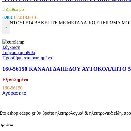
Εργαλεία – Όργανα – Αυτοκίνητο
Διαθέσιμο
Όργανα Μέτρησης
0.90
€
02.018.0016
Πολύμετρα
ΝΤΟΥΙ E14 BAKELITE ΜΕ ΜΕΤΑΛΛΙΚΟ ΣΠΕΙΡΩΜΑ M10 (1
Testers
-
Tester Μπαταριών
Ειδικά Θερμόμετρα
Μεγγόμετρα
Πεδιόμετρα
Σύγκριση
Όργανα Μέτρησης
Γρήγορη προβολή
Ανεμόμετρα
Προσθήκη στα αγαπημένα
Αμπεροτσιμπίδες
Μετρητές Αποστάσεων & Παχύμετρα
160-56150 ΚΑΝΑΛΙ ΔΑΠΕΔΟΥ ΑΥΤΟΚΟΛΛΗΤΟ 5
ΑΝΙΧΝΕΥΤΗΣ ΤΑΣΗΣ-ΚΑΛΩΔΙΩΝ
Στροφόμετρα
Εξαντλημένο
Ντεσιμπελόμετρα
Τροφοδοτικά Πάγκου
160-56150
Ακροδέκτες Πολυμέτρων
Αγόρασε το
Εργαλεία
Κατσαβίδια – Απογυμνωτές
Πένσες & Κόφτες
Σετ Εργαλείων
Στο eshop edepo.gr θα βρείτε ηλεκτρολογικά & ηλεκτρονικά είδη, προ
Ανιχνευτές Μετάλλων
Κολλητήρια – Εξαρτήματα
Προϊόντα
Κροκοδειλάκια