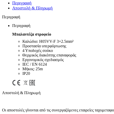
Περιγραφή
Μπαταρίες – Φορτιστές
Αποστολή & Πληρωμή
Μπαταριοθήκες
Μπαταρίες Silver Oxide – Βαρηκοΐας
Περιγραφή
Αλκαλικές Μπαταρίες
Επαναφορτιζόμενες Μπαταρίες
Περιγραφή
Μπαταρίες Λιθίου
Mπαλαντέζα στροφείο
Μπαταρίες Μολύβδου
Τροφοδοτικά
Καλώδιο: H05VV-F 3×2.5mm²
Φορτιστές
Προστασία υπερφόρτωσης
Μετατροπέας Τάσης Inverter
4 Υποδοχές σούκο
Επίγεια – Δορυφορική Λήψη
Θερμικός διακόπτης επαναφοράς
Εργονομικός σχεδιασμός
Επίγεια – Δορυφορική Λήψη
IEC / EN 6124
Κεραίες Εξωτερικές
Mήκος: 25m
Κεραίες Εσωτερικές
IP20
Ψηφιακοί Δέκτες
Δορυφορικοί Δέκτες
Πεδιόμετρα
Ενισχυτές Modulator
Αποστολή & Πληρωμή
Διακλαδωτές – Splitter
Πρίζες-Adaptors ΦΙΣ TV (RF-F) Διάφορα
Καλώδια Κεραίας
Εικόνα – Ήχος
Οι αποστολές γίνονται από τις συνεργαζόμενες εταιρείες ταχυ