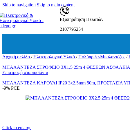
Δεματικά-Ροκα
Skip to navigation
Skip to main content
Ταινίες Μονωτικές – Συσκευασίας
Ατσαλίνες
Λαμπτήρες
Εξυπηρέτηση Πελατών
Λαμπτήρες Φθορισμού
Λαμπτήρες Φθορισμού PL
2107795254
Λαμπτήρες Φθορισμού – Κυκλικοί
Λαμπτήρες Ιωδίνης
Λάμπες Πυρακτώσεως
Λάμπες Για Θερμάστρες
Λαμπτήρες Χοιροστασίου
Αρχική σελίδα
/
Ηλεκτρολογικό Υλικό
/
Πολύπριζα-Μπαλαντέζες
/
Λαμπτήρες LED
Λαμπτήρες LED B22
ΜΠΑΛΑΝΤΕΖΑ ΣΤΡΟΦΕΙΟ 3X1.5 25m 4 ΘΕΣΕΩΝ ΑΣΦΑΛΕΙΑΣ
E14
Επιστροφή στα προϊόντα
E27
Λαμπτήρες LED G9 / G4/R7S
ΜΠΑΛΑΝΤΕΖΑ ΚΑΡΟΥΛΙ IP20 3x2.5mm 50m, ΠΡΟΣΤΑΣΙΑ
Λαμπτήρες LED G53 / G5.3
-9%
PCE
Λαμπτήρες LED GU10-ΜΡ16
Λαμπτήρες LED TUBE T5 / T8
Λαμπτήρες LED 42V
Φωτιστικά
Ηλιακά Φωτιστικά
Φωτιστικά οροφής LED
Φωτιστικά Επιτοίχια
Φωτιστικά Ντουλάπας
Click to enlarge