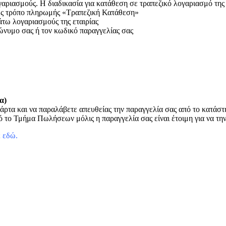
ριασμούς. Η διαδικασία για κατάθεση σε τραπεζικό λογαριασμό της ετ
 ως τρόπο πληρωμής «Τραπεζική Κατάθεση»
άτω λογαριασμούς της εταιρίας
ώνυμο σας ή τον κωδικό παραγγελίας σας
α)
άρτα και να παραλάβετε απευθείας την παραγγελία σας από το κατάσ
 το Τμήμα Πωλήσεων μόλις η παραγγελία σας είναι έτοιμη για να τη
ε
εδώ
.