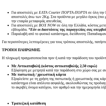
Συσκευές Εικόνας
Τηλεοράσεις
TV Box
Για αποστολές με
ΕΛΤΑ Courier ΠΟΡΤΑ-ΠΟΡΤΑ
σε όλη την 
Ψηφιακές Βιντεοκάμερες
αποστολές άνω των 2Κg. Στα προϊόντα με μεγάλο όγκος (πιο 
Παιδικές Κάμερες
την εταιρία μεταφοράς απευθείας.
Αναμεταδότες
Για αποστολές με
BOX NOW
σε όλη την Ελλάδα, κόστος μετα
DVD
εβδομάδα.
“Εάν οι διαστάσεις της παραγγελίας σας υπερβαί
Τηλεχειριστήρια TV
Παραλαβή από το φυσικό κατάστημα, διεύθυνση: Παπαδιαμαν
Συσκευές Ήχου
Πικάπ
Για περισσότερες λεπτομέρειες για τους τρόπους αποστολής, πατήσ
Ραδιόφωνα
CD Players/Hi-Fi
ΤΡΟΠΟΙ ΠΛΗΡΩΜΗΣ
MP3 & MP4 Players
Φορητά ηχεία
Η πληρωμή πραγματοποιείται πριν ή κατά την παράδοση του προϊόντ
Αξεσουάρ Εικόνας & Ήχου
CD/DVD Δίσκοι
Με Αντικαταβολή (κόστος αντικαταβολής 2,50 ευρώ)
Ακουστικά
Εξόφληση με μετρητά κατά την παράδοση στο χώρο σας με αν
Μετατροπείς
Με πιστωτική / χρεωστική κάρτα
Μικρόφωνα
Εξοφλείστε με τη χρήση της πιστωτικής ή χρεωστικής σας κά
Βάσεις TV & Ηχείων
κατάστημα είναι απόλυτα ασφαλής, ακολουθώντας τις προδιαγ
Καλώδια-Adaptors AV
το ακριβές όνομα κατόχου, τον αριθμό και την ημερομηνία λή
2.50mm²-3.50mm²-6.30mm² (JACK)
Scart
Καλώδια Οπτικής Ίνας (Toslink)
Τραπεζική κατάθεση
HDMI