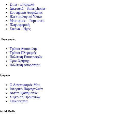
Εργαλεία
Σπίτι - Εποχιακά
Πρέσες – Μυτοτσίμπιδα
Δικτυακά - Smartphones
Σπρέι – Καθαριστικά
Συστήματα Ασφαλείας
Πιστόλια Σιλικόνης
Ηλεκτρολογικό Υλικό
Καταμετρητής Χαρτονομισμάτων
Μπαταρίες - Φορτιστές
Μεγεθυντικοί Φακοί
Πληροφορική
Εικόνα - Ήχος
Παρελκόμενα Service
Εργαλεία – Όργανα – Αυτοκίνητο
Ηλεκτρικά Εργαλεία
Πληροφορίες
Φακοί
Μπαλαντέζες Συνεργείου
Τρόποι Αποστολής
Είδη Αυτοκινήτου
Τρόποι Πληρωμής
Πολιτική Επιστροφών
Όροι Χρήσης
Πολιτική Απορρήτου
Χρήσιμα
Ο Λογαριασμός Μου
Ιστορικό Παραγγελιών
Λίστα Αγαπημένων
Σύγκριση Προϊόντων
Επικοινωνία
Social Media