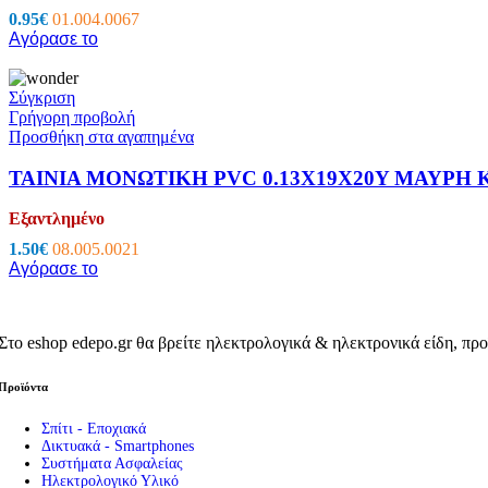
Εργαλεία
0.95
€
01.004.0067
Πρέσες – Μυτοτσίμπιδα
Αγόρασε το
Σπρέι – Καθαριστικά
Πιστόλια Σιλικόνης
Καταμετρητής Χαρτονομισμάτων
Σύγκριση
Μεγεθυντικοί Φακοί
Γρήγορη προβολή
Παρελκόμενα Service
Προσθήκη στα αγαπημένα
Εργαλεία – Όργανα – Αυτοκίνητο
Ηλεκτρικά Εργαλεία
ΤΑΙΝΙΑ ΜΟΝΩΤΙΚΗ PVC 0.13X19X20Y ΜΑΥΡΗ 
Φακοί
Μπαλαντέζες Συνεργείου
Εξαντλημένο
Είδη Αυτοκινήτου
1.50
€
08.005.0021
Αγόρασε το
Στο eshop edepo.gr θα βρείτε ηλεκτρολογικά & ηλεκτρονικά είδη, προ
Προϊόντα
Σπίτι - Εποχιακά
Δικτυακά - Smartphones
Συστήματα Ασφαλείας
Ηλεκτρολογικό Υλικό