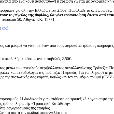
μεγάλα από ένα κουτί παπουτσιών) η χρέωση γίνεται με ογκομετρικ
φορικών για όλη την Ελλάδα είναι 2,50€. Παράλαβε το ό,τι ώρα θε
νουν το μέγεθος της θυρίδας, θα γίνει τροποποίηση έπειτα από επι
τοπούλου 50, Αθήνα, Τ.Κ. 15771
τε
εδώ.
ος και μπορεί να γίνει με έναν από τους παρακάτω τρόπους πληρωμής
τικαταβολή με κόστος αντικαταβολής 2,50€.
ρτας μέσω του ασφαλούς περιβάλλοντος συναλλαγών της Τράπεζας Πει
ραφές και μεθοδολογία της Τράπεζας Πειραιώς. Για να πληρώσετε με
ξης της πιστωτικής σας κάρτας, καθώς και τον τριψήφιο αριθμό (CVV)
ριασμούς. Η διαδικασία για κατάθεση σε τραπεζικό λογαριασμό της ετ
 ως τρόπο πληρωμής «Τραπεζική Κατάθεση»
άτω λογαριασμούς της εταιρίας
ώνυμο σας ή τον κωδικό παραγγελίας σας