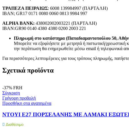
Power Bank
Κινητή Τηλεφωνία
ΤΡΑΠΕΖΑ ΠΕΙΡΑΙΩΣ
: 6008 139984997 (ΠΑΡΤΑΛΗ)
Φορτιστές Κινητών
IBAN; GR17 0171 0080 0060 0813 9984 997
Σετ Φορτιστές Κινητών USB
ALPHA BANK:
438002002003221 (ΠΑΡΤΑΛΗ)
Φορτιστές Αυτοκινήτου USB
IBAN:GR90 0140 4380 4380 0200 2003 221
Μετατροπείς
Selfie Stick
Πληρωμή στο κατάστημα (Παπαδιαμαντοπούλου 50, Αθήν
Βάσεις Στήριξης
Μπορείτε να εξοφλήσετε με μετρητά ή πιστωτική/χρεωστική κ
Διάφορα Αξεσουάρ
την περίπτωση θα ενημερωθείτε μέσω email ή τηλεφωνικά από
Συστήματα οπτικών ινών
Καλώδια οπτικής ινας
Για περισσότερες λεπτομέρειες για τους τρόπους πληρωμής, πατήστ
Εξαρτήματα οπτικών ινών
Εργαλεία οπτικών ινών
Σχετικά προϊόντα
Ηλεκτρονικά
Ηλεκτρονικά
Ηλεκτρονικά Εξαρτήματα
-37%
FRH
Θερμικές Ασφάλειες
Σύγκριση
Ανεμιστήρες
Γρήγορη προβολή
Φωτοβολταϊκά
Προσθήκη στα αγαπημένα
Πυκνωτές
Ηλεκτρολυτικοί
ΝΤΟΥΙ E27 ΠΟΡΣΕΛΑΝΗΣ ΜΕ ΛΑΜΑΚΙ ΕΞΩΤΕΡ
Κλιματιστικών – Air Conditioner
Μόνιμης Λειτουργίας
Διαθέσιμο
Πολυπροπυλενίου Ανεμιστήρων