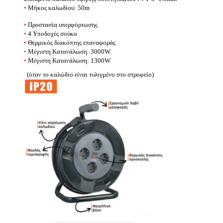
•
Μήκος καλωδίου: 50m
Μπαταρίες – Φορτιστές
Μπαταριοθήκες
•
Προστασία υπερφόρτωσης
Μπαταρίες Silver Oxide – Βαρηκοΐας
•
4 Υποδοχές σούκο
Αλκαλικές Μπαταρίες
•
Θερμικός διακόπτης επαναφοράς
Επαναφορτιζόμενες Μπαταρίες
•
Μέγιστη Κατανάλωση: 3000W
Μπαταρίες Λιθίου
•
Μέγιστη Κατανάλωση: 1300W
Μπαταρίες Μολύβδου
(όταν το καλώδιο είναι τυλιγμένο στο στροφείο)
Τροφοδοτικά
Φορτιστές
Μετατροπέας Τάσης Inverter
Επίγεια – Δορυφορική Λήψη
Επίγεια – Δορυφορική Λήψη
Κεραίες Εξωτερικές
Κεραίες Εσωτερικές
Ψηφιακοί Δέκτες
Δορυφορικοί Δέκτες
Πεδιόμετρα
Ενισχυτές Modulator
Διακλαδωτές – Splitter
Πρίζες-Adaptors ΦΙΣ TV (RF-F) Διάφορα
Καλώδια Κεραίας
Εικόνα – Ήχος