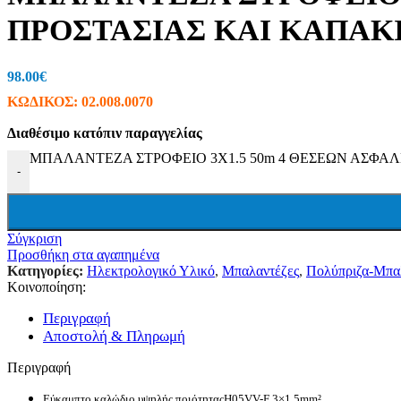
Ταινίες LED (Λεντοταινίες)
ΠΡΟΣΤΑΣΙΑΣ ΚΑΙ ΚΑΠΑΚΙ
Προβολείς
Wifi LED Φωτισμός
Πορτατίφ
Φωτάκια Νυκτός
98.00
€
Μπαλαντέζες Συνεργείου
ΚΩΔΙΚΟΣ:
02.008.0070
Φακοί
Ντουί
Διαθέσιμο κατόπιν παραγγελίας
Πολύπριζα-Μπαλαντέζες
Πολύπριζα Με Καλώδιο
ΜΠΑΛΑΝΤΕΖΑ ΣΤΡΟΦΕΙΟ 3X1.5 50m 4 ΘΕΣΕΩΝ ΑΣΦΑΛΕ
Πολύπριζα & Ασφαλείας
-
Πρίζες Τηλεχειριζόμενες
Μπαλαντέζες
Στροφεία
Φις – Adapters
Σύγκριση
Μετρητές
Προσθήκη στα αγαπημένα
Κιλοβατοωρόμετρα
Κατηγορίες:
Ηλεκτρολογικό Υλικό
,
Μπαλαντέζες
,
Πολύπριζα-Μπα
Αμπερόμετρα
Κοινοποίηση:
Βολτόμετρα
Χριστουγεννιάτικα
Περιγραφή
Ρεύματος
Αποστολή & Πληρωμή
Μπαταρίας
Ηλιακός Συλλέκτης
Περιγραφή
Τζάκια – Προτζέκτορας
Μπαταρίες – Φορτιστές
Εύκαμπτο καλώδιο υψηλής ποιότητας
H05VV-F 3×1.5mm²