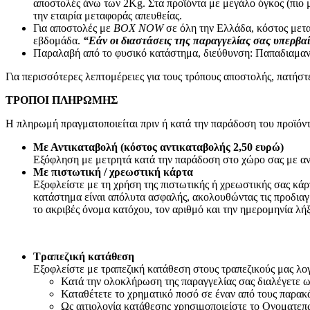
αποστολές άνω των 2Κg. Στα προϊόντα με μεγάλο όγκος (πιο 
RCA
την εταιρία μεταφοράς απευθείας.
Canon Speakon
Για αποστολές με
BOX NOW
σε όλη την Ελλάδα, κόστος μετα
BNC
εβδομάδα.
“Εάν οι διαστάσεις της παραγγελίας σας υπερβαί
Καλώδια Ηχείων
Παραλαβή από το φυσικό κατάστημα, διεύθυνση: Παπαδιαμαν
Εικόνα – Ήχος
Φωτογραφικά
Για περισσότερες λεπτομέρειες για τους τρόπους αποστολής, πατήσ
Ηχοσυστήματα Αυτοκινήτου
Τηλεφωνία
ΤΡΟΠΟΙ ΠΛΗΡΩΜΗΣ
Σταθερή Τηλεφωνία
Η πληρωμή πραγματοποιείται πριν ή κατά την παράδοση του προϊόντ
Επιτραπέζιες Συσκευές
Ασύρματες Συσκευές
Με Αντικαταβολή (κόστος αντικαταβολής 2,50 ευρώ)
Ακουστικά σταθερής τηλεφωνίας
Εξόφληση με μετρητά κατά την παράδοση στο χώρο σας με αν
Καλώδια Δικτύου
Με πιστωτική / χρεωστική κάρτα
Αντάπτορες
Εξοφλείστε με τη χρήση της πιστωτικής ή χρεωστικής σας κά
Splitters – Φίλτρα
κατάστημα είναι απόλυτα ασφαλής, ακολουθώντας τις προδιαγ
Πρίζες Τηλεφώνου
το ακριβές όνομα κατόχου, τον αριθμό και την ημερομηνία λή
Κινητή Τηλεφωνία
Κινητά Τηλέφωνα
Smartphones
Αξεσουάρ Κινητών Original
Τραπεζική κατάθεση
Καλώδια Φόρτισης Κινητών
Εξοφλείστε με τραπεζική κατάθεση στους τραπεζικούς μας λογα
Hands Free
Κατά την ολοκλήρωση της παραγγελίας σας διαλέγετε
Bluetooth Ακουστικά
Καταθέτετε το χρηματικό ποσό σε έναν από τους παρακ
Smartwatches
Ως αιτιολογία κατάθεσης χρησιμοποιείστε το Ονοματεπ